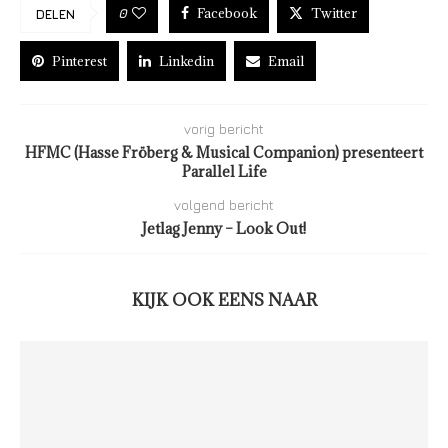
Facebook
Twitter
0
DELEN
Pinterest
Linkedin
Email
vorig bericht
HFMC (Hasse Fröberg & Musical Companion) presenteert
Parallel Life
volgend bericht
Jetlag Jenny – Look Out!
KIJK OOK EENS NAAR