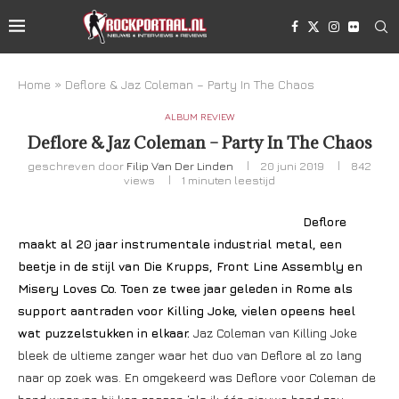
Home
»
Deflore & Jaz Coleman – Party In The Chaos
ALBUM REVIEW
Deflore & Jaz Coleman – Party In The Chaos
geschreven door
Filip Van Der Linden
20 juni 2019
842
views
1 minuten leestijd
Deflore
maakt al 20 jaar instrumentale industrial metal, een
beetje in de stijl van Die Krupps, Front Line Assembly en
Misery Loves Co. Toen ze twee jaar geleden in Rome als
support aantraden voor Killing Joke, vielen opeens heel
wat puzzelstukken in elkaar.
Jaz Coleman van Killing Joke
bleek de ultieme zanger waar het duo van Deflore al zo lang
naar op zoek was. En omgekeerd was Deflore voor Coleman de