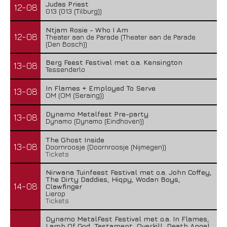
Judas Priest
12-08
013 (013 (Tilburg))
Ntjam Rosie - Who I Am
12-08
Theater aan de Parade (Theater aan de Parade
(Den Bosch))
Berg Feest Festival met o.a. Kensington
13-08
Tessenderlo
In Flames + Employed To Serve
13-08
OM (OM (Seraing))
Dynamo Metalfest Pre-party
13-08
Dynamo (Dynamo (Eindhoven))
The Ghost Inside
13-08
Doornroosje (Doornroosje (Nijmegen))
Tickets
Nirwana Tuinfeest Festival met o.a. John Coffey,
The Dirty Daddies, Hiqpy, Wodan Boys,
14-08
Clawfinger
Lierop
Tickets
Dynamo MetalFest Festival met o.a. In Flames,
Lamb Of God, Testament, Overkill, Death Angel,