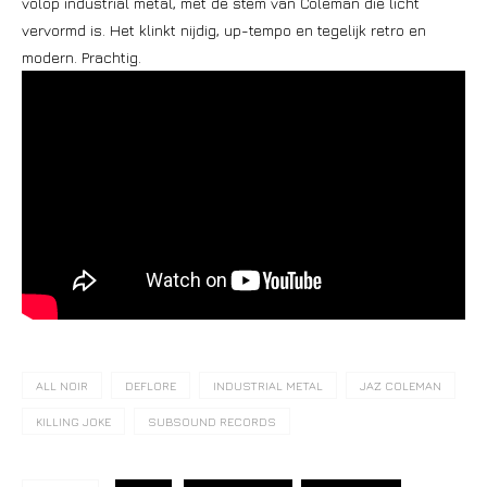
volop industrial metal, met de stem van Coleman die licht
vervormd is. Het klinkt nijdig, up-tempo en tegelijk retro en
modern. Prachtig.
ALL NOIR
DEFLORE
INDUSTRIAL METAL
JAZ COLEMAN
KILLING JOKE
SUBSOUND RECORDS