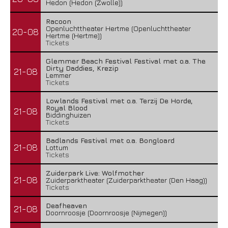
Hedon (Hedon (Zwolle))
Racoon
Openluchttheater Hertme (Openluchttheater
20-08
Hertme (Hertme))
Tickets
Glemmer Beach Festival Festival met o.a. The
Dirty Daddies, Krezip
21-08
Lemmer
Tickets
Lowlands Festival met o.a. Terzij De Horde,
Royal Blood
21-08
Biddinghuizen
Tickets
Badlands Festival met o.a. Bongloard
21-08
Lottum
Tickets
Zuiderpark Live: Wolfmother
21-08
Zuiderparktheater (Zuiderparktheater (Den Haag))
Tickets
Deafheaven
21-08
Doornroosje (Doornroosje (Nijmegen))