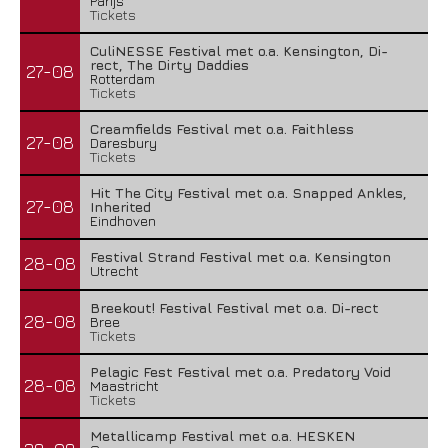
Parijs
Tickets
CuliNESSE Festival met o.a. Kensington, Di-
rect, The Dirty Daddies
27-08
Rotterdam
Tickets
Creamfields Festival met o.a. Faithless
27-08
Daresbury
Tickets
Hit The City Festival met o.a. Snapped Ankles,
27-08
Inherited
Eindhoven
Festival Strand Festival met o.a. Kensington
28-08
Utrecht
Breekout! Festival Festival met o.a. Di-rect
28-08
Bree
Tickets
Pelagic Fest Festival met o.a. Predatory Void
28-08
Maastricht
Tickets
Metallicamp Festival met o.a. HESKEN