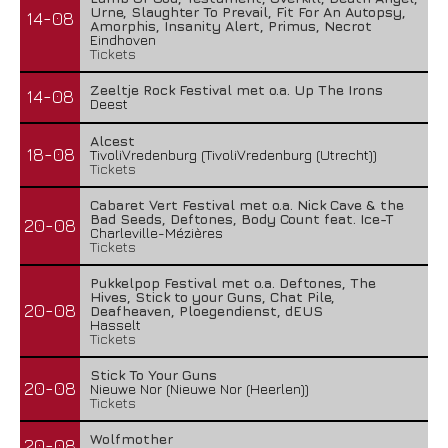
Urne, Slaughter To Prevail, Fit For An Autopsy,
14-08
Amorphis, Insanity Alert, Primus, Necrot
Eindhoven
Tickets
Zeeltje Rock Festival met o.a. Up The Irons
14-08
Deest
Alcest
18-08
TivoliVredenburg (TivoliVredenburg (Utrecht))
Tickets
Cabaret Vert Festival met o.a. Nick Cave & the
Bad Seeds, Deftones, Body Count feat. Ice-T
20-08
Charleville-Mézières
Tickets
Pukkelpop Festival met o.a. Deftones, The
Hives, Stick to your Guns, Chat Pile,
20-08
Deafheaven, Ploegendienst, dEUS
Hasselt
Tickets
Stick To Your Guns
20-08
Nieuwe Nor (Nieuwe Nor (Heerlen))
Tickets
Wolfmother
20-08