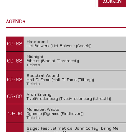
ZOEKEN
AGENDA
Hatebreed
09-08
Het Bolwerk (Het Bolwerk (Sneek))
Midnight
09-08
Bibelot (Bibelot (Dordrecht))
Tickets
Spectral Wound
09-08
Hall Of Fame (Hall Of Fame (Tilburg))
Tickets
Arch Enemy
09-08
TivoliVredenburg (TivoliVredenburg (Utrecht))
Municipal Waste
10-08
Dynamo (Dynamo (Eindhoven))
Tickets
Sziget Festival met o.a. John Coffey, Bring Me