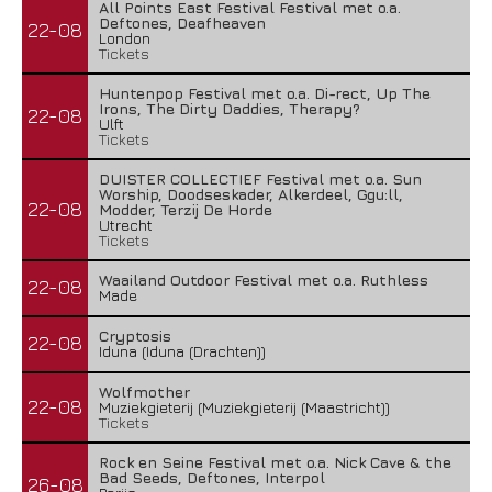
All Points East Festival Festival met o.a.
Deftones, Deafheaven
22-08
London
Tickets
Huntenpop Festival met o.a. Di-rect, Up The
Irons, The Dirty Daddies, Therapy?
22-08
Ulft
Tickets
DUISTER COLLECTIEF Festival met o.a. Sun
Worship, Doodseskader, Alkerdeel, Ggu:ll,
22-08
Modder, Terzij De Horde
Utrecht
Tickets
Waailand Outdoor Festival met o.a. Ruthless
22-08
Made
Cryptosis
22-08
Iduna (Iduna (Drachten))
Wolfmother
22-08
Muziekgieterij (Muziekgieterij (Maastricht))
Tickets
Rock en Seine Festival met o.a. Nick Cave & the
Bad Seeds, Deftones, Interpol
26-08