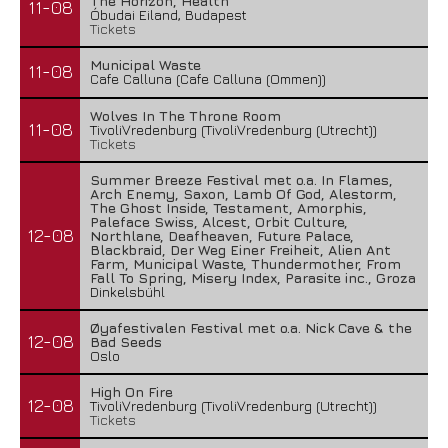
The Horizon, Health
11-08
Óbudai Eiland, Budapest
Tickets
Municipal Waste
11-08
Cafe Calluna (Cafe Calluna (Ommen))
Wolves In The Throne Room
11-08
TivoliVredenburg (TivoliVredenburg (Utrecht))
Tickets
Summer Breeze Festival met o.a. In Flames,
Arch Enemy, Saxon, Lamb Of God, Alestorm,
The Ghost Inside, Testament, Amorphis,
Paleface Swiss, Alcest, Orbit Culture,
12-08
Northlane, Deafheaven, Future Palace,
Blackbraid, Der Weg Einer Freiheit, Alien Ant
Farm, Municipal Waste, Thundermother, From
Fall To Spring, Misery Index, Parasite inc., Groza
Dinkelsbühl
Øyafestivalen Festival met o.a. Nick Cave & the
12-08
Bad Seeds
Oslo
High On Fire
12-08
TivoliVredenburg (TivoliVredenburg (Utrecht))
Tickets