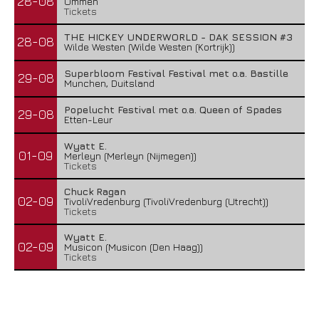
28-08
Ommen
Tickets
THE HICKEY UNDERWORLD - DAK SESSION #3
28-08
Wilde Westen (Wilde Westen (Kortrijk))
Superbloom Festival Festival met o.a. Bastille
29-08
Munchen, Duitsland
Popelucht Festival met o.a. Queen of Spades
29-08
Etten-Leur
Wyatt E.
01-09
Merleyn (Merleyn (Nijmegen))
Tickets
Chuck Ragan
02-09
TivoliVredenburg (TivoliVredenburg (Utrecht))
Tickets
Wyatt E.
02-09
Musicon (Musicon (Den Haag))
Tickets