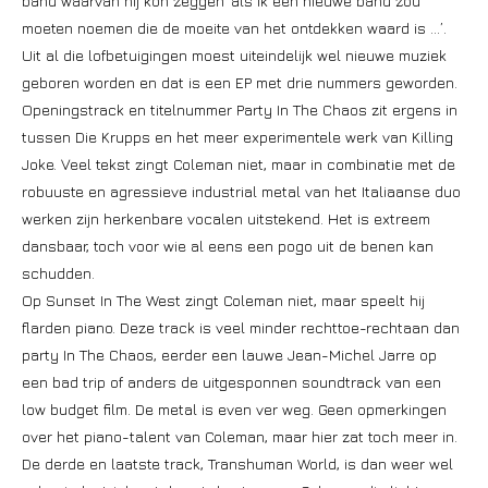
band waarvan hij kon zeggen ‘als ik één nieuwe band zou
moeten noemen die de moeite van het ontdekken waard is …’.
Uit al die lofbetuigingen moest uiteindelijk wel nieuwe muziek
geboren worden en dat is een EP met drie nummers geworden.
Openingstrack en titelnummer Party In The Chaos zit ergens in
tussen Die Krupps en het meer experimentele werk van Killing
Joke. Veel tekst zingt Coleman niet, maar in combinatie met de
robuuste en agressieve industrial metal van het Italiaanse duo
werken zijn herkenbare vocalen uitstekend. Het is extreem
dansbaar, toch voor wie al eens een pogo uit de benen kan
schudden.
Op Sunset In The West zingt Coleman niet, maar speelt hij
flarden piano. Deze track is veel minder rechttoe-rechtaan dan
party In The Chaos, eerder een lauwe Jean-Michel Jarre op
een bad trip of anders de uitgesponnen soundtrack van een
low budget film. De metal is even ver weg. Geen opmerkingen
over het piano-talent van Coleman, maar hier zat toch meer in.
De derde en laatste track, Transhuman World, is dan weer wel