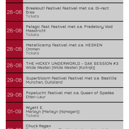
Breekout! Festival Festival met o.a. Di-rect
28-08
Bree
Tickets
Pelagic Fest Festival met o.a. Predatory Void
28-08
Maastricht
Tickets
Metallicamp Festival met o.a. HESKEN
28-08
Ommen
Tickets
THE HICKEY UNDERWORLD - DAK SESSION #3
28-08
Wilde Westen (Wilde Westen (Kortrijk))
Superbloom Festival Festival met o.a. Bastille
29-08
Munchen, Duitsland
Popelucht Festival met o.a. Queen of Spades
29-08
Etten-Leur
Wyatt E.
01-09
Merleyn (Merleyn (Nijmegen))
Tickets
Chuck Ragan