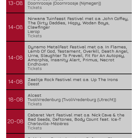
13-08
Doornroosje (Doornroosje (Nijmegen))
Tickets
Nirwana Tuinfeest Festival met o.a. John Coffey,
The Dirty Daddies, Hiqpy, Wodan Boys,
14-08
Clawfinger
Lierop
Tickets
Dynamo MetalFest Festival met o.a. In Flames,
Lamb Of God, Testament, Overkill, Death Angel,
Urne, Slaughter To Prevail, Fit For An Autopsy,
14-08
Amorphis, Insanity Alert, Primus, Necrot
Eindhoven
Tickets
Zeeltje Rock Festival met o.a. Up The Irons
14-08
Deest
Alcest
18-08
TivoliVredenburg (TivoliVredenburg (Utrecht))
Tickets
Cabaret Vert Festival met o.a. Nick Cave & the
Bad Seeds, Deftones, Body Count feat. Ice-T
20-08
Charleville-Mézières
Tickets