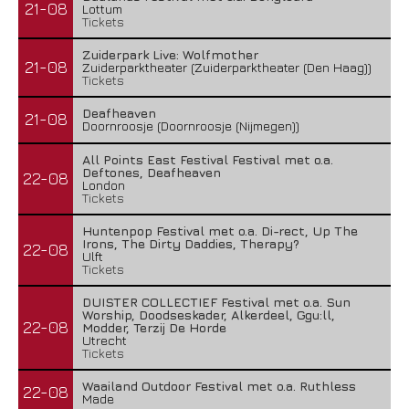
21-08
Lottum
Tickets
Zuiderpark Live: Wolfmother
21-08
Zuiderparktheater (Zuiderparktheater (Den Haag))
Tickets
Deafheaven
21-08
Doornroosje (Doornroosje (Nijmegen))
All Points East Festival Festival met o.a.
Deftones, Deafheaven
22-08
London
Tickets
Huntenpop Festival met o.a. Di-rect, Up The
Irons, The Dirty Daddies, Therapy?
22-08
Ulft
Tickets
DUISTER COLLECTIEF Festival met o.a. Sun
Worship, Doodseskader, Alkerdeel, Ggu:ll,
22-08
Modder, Terzij De Horde
Utrecht
Tickets
Waailand Outdoor Festival met o.a. Ruthless
22-08
Made