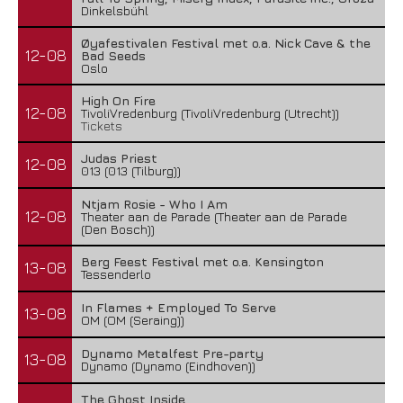
Dinkelsbühl
Øyafestivalen Festival met o.a. Nick Cave & the
12-08
Bad Seeds
Oslo
High On Fire
12-08
TivoliVredenburg (TivoliVredenburg (Utrecht))
Tickets
Judas Priest
12-08
013 (013 (Tilburg))
Ntjam Rosie - Who I Am
12-08
Theater aan de Parade (Theater aan de Parade
(Den Bosch))
Berg Feest Festival met o.a. Kensington
13-08
Tessenderlo
In Flames + Employed To Serve
13-08
OM (OM (Seraing))
Dynamo Metalfest Pre-party
13-08
Dynamo (Dynamo (Eindhoven))
The Ghost Inside