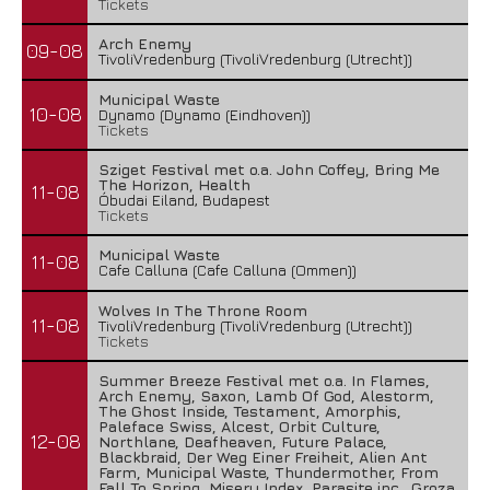
Tickets
Arch Enemy
09-08
TivoliVredenburg (TivoliVredenburg (Utrecht))
Municipal Waste
10-08
Dynamo (Dynamo (Eindhoven))
Tickets
Sziget Festival met o.a. John Coffey, Bring Me
The Horizon, Health
11-08
Óbudai Eiland, Budapest
Tickets
Municipal Waste
11-08
Cafe Calluna (Cafe Calluna (Ommen))
Wolves In The Throne Room
11-08
TivoliVredenburg (TivoliVredenburg (Utrecht))
Tickets
Summer Breeze Festival met o.a. In Flames,
Arch Enemy, Saxon, Lamb Of God, Alestorm,
The Ghost Inside, Testament, Amorphis,
Paleface Swiss, Alcest, Orbit Culture,
12-08
Northlane, Deafheaven, Future Palace,
Blackbraid, Der Weg Einer Freiheit, Alien Ant
Farm, Municipal Waste, Thundermother, From
Fall To Spring, Misery Index, Parasite inc., Groza