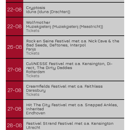
Cryptosis
22-08
Iduna (Iduna (Drachten))
Wolfmother
22-08
Muziekgieterij (Muziekgieterij (Maastricht))
Tickets
Rock en Seine Festival met o.a. Nick Cave & the
Bad Seeds, Deftones, Interpol
26-08
Parijs
Tickets
CuliNESSE Festival met o.a. Kensington, Di-
rect, The Dirty Daddies
27-08
Rotterdam
Tickets
Creamfields Festival met o.a. Faithless
27-08
Daresbury
Tickets
Hit The City Festival met o.a. Snapped Ankles,
27-08
Inherited
Eindhoven
Festival Strand Festival met o.a. Kensington
28-08
Utrecht