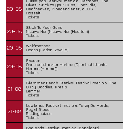
Pukkelpop Festival met o.a. Deftones, The
Hives, Stick to your Guns, Chat Pile,
20-08
Deafheaven, Ploegendienst, dEUS
Hasselt
Tickets
Stick To Your Guns
20-08
Nieuwe Nor (Nieuwe Nor (Heerlen))
Tickets
Wolfmother
20-08
Hedon (Hedon (Zwolle))
Racoon
Openluchttheater Hertme (Openluchttheater
20-08
Hertme (Hertme))
Tickets
Glemmer Beach Festival Festival met o.a. The
Dirty Daddies, Krezip
21-08
Lemmer
Tickets
Lowlands Festival met o.a. Terzij De Horde,
Royal Blood
21-08
Biddinghuizen
Tickets
Badlands Festival met o.a. Bongloard