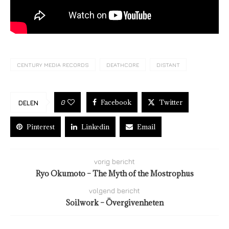
CENTURY MEDIA RECORDS
DEATHCORE
DISTANT
Facebook
Twitter
0
DELEN
Pinterest
Linkedin
Email
vorig bericht
Ryo Okumoto – The Myth of the Mostrophus
volgend bericht
Soilwork – Övergivenheten