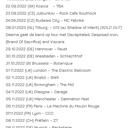
22.09.2022 (SK) Kosice – TBA
23.09.2022 (CZ) Jublunkov – Rock Cafe Southock
24.09.2022 (CZ) Budweis City – MC Fabrika
08.01.2023 (NL) Tilburg – 013 (w/ Shadow of Intent)
(SOLD OUT)
Daarna gaat de band op tour met Decapitated, Despised Icon,
(Brand Of Sacrifice) and Viscera:
29.10.2022 (DE) Hannover – Faust
30.10.2022 (DE) Wiesbaden – Schlachthof
31.10.2022 (B) Brussels – Botanique
01.11.2022 (UK) London – The Electric Ballroom
02.11.2022 (UK) Bristol – SWX
03.11.2022 (UK) Birmingham – The Mill
04.11.2022 (UK) Glasgow – Garage
05.11.2022 (UK) Manchester – Damnation Fest
06.11.2022 (FR) Paris – La Machine du Moulin Rouge
07.11.2022 (FR) Lyon – CCO
08.11.2022 (CH) Pratteln – Z7
09.11.2022 (DE) Munich – Backstage