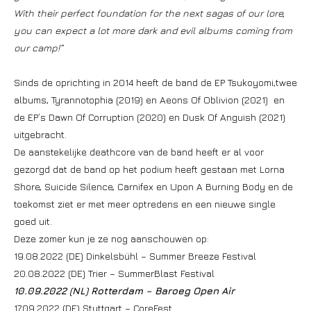
With their perfect foundation for the next sagas of our lore,
you can expect a lot more dark and evil albums coming from
our camp!”
Sinds de oprichting in 2014 heeft de band de EP Tsukoyomi,twee
albums, Tyrannotophia (2019) en Aeons Of Oblivion (2021) en
de EP’s Dawn Of Corruption (2020) en Dusk Of Anguish (2021)
uitgebracht.
De aanstekelijke deathcore van de band heeft er al voor
gezorgd dat de band op het podium heeft gestaan met Lorna
Shore, Suicide Silence, Carnifex en Upon A Burning Body en de
toekomst ziet er met meer optredens en een nieuwe single
goed uit.
Deze zomer kun je ze nog aanschouwen op:
19.08.2022 (DE) Dinkelsbühl – Summer Breeze Festival
20.08.2022 (DE) Trier – SummerBlast Festival
10.09.2022 (NL) Rotterdam – Baroeg Open Air
17.09.2022 (DE) Stuttgart – CoreFest