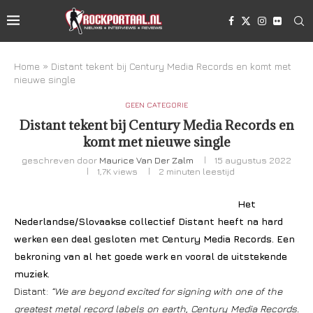
Home
»
Distant tekent bij Century Media Records en komt met
nieuwe single
GEEN CATEGORIE
Distant tekent bij Century Media Records en
komt met nieuwe single
geschreven door
Maurice Van Der Zalm
15 augustus 2022
1,7K
views
2 minuten leestijd
Het
Nederlandse/Slovaakse collectief Distant heeft na hard
werken een deal gesloten met Century Media Records. Een
bekroning van al het goede werk en vooral de uitstekende
muziek.
Distant:
“We are beyond excited for signing with one of the
greatest metal record labels on earth, Century Media Records.