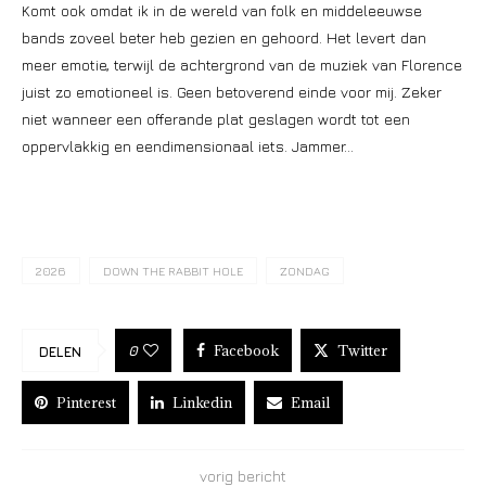
Komt ook omdat ik in de wereld van folk en middeleeuwse
bands zoveel beter heb gezien en gehoord. Het levert dan
meer emotie, terwijl de achtergrond van de muziek van Florence
juist zo emotioneel is. Geen betoverend einde voor mij. Zeker
niet wanneer een offerande plat geslagen wordt tot een
oppervlakkig en eendimensionaal iets. Jammer…
2026
DOWN THE RABBIT HOLE
ZONDAG
Facebook
Twitter
0
DELEN
Pinterest
Linkedin
Email
vorig bericht