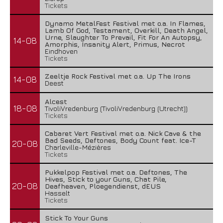
Tickets
Dynamo MetalFest Festival met o.a. In Flames,
Lamb Of God, Testament, Overkill, Death Angel,
Urne, Slaughter To Prevail, Fit For An Autopsy,
14-08
Amorphis, Insanity Alert, Primus, Necrot
Eindhoven
Tickets
Zeeltje Rock Festival met o.a. Up The Irons
14-08
Deest
Alcest
18-08
TivoliVredenburg (TivoliVredenburg (Utrecht))
Tickets
Cabaret Vert Festival met o.a. Nick Cave & the
Bad Seeds, Deftones, Body Count feat. Ice-T
20-08
Charleville-Mézières
Tickets
Pukkelpop Festival met o.a. Deftones, The
Hives, Stick to your Guns, Chat Pile,
20-08
Deafheaven, Ploegendienst, dEUS
Hasselt
Tickets
Stick To Your Guns