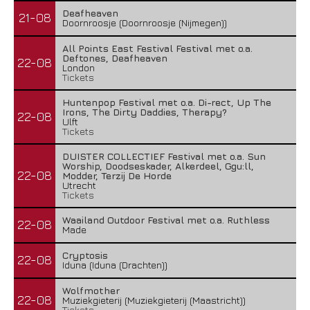
Deafheaven
21-08
Doornroosje (Doornroosje (Nijmegen))
All Points East Festival Festival met o.a.
Deftones, Deafheaven
22-08
London
Tickets
Huntenpop Festival met o.a. Di-rect, Up The
Irons, The Dirty Daddies, Therapy?
22-08
Ulft
Tickets
DUISTER COLLECTIEF Festival met o.a. Sun
Worship, Doodseskader, Alkerdeel, Ggu:ll,
22-08
Modder, Terzij De Horde
Utrecht
Tickets
Waailand Outdoor Festival met o.a. Ruthless
22-08
Made
Cryptosis
22-08
Iduna (Iduna (Drachten))
Wolfmother
22-08
Muziekgieterij (Muziekgieterij (Maastricht))
Tickets