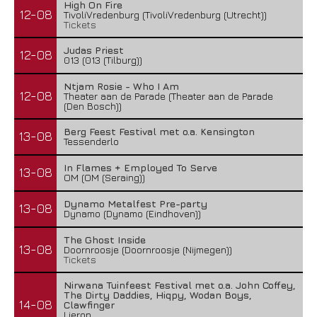
High On Fire
12-08
TivoliVredenburg (TivoliVredenburg (Utrecht))
Tickets
Judas Priest
12-08
013 (013 (Tilburg))
Ntjam Rosie - Who I Am
12-08
Theater aan de Parade (Theater aan de Parade
(Den Bosch))
Berg Feest Festival met o.a. Kensington
13-08
Tessenderlo
In Flames + Employed To Serve
13-08
OM (OM (Seraing))
Dynamo Metalfest Pre-party
13-08
Dynamo (Dynamo (Eindhoven))
The Ghost Inside
13-08
Doornroosje (Doornroosje (Nijmegen))
Tickets
Nirwana Tuinfeest Festival met o.a. John Coffey,
The Dirty Daddies, Hiqpy, Wodan Boys,
14-08
Clawfinger
Lierop