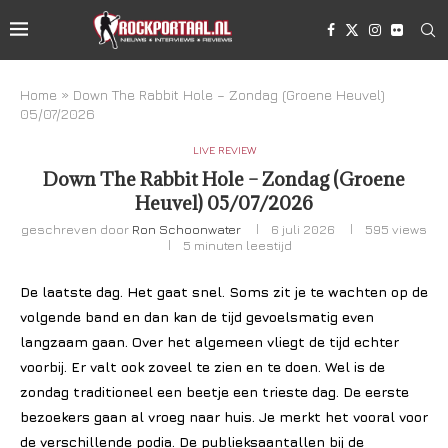
Home
»
Down The Rabbit Hole – Zondag (Groene Heuvel)
05/07/2026
LIVE REVIEW
Down The Rabbit Hole – Zondag (Groene
Heuvel) 05/07/2026
geschreven door
Ron Schoonwater
6 juli 2026
595
views
5 minuten leestijd
De laatste dag. Het gaat snel. Soms zit je te wachten op de
volgende band en dan kan de tijd gevoelsmatig even
langzaam gaan. Over het algemeen vliegt de tijd echter
voorbij. Er valt ook zoveel te zien en te doen. Wel is de
zondag traditioneel een beetje een trieste dag. De eerste
bezoekers gaan al vroeg naar huis. Je merkt het vooral voor
de verschillende podia. De publieksaantallen bij de