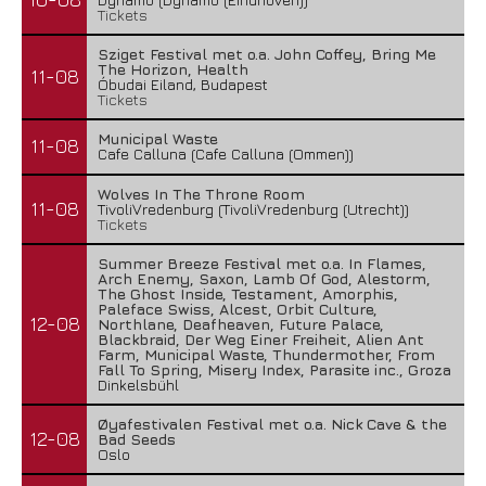
Tickets
Sziget Festival met o.a. John Coffey, Bring Me
The Horizon, Health
11-08
Óbudai Eiland, Budapest
Tickets
Municipal Waste
11-08
Cafe Calluna (Cafe Calluna (Ommen))
Wolves In The Throne Room
11-08
TivoliVredenburg (TivoliVredenburg (Utrecht))
Tickets
Summer Breeze Festival met o.a. In Flames,
Arch Enemy, Saxon, Lamb Of God, Alestorm,
The Ghost Inside, Testament, Amorphis,
Paleface Swiss, Alcest, Orbit Culture,
12-08
Northlane, Deafheaven, Future Palace,
Blackbraid, Der Weg Einer Freiheit, Alien Ant
Farm, Municipal Waste, Thundermother, From
Fall To Spring, Misery Index, Parasite inc., Groza
Dinkelsbühl
Øyafestivalen Festival met o.a. Nick Cave & the
12-08
Bad Seeds
Oslo