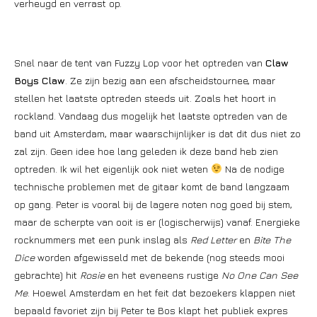
verheugd en verrast op.
Snel naar de tent van Fuzzy Lop voor het optreden van
Claw
Boys Claw
. Ze zijn bezig aan een afscheidstournee, maar
stellen het laatste optreden steeds uit. Zoals het hoort in
rockland. Vandaag dus mogelijk het laatste optreden van de
band uit Amsterdam, maar waarschijnlijker is dat dit dus niet zo
zal zijn. Geen idee hoe lang geleden ik deze band heb zien
optreden. Ik wil het eigenlijk ook niet weten
Na de nodige
technische problemen met de gitaar komt de band langzaam
op gang. Peter is vooral bij de lagere noten nog goed bij stem,
maar de scherpte van ooit is er (logischerwijs) vanaf. Energieke
rocknummers met een punk inslag als
Red Letter
en
Bite The
Dice
worden afgewisseld met de bekende (nog steeds mooi
gebrachte) hit
Rosie
en het eveneens rustige
No One Can See
Me
. Hoewel Amsterdam en het feit dat bezoekers klappen niet
bepaald favoriet zijn bij Peter te Bos klapt het publiek expres