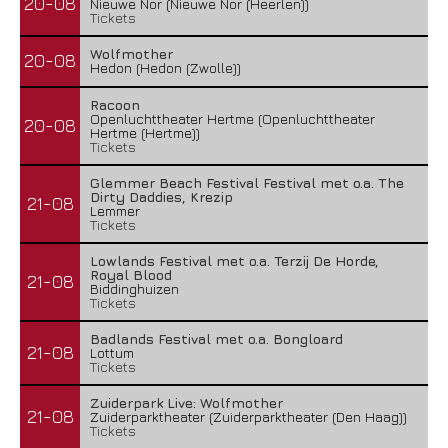
20-08
Nieuwe Nor (Nieuwe Nor (Heerlen))
Tickets
Wolfmother
20-08
Hedon (Hedon (Zwolle))
Racoon
Openluchttheater Hertme (Openluchttheater
20-08
Hertme (Hertme))
Tickets
Glemmer Beach Festival Festival met o.a. The
Dirty Daddies, Krezip
21-08
Lemmer
Tickets
Lowlands Festival met o.a. Terzij De Horde,
Royal Blood
21-08
Biddinghuizen
Tickets
Badlands Festival met o.a. Bongloard
21-08
Lottum
Tickets
Zuiderpark Live: Wolfmother
21-08
Zuiderparktheater (Zuiderparktheater (Den Haag))
Tickets