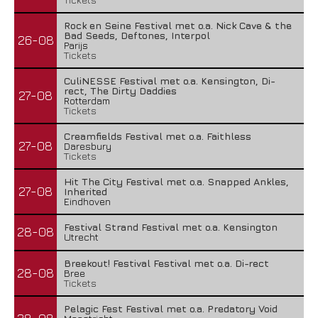
Rock en Seine Festival met o.a. Nick Cave & the
Bad Seeds, Deftones, Interpol
26-08
Parijs
Tickets
CuliNESSE Festival met o.a. Kensington, Di-
rect, The Dirty Daddies
27-08
Rotterdam
Tickets
Creamfields Festival met o.a. Faithless
27-08
Daresbury
Tickets
Hit The City Festival met o.a. Snapped Ankles,
27-08
Inherited
Eindhoven
Festival Strand Festival met o.a. Kensington
28-08
Utrecht
Breekout! Festival Festival met o.a. Di-rect
28-08
Bree
Tickets
Pelagic Fest Festival met o.a. Predatory Void