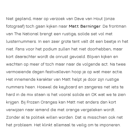
Niet gepland, maar op verzoek van Dave van Hout (onze
fotograaf) toch gaan kijken naar
Matt Berninger
. De frontman
van The National brengt een rustige, solide set vol met
luisternummers. In een zeer grote tent valt dit een beetje in het
niet. Fans voor het podium zullen het niet doorhebben, maar
kort daarachter wordt de onrust gevoeld. Blijven kijken en
wachten op meer of toch maar naar de volgende act. Na twee
vermoeiende dagen festivalleven hoop je op wat meer actie.
Het innemende karakter van Matt helpt je door zijn rustige
nummers heen. Hoewel de keyboard en zangeres net iets te
hard in de mix staan is het vooral solide en OK wat we te zien
krijgen. Bij Frozen Oranges kan Matt niet anders dan kort
verwijzen naar iemand die met orange vergeleken wordt.
Zonder al te politiek willen worden. Dat is misschien ook net
het probleem. Het klinkt allemaal te veilig om te imponeren.