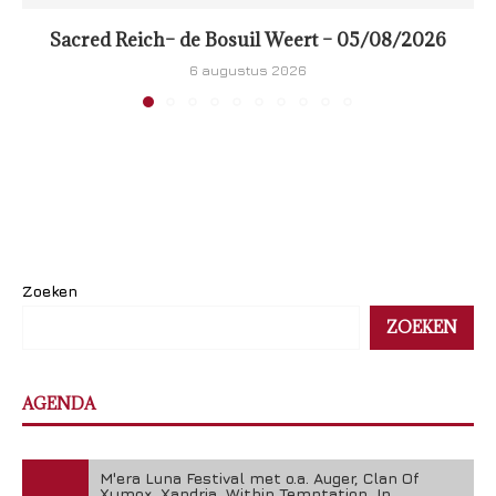
Sacred Reich– de Bosuil Weert – 05/08/2026
6 augustus 2026
Zoeken
ZOEKEN
AGENDA
M'era Luna Festival met o.a. Auger, Clan Of
Xymox, Xandria, Within Temptation, In