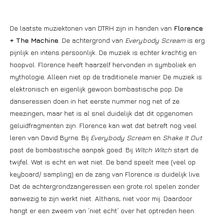
De laatste muziektonen van DTRH zijn in handen van
Florence
+ The Machine
. De achtergrond van
Everybody Scream
is erg
pijnlijk en intens persoonlijk. De muziek is echter krachtig en
hoopvol. Florence heeft haarzelf hervonden in symboliek en
mythologie. Alleen niet op de traditionele manier. De muziek is
elektronisch en eigenlijk gewoon bombastische pop. De
danseressen doen in het eerste nummer nog net of ze
meezingen, maar het is al snel duidelijk dat dit opgenomen
geluidfragmenten zijn. Florence kan wat dat betreft nog veel
leren van David Byrne. Bij
Everybody Scream
en
Shake It Out
past de bombastische aanpak goed. Bij
Witch Witch
start de
twijfel. Wat is echt en wat niet. De band speelt mee (veel op
keyboard/ sampling) en de zang van Florence is duidelijk live.
Dat de achtergrondzangeressen een grote rol spelen zonder
aanwezig te zijn werkt niet. Althans, niet voor mij. Daardoor
hangt er een zweem van ‘niet echt’ over het optreden heen.