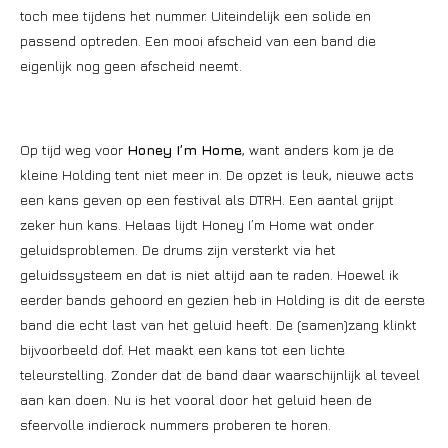
toch mee tijdens het nummer. Uiteindelijk een solide en
passend optreden. Een mooi afscheid van een band die
eigenlijk nog geen afscheid neemt.
Op tijd weg voor
Honey I’m Home
, want anders kom je de
kleine Holding tent niet meer in. De opzet is leuk, nieuwe acts
een kans geven op een festival als DTRH. Een aantal grijpt
zeker hun kans. Helaas lijdt Honey I’m Home wat onder
geluidsproblemen. De drums zijn versterkt via het
geluidssysteem en dat is niet altijd aan te raden. Hoewel ik
eerder bands gehoord en gezien heb in Holding is dit de eerste
band die echt last van het geluid heeft. De (samen)zang klinkt
bijvoorbeeld dof. Het maakt een kans tot een lichte
teleurstelling. Zonder dat de band daar waarschijnlijk al teveel
aan kan doen. Nu is het vooral door het geluid heen de
sfeervolle indierock nummers proberen te horen.