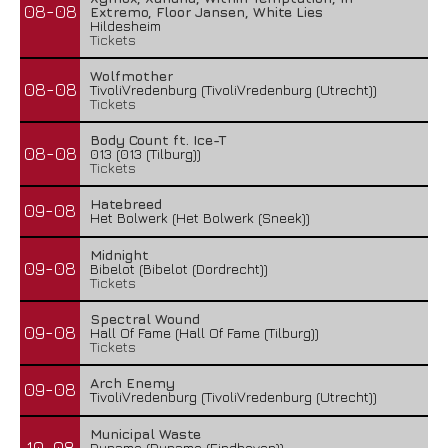
08-08
Extremo, Floor Jansen, White Lies
Hildesheim
Tickets
Wolfmother
08-08
TivoliVredenburg (TivoliVredenburg (Utrecht))
Tickets
Body Count ft. Ice-T
08-08
013 (013 (Tilburg))
Tickets
Hatebreed
09-08
Het Bolwerk (Het Bolwerk (Sneek))
Midnight
09-08
Bibelot (Bibelot (Dordrecht))
Tickets
Spectral Wound
09-08
Hall Of Fame (Hall Of Fame (Tilburg))
Tickets
Arch Enemy
09-08
TivoliVredenburg (TivoliVredenburg (Utrecht))
Municipal Waste
10-08
Dynamo (Dynamo (Eindhoven))