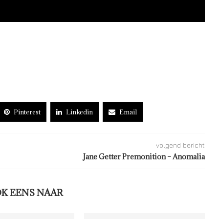
Pinterest
Linkedin
Email
volgend bericht
Jane Getter Premonition – Anomalia
OK EENS NAAR