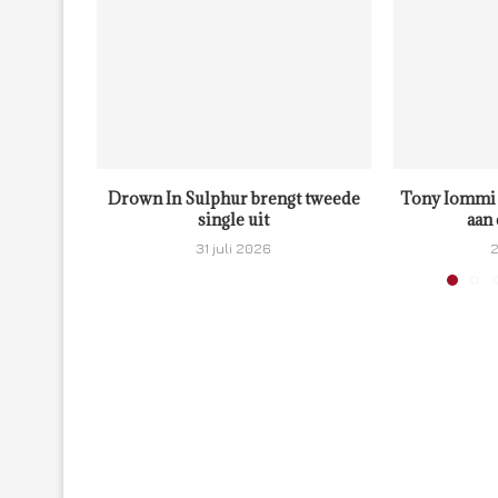
Drown In Sulphur brengt tweede
Tony Iommi 
single uit
aan 
31 juli 2026
2