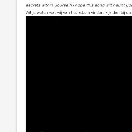
secrets within yourself! I hope this song will haunt y
Wil je weten wat wij van het album vinden, kijk dan bij d