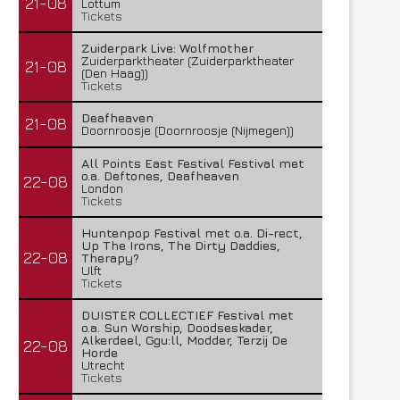
21-08
Lottum
Tickets
Zuiderpark Live: Wolfmother
Zuiderparktheater (Zuiderparktheater
21-08
(Den Haag))
Tickets
Deafheaven
21-08
Doornroosje (Doornroosje (Nijmegen))
All Points East Festival Festival met
o.a. Deftones, Deafheaven
22-08
London
Tickets
Huntenpop Festival met o.a. Di-rect,
Up The Irons, The Dirty Daddies,
22-08
Therapy?
Ulft
Tickets
DUISTER COLLECTIEF Festival met
o.a. Sun Worship, Doodseskader,
Alkerdeel, Ggu:ll, Modder, Terzij De
22-08
Horde
Utrecht
Tickets