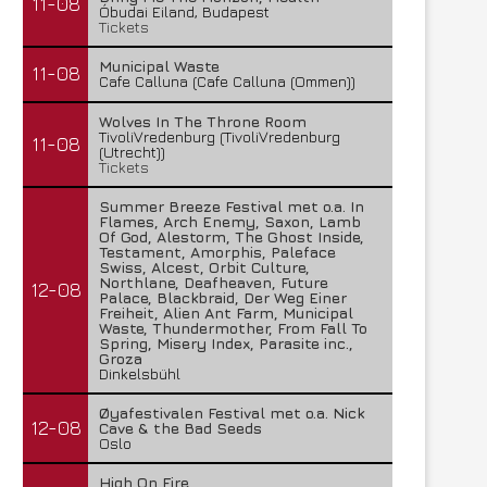
11-08
Óbudai Eiland, Budapest
Tickets
Municipal Waste
11-08
Cafe Calluna (Cafe Calluna (Ommen))
Wolves In The Throne Room
TivoliVredenburg (TivoliVredenburg
11-08
(Utrecht))
Tickets
Summer Breeze Festival met o.a. In
Flames, Arch Enemy, Saxon, Lamb
Of God, Alestorm, The Ghost Inside,
Testament, Amorphis, Paleface
Swiss, Alcest, Orbit Culture,
Northlane, Deafheaven, Future
12-08
Palace, Blackbraid, Der Weg Einer
Freiheit, Alien Ant Farm, Municipal
Waste, Thundermother, From Fall To
Spring, Misery Index, Parasite inc.,
Groza
Dinkelsbühl
Øyafestivalen Festival met o.a. Nick
12-08
Cave & the Bad Seeds
Oslo
High On Fire