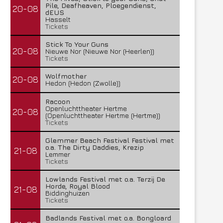
Pile, Deafheaven, Ploegendienst,
20-08
dEUS
Hasselt
Tickets
Stick To Your Guns
20-08
Nieuwe Nor (Nieuwe Nor (Heerlen))
Tickets
Wolfmother
20-08
Hedon (Hedon (Zwolle))
Racoon
Openluchttheater Hertme
20-08
(Openluchttheater Hertme (Hertme))
Tickets
Glemmer Beach Festival Festival met
o.a. The Dirty Daddies, Krezip
21-08
Lemmer
Tickets
Lowlands Festival met o.a. Terzij De
Horde, Royal Blood
21-08
Biddinghuizen
Tickets
Badlands Festival met o.a. Bongloard