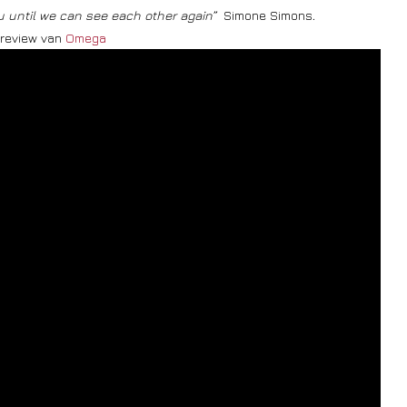
ou until we can see each other again”
Simone Simons
.
e review van
Omega