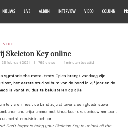
NIEUWS
LIVE
ALBUM
INTERVIEW
VIDEO
COLUMN
PR
VIDEO
bij Skeleton Key online
26 februari 2021
769
views
1 minuten leestijd
ds symfonische metal trots Epica brengt vandaag zijn
last; het eerste studioalbum van de band in vijf jaar en de
ega’ is vanaf nu dus te beluisteren op alle
um te vieren, heeft de band zojuist tevens een gloednieuwe
n adembenemend prijsnummer met kinderkoor dat opnieuw aantoont
an de metal-eredivisie behoort.
d. Don’t forget to bring your Skeleton Key to unlock all the