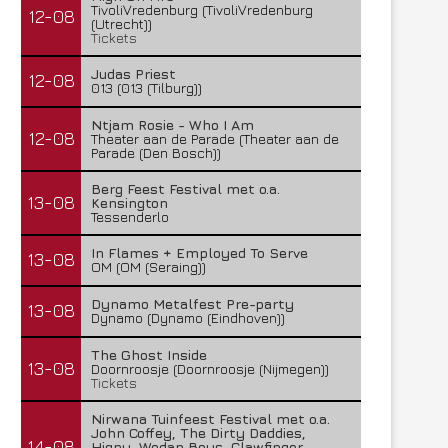
TivoliVredenburg (TivoliVredenburg
12-08
(Utrecht))
Tickets
Judas Priest
12-08
013 (013 (Tilburg))
Ntjam Rosie - Who I Am
12-08
Theater aan de Parade (Theater aan de
Parade (Den Bosch))
Temic brengt nieuwe single uit
Insomnium brengt nieuwe
Berg Feest Festival met o.a.
uit
13-08
Kensington
28 juli 2026
Tessenderlo
27 juli 2026
In Flames + Employed To Serve
13-08
OM (OM (Seraing))
Dynamo Metalfest Pre-party
13-08
Dynamo (Dynamo (Eindhoven))
The Ghost Inside
13-08
Doornroosje (Doornroosje (Nijmegen))
Tickets
Nirwana Tuinfeest Festival met o.a.
John Coffey, The Dirty Daddies,
14-08
Hiqpy, Wodan Boys, Clawfinger