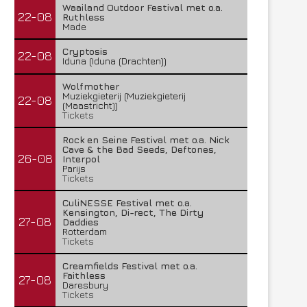
Waailand Outdoor Festival met o.a.
22-08
Ruthless
Made
Cryptosis
22-08
Iduna (Iduna (Drachten))
Wolfmother
Muziekgieterij (Muziekgieterij
22-08
(Maastricht))
Tickets
Rock en Seine Festival met o.a. Nick
Cave & the Bad Seeds, Deftones,
26-08
Interpol
Parijs
Tickets
CuliNESSE Festival met o.a.
Kensington, Di-rect, The Dirty
27-08
Daddies
Rotterdam
Tickets
Creamfields Festival met o.a.
Faithless
27-08
Daresbury
Tickets