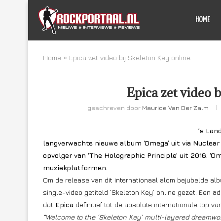
HOME
Home
»
Epica zet video bij Skeleton Key online
Epica zet video 
geschreven door
Maurice Van Der Zalm
’s Lan
langverwachte nieuwe album ‘Omega’ uit via Nuclear B
opvolger van ‘The Holographic Principle’ uit 2016. ‘Om
muziekplatformen.
Om de release van dit internationaal alom bejubelde alb
single-video getiteld ‘Skeleton Key’ online gezet. Ee
dat
Epica
definitief tot de absolute internationale top v
“Welcome to the ‘Skeleton Key’ multi-layered dreamworl