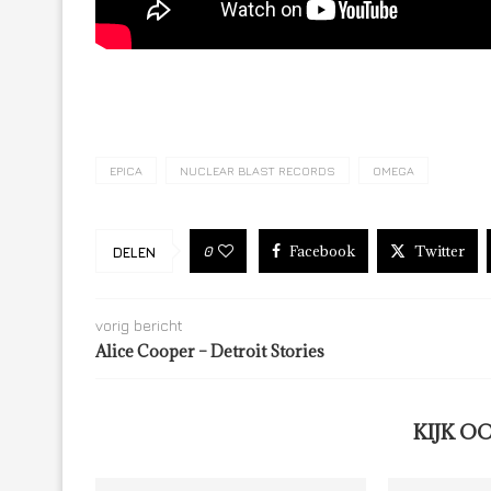
EPICA
NUCLEAR BLAST RECORDS
OMEGA
Facebook
Twitter
0
DELEN
vorig bericht
Alice Cooper – Detroit Stories
KIJK O