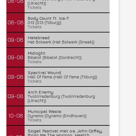
08-08
(Utrecht))
Tickets
Body Count ft. Ice-T
08-08
013 (013 (Tilburg))
Tickets
Hatebreed
09-08
Het Bolwerk (Het Bolwerk (Sneek))
Midnight
09-08
Bibelot (Bibelot (Dordrecht))
Tickets
Spectral Wound
09-08
Hall Of Fame (Hall Of Fame (Tilburg))
Tickets
Arch Enemy
09-08
TivoliVredenburg (TivoliVredenburg
(Utrecht))
Municipal Waste
10-08
Dynamo (Dynamo (Eindhoven))
Tickets
Sziget Festival met o.a. John Coffey,
Bring Me The Horizon, Health