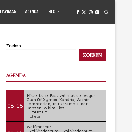
IJSVRAAG
AGENDA
INFO
Zoeken
ZOEKEN
AGENDA
M'era Luna Festival met o.a. Auger,
Clan Of Xymox, Xandria, Within
Temptation, In Extremo, Floor
08-08
Jansen, White Lies
Hildesheim
Tickets
Wolfmother
TivoliVredenburg (TivoliVredenburg