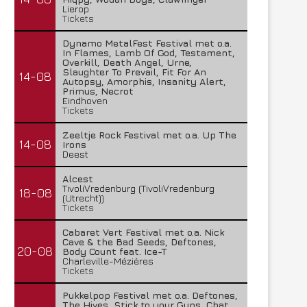
Lierop
Tickets
Dynamo MetalFest Festival met o.a.
In Flames, Lamb Of God, Testament,
Overkill, Death Angel, Urne,
Slaughter To Prevail, Fit For An
14-08
Autopsy, Amorphis, Insanity Alert,
Primus, Necrot
Eindhoven
Tickets
Zeeltje Rock Festival met o.a. Up The
14-08
Irons
Deest
Alcest
TivoliVredenburg (TivoliVredenburg
18-08
(Utrecht))
Tickets
Cabaret Vert Festival met o.a. Nick
Cave & the Bad Seeds, Deftones,
20-08
Body Count feat. Ice-T
Charleville-Mézières
Tickets
Pukkelpop Festival met o.a. Deftones,
The Hives, Stick to your Guns, Chat