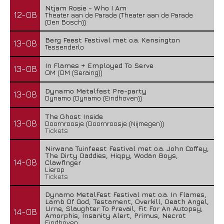
Ntjam Rosie - Who I Am
12-08
Theater aan de Parade (Theater aan de Parade
(Den Bosch))
Berg Feest Festival met o.a. Kensington
13-08
Tessenderlo
In Flames + Employed To Serve
13-08
OM (OM (Seraing))
Dynamo Metalfest Pre-party
13-08
Dynamo (Dynamo (Eindhoven))
The Ghost Inside
13-08
Doornroosje (Doornroosje (Nijmegen))
Tickets
Nirwana Tuinfeest Festival met o.a. John Coffey,
The Dirty Daddies, Hiqpy, Wodan Boys,
14-08
Clawfinger
Lierop
Tickets
Dynamo MetalFest Festival met o.a. In Flames,
Lamb Of God, Testament, Overkill, Death Angel,
Urne, Slaughter To Prevail, Fit For An Autopsy,
14-08
Amorphis, Insanity Alert, Primus, Necrot
Eindhoven