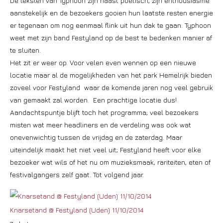
De teksten van Typhoon zijn haast poëtisch, zijn enthousiasme
aanstekelijk en de bezoekers gooien hun laatste resten energie
er tegenaan om nog eenmaal flink uit hun dak te gaan. Typhoon
weet met zijn band Festyland op de best te bedenken manier af
te sluiten.
Het zit er weer op. Voor velen even wennen op een nieuwe
locatie maar al de mogelijkheden van het park Hemelrijk bieden
zoveel voor Festyland waar de komende jaren nog veel gebruik
van gemaakt zal worden. Een prachtige locatie dus!
Aandachtspuntje blijft toch het programma; veel bezoekers
misten wat meer headliners en de verdeling was ook wat
onevenwichtig tussen de vrijdag en de zaterdag. Maar
uiteindelijk maakt het niet veel uit; Festyland heeft voor elke
bezoeker wat wils of het nu om muzieksmaak, rariteiten, eten of
festivalgangers zelf gaat. Tot volgend jaar.
Knarsetand @ Festyland (Uden) 11/10/2014