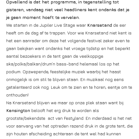
Opvallend is dat het programma, in tegenstelling tot
gisteren, vandaag niet veel headliners kent ondanks dat je
je geen moment hoeft te vervelen.
We starten in de Jupiler Live Stage waar
Knarsetand
de eer
heeft om de dag af te trappen. Voor wie Knarsetand niet kent is
het een aanrader om deze het volgende festival zeker even te
gaan bekijken want ondanks het vroege tijdstip en het beperkt
aantal bezoekers in de tent gaan de veelkoppige
ska/polka/balkan/drum’n bass-band helemaal los op het
podium. Opzwepende, feestelijke muziek waarbij het haast
onmogelijk is om stil te blijven staan. En muzikaal nog eens
getalenteerd ook nog. Leuk om te zien en te horen, eentje om te
onthouden!
Na Knarsetand blijven we maar op onze plek staan want bij
Kensington
belooft het erg druk te worden als
grootste/bekendste act van Festyland. En inderdaad is het net
voor aanvang van het optreden razend druk in de grote tent, die
zijn houten afscheiding achteraan de tent wel had kunnen