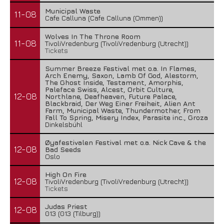
Municipal Waste
11-08
Cafe Calluna (Cafe Calluna (Ommen))
Wolves In The Throne Room
11-08
TivoliVredenburg (TivoliVredenburg (Utrecht))
Tickets
Summer Breeze Festival met o.a. In Flames,
Arch Enemy, Saxon, Lamb Of God, Alestorm,
The Ghost Inside, Testament, Amorphis,
Paleface Swiss, Alcest, Orbit Culture,
12-08
Northlane, Deafheaven, Future Palace,
Blackbraid, Der Weg Einer Freiheit, Alien Ant
Farm, Municipal Waste, Thundermother, From
Fall To Spring, Misery Index, Parasite inc., Groza
Dinkelsbühl
Øyafestivalen Festival met o.a. Nick Cave & the
12-08
Bad Seeds
Oslo
High On Fire
12-08
TivoliVredenburg (TivoliVredenburg (Utrecht))
Tickets
Judas Priest
12-08
013 (013 (Tilburg))