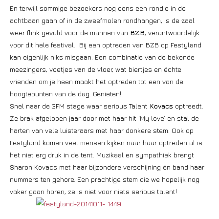
En terwijl sommige bezoekers nog eens een rondje in de
achtbaan gaan of in de zweefmolen rondhangen, is de zaal
weer flink gevuld voor de mannen van
BZB
, verantwoordelijk
voor dit hele festival. Bij een optreden van BZB op Festyland
kan eigenlijk niks misgaan. Een combinatie van de bekende
meezingers, voetjes van de vloer, wat biertjes en échte
vrienden om je heen maakt het optreden tot een van de
hoogtepunten van de dag. Genieten!
Snel naar de 3FM stage waar serious Talent
Kovacs
optreedt.
Ze brak afgelopen jaar door met haar hit ‘My love’ en stal de
harten van vele luisteraars met haar donkere stem. Ook op
Festyland komen veel mensen kijken naar haar optreden al is
het niet erg druk in de tent. Muzikaal en sympathiek brengt
Sharon Kovacs met haar bijzondere verschijning én band haar
nummers ten gehore. Een prachtige stem die we hopelijk nog
vaker gaan horen, ze is niet voor niets serious talent!