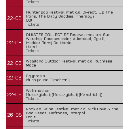
Tickets
Huntenpop Festival met o.a. Di-rect, Up The
Irons, The Dirty Daddies, Therapy?
22-08
Ulft
Tickets
DUISTER COLLECTIEF Festival met o.a. Sun
Worship, Doodseskader, Alkerdeel, Ggu:ll,
22-08
Modder, Terzij De Horde
Utrecht
Tickets
Waailand Outdoor Festival met o.a. Ruthless
22-08
Made
Cryptosis
22-08
Iduna (Iduna (Drachten))
Wolfmother
22-08
Muziekgieterij (Muziekgieterij (Maastricht))
Tickets
Rock en Seine Festival met o.a. Nick Cave & the
Bad Seeds, Deftones, Interpol
26-08
Parijs
Tickets