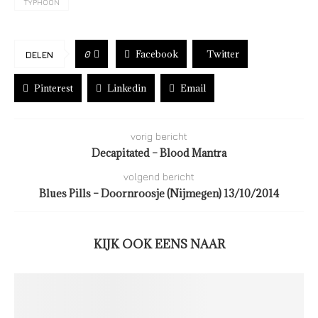
TYPHOON
Facebook
Twitter
0
DELEN
Pinterest
Linkedin
Email
vorig bericht
Decapitated – Blood Mantra
volgend bericht
Blues Pills – Doornroosje (Nijmegen) 13/10/2014
KIJK OOK EENS NAAR