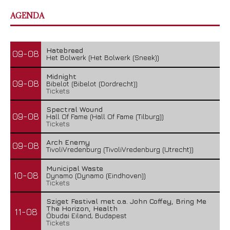
AGENDA
Hatebreed
09-08
Het Bolwerk (Het Bolwerk (Sneek))
Midnight
09-08
Bibelot (Bibelot (Dordrecht))
Tickets
Spectral Wound
09-08
Hall Of Fame (Hall Of Fame (Tilburg))
Tickets
Arch Enemy
09-08
TivoliVredenburg (TivoliVredenburg (Utrecht))
Municipal Waste
10-08
Dynamo (Dynamo (Eindhoven))
Tickets
Sziget Festival met o.a. John Coffey, Bring Me
The Horizon, Health
11-08
Óbudai Eiland, Budapest
Tickets