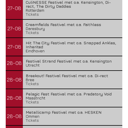
CuliNESSE Festival met o.a. Kensington, Di-
rect, The Dirty Daddies
27-08
Rotterdam
Tickets
Creamfields Festival met o.a. Faithless
27-08
Daresbury
Tickets
Hit The City Festival met o.a. Snapped Ankles,
27-08
Inherited
Eindhoven
Festival Strand Festival met o.a. Kensington
28-08
Utrecht
Breekout! Festival Festival met o.a. Di-rect
28-08
Bree
Tickets
Pelagic Fest Festival met o.a. Predatory Void
28-08
Maastricht
Tickets
Metallicamp Festival met o.a. HESKEN
28-08
Ommen
Tickets