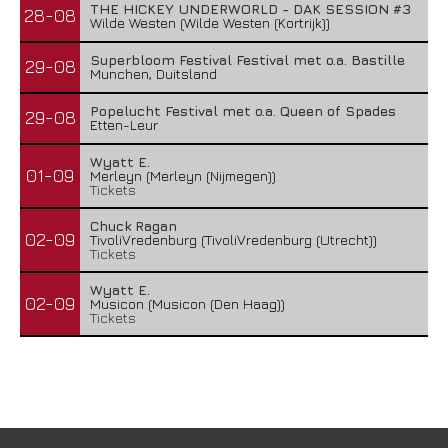
THE HICKEY UNDERWORLD - DAK SESSION #3
28-08
Wilde Westen (Wilde Westen (Kortrijk))
Superbloom Festival Festival met o.a. Bastille
29-08
Munchen, Duitsland
Popelucht Festival met o.a. Queen of Spades
29-08
Etten-Leur
Wyatt E.
01-09
Merleyn (Merleyn (Nijmegen))
Tickets
Chuck Ragan
02-09
TivoliVredenburg (TivoliVredenburg (Utrecht))
Tickets
Wyatt E.
02-09
Musicon (Musicon (Den Haag))
Tickets