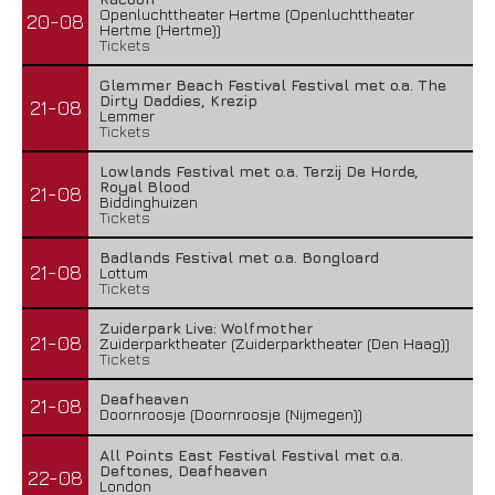
Openluchttheater Hertme (Openluchttheater
20-08
Hertme (Hertme))
Tickets
Glemmer Beach Festival Festival met o.a. The
Dirty Daddies, Krezip
21-08
Lemmer
Tickets
Lowlands Festival met o.a. Terzij De Horde,
Royal Blood
21-08
Biddinghuizen
Tickets
Badlands Festival met o.a. Bongloard
21-08
Lottum
Tickets
Zuiderpark Live: Wolfmother
21-08
Zuiderparktheater (Zuiderparktheater (Den Haag))
Tickets
Deafheaven
21-08
Doornroosje (Doornroosje (Nijmegen))
All Points East Festival Festival met o.a.
Deftones, Deafheaven
22-08
London