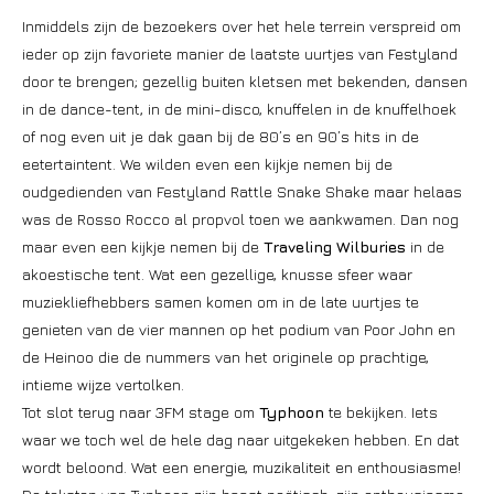
Inmiddels zijn de bezoekers over het hele terrein verspreid om
ieder op zijn favoriete manier de laatste uurtjes van Festyland
door te brengen; gezellig buiten kletsen met bekenden, dansen
in de dance-tent, in de mini-disco, knuffelen in de knuffelhoek
of nog even uit je dak gaan bij de 80’s en 90’s hits in de
eetertaintent. We wilden even een kijkje nemen bij de
oudgedienden van Festyland Rattle Snake Shake maar helaas
was de Rosso Rocco al propvol toen we aankwamen. Dan nog
maar even een kijkje nemen bij de
Traveling
Wilburies
in de
akoestische tent. Wat een gezellige, knusse sfeer waar
muziekliefhebbers samen komen om in de late uurtjes te
genieten van de vier mannen op het podium van Poor John en
de Heinoo die de nummers van het originele op prachtige,
intieme wijze vertolken.
Tot slot terug naar 3FM stage om
Typhoon
te bekijken. Iets
waar we toch wel de hele dag naar uitgekeken hebben. En dat
wordt beloond. Wat een energie, muzikaliteit en enthousiasme!