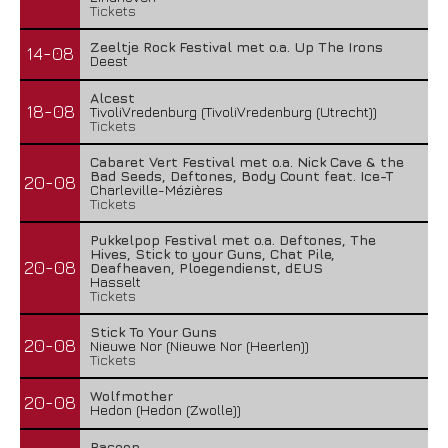
Tickets
Zeeltje Rock Festival met o.a. Up The Irons
14-08
Deest
Alcest
18-08
TivoliVredenburg (TivoliVredenburg (Utrecht))
Tickets
Cabaret Vert Festival met o.a. Nick Cave & the
Bad Seeds, Deftones, Body Count feat. Ice-T
20-08
Charleville-Mézières
Tickets
Pukkelpop Festival met o.a. Deftones, The
Hives, Stick to your Guns, Chat Pile,
20-08
Deafheaven, Ploegendienst, dEUS
Hasselt
Tickets
Stick To Your Guns
20-08
Nieuwe Nor (Nieuwe Nor (Heerlen))
Tickets
Wolfmother
20-08
Hedon (Hedon (Zwolle))
Racoon