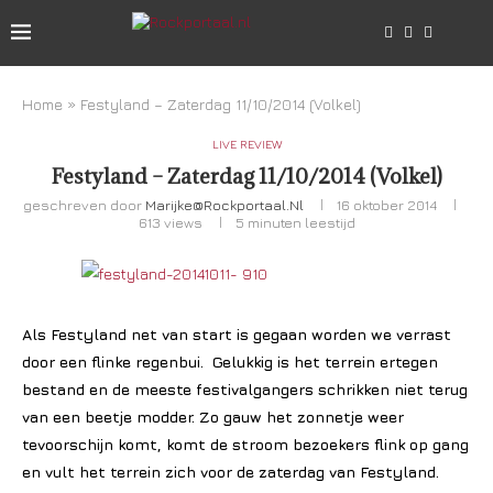
Home
»
Festyland – Zaterdag 11/10/2014 (Volkel)
LIVE REVIEW
Festyland – Zaterdag 11/10/2014 (Volkel)
geschreven door
Marijke@rockportaal.nl
16 oktober 2014
613
views
5 minuten leestijd
Als Festyland net van start is gegaan worden we verrast
door een flinke regenbui. Gelukkig is het terrein ertegen
bestand en de meeste festivalgangers schrikken niet terug
van een beetje modder. Zo gauw het zonnetje weer
tevoorschijn komt, komt de stroom bezoekers flink op gang
en vult het terrein zich voor de zaterdag van Festyland.