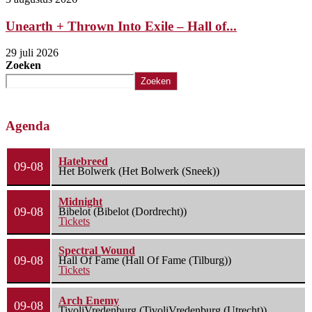
Unearth + Thrown Into Exile – Hall of...
29 juli 2026
Zoeken
Zoeken
Agenda
Hatebreed
09-08
Het Bolwerk (Het Bolwerk (Sneek))
Midnight
09-08
Bibelot (Bibelot (Dordrecht))
Tickets
Spectral Wound
09-08
Hall Of Fame (Hall Of Fame (Tilburg))
Tickets
Arch Enemy
09-08
TivoliVredenburg (TivoliVredenburg (Utrecht))