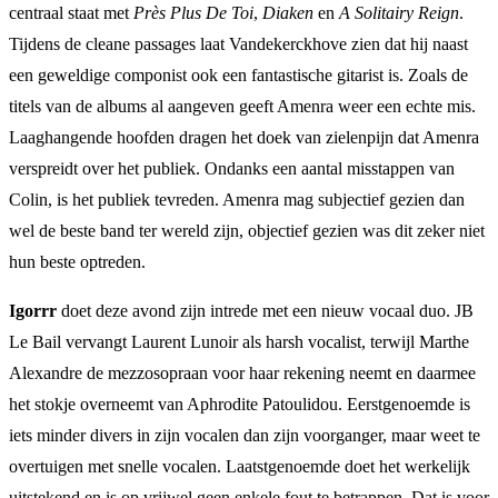
centraal staat met
Près Plus De Toi
,
Diaken
en
A Solitairy Reign
.
Tijdens de cleane passages laat Vandekerckhove zien dat hij naast
een geweldige componist ook een fantastische gitarist is. Zoals de
titels van de albums al aangeven geeft Amenra weer een echte mis.
Laaghangende hoofden dragen het doek van zielenpijn dat Amenra
verspreidt over het publiek. Ondanks een aantal misstappen van
Colin, is het publiek tevreden. Amenra mag subjectief gezien dan
wel de beste band ter wereld zijn, objectief gezien was dit zeker niet
hun beste optreden.
Igorrr
doet deze avond zijn intrede met een nieuw vocaal duo. JB
Le Bail vervangt Laurent Lunoir als harsh vocalist, terwijl Marthe
Alexandre de mezzosopraan voor haar rekening neemt en daarmee
het stokje overneemt van Aphrodite Patoulidou. Eerstgenoemde is
iets minder divers in zijn vocalen dan zijn voorganger, maar weet te
overtuigen met snelle vocalen. Laatstgenoemde doet het werkelijk
uitstekend en is op vrijwel geen enkele fout te betrappen. Dat is voor