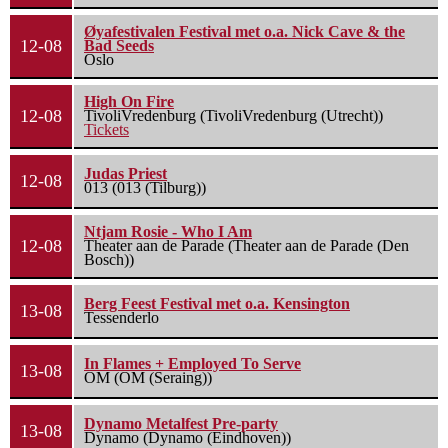
Øyafestivalen Festival met o.a. Nick Cave & the
12-08
Bad Seeds
Oslo
High On Fire
12-08
TivoliVredenburg (TivoliVredenburg (Utrecht))
Tickets
Judas Priest
12-08
013 (013 (Tilburg))
Ntjam Rosie - Who I Am
12-08
Theater aan de Parade (Theater aan de Parade (Den
Bosch))
Berg Feest Festival met o.a. Kensington
13-08
Tessenderlo
In Flames + Employed To Serve
13-08
OM (OM (Seraing))
Dynamo Metalfest Pre-party
13-08
Dynamo (Dynamo (Eindhoven))