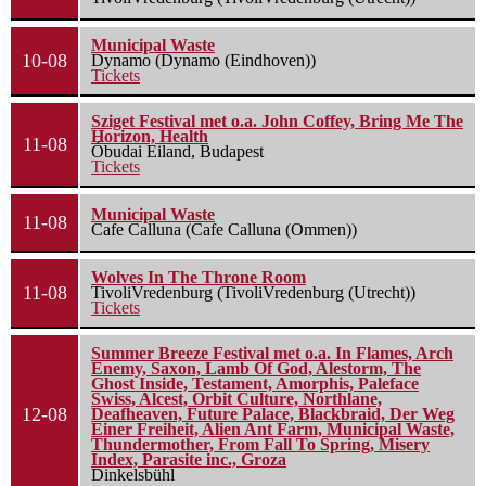
Municipal Waste
10-08
Dynamo (Dynamo (Eindhoven))
Tickets
Sziget Festival met o.a. John Coffey, Bring Me The
Horizon, Health
11-08
Óbudai Eiland, Budapest
Tickets
Municipal Waste
11-08
Cafe Calluna (Cafe Calluna (Ommen))
Wolves In The Throne Room
11-08
TivoliVredenburg (TivoliVredenburg (Utrecht))
Tickets
Summer Breeze Festival met o.a. In Flames, Arch
Enemy, Saxon, Lamb Of God, Alestorm, The
Ghost Inside, Testament, Amorphis, Paleface
Swiss, Alcest, Orbit Culture, Northlane,
12-08
Deafheaven, Future Palace, Blackbraid, Der Weg
Einer Freiheit, Alien Ant Farm, Municipal Waste,
Thundermother, From Fall To Spring, Misery
Index, Parasite inc., Groza
Dinkelsbühl