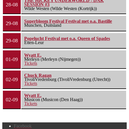
THE HICKEY UNDERWORLD - DAK
28-08
SESSION #3
Wilde Westen (Wilde Westen (Kortrijk))
Superbloom Festival Festival met o.a. Bastille
29-08
Munchen, Duitsland
Popelucht Festival met o.a. Queen of Spades
29-08
Etten-Leur
Wyatt E.
01-09
Merleyn (Merleyn (Nijmegen))
Tickets
Chuck Ragan
02-09
TivoliVredenburg (TivoliVredenburg (Utrecht))
Tickets
Wyatt E.
02-09
Musicon (Musicon (Den Haag))
Tickets
Facebook