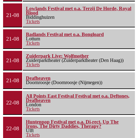
Lowlands Festival met o.a. Terzij De Horde, Royal
Blood
21-08
Biddinghuizen
Tickets
Badlands Festival met o.a. Bongloard
21-08
Lottum
Tickets
Zuiderpark Live: Wolfmother
21-08
Zuiderparktheater (Zuiderparktheater (Den Haag))
Tickets
Deafheaven
21-08
Doornroosje (Doornroosje (Nijmegen))
All Points East Festival Festival met o.a. Deftones,
Deafheaven
22-08
London
Tickets
Huntenpop Festival met o.a. Di-rect, Up The
Irons, The Dirty Daddies, Therapy?
22-08
Ulft
Tickets