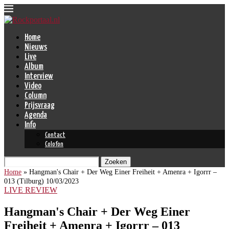
Home
Nieuws
Live
Album
Interview
Video
Column
Prijsvraag
Agenda
Info
Contact
Colofon
Zoeken
Home
»
Hangman's Chair + Der Weg Einer Freiheit + Amenra + Igorrr –
013 (Tilburg) 10/03/2023
LIVE REVIEW
Hangman's Chair + Der Weg Einer
Freiheit + Amenra + Igorrr – 013