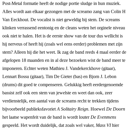
Post-Metal formatie heeft de nodige portie sludge in hun muziek.
Alles wordt aan elkaar gezongen met de screamo zang van Colin H
Van Eeckhout. De vocalist is niet geweldig bij stem. De screams
klinken verrassend eentonig en de cleans weten het orginele niveau
ook niet te halen. Het is de eerste show van de tour dus wellicht is
hij nerveus of heeft hij (zoals wel eens eerder) problemen met zijn
stem? Alleen hij die het weet. Ik zag de band reeds 4 maal eerder de
afgelopen 18 maanden en in al deze bezoeken wist de band meer te
imponeren. Echter weten Mathieu J. Vandekerckhove (gitaar),
Lennart Bossu (gitaar), Tim De Gieter (bas) en Bjorn J. Lebon
(drums) dit goed te compenseren. Gelukkig heeft eerdergenoemde
bassist zelf ook een stem van jewelste en weet dan ook, zeer
verdienstelijk, een aantal van de screams recht te trekken tijdens
bijvoorbeeld publieksfavoriet
A Solitairy Reign
. Hoewel
De Doorn
het laatse wapenfeit van de band is wordt louter
De Evenmens
gespeeld. Het wordt duidelijk, dat zoals wel vaker,
Mass VI
hier