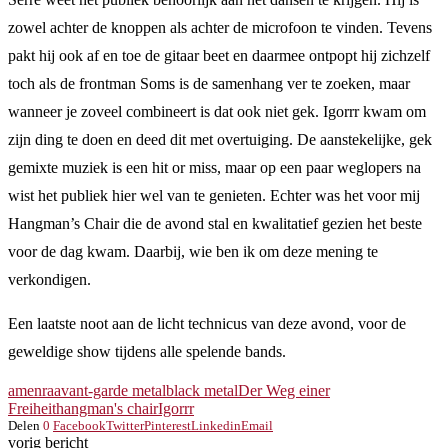
zowel achter de knoppen als achter de microfoon te vinden. Tevens
pakt hij ook af en toe de gitaar beet en daarmee ontpopt hij zichzelf
toch als de frontman Soms is de samenhang ver te zoeken, maar
wanneer je zoveel combineert is dat ook niet gek. Igorrr kwam om
zijn ding te doen en deed dit met overtuiging. De aanstekelijke, gek
gemixte muziek is een hit or miss, maar op een paar weglopers na
wist het publiek hier wel van te genieten. Echter was het voor mij
Hangman’s Chair die de avond stal en kwalitatief gezien het beste
voor de dag kwam. Daarbij, wie ben ik om deze mening te
verkondigen.
Een laatste noot aan de licht technicus van deze avond, voor de
geweldige show tijdens alle spelende bands.
amenra
avant-garde metal
black metal
Der Weg einer
Freiheit
hangman's chair
Igorrr
Delen
0
Facebook
Twitter
Pinterest
Linkedin
Email
vorig bericht