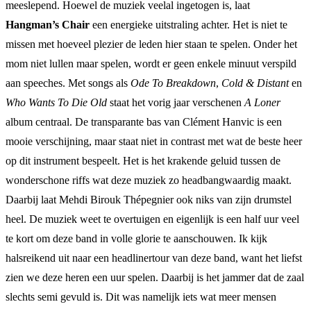
meeslepend. Hoewel de muziek veelal ingetogen is, laat
Hangman’s Chair
een energieke uitstraling achter. Het is niet te
missen met hoeveel plezier de leden hier staan te spelen. Onder het
mom niet lullen maar spelen, wordt er geen enkele minuut verspild
aan speeches. Met songs als
Ode To Breakdown
,
Cold & Distant
en
Who Wants To Die Old
staat het vorig jaar verschenen
A Loner
album centraal. De transparante bas van Clément Hanvic is een
mooie verschijning, maar staat niet in contrast met wat de beste heer
op dit instrument bespeelt. Het is het krakende geluid tussen de
wonderschone riffs wat deze muziek zo headbangwaardig maakt.
Daarbij laat Mehdi Birouk Thépegnier ook niks van zijn drumstel
heel. De muziek weet te overtuigen en eigenlijk is een half uur veel
te kort om deze band in volle glorie te aanschouwen. Ik kijk
halsreikend uit naar een headlinertour van deze band, want het liefst
zien we deze heren een uur spelen. Daarbij is het jammer dat de zaal
slechts semi gevuld is. Dit was namelijk iets wat meer mensen