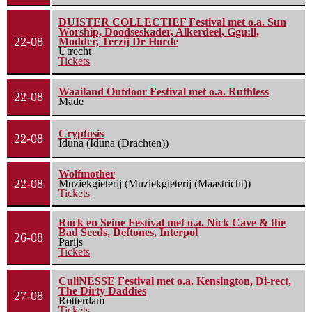
DUISTER COLLECTIEF Festival met o.a. Sun
Worship, Doodseskader, Alkerdeel, Ggu:ll,
22-08
Modder, Terzij De Horde
Utrecht
Tickets
Waailand Outdoor Festival met o.a. Ruthless
22-08
Made
Cryptosis
22-08
Iduna (Iduna (Drachten))
Wolfmother
22-08
Muziekgieterij (Muziekgieterij (Maastricht))
Tickets
Rock en Seine Festival met o.a. Nick Cave & the
Bad Seeds, Deftones, Interpol
26-08
Parijs
Tickets
CuliNESSE Festival met o.a. Kensington, Di-rect,
The Dirty Daddies
27-08
Rotterdam
Tickets