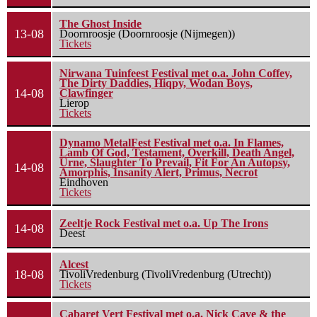
The Ghost Inside
13-08
Doornroosje (Doornroosje (Nijmegen))
Tickets
Nirwana Tuinfeest Festival met o.a. John Coffey,
The Dirty Daddies, Hiqpy, Wodan Boys,
14-08
Clawfinger
Lierop
Tickets
Dynamo MetalFest Festival met o.a. In Flames,
Lamb Of God, Testament, Overkill, Death Angel,
Urne, Slaughter To Prevail, Fit For An Autopsy,
14-08
Amorphis, Insanity Alert, Primus, Necrot
Eindhoven
Tickets
Zeeltje Rock Festival met o.a. Up The Irons
14-08
Deest
Alcest
18-08
TivoliVredenburg (TivoliVredenburg (Utrecht))
Tickets
Cabaret Vert Festival met o.a. Nick Cave & the