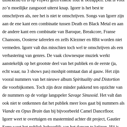
zo’n moeilijke zangsoort uiterst knap. Igorrr is het best te
omschrijven als, nee het is niet te omschrijven. Songs van Igorrr zijn
aan de ene kant een combinatie tussen Death en Black Metal en aan
de andere kant een combinatie van Baroque, Breakcore, Franse
Chansons, Oosterse taferelen en zelfs Klezmer en 8Bit worden niet
vermeden. Igorrr valt dus misschien toch wel te omschrijven als een
verbastering van genres. De vaak clownesque muziek werkt
aanstekelijk op het grootste deel van het publiek en de eerste (ja,
echt waar, na 3 shows pas) moshpit ontstaat dan al gauw. Het zijn
vooral nummers van het nieuwe album
Spirituality and Distortion
die voorbijkomen. Toch zijn deze minder pakkend ten opzichte van
de nummers op de vorige langspeler
Savage Sinusoid
. Het valt dan
ook niet te ontkennen dat het publiek meer loos gaat bij nummers als
Viande
en
Opus Brain
dan bij bijvoorbeeld Camel Dancefloor.
Igorrr weet te overtuigen en mastermind achter dit project, Gautier
Serre weet het publiek behoorlijk aan het dansen te krijgen. Hij is