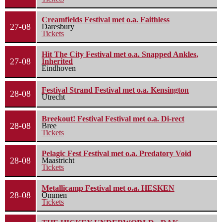
Creamfields Festival met o.a. Faithless
27-08
Daresbury
Tickets
Hit The City Festival met o.a. Snapped Ankles,
27-08
Inherited
Eindhoven
Festival Strand Festival met o.a. Kensington
28-08
Utrecht
Breekout! Festival Festival met o.a. Di-rect
28-08
Bree
Tickets
Pelagic Fest Festival met o.a. Predatory Void
28-08
Maastricht
Tickets
Metallicamp Festival met o.a. HESKEN
28-08
Ommen
Tickets