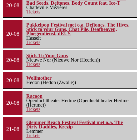
Bad Seeds, Deftones, Body Count feat. Ice-T
20-08
Charleville-Mézières
Tickets
Pukkelpop Festival met o.a. Deftones, The Hives,
Stick to your Guns, Chat Pile, Deafheaven,
20-08
Ploegendienst, dEUS
Hasselt
Tickets
Stick To Your Guns
20-08
Nieuwe Nor (Nieuwe Nor (Heerlen))
Tickets
Wolfmother
20-08
Hedon (Hedon (Zwolle))
Racoon
Openluchttheater Hertme (Openluchttheater Hertme
20-08
(Hertme))
Tickets
Glemmer Beach Festival Festival met o.a. The
Dirty Daddies, Krezip
21-08
Lemmer
Tickets