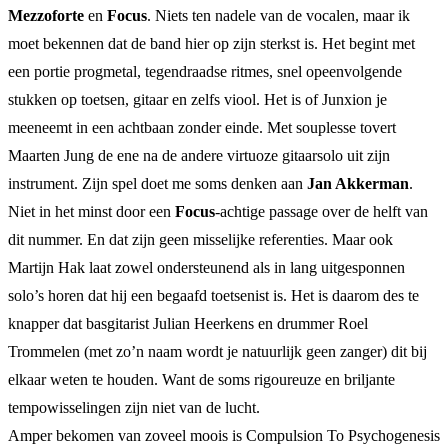
Mezzoforte
en
Focus
. Niets ten nadele van de vocalen, maar ik
moet bekennen dat de band hier op zijn sterkst is. Het begint met
een portie progmetal, tegendraadse ritmes, snel opeenvolgende
stukken op toetsen, gitaar en zelfs viool. Het is of Junxion je
meeneemt in een achtbaan zonder einde. Met souplesse tovert
Maarten Jung de ene na de andere virtuoze gitaarsolo uit zijn
instrument. Zijn spel doet me soms denken aan
Jan Akkerman
.
Niet in het minst door een
Focus
-achtige passage over de helft van
dit nummer. En dat zijn geen misselijke referenties. Maar ook
Martijn Hak laat zowel ondersteunend als in lang uitgesponnen
solo’s horen dat hij een begaafd toetsenist is. Het is daarom des te
knapper dat basgitarist Julian Heerkens en drummer Roel
Trommelen (met zo’n naam wordt je natuurlijk geen zanger) dit bij
elkaar weten te houden. Want de soms rigoureuze en briljante
tempowisselingen zijn niet van de lucht.
Amper bekomen van zoveel moois is Compulsion To Psychogenesis