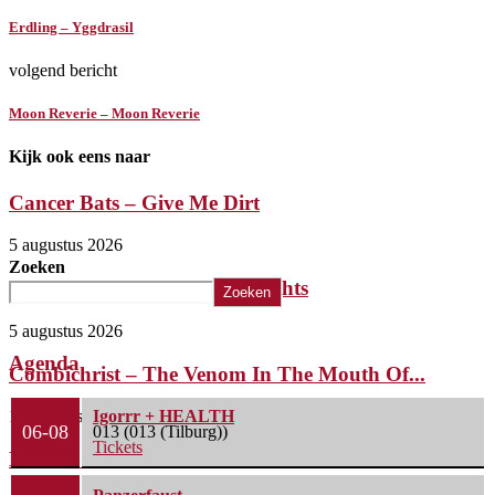
Erdling – Yggdrasil
volgend bericht
Moon Reverie – Moon Reverie
Kijk ook eens naar
Cancer Bats – Give Me Dirt
5 augustus 2026
Zoeken
The Iron Roses – Molotov Nights
Zoeken
5 augustus 2026
Agenda
Combichrist – The Venom In The Mouth Of...
1 augustus 2026
Igorrr + HEALTH
06-08
013 (013 (Tilburg))
Tickets
Lunatic Soul – Transition II