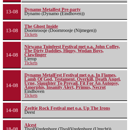
Dynamo Metalfest Pre-party
13-08
Dynamo (Dynamo (Eindhoven))
The Ghost Inside
13-08
Doornroosje (Doornroosje (Nijmegen))
Tickets
Nirwana Tuinfeest Festival met o.a. John Coffey,
The Dirty Daddies, Hiqpy, Wodan Boys,
14-08
Clawfinger
Lierop
Tickets
Dynamo MetalFest Festival met o.a. In Flames,
Lamb Of God, Testament, Overkill, Death Angel,
Urne, Slaughter To Prevail, Fit For An Autopsy,
14-08
Amorphis, Insanity Alert, Primus, Necrot
Eindhoven
Tickets
Zeeltje Rock Festival met o.a. Up The Irons
14-08
Deest
Alcest
18-08
TivoliVredenburg (TivoliVredenburg (Utrecht))