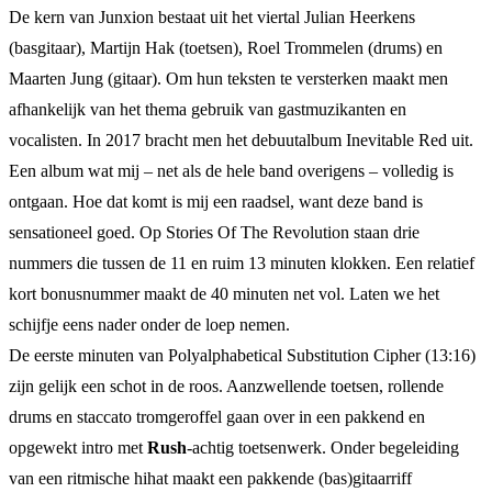
De kern van Junxion bestaat uit het viertal Julian Heerkens
(basgitaar), Martijn Hak (toetsen), Roel Trommelen (drums) en
Maarten Jung (gitaar). Om hun teksten te versterken maakt men
afhankelijk van het thema gebruik van gastmuzikanten en
vocalisten. In 2017 bracht men het debuutalbum Inevitable Red uit.
Een album wat mij – net als de hele band overigens – volledig is
ontgaan. Hoe dat komt is mij een raadsel, want deze band is
sensationeel goed. Op Stories Of The Revolution staan drie
nummers die tussen de 11 en ruim 13 minuten klokken. Een relatief
kort bonusnummer maakt de 40 minuten net vol. Laten we het
schijfje eens nader onder de loep nemen.
De eerste minuten van Polyalphabetical Substitution Cipher (13:16)
zijn gelijk een schot in de roos. Aanzwellende toetsen, rollende
drums en staccato tromgeroffel gaan over in een pakkend en
opgewekt intro met
Rush
-achtig toetsenwerk. Onder begeleiding
van een ritmische hihat maakt een pakkende (bas)gitaarriff