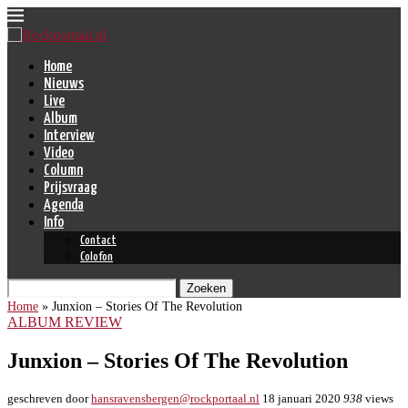
Home
Nieuws
Live
Album
Interview
Video
Column
Prijsvraag
Agenda
Info
Contact
Colofon
Zoeken
Home
»
Junxion – Stories Of The Revolution
ALBUM REVIEW
Junxion – Stories Of The Revolution
geschreven door
hansravensbergen@rockportaal.nl
18 januari 2020
938
views