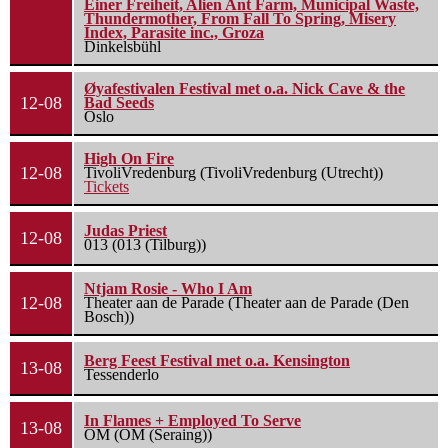
Einer Freiheit, Alien Ant Farm, Municipal Waste,
Thundermother, From Fall To Spring, Misery
Index, Parasite inc., Groza
Dinkelsbühl
Øyafestivalen Festival met o.a. Nick Cave & the
12-08
Bad Seeds
Oslo
High On Fire
12-08
TivoliVredenburg (TivoliVredenburg (Utrecht))
Tickets
Judas Priest
12-08
013 (013 (Tilburg))
Ntjam Rosie - Who I Am
12-08
Theater aan de Parade (Theater aan de Parade (Den
Bosch))
Berg Feest Festival met o.a. Kensington
13-08
Tessenderlo
In Flames + Employed To Serve
13-08
OM (OM (Seraing))