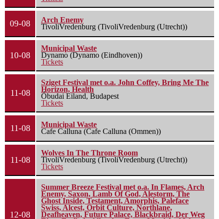
Arch Enemy
09-08
TivoliVredenburg (TivoliVredenburg (Utrecht))
Municipal Waste
10-08
Dynamo (Dynamo (Eindhoven))
Tickets
Sziget Festival met o.a. John Coffey, Bring Me The
Horizon, Health
11-08
Óbudai Eiland, Budapest
Tickets
Municipal Waste
11-08
Cafe Calluna (Cafe Calluna (Ommen))
Wolves In The Throne Room
11-08
TivoliVredenburg (TivoliVredenburg (Utrecht))
Tickets
Summer Breeze Festival met o.a. In Flames, Arch
Enemy, Saxon, Lamb Of God, Alestorm, The
Ghost Inside, Testament, Amorphis, Paleface
Swiss, Alcest, Orbit Culture, Northlane,
12-08
Deafheaven, Future Palace, Blackbraid, Der Weg