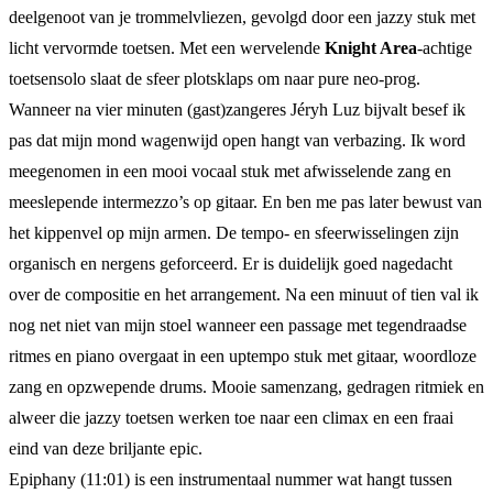
deelgenoot van je trommelvliezen, gevolgd door een jazzy stuk met
licht vervormde toetsen. Met een wervelende
Knight Area
-achtige
toetsensolo slaat de sfeer plotsklaps om naar pure neo-prog.
Wanneer na vier minuten (gast)zangeres Jéryh Luz bijvalt besef ik
pas dat mijn mond wagenwijd open hangt van verbazing. Ik word
meegenomen in een mooi vocaal stuk met afwisselende zang en
meeslepende intermezzo’s op gitaar. En ben me pas later bewust van
het kippenvel op mijn armen. De tempo- en sfeerwisselingen zijn
organisch en nergens geforceerd. Er is duidelijk goed nagedacht
over de compositie en het arrangement. Na een minuut of tien val ik
nog net niet van mijn stoel wanneer een passage met tegendraadse
ritmes en piano overgaat in een uptempo stuk met gitaar, woordloze
zang en opzwepende drums. Mooie samenzang, gedragen ritmiek en
alweer die jazzy toetsen werken toe naar een climax en een fraai
eind van deze briljante epic.
Epiphany (11:01) is een instrumentaal nummer wat hangt tussen