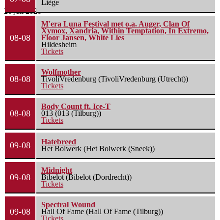
Liège
20 juli 2026
M'era Luna Festival met o.a. Auger, Clan Of
Xymox, Xandria, Within Temptation, In Extremo,
08-08
Floor Jansen, White Lies
Hildesheim
Tickets
Wolfmother
08-08
TivoliVredenburg (TivoliVredenburg (Utrecht))
Tickets
Body Count ft. Ice-T
08-08
013 (013 (Tilburg))
Tickets
Hatebreed
09-08
Het Bolwerk (Het Bolwerk (Sneek))
Midnight
09-08
Bibelot (Bibelot (Dordrecht))
Tickets
Spectral Wound
09-08
Hall Of Fame (Hall Of Fame (Tilburg))
Tickets