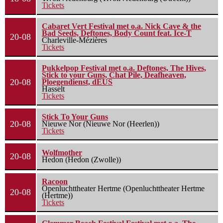
Tickets
Cabaret Vert Festival met o.a. Nick Cave & the
Bad Seeds, Deftones, Body Count feat. Ice-T
20-08
Charleville-Mézières
Tickets
Pukkelpop Festival met o.a. Deftones, The Hives,
Stick to your Guns, Chat Pile, Deafheaven,
20-08
Ploegendienst, dEUS
Hasselt
Tickets
Stick To Your Guns
20-08
Nieuwe Nor (Nieuwe Nor (Heerlen))
Tickets
Wolfmother
20-08
Hedon (Hedon (Zwolle))
Racoon
Openluchttheater Hertme (Openluchttheater Hertme
20-08
(Hertme))
Tickets