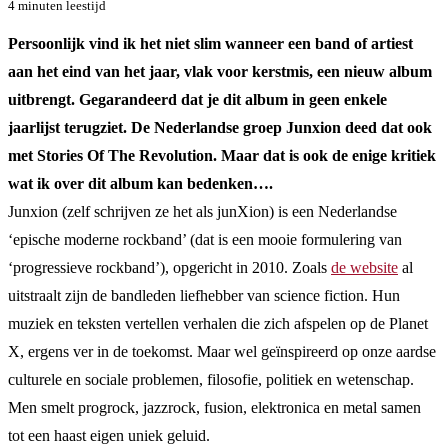
4 minuten leestijd
Persoonlijk vind ik het niet slim wanneer een band of artiest
aan het eind van het jaar, vlak voor kerstmis, een nieuw album
uitbrengt. Gegarandeerd dat je dit album in geen enkele
jaarlijst terugziet. De Nederlandse groep Junxion deed dat ook
met Stories Of The Revolution. Maar dat is ook de enige kritiek
wat ik over dit album kan bedenken….
Junxion (zelf schrijven ze het als junXion) is een Nederlandse
‘epische moderne rockband’ (dat is een mooie formulering van
‘progressieve rockband’), opgericht in 2010. Zoals
de website
al
uitstraalt zijn de bandleden liefhebber van science fiction. Hun
muziek en teksten vertellen verhalen die zich afspelen op de Planet
X, ergens ver in de toekomst. Maar wel geïnspireerd op onze aardse
culturele en sociale problemen, filosofie, politiek en wetenschap.
Men smelt progrock, jazzrock, fusion, elektronica en metal samen
tot een haast eigen uniek geluid.