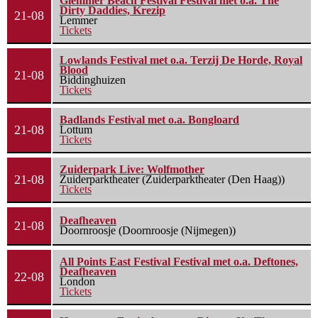
Glemmer Beach Festival Festival met o.a. The
Dirty Daddies, Krezip
21-08
Lemmer
Tickets
Lowlands Festival met o.a. Terzij De Horde, Royal
Blood
21-08
Biddinghuizen
Tickets
Badlands Festival met o.a. Bongloard
21-08
Lottum
Tickets
Zuiderpark Live: Wolfmother
21-08
Zuiderparktheater (Zuiderparktheater (Den Haag))
Tickets
Deafheaven
21-08
Doornroosje (Doornroosje (Nijmegen))
All Points East Festival Festival met o.a. Deftones,
Deafheaven
22-08
London
Tickets