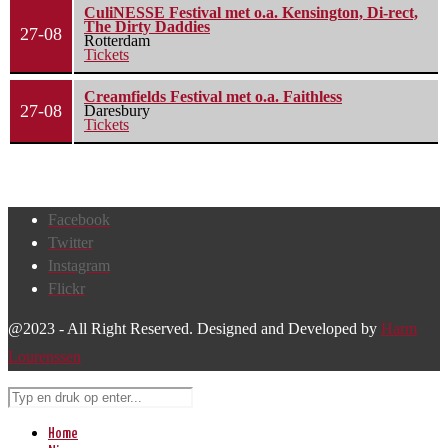
CuliNESSE Festival met o.a. Kensington, Di-rect,
The Dirty Daddies
27-08
Rotterdam
Tickets
Creamfields Festival met o.a. Faithless
27-08
Daresbury
Tickets
Facebook
Twitter
Instagram
Flickr
@2023 - All Right Reserved. Designed and Developed by
Harm
Lourenssen
Home