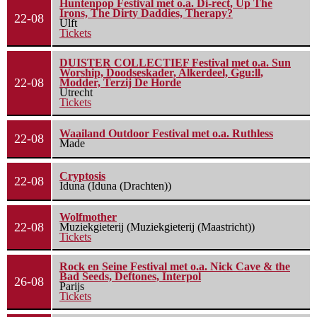
Huntenpop Festival met o.a. Di-rect, Up The
Irons, The Dirty Daddies, Therapy?
22-08
Ulft
Tickets
DUISTER COLLECTIEF Festival met o.a. Sun
Worship, Doodseskader, Alkerdeel, Ggu:ll,
22-08
Modder, Terzij De Horde
Utrecht
Tickets
Waailand Outdoor Festival met o.a. Ruthless
22-08
Made
Cryptosis
22-08
Iduna (Iduna (Drachten))
Wolfmother
22-08
Muziekgieterij (Muziekgieterij (Maastricht))
Tickets
Rock en Seine Festival met o.a. Nick Cave & the
Bad Seeds, Deftones, Interpol
26-08
Parijs
Tickets