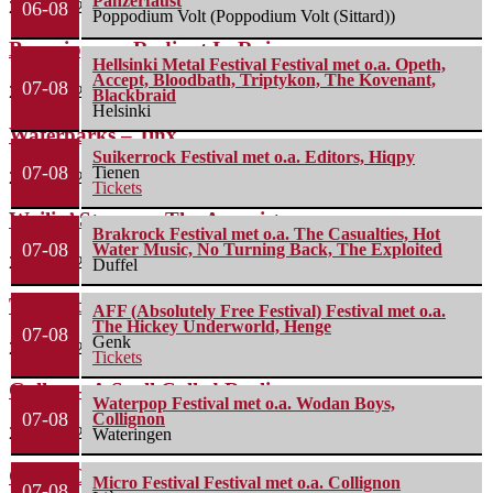
Panzerfaust
29 juli 2026
06-08
Poppodium Volt (Poppodium Volt (Sittard))
Boneripper – Radiant In Ruin
Hellsinki Metal Festival Festival met o.a. Opeth,
Accept, Bloodbath, Triptykon, The Kovenant,
07-08
27 juli 2026
Blackbraid
Helsinki
Waterparks – Jinx
Suikerrock Festival met o.a. Editors, Hiqpy
07-08
Tienen
26 juli 2026
Tickets
Wailin’ Storms – The Arsonist
Brakrock Festival met o.a. The Casualties, Hot
07-08
Water Music, No Turning Back, The Exploited
26 juli 2026
Duffel
The Fifth Alliance – Stenahoria
AFF (Absolutely Free Festival) Festival met o.a.
The Hickey Underworld, Henge
07-08
Genk
22 juli 2026
Tickets
Gallon – A Spell Called Reality
Waterpop Festival met o.a. Wodan Boys,
07-08
Collignon
22 juli 2026
Wateringen
Green Carnation – A Dark Poem II: Sanguis
Micro Festival Festival met o.a. Collignon
07-08