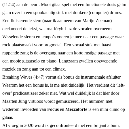
(11:54) aan de beurt. Mooi gitaarspel met een functionele dosis galm
gaan over in een spookachtig stuk met donkere (computer) drums.
Een fluisterende stem (naar ik aanneem van Marijn Zeeman)
declameert de tekst, waarna Jéryh Luz de vocalen overneemt.
Wisselende sferen en tempo’s voeren je mee naar een passage waar
rock plaatsmaakt voor progmetal. Een vocaal stuk met haast
rappende zang is de overgang naar een korte rustige passage met
een mooie gitaarsolo en piano. Langzaam zwellen opzwepende
muziek en zang aan tot een climax.
Breaking Waves (4:47) vormt als bonus de instrumentale afsluiter.
Waarom het een bonus is, is me niet duidelijk. Het verdient dit ‘left-
over’ predicaat zeer zeker niet. Wat wel duidelijk is dat hier door
Maarten Jung virtuoos wordt gemusiceerd. Het nummer, met
wederom invloeden van
Focus
en
Mezzoforte
is een mini-clinic op
gitaar.
Al vroeg in 2020 word ik geconfronteerd met een briljant album,