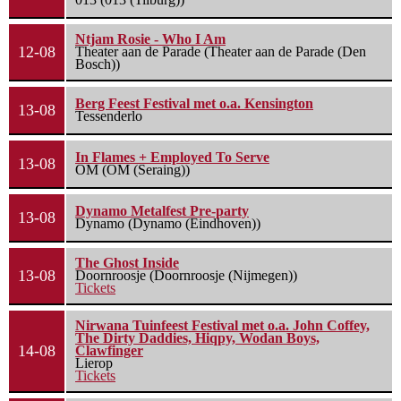
Ntjam Rosie - Who I Am
12-08
Theater aan de Parade (Theater aan de Parade (Den
Bosch))
Berg Feest Festival met o.a. Kensington
13-08
Tessenderlo
In Flames + Employed To Serve
13-08
OM (OM (Seraing))
Dynamo Metalfest Pre-party
13-08
Dynamo (Dynamo (Eindhoven))
The Ghost Inside
13-08
Doornroosje (Doornroosje (Nijmegen))
Tickets
Nirwana Tuinfeest Festival met o.a. John Coffey,
The Dirty Daddies, Hiqpy, Wodan Boys,
14-08
Clawfinger
Lierop
Tickets