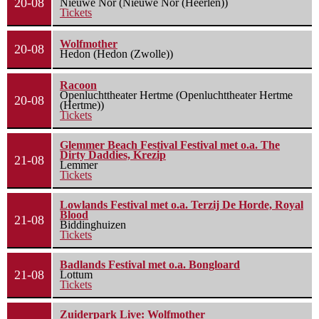
20-08
Nieuwe Nor (Nieuwe Nor (Heerlen))
Tickets
Wolfmother
20-08
Hedon (Hedon (Zwolle))
Racoon
Openluchttheater Hertme (Openluchttheater Hertme
20-08
(Hertme))
Tickets
Glemmer Beach Festival Festival met o.a. The
Dirty Daddies, Krezip
21-08
Lemmer
Tickets
Lowlands Festival met o.a. Terzij De Horde, Royal
Blood
21-08
Biddinghuizen
Tickets
Badlands Festival met o.a. Bongloard
21-08
Lottum
Tickets
Zuiderpark Live: Wolfmother