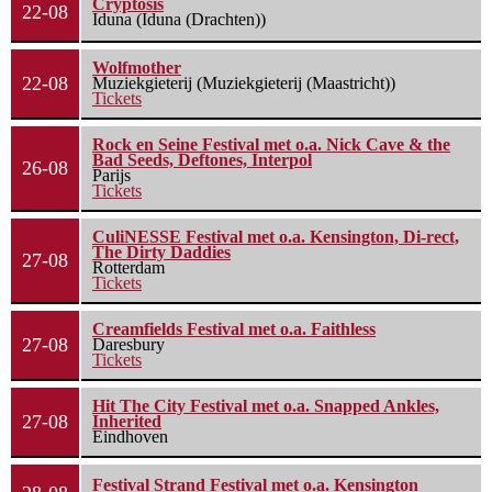
Cryptosis
22-08
Iduna (Iduna (Drachten))
Wolfmother
22-08
Muziekgieterij (Muziekgieterij (Maastricht))
Tickets
Rock en Seine Festival met o.a. Nick Cave & the
Bad Seeds, Deftones, Interpol
26-08
Parijs
Tickets
CuliNESSE Festival met o.a. Kensington, Di-rect,
The Dirty Daddies
27-08
Rotterdam
Tickets
Creamfields Festival met o.a. Faithless
27-08
Daresbury
Tickets
Hit The City Festival met o.a. Snapped Ankles,
27-08
Inherited
Eindhoven
Festival Strand Festival met o.a. Kensington