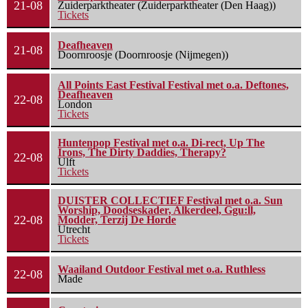
21-08
Zuiderparktheater (Zuiderparktheater (Den Haag))
Tickets
Deafheaven
21-08
Doornroosje (Doornroosje (Nijmegen))
All Points East Festival Festival met o.a. Deftones,
Deafheaven
22-08
London
Tickets
Huntenpop Festival met o.a. Di-rect, Up The
Irons, The Dirty Daddies, Therapy?
22-08
Ulft
Tickets
DUISTER COLLECTIEF Festival met o.a. Sun
Worship, Doodseskader, Alkerdeel, Ggu:ll,
22-08
Modder, Terzij De Horde
Utrecht
Tickets
Waailand Outdoor Festival met o.a. Ruthless
22-08
Made