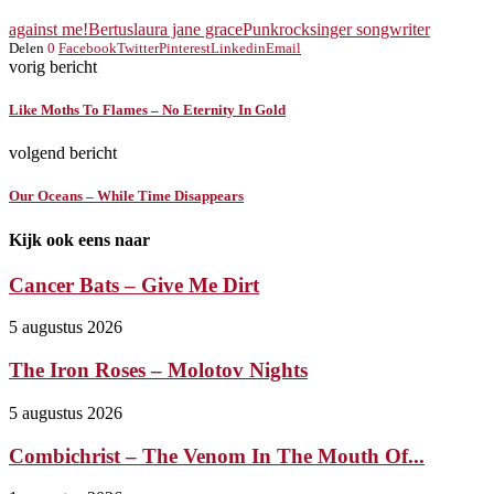
against me!
Bertus
laura jane grace
Punkrock
singer songwriter
Delen
0
Facebook
Twitter
Pinterest
Linkedin
Email
vorig bericht
Like Moths To Flames – No Eternity In Gold
volgend bericht
Our Oceans – While Time Disappears
Kijk ook eens naar
Cancer Bats – Give Me Dirt
5 augustus 2026
The Iron Roses – Molotov Nights
5 augustus 2026
Combichrist – The Venom In The Mouth Of...