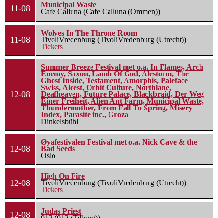
Municipal Waste
11-08
Cafe Calluna (Cafe Calluna (Ommen))
Wolves In The Throne Room
11-08
TivoliVredenburg (TivoliVredenburg (Utrecht))
Tickets
Summer Breeze Festival met o.a. In Flames, Arch
Enemy, Saxon, Lamb Of God, Alestorm, The
Ghost Inside, Testament, Amorphis, Paleface
Swiss, Alcest, Orbit Culture, Northlane,
12-08
Deafheaven, Future Palace, Blackbraid, Der Weg
Einer Freiheit, Alien Ant Farm, Municipal Waste,
Thundermother, From Fall To Spring, Misery
Index, Parasite inc., Groza
Dinkelsbühl
Øyafestivalen Festival met o.a. Nick Cave & the
12-08
Bad Seeds
Oslo
High On Fire
12-08
TivoliVredenburg (TivoliVredenburg (Utrecht))
Tickets
Judas Priest
12-08
013 (013 (Tilburg))