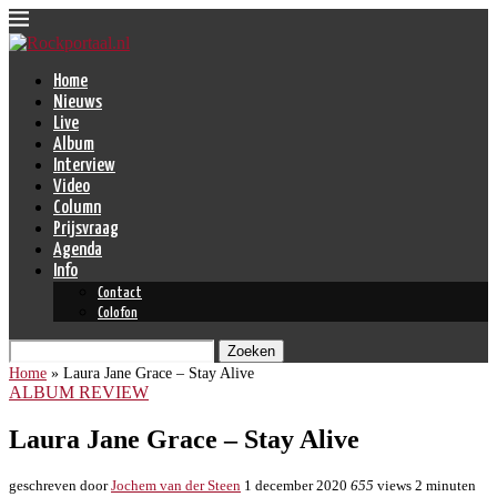
Home
Nieuws
Live
Album
Interview
Video
Column
Prijsvraag
Agenda
Info
Contact
Colofon
Zoeken
Home
»
Laura Jane Grace – Stay Alive
ALBUM REVIEW
Laura Jane Grace – Stay Alive
geschreven door
Jochem van der Steen
1 december 2020
655
views
2 minuten