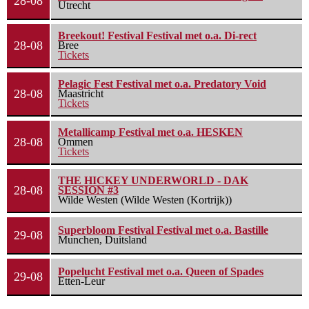
28-08
Utrecht
Breekout! Festival Festival met o.a. Di-rect
28-08
Bree
Tickets
Pelagic Fest Festival met o.a. Predatory Void
28-08
Maastricht
Tickets
Metallicamp Festival met o.a. HESKEN
28-08
Ommen
Tickets
THE HICKEY UNDERWORLD - DAK
28-08
SESSION #3
Wilde Westen (Wilde Westen (Kortrijk))
Superbloom Festival Festival met o.a. Bastille
29-08
Munchen, Duitsland
Popelucht Festival met o.a. Queen of Spades
29-08
Etten-Leur