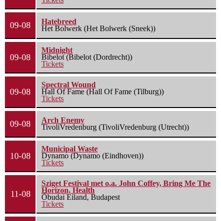
Hatebreed
09-08
Het Bolwerk (Het Bolwerk (Sneek))
Midnight
09-08
Bibelot (Bibelot (Dordrecht))
Tickets
Spectral Wound
09-08
Hall Of Fame (Hall Of Fame (Tilburg))
Tickets
Arch Enemy
09-08
TivoliVredenburg (TivoliVredenburg (Utrecht))
Municipal Waste
10-08
Dynamo (Dynamo (Eindhoven))
Tickets
Sziget Festival met o.a. John Coffey, Bring Me The
Horizon, Health
11-08
Óbudai Eiland, Budapest
Tickets