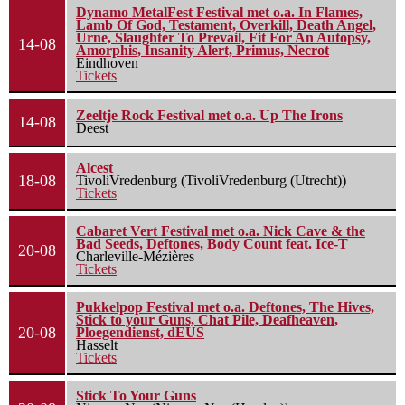
Dynamo MetalFest Festival met o.a. In Flames,
Lamb Of God, Testament, Overkill, Death Angel,
Urne, Slaughter To Prevail, Fit For An Autopsy,
14-08
Amorphis, Insanity Alert, Primus, Necrot
Eindhoven
Tickets
Zeeltje Rock Festival met o.a. Up The Irons
14-08
Deest
Alcest
18-08
TivoliVredenburg (TivoliVredenburg (Utrecht))
Tickets
Cabaret Vert Festival met o.a. Nick Cave & the
Bad Seeds, Deftones, Body Count feat. Ice-T
20-08
Charleville-Mézières
Tickets
Pukkelpop Festival met o.a. Deftones, The Hives,
Stick to your Guns, Chat Pile, Deafheaven,
20-08
Ploegendienst, dEUS
Hasselt
Tickets
Stick To Your Guns