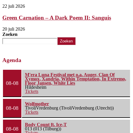
22 juli 2026
Green Carnation – A Dark Poem II: Sanguis
20 juli 2026
Zoeken
Zoeken
Agenda
M'era Luna Festival met o.a. Auger, Clan Of
Xymox, Xandria, Within Temptation, In Extremo,
08-08
Floor Jansen, White Lies
Hildesheim
Tickets
Wolfmother
08-08
TivoliVredenburg (TivoliVredenburg (Utrecht))
Tickets
Body Count ft. Ice-T
08-08
013 (013 (Tilburg))
Tickets