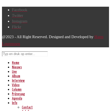
Facebook
Twitter
Instagram
Flickr
@2023 - All Right Reserved. Designed and Developed by
Harm
Lourenssen
Home
Nieuws
Live
Album
Interview
Video
Column
Prijsvraag
Agenda
Info
Contact