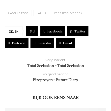
L'ABEILLE RÔDE
LAZULI
PROGRESSIEVE ROCK
Facebook
Twitter
0
DELEN
Pinterest
Linkedin
Email
vorig bericht
Total Seclusion – Total Seclusion
volgend bericht
Fireproven – Future Diary
KIJK OOK EENS NAAR