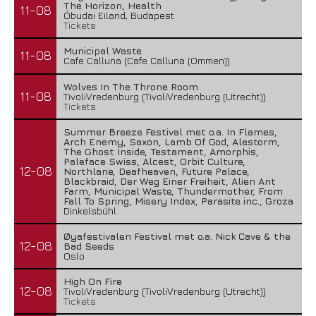
The Horizon, Health
11-08
Óbudai Eiland, Budapest
Tickets
Municipal Waste
11-08
Cafe Calluna (Cafe Calluna (Ommen))
Wolves In The Throne Room
11-08
TivoliVredenburg (TivoliVredenburg (Utrecht))
Tickets
Summer Breeze Festival met o.a. In Flames,
Arch Enemy, Saxon, Lamb Of God, Alestorm,
The Ghost Inside, Testament, Amorphis,
Paleface Swiss, Alcest, Orbit Culture,
12-08
Northlane, Deafheaven, Future Palace,
Blackbraid, Der Weg Einer Freiheit, Alien Ant
Farm, Municipal Waste, Thundermother, From
Fall To Spring, Misery Index, Parasite inc., Groza
Dinkelsbühl
Øyafestivalen Festival met o.a. Nick Cave & the
12-08
Bad Seeds
Oslo
High On Fire
12-08
TivoliVredenburg (TivoliVredenburg (Utrecht))
Tickets