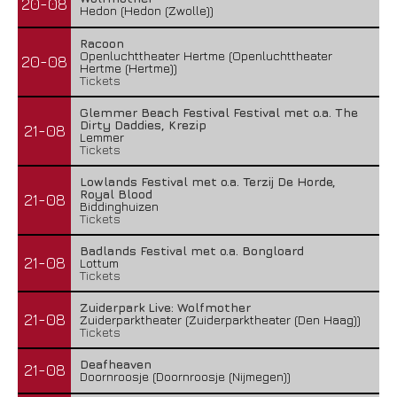
20-08
Hedon (Hedon (Zwolle))
Racoon
Openluchttheater Hertme (Openluchttheater
20-08
Hertme (Hertme))
Tickets
Glemmer Beach Festival Festival met o.a. The
Dirty Daddies, Krezip
21-08
Lemmer
Tickets
Lowlands Festival met o.a. Terzij De Horde,
Royal Blood
21-08
Biddinghuizen
Tickets
Badlands Festival met o.a. Bongloard
21-08
Lottum
Tickets
Zuiderpark Live: Wolfmother
21-08
Zuiderparktheater (Zuiderparktheater (Den Haag))
Tickets
Deafheaven
21-08
Doornroosje (Doornroosje (Nijmegen))