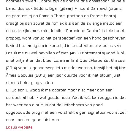
doorheen zwiert. Daarbij zijn de andere drie onmisbaar. De hele
band, dus ook Gédéric Byar (gitaar), Vincent Barnavol (drums
en percussie) en Romain Thorel (toetsen en Franse hoorn)
draagt bij aan zowel de ritmiek als aan de zwierige melodieën
en de talrijke muzikale details. “Chronique Canine” is tekstueel
grappig, want vanuit het perspectief van een hond geschreven.
Ik vind het lastig om in korte tijd in te schatten of albums van
Lazuli me nu wel bevallen of niet. [4603 Battements] vond ik al
snel briljant en dat bleef zo, maar Tant Que L’Herbe Est Grasse
(2014) vond ik gaandeweg iets minder worden, terwijl het bij Nos
Âmes Saoules (2016) een jaar duurde voor ik het album juist
steeds beter ging vinden.
Bij Saison 8 waag ik me daarom maar niet meer aan een
oordeel, al heb ik wel goede hoop. Wat ik wèl kan zeggen is dat
het weer een album is dat de liefhebbers van goed
opgebouwde prog met een volstrekt eigen signatuur vooral zelf
eens moeten gaan luisteren.
Lazuli website