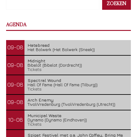
ZOEKEN
AGENDA
Hatebreed
09-08
Het Bolwerk (Het Bolwerk (Sneek))
Midnight
09-08
Bibelot (Bibelot (Dordrecht))
Tickets
Spectral Wound
09-08
Hall Of Fame (Hall Of Fame (Tilburg))
Tickets
Arch Enemy
09-08
TivoliVredenburg (TivoliVredenburg (Utrecht))
Municipal Waste
10-08
Dynamo (Dynamo (Eindhoven))
Tickets
Sziget Festival met o.a. John Coffey, Bring Me