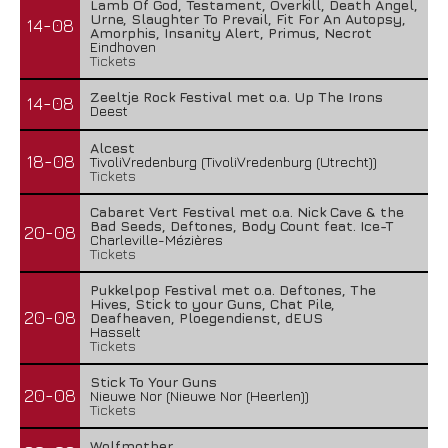
Lamb Of God, Testament, Overkill, Death Angel,
Urne, Slaughter To Prevail, Fit For An Autopsy,
14-08
Amorphis, Insanity Alert, Primus, Necrot
Eindhoven
Tickets
Zeeltje Rock Festival met o.a. Up The Irons
14-08
Deest
Alcest
18-08
TivoliVredenburg (TivoliVredenburg (Utrecht))
Tickets
Cabaret Vert Festival met o.a. Nick Cave & the
Bad Seeds, Deftones, Body Count feat. Ice-T
20-08
Charleville-Mézières
Tickets
Pukkelpop Festival met o.a. Deftones, The
Hives, Stick to your Guns, Chat Pile,
20-08
Deafheaven, Ploegendienst, dEUS
Hasselt
Tickets
Stick To Your Guns
20-08
Nieuwe Nor (Nieuwe Nor (Heerlen))
Tickets
Wolfmother