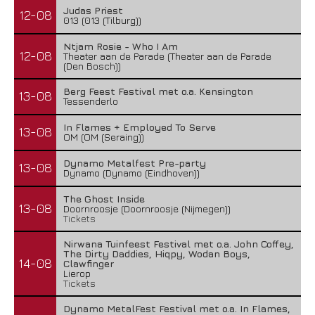
Judas Priest
12-08
013 (013 (Tilburg))
Ntjam Rosie - Who I Am
12-08
Theater aan de Parade (Theater aan de Parade
(Den Bosch))
Berg Feest Festival met o.a. Kensington
13-08
Tessenderlo
In Flames + Employed To Serve
13-08
OM (OM (Seraing))
Dynamo Metalfest Pre-party
13-08
Dynamo (Dynamo (Eindhoven))
The Ghost Inside
13-08
Doornroosje (Doornroosje (Nijmegen))
Tickets
Nirwana Tuinfeest Festival met o.a. John Coffey,
The Dirty Daddies, Hiqpy, Wodan Boys,
14-08
Clawfinger
Lierop
Tickets
Dynamo MetalFest Festival met o.a. In Flames,