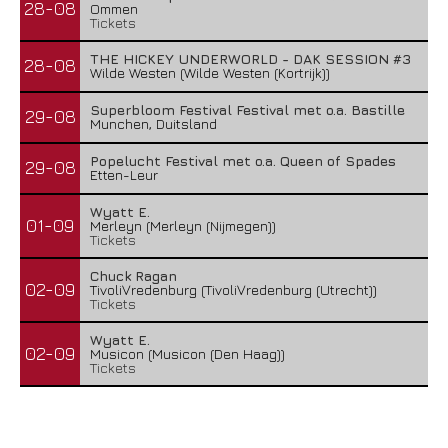
28-08
Ommen
Tickets
THE HICKEY UNDERWORLD - DAK SESSION #3
28-08
Wilde Westen (Wilde Westen (Kortrijk))
Superbloom Festival Festival met o.a. Bastille
29-08
Munchen, Duitsland
Popelucht Festival met o.a. Queen of Spades
29-08
Etten-Leur
Wyatt E.
01-09
Merleyn (Merleyn (Nijmegen))
Tickets
Chuck Ragan
02-09
TivoliVredenburg (TivoliVredenburg (Utrecht))
Tickets
Wyatt E.
02-09
Musicon (Musicon (Den Haag))
Tickets