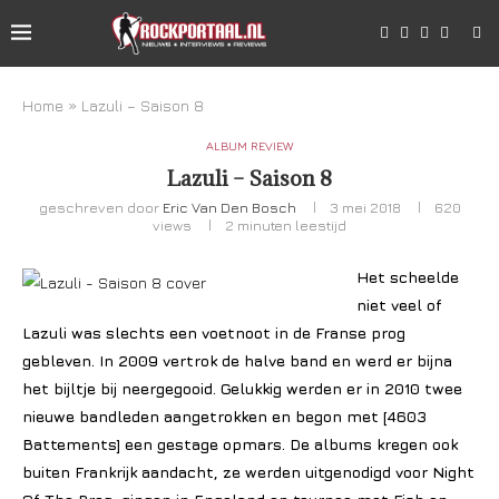
Home
»
Lazuli – Saison 8
ALBUM REVIEW
Lazuli – Saison 8
geschreven door
Eric Van Den Bosch
3 mei 2018
620
views
2 minuten leestijd
Het scheelde
niet veel of
Lazuli was slechts een voetnoot in de Franse prog
gebleven. In 2009 vertrok de halve band en werd er bijna
het bijltje bij neergegooid. Gelukkig werden er in 2010 twee
nieuwe bandleden aangetrokken en begon met [4603
Battements] een gestage opmars. De albums kregen ook
buiten Frankrijk aandacht, ze werden uitgenodigd voor Night