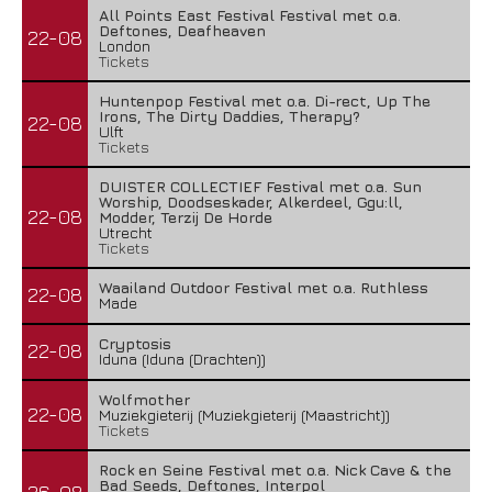
All Points East Festival Festival met o.a.
Deftones, Deafheaven
22-08
London
Tickets
Huntenpop Festival met o.a. Di-rect, Up The
Irons, The Dirty Daddies, Therapy?
22-08
Ulft
Tickets
DUISTER COLLECTIEF Festival met o.a. Sun
Worship, Doodseskader, Alkerdeel, Ggu:ll,
22-08
Modder, Terzij De Horde
Utrecht
Tickets
Waailand Outdoor Festival met o.a. Ruthless
22-08
Made
Cryptosis
22-08
Iduna (Iduna (Drachten))
Wolfmother
22-08
Muziekgieterij (Muziekgieterij (Maastricht))
Tickets
Rock en Seine Festival met o.a. Nick Cave & the
Bad Seeds, Deftones, Interpol