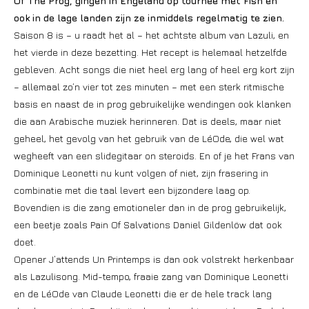
Of The Prog, gingen in Engeland op tournee met Fish en
ook in de lage landen zijn ze inmiddels regelmatig te zien.
Saison 8 is – u raadt het al – het achtste album van Lazuli, en
het vierde in deze bezetting. Het recept is helemaal hetzelfde
gebleven. Acht songs die niet heel erg lang of heel erg kort zijn
– allemaal zo’n vier tot zes minuten – met een sterk ritmische
basis en naast de in prog gebruikelijke wendingen ook klanken
die aan Arabische muziek herinneren. Dat is deels, maar niet
geheel, het gevolg van het gebruik van de LéOde, die wel wat
wegheeft van een slidegitaar on steroids. En of je het Frans van
Dominique Leonetti nu kunt volgen of niet, zijn frasering in
combinatie met die taal levert een bijzondere laag op.
Bovendien is die zang emotioneler dan in de prog gebruikelijk,
een beetje zoals Pain Of Salvations Daniel Gildenlöw dat ook
doet.
Opener J’attends Un Printemps is dan ook volstrekt herkenbaar
als Lazulisong. Mid-tempo, fraaie zang van Dominique Leonetti
en de LéOde van Claude Leonetti die er de hele track lang