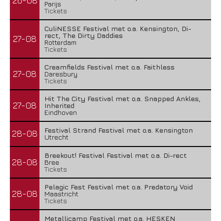
26-08
Parijs
Tickets
CuliNESSE Festival met o.a. Kensington, Di-
rect, The Dirty Daddies
27-08
Rotterdam
Tickets
Creamfields Festival met o.a. Faithless
27-08
Daresbury
Tickets
Hit The City Festival met o.a. Snapped Ankles,
27-08
Inherited
Eindhoven
Festival Strand Festival met o.a. Kensington
28-08
Utrecht
Breekout! Festival Festival met o.a. Di-rect
28-08
Bree
Tickets
Pelagic Fest Festival met o.a. Predatory Void
28-08
Maastricht
Tickets
Metallicamp Festival met o.a. HESKEN