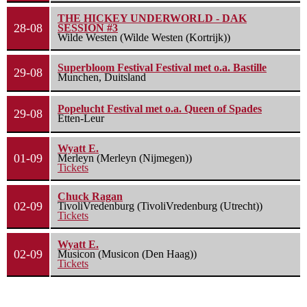
THE HICKEY UNDERWORLD - DAK
28-08
SESSION #3
Wilde Westen (Wilde Westen (Kortrijk))
Superbloom Festival Festival met o.a. Bastille
29-08
Munchen, Duitsland
Popelucht Festival met o.a. Queen of Spades
29-08
Etten-Leur
Wyatt E.
01-09
Merleyn (Merleyn (Nijmegen))
Tickets
Chuck Ragan
02-09
TivoliVredenburg (TivoliVredenburg (Utrecht))
Tickets
Wyatt E.
02-09
Musicon (Musicon (Den Haag))
Tickets