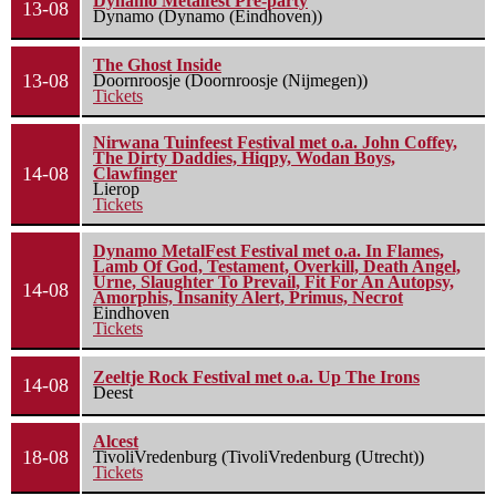
Dynamo Metalfest Pre-party
13-08
Dynamo (Dynamo (Eindhoven))
The Ghost Inside
13-08
Doornroosje (Doornroosje (Nijmegen))
Tickets
Nirwana Tuinfeest Festival met o.a. John Coffey,
The Dirty Daddies, Hiqpy, Wodan Boys,
14-08
Clawfinger
Lierop
Tickets
Dynamo MetalFest Festival met o.a. In Flames,
Lamb Of God, Testament, Overkill, Death Angel,
Urne, Slaughter To Prevail, Fit For An Autopsy,
14-08
Amorphis, Insanity Alert, Primus, Necrot
Eindhoven
Tickets
Zeeltje Rock Festival met o.a. Up The Irons
14-08
Deest
Alcest
18-08
TivoliVredenburg (TivoliVredenburg (Utrecht))
Tickets