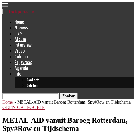
Home
Nieuws
Live
Album
Interview
Video
Column
Prijsvraag
Agenda
Info
Contact
Colofon
Zoeken
Home
»
METAL-AID vanuit Baroeg Rotterdam, Spy#Row en Tijdschema
GEEN CATEGORIE
METAL-AID vanuit Baroeg Rotterdam,
Spy#Row en Tijdschema