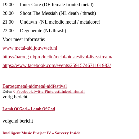
19.00 Inner Core (DE female fronted metal)
20.00 Shoot The Messiah (NL death / thrash)
21.00 Undawn (NL melodic metal / metalcore)
22.00 Degenerate (NL thrash)
Voor meer informatie:
www.metal-aid.jouwweb.nl
https://baroeg.nl/productie/metal-aid-festival-live-stream/
https://www.facebook.com/events/2591574671101983/
Baroeg
metal-aid
metal-aidfestival
Delen
0
Facebook
Twitter
Pinterest
Linkedin
Email
vorig bericht
Lamb Of God – Lamb Of God
volgend bericht
Intelligent Music Project IV – Sorcery Inside