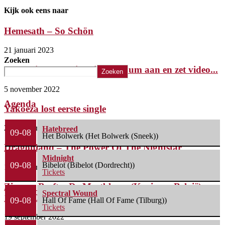
Kijk ook eens naar
Hemesath – So Schön
21 januari 2023
Zoeken
Insomnium kondigt nieuw album aan en zet video...
Zoeken
5 november 2022
Agenda
Yakoeza lost eerste single
24 oktober 2022
Hatebreed
09-08
Het Bolwerk (Het Bolwerk (Sneek))
Dragonland – The Power Of The Nightstar
Midnight
09-08
Bibelot (Bibelot (Dordrecht))
13 oktober 2022
Tickets
Zingem Beeft – De Mastbloem (Kruisem, België)
Spectral Wound
17/09/2022
09-08
Hall Of Fame (Hall Of Fame (Tilburg))
Tickets
19 september 2022