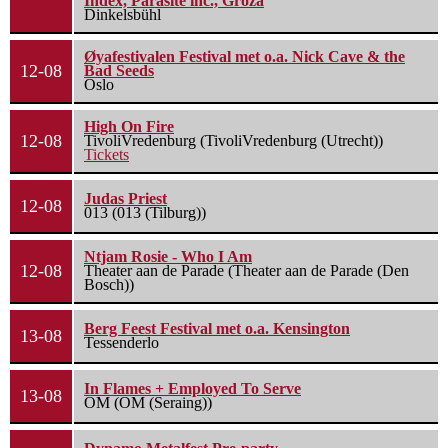
Index, Parasite inc., Groza
Dinkelsbühl
Øyafestivalen Festival met o.a. Nick Cave & the
12-08
Bad Seeds
Oslo
High On Fire
12-08
TivoliVredenburg (TivoliVredenburg (Utrecht))
Tickets
Judas Priest
12-08
013 (013 (Tilburg))
Ntjam Rosie - Who I Am
12-08
Theater aan de Parade (Theater aan de Parade (Den
Bosch))
Berg Feest Festival met o.a. Kensington
13-08
Tessenderlo
In Flames + Employed To Serve
13-08
OM (OM (Seraing))