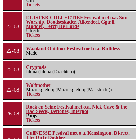
Ulft
Tickets
DUISTER COLLECTIEF Festival met o.a. Sun
Worship, Doodseskader, Alkerdeel, Ggu:ll,
22-08
Modder, Terzij De Horde
Utrecht
Tickets
Waailand Outdoor Festival met o.a. Ruthless
22-08
Made
Cryptosis
22-08
Iduna (Iduna (Drachten))
Wolfmother
22-08
Muziekgieterij (Muziekgieterij (Maastricht))
Tickets
Rock en Seine Festival met o.a. Nick Cave & the
Bad Seeds, Deftones, Interpol
26-08
Parijs
Tickets
CuliNESSE Festival met o.a. Kensington, Di-rect,
The Dirty Daddies