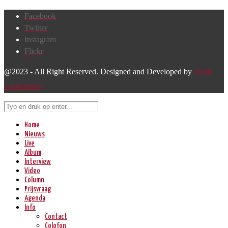
Facebook
Twitter
Instagram
Flickr
@2023 - All Right Reserved. Designed and Developed by
Harm
Lourenssen
Home
Nieuws
Live
Album
Interview
Video
Column
Prijsvraag
Agenda
Info
Contact
Colofon