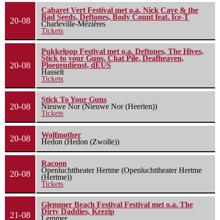
Cabaret Vert Festival met o.a. Nick Cave & the
Bad Seeds, Deftones, Body Count feat. Ice-T
20-08
Charleville-Mézières
Tickets
Pukkelpop Festival met o.a. Deftones, The Hives,
Stick to your Guns, Chat Pile, Deafheaven,
20-08
Ploegendienst, dEUS
Hasselt
Tickets
Stick To Your Guns
20-08
Nieuwe Nor (Nieuwe Nor (Heerlen))
Tickets
Wolfmother
20-08
Hedon (Hedon (Zwolle))
Racoon
Openluchttheater Hertme (Openluchttheater Hertme
20-08
(Hertme))
Tickets
Glemmer Beach Festival Festival met o.a. The
Dirty Daddies, Krezip
21-08
Lemmer