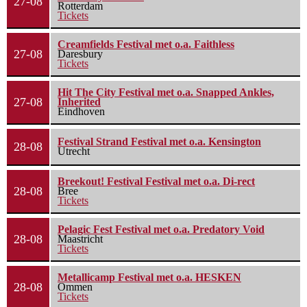
27-08
Rotterdam
Tickets
Creamfields Festival met o.a. Faithless
27-08
Daresbury
Tickets
Hit The City Festival met o.a. Snapped Ankles,
27-08
Inherited
Eindhoven
Festival Strand Festival met o.a. Kensington
28-08
Utrecht
Breekout! Festival Festival met o.a. Di-rect
28-08
Bree
Tickets
Pelagic Fest Festival met o.a. Predatory Void
28-08
Maastricht
Tickets
Metallicamp Festival met o.a. HESKEN
28-08
Ommen
Tickets