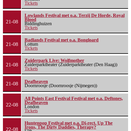
Tickets
Lowlands Festival met o.a. Terzij De Horde, Royal
Blood
21-08
Biddinghuizen
Tickets
Badlands Festival met o.a. Bongloard
21-08
Lottum
Tickets
Zuiderpark Live: Wolfmother
21-08
Zuiderparktheater (Zuiderparktheater (Den Haag))
Tickets
Deafheaven
21-08
Doornroosje (Doornroosje (Nijmegen))
All Points East Festival Festival met o.a. Deftones,
Deafheaven
22-08
London
Tickets
Huntenpop Festival met o.a. Di-rect, Up The
Irons, The Dirty Daddies, Therapy?
22-08