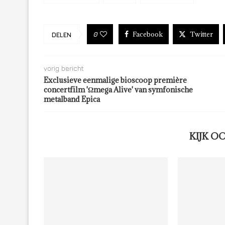
Facebook
Twitter
0
DELEN
vorig bericht
Exclusieve eenmalige bioscoop première
concertfilm 'Ωmega Alive' van symfonische
metalband Epica
KIJK O