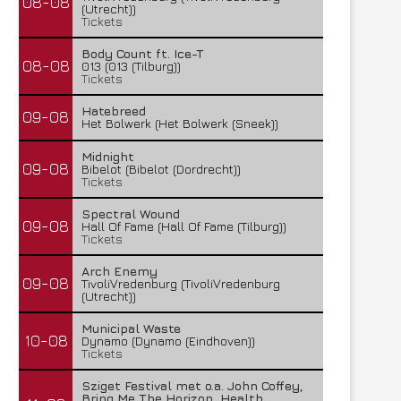
08-08
(Utrecht))
Tickets
Body Count ft. Ice-T
08-08
013 (013 (Tilburg))
Tickets
Hatebreed
09-08
Het Bolwerk (Het Bolwerk (Sneek))
Midnight
09-08
Bibelot (Bibelot (Dordrecht))
Tickets
Spectral Wound
09-08
Hall Of Fame (Hall Of Fame (Tilburg))
Tickets
Arch Enemy
09-08
TivoliVredenburg (TivoliVredenburg
(Utrecht))
Municipal Waste
10-08
Dynamo (Dynamo (Eindhoven))
Tickets
Sziget Festival met o.a. John Coffey,
Bring Me The Horizon, Health