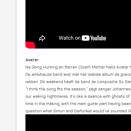
Avatar
Na Going Hunting en Barren Closth Mother hield Avatar 
De ambitieuze band wist met het laatste album de grenz
rekken. Dit weekend heeft de band de compositie So San
“I think the song fits the season,” zegt zanger Johanne
our waking nightmares. It’s like a seance with ghosts of
time in the making, with the main guitar part having bee
question what Simon and Garfunkel would’ve sounded like