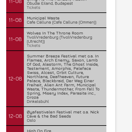
11-08
Óbudai Eiland, Budapest
Tickets
Municipal Waste
11-08
Cafe Calluna (Cafe Calluna (Ommen))
Wolves In The Throne Room
TivoliVredenburg (TivoliVredenburg
11-08
(Utrecht))
Tickets
Summer Breeze Festival met o.a. In
Flames, Arch Enemy, Saxon, Lamb
Of God, Alestorm, The Ghost Inside,
Testament, Amorphis, Paleface
Swiss, Alcest, Orbit Culture,
Northlane, Deafheaven, Future
12-08
Palace, Blackbraid, Der Weg Einer
Freiheit, Alien Ant Farm, Municipal
Waste, Thundermother, From Fall To
Spring, Misery Index, Parasite inc.,
Groza
Dinkelsbühl
Øyafestivalen Festival met o.a. Nick
12-08
Cave & the Bad Seeds
Oslo
High On Fire