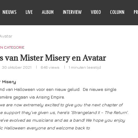
NIEUWS
LIVE
ALBUM
INTERVIEW
VIDEO
COLUMN
PR
Avatar
EN CATEGORIE
 van Mister Misery en Avatar
30 oktober 2021
646
views
1 minuten leestijd
r Misery
end van Halloween voor een nieuw geluid. De nieuwe single
emière gegaan via Arising Empire.
we are now extremely excited to give you the next chapter of
he support they’ve given us, here’s ‘Strangeland II – The Return’.
we’ve evolved as musicians and as a band! We hope you enjoy
tic Halloween everyone and welcome back to