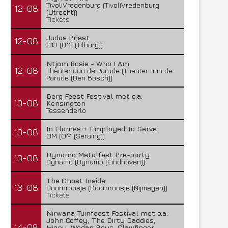
TivoliVredenburg (TivoliVredenburg
12-08
(Utrecht))
Tickets
Judas Priest
12-08
013 (013 (Tilburg))
Ntjam Rosie - Who I Am
12-08
Theater aan de Parade (Theater aan de
Parade (Den Bosch))
Berg Feest Festival met o.a.
13-08
Kensington
Tessenderlo
In Flames + Employed To Serve
13-08
OM (OM (Seraing))
Dynamo Metalfest Pre-party
13-08
Dynamo (Dynamo (Eindhoven))
The Ghost Inside
13-08
Doornroosje (Doornroosje (Nijmegen))
Tickets
Nirwana Tuinfeest Festival met o.a.
John Coffey, The Dirty Daddies,
14-08
Hiqpy, Wodan Boys, Clawfinger