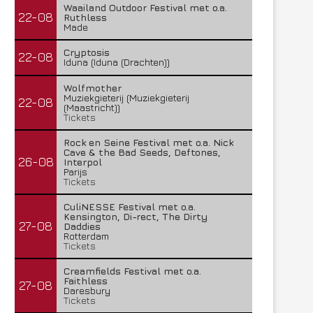
Waailand Outdoor Festival met o.a.
22-08
Ruthless
Made
Cryptosis
22-08
Iduna (Iduna (Drachten))
Wolfmother
Muziekgieterij (Muziekgieterij
22-08
(Maastricht))
Tickets
Rock en Seine Festival met o.a. Nick
Cave & the Bad Seeds, Deftones,
26-08
Interpol
Parijs
Tickets
CuliNESSE Festival met o.a.
Kensington, Di-rect, The Dirty
27-08
Daddies
Rotterdam
Tickets
Creamfields Festival met o.a.
Faithless
27-08
Daresbury
Tickets