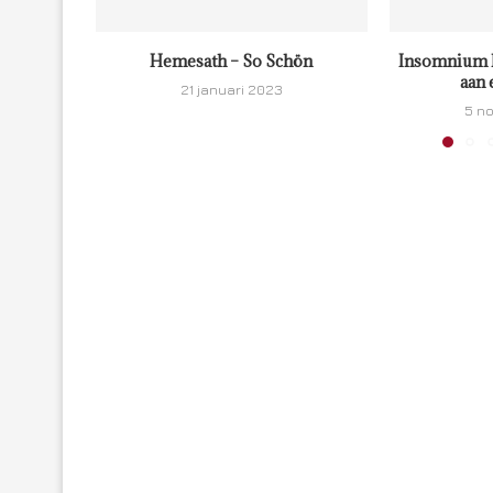
Hemesath – So Schön
Insomnium 
aan 
21 januari 2023
5 n