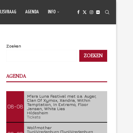
IJSVRAAG
AGENDA
INFO
Zoeken
ZOEKEN
AGENDA
M'era Luna Festival met o.a. Auger,
Clan Of Xymox, Xandria, Within
Temptation, In Extremo, Floor
08-08
Jansen, White Lies
Hildesheim
Tickets
Wolfmother
TivoliVredenburg (TivoliVredenburg