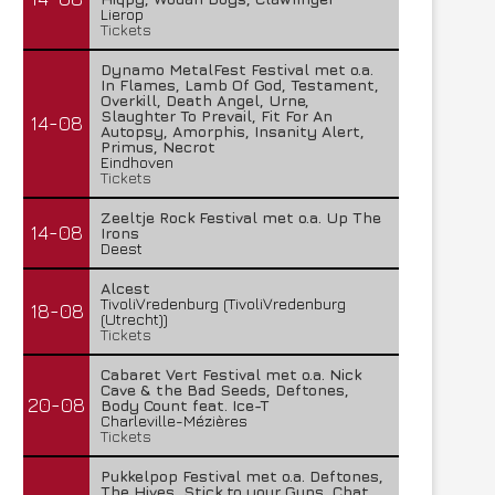
Lierop
Tickets
Dynamo MetalFest Festival met o.a.
In Flames, Lamb Of God, Testament,
Overkill, Death Angel, Urne,
Slaughter To Prevail, Fit For An
14-08
Autopsy, Amorphis, Insanity Alert,
Primus, Necrot
Eindhoven
Tickets
Zeeltje Rock Festival met o.a. Up The
14-08
Irons
Deest
Alcest
TivoliVredenburg (TivoliVredenburg
18-08
(Utrecht))
Tickets
Cabaret Vert Festival met o.a. Nick
Cave & the Bad Seeds, Deftones,
20-08
Body Count feat. Ice-T
Charleville-Mézières
Tickets
Pukkelpop Festival met o.a. Deftones,
The Hives, Stick to your Guns, Chat