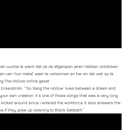
het vuurtje al warm dat ze de afgelopen jaren hebben ontstoken.
en van ‘hun metal’ weer te verkennen en her en der wat op te
g The Hollow online gezet.
s Eckerström. “‘So Sang the Hollow’ lives between a dream and
 your own creation. It’s one of those songs that was a very long
n kicked around since I entered the workforce. It also answers the
 if they grew up listening to Black Sabbath.”