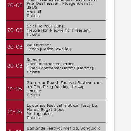
Pile, Deafheaven, Ploegendienst,
20-08
dEUS
Hasselt
Tickets
Dragonland – The Power Of The
Zingem Beeft – De Mast
Nightstar
(Kruisem, België) 17/09
Stick To Your Guns
20-08
13 oktober 2022
19 september 2022
Nieuwe Nor (Nieuwe Nor (Heerlen))
Tickets
Wolfmother
20-08
Hedon (Hedon (Zwolle))
Racoon
Openluchttheater Hertme
20-08
(Openluchttheater Hertme (Hertme))
Tickets
Glemmer Beach Festival Festival met
o.a. The Dirty Daddies, Krezip
21-08
Lemmer
Tickets
Lowlands Festival met o.a. Terzij De
Horde, Royal Blood
21-08
Biddinghuizen
Tickets
Badlands Festival met o.a. Bongloard