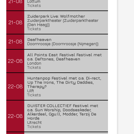
21-08
Lottum
Tickets
Zuiderpark Live: Wolfmother
Zuiderparktheater (Zuiderparktheater
21-08
(Den Haag))
Tickets
Deafheaven
21-08
Doornroosje (Doornroosje (Nijmegen))
All Points East Festival Festival met
o.a. Deftones, Deafheaven
22-08
London
Tickets
Huntenpop Festival met o.a. Di-rect,
Up The Irons, The Dirty Daddies,
22-08
Therapy?
Ulft
Tickets
DUISTER COLLECTIEF Festival met
o.a. Sun Worship, Doodseskader,
Alkerdeel, Ggu:ll, Modder, Terzij De
22-08
Horde
Utrecht
Tickets