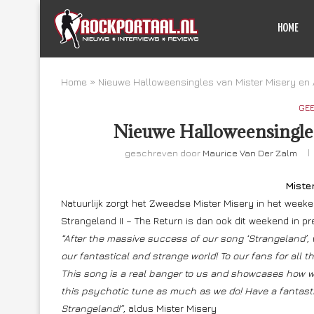
HOME
Home
»
Nieuwe Halloweensingles van Mister Misery en 
GE
Nieuwe Halloweensingles
geschreven door
Maurice Van Der Zalm
Miste
Natuurlijk zorgt het Zweedse Mister Misery in het week
Strangeland II – The Return is dan ook dit weekend in pr
“After the massive success of our song ‘Strangeland’, 
our fantastical and strange world! To our fans for all t
This song is a real banger to us and showcases how 
this psychotic tune as much as we do! Have a fantas
Strangeland!”,
aldus Mister Misery