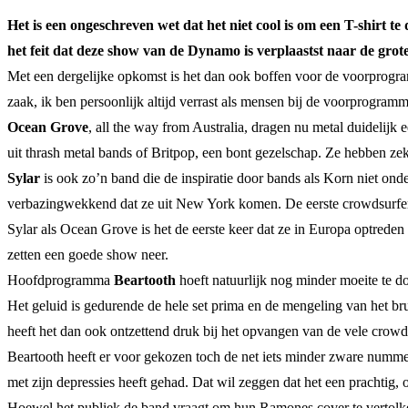
Het is een ongeschreven wet dat het niet cool is om een T-shirt t
het feit dat deze show van de Dynamo is verplaastst naar de grot
Met een dergelijke opkomst is het dan ook boffen voor de voorprogram
zaak, ik ben persoonlijk altijd verrast als mensen bij de voorprogramm
Ocean Grove
, all the way from Australia, dragen nu metal duidelijk
uit thrash metal bands of Britpop, een bont gezelschap. Ze hebben z
Sylar
is ook zo’n band die de inspiratie door bands als Korn niet onde
verbazingwekkend dat ze uit New York komen. De eerste crowdsurfers zi
Sylar als Ocean Grove is het de eerste keer dat ze in Europa optrede
zetten een goede show neer.
Hoofdprogramma
Beartooth
hoeft natuurlijk nog minder moeite te d
Het geluid is gedurende de hele set prima en de mengeling van het br
heeft het dan ook ontzettend druk bij het opvangen van de vele crowd
Beartooth heeft er voor gekozen toch de net iets minder zware nummers
met zijn depressies heeft gehad. Dat wil zeggen dat het een prachtig, 
Hoewel het publiek de band vraagt om hun Ramones cover te vertolke