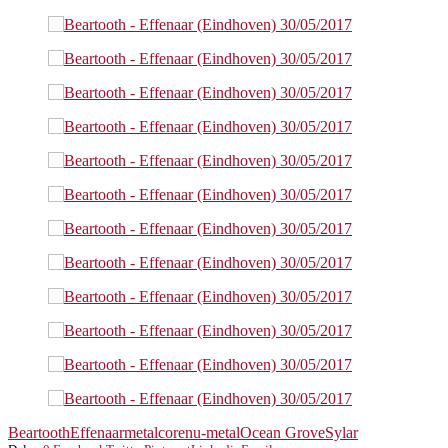
Beartooth
Effenaar
metalcore
nu-metal
Ocean Grove
Sylar