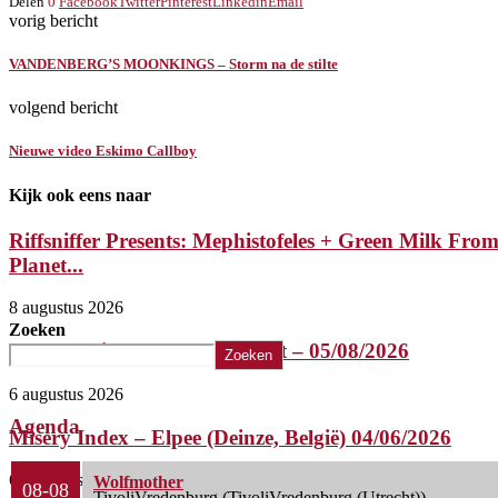
Delen
0
Facebook
Twitter
Pinterest
Linkedin
Email
vorig bericht
VANDENBERG’S MOONKINGS – Storm na de stilte
volgend bericht
Nieuwe video Eskimo Callboy
Kijk ook eens naar
Riffsniffer Presents: Mephistofeles + Green Milk Fro
Planet...
8 augustus 2026
Zoeken
Sacred Reich– de Bosuil Weert – 05/08/2026
Zoeken
6 augustus 2026
Agenda
Misery Index – Elpee (Deinze, België) 04/06/2026
6 augustus 2026
Wolfmother
08-08
TivoliVredenburg (TivoliVredenburg (Utrecht))