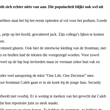
 zich echter niets van aan. Die populariteit blijkt ook wel uit
bben staat het bij het eerste optreden al vol voor het podium. Goede
petje op het hoofd, gewatteerd jack. Zijn collega’s lijken te komen
oen.
wntuned gitaren. Ook hier de streetwise kleding van de frontman, niet
its en brullen luid de teksten die voorgezegd worden. Voor zowel
eveel op de hip hop invloeden maar ze verstaan zeker hun vak en
onder veel aansporing de tekst “One Life, One Decision” mee.
or frontman Caleb gaan er in als koek bij de jonge fans. Security
beeld niet voorbij. Er is weinig te merken van het gevecht dat Caleb
at hun reportoire juist zo sterk maakt.
elijk genoeg op eigen benen. Ze hebben de nummers, ze hebben de