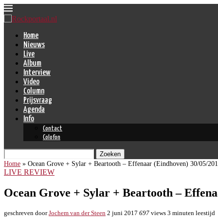
Home
Nieuws
Live
Album
Interview
Video
Column
Prijsvraag
Agenda
Info
Contact
Colofon
Zoeken
Home
»
Ocean Grove + Sylar + Beartooth – Effenaar (Eindhoven) 30/05/20
LIVE REVIEW
Ocean Grove + Sylar + Beartooth – Effena
geschreven door
Jochem van der Steen
2 juni 2017
697
views
3 minuten leestijd