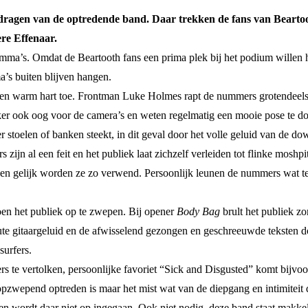
e dragen van de optredende band. Daar trekken de fans van Beartooth
ere Effenaar.
ma’s. Omdat de Beartooth fans een prima plek bij het podium willen he
a’s buiten blijven hangen.
 een warm hart toe. Frontman Luke Holmes rapt de nummers grotendeels, 
eker ook oog voor de camera’s en weten regelmatig een mooie pose te d
r stoelen of banken steekt, in dit geval door het volle geluid van de do
jn al een feit en het publiek laat zichzelf verleiden tot flinke moshp
n en gelijk worden ze zo verwend. Persoonlijk leunen de nummers wat t
oen het publiek op te zwepen. Bij opener
Body Bag
brult het publiek z
ute gitaargeluid en de afwisselend gezongen en geschreeuwde teksten do
surfers.
 te vertolken, persoonlijke favoriet “Sick and Disgusted” komt bijvoor
opzwepend optreden is maar het mist wat van de diepgang en intimiteit d
n wordt daar niet op ingegaan. Ook niet nodig, deze band staat makk