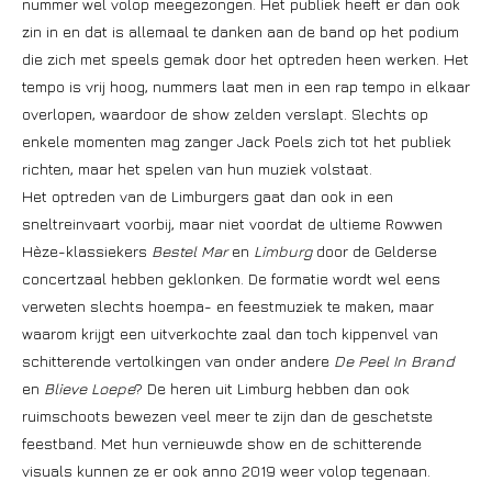
nummer wel volop meegezongen. Het publiek heeft er dan ook
zin in en dat is allemaal te danken aan de band op het podium
die zich met speels gemak door het optreden heen werken. Het
tempo is vrij hoog, nummers laat men in een rap tempo in elkaar
overlopen, waardoor de show zelden verslapt. Slechts op
enkele momenten mag zanger Jack Poels zich tot het publiek
richten, maar het spelen van hun muziek volstaat.
Het optreden van de Limburgers gaat dan ook in een
sneltreinvaart voorbij, maar niet voordat de ultieme Rowwen
Hèze-klassiekers
Bestel Mar
en
Limburg
door de Gelderse
concertzaal hebben geklonken. De formatie wordt wel eens
verweten slechts hoempa- en feestmuziek te maken, maar
waarom krijgt een uitverkochte zaal dan toch kippenvel van
schitterende vertolkingen van onder andere
De Peel In Brand
en
Blieve Loepe
? De heren uit Limburg hebben dan ook
ruimschoots bewezen veel meer te zijn dan de geschetste
feestband. Met hun vernieuwde show en de schitterende
visuals kunnen ze er ook anno 2019 weer volop tegenaan.