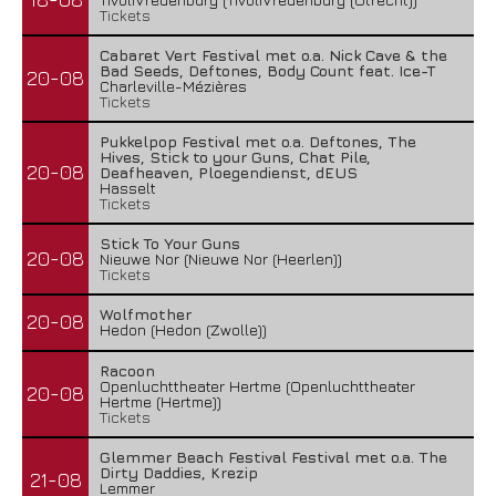
Tickets
Cabaret Vert Festival met o.a. Nick Cave & the
Bad Seeds, Deftones, Body Count feat. Ice-T
20-08
Charleville-Mézières
Tickets
Pukkelpop Festival met o.a. Deftones, The
Hives, Stick to your Guns, Chat Pile,
20-08
Deafheaven, Ploegendienst, dEUS
Hasselt
Tickets
Stick To Your Guns
20-08
Nieuwe Nor (Nieuwe Nor (Heerlen))
Tickets
Wolfmother
20-08
Hedon (Hedon (Zwolle))
Racoon
Openluchttheater Hertme (Openluchttheater
20-08
Hertme (Hertme))
Tickets
Glemmer Beach Festival Festival met o.a. The
Dirty Daddies, Krezip
21-08
Lemmer