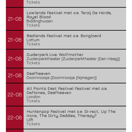
Tickets
Lowlands Festival met o.a. Terzij De Horde,
Royal Blood
21-08
Biddinghuizen
Tickets
Badlands Festival met o.a. Bongloard
21-08
Lottum
Tickets
Zuiderpark Live: Wolfmother
21-08
Zuiderparktheater (Zuiderparktheater (Den Haag))
Tickets
Deafheaven
21-08
Doornroosje (Doornroosje (Nijmegen))
All Points East Festival Festival met o.a.
Deftones, Deafheaven
22-08
London
Tickets
Huntenpop Festival met o.a. Di-rect, Up The
Irons, The Dirty Daddies, Therapy?
22-08
Ulft
Tickets