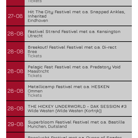
Tickets
Hit The City Festival met o.a. Snapped Ankles,
27-08
Inherited
Eindhoven
Festival Strand Festival met o.a. Kensington
28-08
Utrecht
Breekout! Festival Festival met o.a. Di-rect
28-08
Bree
Tickets
Pelagic Fest Festival met o.a. Predatory Void
28-08
Maastricht
Tickets
Metallicamp Festival met o.a. HESKEN
28-08
Ommen
Tickets
THE HICKEY UNDERWORLD - DAK SESSION #3
28-08
Wilde Westen (Wilde Westen (Kortrijk))
Superbloom Festival Festival met o.a. Bastille
29-08
Munchen, Duitsland
Popelucht Festival met o.a. Queen of Spades