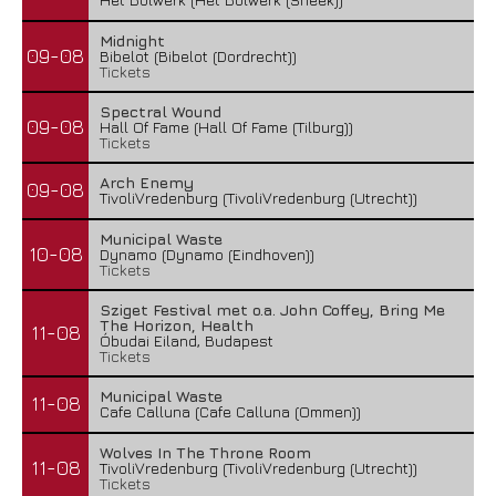
Midnight
09-08
Bibelot (Bibelot (Dordrecht))
Tickets
Spectral Wound
09-08
Hall Of Fame (Hall Of Fame (Tilburg))
Tickets
Arch Enemy
09-08
TivoliVredenburg (TivoliVredenburg (Utrecht))
Municipal Waste
10-08
Dynamo (Dynamo (Eindhoven))
Tickets
Sziget Festival met o.a. John Coffey, Bring Me
The Horizon, Health
11-08
Óbudai Eiland, Budapest
Tickets
Municipal Waste
11-08
Cafe Calluna (Cafe Calluna (Ommen))
Wolves In The Throne Room
11-08
TivoliVredenburg (TivoliVredenburg (Utrecht))
Tickets