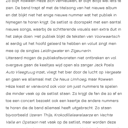
Zo blijft Rowwen Hèze zich vernieuwen, er blijft altijd wel iets te
zien. De band trapt af met de titelsong van het nieuwe album
en dat blijkt niet het enige nieuwe nummer wat het publiek in
Nijmegen te horen krijgt. De setlist is doorspekt met een aantal
nieuwe songs, waarbij de schitterende visuals een extra duit in
het zakje doen. Het publiek blijkt de teksten van
Voorwaartsch
al aardig uit het hoofd geleerd te hebben en voluit zingt men
mee op de singles
Leidingwater
en
Zigeunerin
.
Uiteraard mogen de publieksfavorieten niet ontbreken en vol
overgave gaan de keeltjes wijd open als zanger Jack Poels
Auto Vleegtuug
inzet, vliegt het bier door de lucht op
Vergeate
en gaan we allemaal met
De Neus Umhoeg
, maar Rowwen
Hèze kiest er vanavond ook voor om juist nummers te spelen
die minder vaak op de setlist staan. Zo krijgt de fan die zo af en
toe een concert bezoekt ook een keertje die andere nummers
te horen die de band allemaal heeft uitgebracht. Zo staan
bijvoorbeeld
IJzeren Thijs
,
Krokodillelearelaarze
en
Vechte
Valle en Opstaon
niet vaak op de setlist, maar worden deze