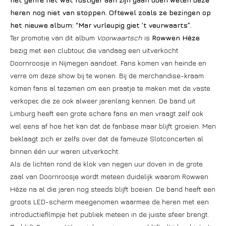
heren nog niet van stoppen. Oftewel zoals ze bezingen op
het nieuwe album: “Mar vurleupig giet ’t veurwaarts”.
Ter promotie van dit album
Voorwaartsch
is
Rowwen Hèze
bezig met een clubtour, die vandaag een uitverkocht
Doornroosje in Nijmegen aandoet. Fans komen van heinde en
verre om deze show bij te wonen. Bij de merchandise-kraam
komen fans al tezamen om een praatje te maken met de vaste
verkoper, die ze ook alweer jarenlang kennen. De band uit
Limburg heeft een grote schare fans en men vraagt zelf ook
wel eens af hoe het kan dat de fanbase maar blijft groeien. Men
beklaagt zich er zelfs over dat de fameuze Slotconcerten al
binnen één uur waren uitverkocht.
Als de lichten rond de klok van negen uur doven in de grote
zaal van Doornroosje wordt meteen duidelijk waarom Rowwen
Hèze na al die jaren nog steeds blijft boeien. De band heeft een
groots LED-scherm meegenomen waarmee de heren met een
introductiefilmpje het publiek meteen in de juiste sfeer brengt.