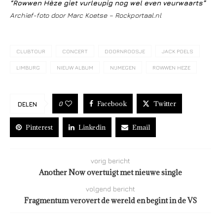
“Rowwen Hèze giet vurleupig nog wel even veurwaarts”
Archief-foto door Marc Koetse – Rockportaal.nl
CLUBTOUR
CONCERT
DOORNROOSJE
JACK POELS
LIMBURG
NIEUW ALBUM
NIJMEGEN
ROWWEN HEZE
Facebook
Twitter
0
DELEN
Pinterest
Linkedin
Email
vorig bericht
Another Now overtuigt met nieuwe single
volgend bericht
Fragmentum verovert de wereld en begint in de VS