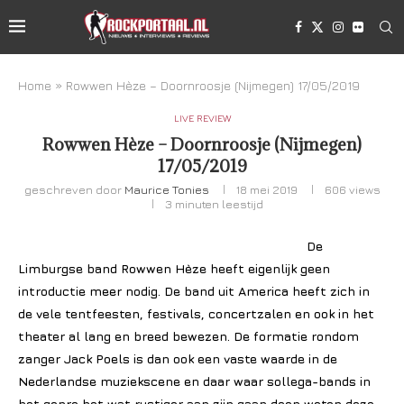
Home
»
Rowwen Hèze – Doornroosje (Nijmegen) 17/05/2019
LIVE REVIEW
Rowwen Hèze – Doornroosje (Nijmegen)
17/05/2019
geschreven door
Maurice Tonies
18 mei 2019
606
views
3 minuten leestijd
De
Limburgse band Rowwen Hèze heeft eigenlijk geen
introductie meer nodig. De band uit America heeft zich in
de vele tentfeesten, festivals, concertzalen en ook in het
theater al lang en breed bewezen. De formatie rondom
zanger Jack Poels is dan ook een vaste waarde in de
Nederlandse muziekscene en daar waar sollega-bands in
het genre het wat rustiger aan zijn gaan doen weten deze