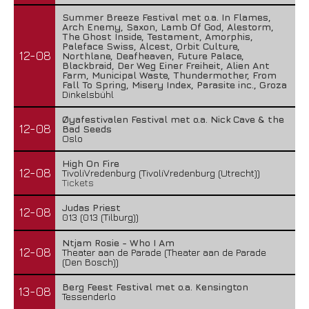
Summer Breeze Festival met o.a. In Flames,
Arch Enemy, Saxon, Lamb Of God, Alestorm,
The Ghost Inside, Testament, Amorphis,
Paleface Swiss, Alcest, Orbit Culture,
12-08
Northlane, Deafheaven, Future Palace,
Blackbraid, Der Weg Einer Freiheit, Alien Ant
Farm, Municipal Waste, Thundermother, From
Fall To Spring, Misery Index, Parasite inc., Groza
Dinkelsbühl
Øyafestivalen Festival met o.a. Nick Cave & the
12-08
Bad Seeds
Oslo
High On Fire
12-08
TivoliVredenburg (TivoliVredenburg (Utrecht))
Tickets
Judas Priest
12-08
013 (013 (Tilburg))
Ntjam Rosie - Who I Am
12-08
Theater aan de Parade (Theater aan de Parade
(Den Bosch))
Berg Feest Festival met o.a. Kensington
13-08
Tessenderlo