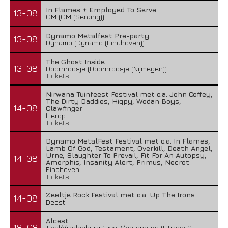
In Flames + Employed To Serve
13-08
OM (OM (Seraing))
Dynamo Metalfest Pre-party
13-08
Dynamo (Dynamo (Eindhoven))
The Ghost Inside
13-08
Doornroosje (Doornroosje (Nijmegen))
Tickets
Nirwana Tuinfeest Festival met o.a. John Coffey,
The Dirty Daddies, Hiqpy, Wodan Boys,
14-08
Clawfinger
Lierop
Tickets
Dynamo MetalFest Festival met o.a. In Flames,
Lamb Of God, Testament, Overkill, Death Angel,
Urne, Slaughter To Prevail, Fit For An Autopsy,
14-08
Amorphis, Insanity Alert, Primus, Necrot
Eindhoven
Tickets
Zeeltje Rock Festival met o.a. Up The Irons
14-08
Deest
Alcest
18-08
TivoliVredenburg (TivoliVredenburg (Utrecht))