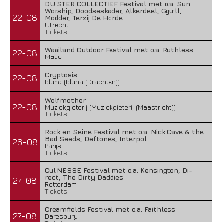
DUISTER COLLECTIEF Festival met o.a. Sun
Worship, Doodseskader, Alkerdeel, Ggu:ll,
22-08
Modder, Terzij De Horde
Utrecht
Tickets
Waailand Outdoor Festival met o.a. Ruthless
22-08
Made
Cryptosis
22-08
Iduna (Iduna (Drachten))
Wolfmother
22-08
Muziekgieterij (Muziekgieterij (Maastricht))
Tickets
Rock en Seine Festival met o.a. Nick Cave & the
Bad Seeds, Deftones, Interpol
26-08
Parijs
Tickets
CuliNESSE Festival met o.a. Kensington, Di-
rect, The Dirty Daddies
27-08
Rotterdam
Tickets
Creamfields Festival met o.a. Faithless
27-08
Daresbury