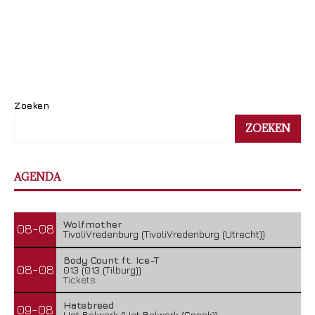
Zoeken
ZOEKEN
AGENDA
Wolfmother
08-08
TivoliVredenburg (TivoliVredenburg (Utrecht))
Body Count ft. Ice-T
08-08
013 (013 (Tilburg))
Tickets
Hatebreed
09-08
Het Bolwerk (Het Bolwerk (Sneek))