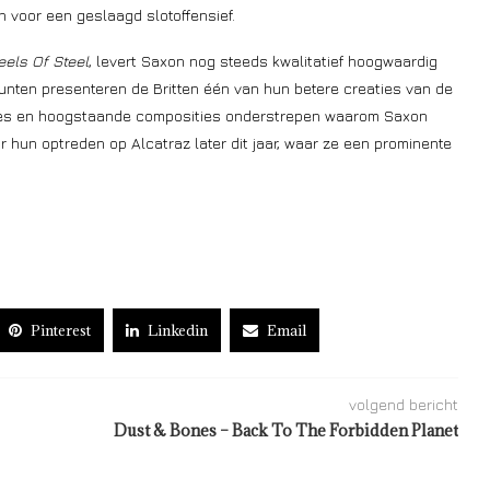
n voor een geslaagd slotoffensief.
els Of Steel
, levert Saxon nog steeds kwalitatief hoogwaardig
punten presenteren de Britten één van hun betere creaties van de
ules en hoogstaande composities onderstrepen waarom Saxon
ar hun optreden op Alcatraz later dit jaar, waar ze een prominente
Pinterest
Linkedin
Email
volgend bericht
Dust & Bones – Back To The Forbidden Planet