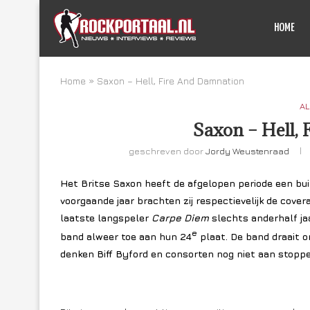
HOME
Home
»
Saxon – Hell, Fire And Damnation
AL
Saxon – Hell,
geschreven door
Jordy Weustenraad
Het Britse Saxon heeft de afgelopen periode een bui
voorgaande jaar brachten zij respectievelijk de cov
laatste langspeler
Carpe Diem
slechts anderhalf j
e
band alweer toe aan hun 24
plaat. De band draait o
denken Biff Byford en consorten nog niet aan stoppe