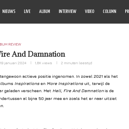
NIEUWS
LIVE
ALBUM
INTERVIEW
VIDEO
COLUMN
PR
BUM REVIEW
 Fire And Damnation
19 januari 2024
1,8K
views
2 minuten leestijd
tengewoon actieve positie ingenomen. In zowel 2021 als het
eralbums
Inspirations
en
More Inspirations
uit, terwijl de
aar geleden verscheen. Met
Hell, Fire And Damnation
is de
ndertussen al bijna 50 jaar mee en zoals het er naar uitziet
n.