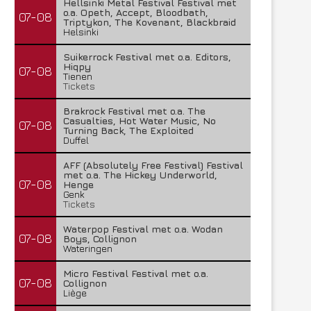
Hellsinki Metal Festival Festival met
o.a. Opeth, Accept, Bloodbath,
07-08
Triptykon, The Kovenant, Blackbraid
Helsinki
Suikerrock Festival met o.a. Editors,
Hiqpy
07-08
Tienen
Tickets
Brakrock Festival met o.a. The
Casualties, Hot Water Music, No
07-08
Turning Back, The Exploited
Duffel
AFF (Absolutely Free Festival) Festival
met o.a. The Hickey Underworld,
07-08
Henge
Genk
Tickets
Waterpop Festival met o.a. Wodan
07-08
Boys, Collignon
Wateringen
Micro Festival Festival met o.a.
07-08
Collignon
Liège