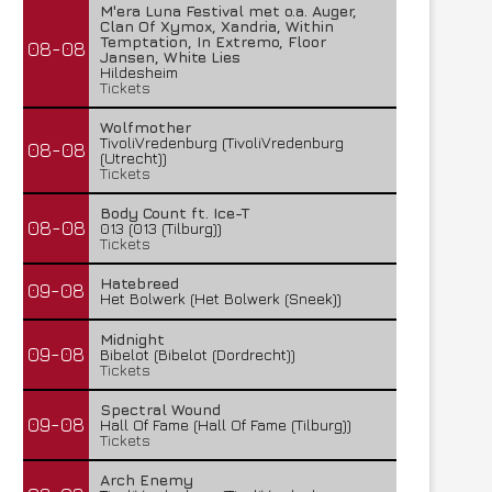
M'era Luna Festival met o.a. Auger,
Clan Of Xymox, Xandria, Within
Temptation, In Extremo, Floor
08-08
Jansen, White Lies
Hildesheim
Tickets
Wolfmother
TivoliVredenburg (TivoliVredenburg
08-08
(Utrecht))
Tickets
Body Count ft. Ice-T
08-08
013 (013 (Tilburg))
Tickets
Hatebreed
09-08
Het Bolwerk (Het Bolwerk (Sneek))
Midnight
09-08
Bibelot (Bibelot (Dordrecht))
Tickets
Spectral Wound
09-08
Hall Of Fame (Hall Of Fame (Tilburg))
Tickets
Arch Enemy