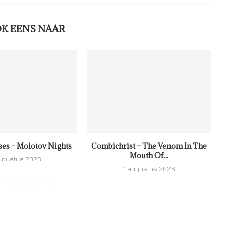
OK EENS NAAR
ses – Molotov Nights
Combichrist – The Venom In The
Mouth Of...
ugustus 2026
1 augustus 2026