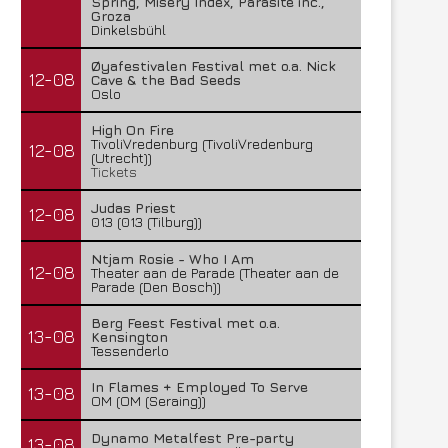
Spring, Misery Index, Parasite inc.,
Groza
Dinkelsbühl
Øyafestivalen Festival met o.a. Nick
12-08
Cave & the Bad Seeds
Oslo
High On Fire
TivoliVredenburg (TivoliVredenburg
12-08
(Utrecht))
Tickets
Judas Priest
12-08
013 (013 (Tilburg))
Ntjam Rosie - Who I Am
12-08
Theater aan de Parade (Theater aan de
Parade (Den Bosch))
Berg Feest Festival met o.a.
13-08
Kensington
Tessenderlo
In Flames + Employed To Serve
13-08
OM (OM (Seraing))
Dynamo Metalfest Pre-party
13-08