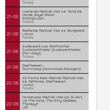
Tickets
Lowlands Festival met o.a. Terzij De
Horde, Royal Blood
21-08
Biddinghuizen
Tickets
Badlands Festival met o.a. Bongloard
21-08
Lottum
Tickets
Zuiderpark Live: Wolfmother
Zuiderparktheater (Zuiderparktheater
21-08
(Den Haag))
Tickets
Deafheaven
21-08
Doornroosje (Doornroosje (Nijmegen))
All Points East Festival Festival met
o.a. Deftones, Deafheaven
22-08
London
Tickets
Huntenpop Festival met o.a. Di-rect,
Up The Irons, The Dirty Daddies,
22-08
Therapy?
Ulft