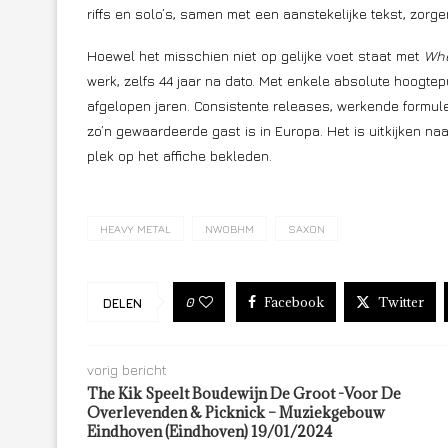
riffs en solo’s, samen met een aanstekelijke tekst, zorge
Hoewel het misschien niet op gelijke voet staat met
Whe
werk, zelfs 44 jaar na dato. Met enkele absolute hoogte
afgelopen jaren. Consistente releases, werkende form
zo’n gewaardeerde gast is in Europa. Het is uitkijken na
plek op het affiche bekleden.
HEAVY METAL
NWOBHM
SAXON
Facebook
Twitter
0
DELEN
vorig bericht
The Kik Speelt Boudewijn De Groot -Voor De
Overlevenden & Picknick – Muziekgebouw
Eindhoven (Eindhoven) 19/01/2024