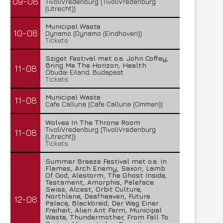
09-08
TivoliVredenburg (TivoliVredenburg
(Utrecht))
Municipal Waste
10-08
Dynamo (Dynamo (Eindhoven))
Tickets
Sziget Festival met o.a. John Coffey,
Bring Me The Horizon, Health
11-08
Óbudai Eiland, Budapest
Tickets
Municipal Waste
11-08
Cafe Calluna (Cafe Calluna (Ommen))
Wolves In The Throne Room
TivoliVredenburg (TivoliVredenburg
11-08
(Utrecht))
Tickets
Lunatic Soul – Transition II
Boneripper – Radiant In
29 juli 2026
27 juli 2026
Summer Breeze Festival met o.a. In
Flames, Arch Enemy, Saxon, Lamb
Of God, Alestorm, The Ghost Inside,
Testament, Amorphis, Paleface
Swiss, Alcest, Orbit Culture,
Northlane, Deafheaven, Future
12-08
Palace, Blackbraid, Der Weg Einer
Freiheit, Alien Ant Farm, Municipal
Waste, Thundermother, From Fall To