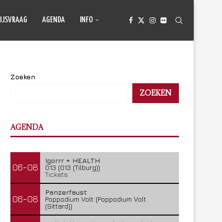
IJSVRAAG
AGENDA
INFO
Zoeken
ZOEKEN
AGENDA
Igorrr + HEALTH
06-08
013 (013 (Tilburg))
Tickets
Panzerfaust
06-08
Poppodium Volt (Poppodium Volt
(Sittard))