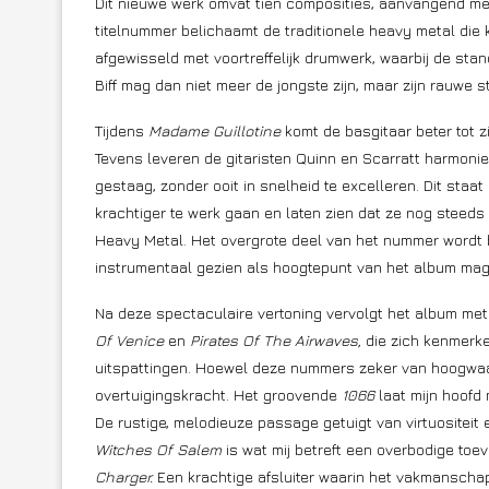
Dit nieuwe werk omvat tien composities, aanvangend me
titelnummer belichaamt de traditionele heavy metal die 
afgewisseld met voortreffelijk drumwerk, waarbij de st
Biff mag dan niet meer de jongste zijn, maar zijn rauwe ste
Tijdens
Madame Guillotine
komt de basgitaar beter tot 
Tevens leveren de gitaristen Quinn en Scarratt harmonie
gestaag, zonder ooit in snelheid te excelleren. Dit staat
krachtiger te werk gaan en laten zien dat ze nog steeds 
Heavy Metal. Het overgrote deel van het nummer wordt 
instrumentaal gezien als hoogtepunt van het album mag
Na deze spectaculaire vertoning vervolgt het album me
Of Venice
en
Pirates Of The Airwaves,
die zich kenmerk
uitspattingen. Hoewel deze nummers zeker van hoogwaardig
overtuigingskracht. Het groovende
1066
laat mijn hoofd
De rustige, melodieuze passage getuigt van virtuositeit 
Witches Of Salem
is wat mij betreft een overbodige t
Charger.
Een krachtige afsluiter waarin het vakmanschap