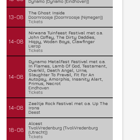
Dynamo (Dynamo (Eindhoven))
The Ghost Inside
13-08
Doornroosje (Doornroosje (Nijmegen))
Tickets
Nirwana Tuinfeest Festival met o.a.
John Coffey, The Dirty Daddies,
14-08
Hiqpy, Wodan Boys, Clawfinger
Lierop
Tickets
Dynamo MetalFest Festival met o.a.
In Flames, Lamb Of God, Testament,
Overkill, Death Angel, Urne,
Slaughter To Prevail, Fit For An
14-08
Autopsy, Amorphis, Insanity Alert,
Primus, Necrot
Eindhoven
Tickets
Zeeltje Rock Festival met o.a. Up The
14-08
Irons
Deest
Alcest
TivoliVredenburg (TivoliVredenburg
18-08
(Utrecht))
Tickets