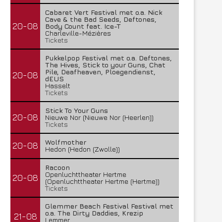
Cabaret Vert Festival met o.a. Nick
Cave & the Bad Seeds, Deftones,
20-08
Body Count feat. Ice-T
Charleville-Mézières
Tickets
Pukkelpop Festival met o.a. Deftones,
The Hives, Stick to your Guns, Chat
Pile, Deafheaven, Ploegendienst,
20-08
dEUS
Hasselt
Tickets
Stick To Your Guns
20-08
Nieuwe Nor (Nieuwe Nor (Heerlen))
Tickets
Wolfmother
20-08
Hedon (Hedon (Zwolle))
Racoon
Openluchttheater Hertme
20-08
(Openluchttheater Hertme (Hertme))
Tickets
Glemmer Beach Festival Festival met
o.a. The Dirty Daddies, Krezip
21-08
Lemmer