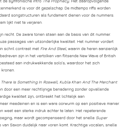
t de symfonische intro
The Prophecy.
Het daaropvolgende
kenmerkend is voor dit gezelschap. De midtempo riffs worden
andaard songstructuren als fundament dienen voor de nummers.
m lijkt niet te verjaren.
zijn recht. De zware tonen staan aan de basis van dit nummer.
uze passages van uitzonderlijke kwaliteit. Het nummer vordert
 in schril contrast met
Fire And Steel,
waarin de heren aanzienlijk
bedreven zijn in het vertolken van flitsende New Wave of British
besteed aan indrukwekkende solo’s, waardoor het zich
 kronen.
t
There Is Something In Roswell, Kubla Khan And The Merchant
en door een meer rechtlijnige benadering zonder opvallende
e kwaliteit zijn, ontbreekt het lichtelijk aan
 meer meedeinen en is een ware oorwurm op een positieve manier.
en weet een sterke indruk achter te laten. Het repeterende
oevoeging, maar wordt gecompenseerd door het snelle
Super
 van Saxon duidelijk naar voren komt. Krachtige vocalen, snelle