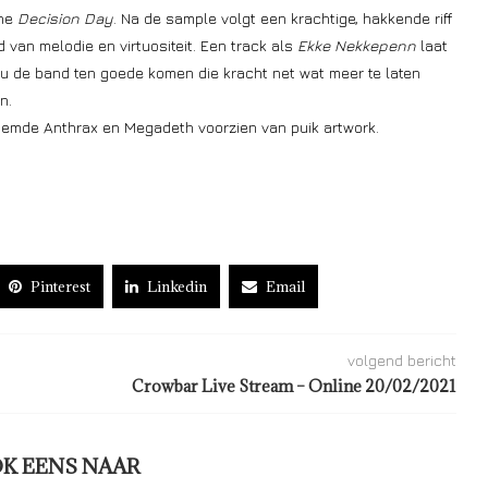
ane
Decision Day
. Na de sample volgt een krachtige, hakkende riff
 van melodie en virtuositeit. Een track als
Ekke Nekkepenn
laat
ou de band ten goede komen die kracht net wat meer te laten
n.
oemde Anthrax en Megadeth voorzien van puik artwork.
Pinterest
Linkedin
Email
volgend bericht
Crowbar Live Stream – Online 20/02/2021
OK EENS NAAR