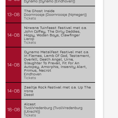
Dynamo (Dynamo (Eindhoven))
The Ghost Inside
13-08
Doornroosje (Doornroosje (Nijmegen))
Tickets
Nirwana Tuinfeest Festival met o.a.
John Coffey, The Dirty Daddies,
14-08
Hiqpy, Wodan Boys, Clawfinger
Lierop
Tickets
Dynamo MetalFest Festival met o.a.
In Flames, Lamb Of God, Testament,
Overkill, Death Angel, Urne,
Slaughter To Prevail, Fit For An
14-08
Autopsy, Amorphis, Insanity Alert,
Primus, Necrot
Eindhoven
Tickets
Zeeltje Rock Festival met o.a. Up The
14-08
Irons
Deest
Alcest
TivoliVredenburg (TivoliVredenburg
18-08
(Utrecht))
Tickets