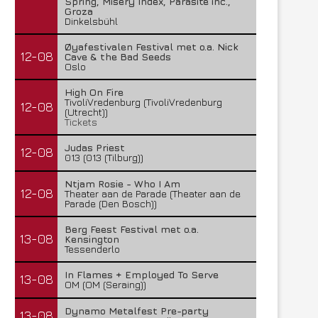
Spring, Misery Index, Parasite inc.,
Groza
Dinkelsbühl
Øyafestivalen Festival met o.a. Nick
12-08
Cave & the Bad Seeds
Oslo
High On Fire
TivoliVredenburg (TivoliVredenburg
12-08
(Utrecht))
Tickets
Judas Priest
12-08
013 (013 (Tilburg))
Ntjam Rosie - Who I Am
12-08
Theater aan de Parade (Theater aan de
Parade (Den Bosch))
Berg Feest Festival met o.a.
13-08
Kensington
Tessenderlo
In Flames + Employed To Serve
13-08
OM (OM (Seraing))
Dynamo Metalfest Pre-party
13-08