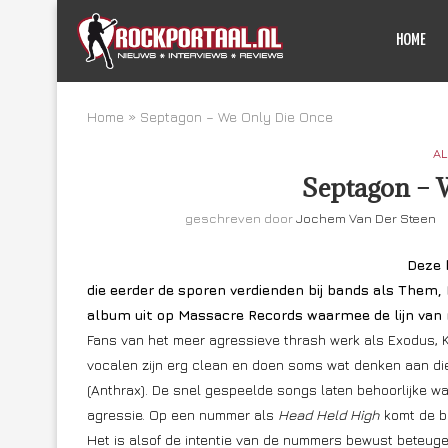
HOME
Home
»
Septagon – We Only Die Once
AL
Septagon – 
geschreven door
Jochem Van Der Steen
Deze 
die eerder de sporen verdienden bij bands als Them
album uit op Massacre Records waarmee de lijn van 
Fans van het meer agressieve thrash werk als Exodus, K
vocalen zijn erg clean en doen soms wat denken aan d
(Anthrax). De snel gespeelde songs laten behoorlijke wa
agressie. Op een nummer als
Head Held High
komt de ba
Het is alsof de intentie van de nummers bewust beteug