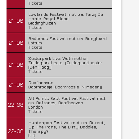
Tickets
Lowlands Festival met o.a. Terzij De
Horde, Royal Blood
21-08
Biddinghuizen
Tickets
Badlands Festival met o.a. Bongloard
21-08
Lottum
Tickets
Zuiderpark Live: Wolfmother
Zuiderparktheater (Zuiderparktheater
21-08
(Den Haag))
Tickets
Deafheaven
21-08
Doornroosje (Doornroosje (Nijmegen))
All Points East Festival Festival met
o.a. Deftones, Deafheaven
22-08
London
Tickets
Huntenpop Festival met o.a. Di-rect,
Up The Irons, The Dirty Daddies,
22-08
Therapy?
Ulft