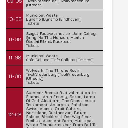
09-08
TivoliVredenburg (TivoliVredenburg
(Utrecht))
Municipal Waste
10-08
Dynamo (Dynamo (Eindhoven))
Tickets
Sziget Festival met o.a. John Coffey,
Bring Me The Horizon, Health
11-08
Óbudai Eiland, Budapest
Tickets
Municipal Waste
11-08
Cafe Calluna (Cafe Calluna (Ommen))
Wolves In The Throne Room
TivoliVredenburg (TivoliVredenburg
11-08
(Utrecht))
Tickets
Summer Breeze Festival met o.a. In
Flames, Arch Enemy, Saxon, Lamb
Of God, Alestorm, The Ghost Inside,
Testament, Amorphis, Paleface
Swiss, Alcest, Orbit Culture,
Northlane, Deafheaven, Future
12-08
Palace, Blackbraid, Der Weg Einer
Freiheit, Alien Ant Farm, Municipal
Waste, Thundermother, From Fall To