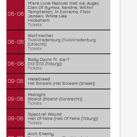
M'era Luna Festival met o.a. Auger,
Clan Of Xymox, Xandria, Within
Temptation, In Extremo, Floor
08-08
Jansen, White Lies
Hildesheim
Tickets
Wolfmother
TivoliVredenburg (TivoliVredenburg
08-08
(Utrecht))
Tickets
Body Count ft. Ice-T
08-08
013 (013 (Tilburg))
Lunatic Soul – Transition II
Boneripper – Radiant In
Tickets
29 juli 2026
27 juli 2026
Hatebreed
09-08
Het Bolwerk (Het Bolwerk (Sneek))
Midnight
09-08
Bibelot (Bibelot (Dordrecht))
Tickets
Spectral Wound
09-08
Hall Of Fame (Hall Of Fame (Tilburg))
Tickets
Arch Enemy