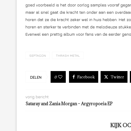
goed voorbeeld is het door oorlog samples vooraf geg
maar al snel gaat die kracht ten onder aan een overdaad
horen dat ze die kracht zeker wel in huis hebben. Het z
horen en sterker te verbinden met de melodieuze stukke
Evenwel een prettig album voor fans van de eerder gen
SEPTAGON
THRASH METAL
Facebook
Twitter
0
DELEN
vorig bericht
Sataray and Zania Morgan – Argyropoeia EP
KIJK O