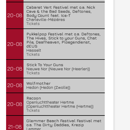
Cabaret Vert Festival met o.a. Nick
Cave & the Bad Seeds, Deftones,
20-08
Body Count feat. Ice-T
Charleville-Mézières
Tickets
Pukkelpop Festival met o.a. Deftones,
The Hives, Stick to your Guns, Chat
Pile, Deafheaven, Ploegendienst,
20-08
dEUS
Hasselt
Tickets
Stick To Your Guns
20-08
Nieuwe Nor (Nieuwe Nor (Heerlen))
Tickets
Wolfmother
20-08
Hedon (Hedon (Zwolle))
Racoon
Openluchttheater Hertme
20-08
(Openluchttheater Hertme (Hertme))
Tickets
Glemmer Beach Festival Festival met
o.a. The Dirty Daddies, Krezip
21-08
Lemmer