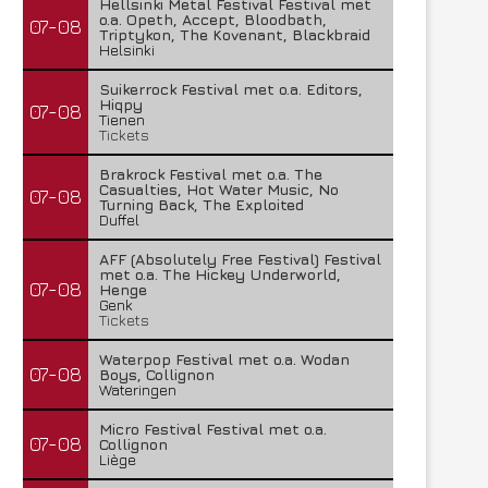
Hellsinki Metal Festival Festival met
o.a. Opeth, Accept, Bloodbath,
07-08
Triptykon, The Kovenant, Blackbraid
Helsinki
Suikerrock Festival met o.a. Editors,
Hiqpy
07-08
Tienen
Tickets
Brakrock Festival met o.a. The
Casualties, Hot Water Music, No
07-08
Turning Back, The Exploited
Duffel
AFF (Absolutely Free Festival) Festival
met o.a. The Hickey Underworld,
07-08
Henge
Genk
Tickets
Waterpop Festival met o.a. Wodan
07-08
Boys, Collignon
Wateringen
Micro Festival Festival met o.a.
07-08
Collignon
Liège