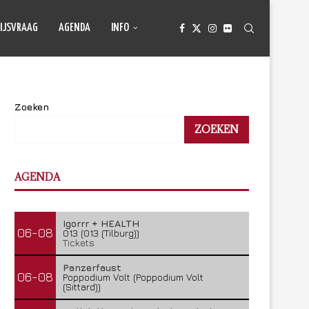
IJSVRAAG
AGENDA
INFO
Zoeken
ZOEKEN
AGENDA
Igorrr + HEALTH
06-08
013 (013 (Tilburg))
Tickets
Panzerfaust
06-08
Poppodium Volt (Poppodium Volt
(Sittard))