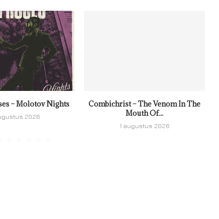
ses – Molotov Nights
Combichrist – The Venom In The
Mouth Of...
ugustus 2026
1 augustus 2026