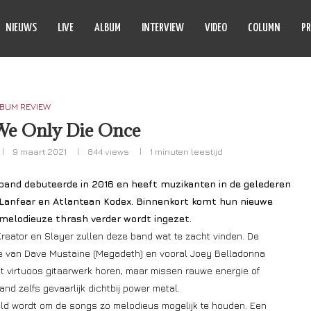
NIEUWS
LIVE
ALBUM
INTERVIEW
VIDEO
COLUMN
PR
BUM REVIEW
We Only Die Once
9 maart 2021
844
views
1 minuten leestijd
band debuteerde in 2016 en heeft muzikanten in de gelederen
, Lanfear en Atlantean Kodex. Binnenkort komt hun nieuwe
melodieuze thrash verder wordt ingezet.
reator en Slayer zullen deze band wat te zacht vinden. De
ie van Dave Mustaine (Megadeth) en vooral Joey Belladonna
t virtuoos gitaarwerk horen, maar missen rauwe energie of
nd zelfs gevaarlijk dichtbij power metal.
eld wordt om de songs zo melodieus mogelijk te houden. Een