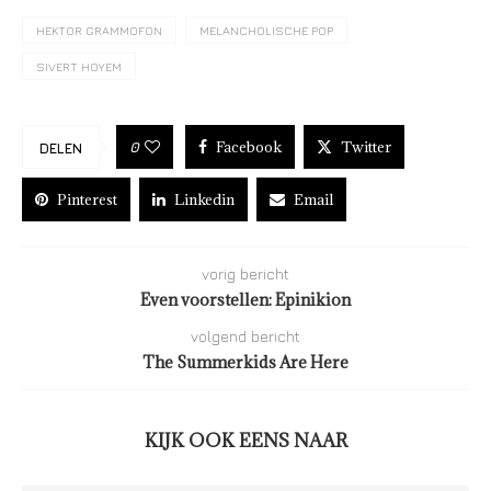
HEKTOR GRAMMOFON
MELANCHOLISCHE POP
SIVERT HOYEM
Facebook
Twitter
0
DELEN
Pinterest
Linkedin
Email
vorig bericht
Even voorstellen: Epinikion
volgend bericht
The Summerkids Are Here
KIJK OOK EENS NAAR