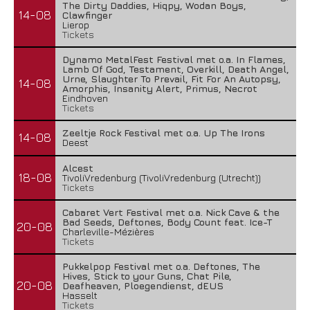
The Dirty Daddies, Hiqpy, Wodan Boys,
14-08
Clawfinger
Lierop
Tickets
Dynamo MetalFest Festival met o.a. In Flames,
Lamb Of God, Testament, Overkill, Death Angel,
Urne, Slaughter To Prevail, Fit For An Autopsy,
14-08
Amorphis, Insanity Alert, Primus, Necrot
Eindhoven
Tickets
Zeeltje Rock Festival met o.a. Up The Irons
14-08
Deest
Alcest
18-08
TivoliVredenburg (TivoliVredenburg (Utrecht))
Tickets
Cabaret Vert Festival met o.a. Nick Cave & the
Bad Seeds, Deftones, Body Count feat. Ice-T
20-08
Charleville-Mézières
Tickets
Pukkelpop Festival met o.a. Deftones, The
Hives, Stick to your Guns, Chat Pile,
20-08
Deafheaven, Ploegendienst, dEUS
Hasselt
Tickets