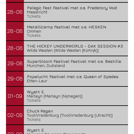
Pelagic Fest Festival met o.a. Predatory Void
28-08
Maastricht
Tickets
Metallicamp Festival met o.a. HESKEN
28-08
Ommen
Tickets
THE HICKEY UNDERWORLD - DAK SESSION #3
28-08
Wilde Westen (Wilde Westen (Kortrijk))
Superbloom Festival Festival met o.a. Bastille
29-08
Munchen, Duitsland
Popelucht Festival met o.a. Queen of Spades
29-08
Etten-Leur
Wyatt E.
01-09
Merleyn (Merleyn (Nijmegen))
Tickets
Chuck Ragan
02-09
TivoliVredenburg (TivoliVredenburg (Utrecht))
Tickets
Wyatt E.