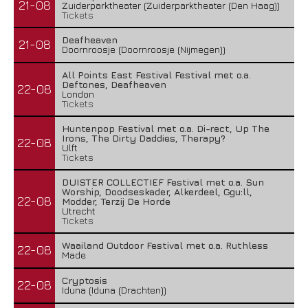
21-08
Zuiderparktheater (Zuiderparktheater (Den Haag))
Tickets
Deafheaven
21-08
Doornroosje (Doornroosje (Nijmegen))
All Points East Festival Festival met o.a.
Deftones, Deafheaven
22-08
London
Tickets
Huntenpop Festival met o.a. Di-rect, Up The
Irons, The Dirty Daddies, Therapy?
22-08
Ulft
Tickets
DUISTER COLLECTIEF Festival met o.a. Sun
Worship, Doodseskader, Alkerdeel, Ggu:ll,
22-08
Modder, Terzij De Horde
Utrecht
Tickets
Waailand Outdoor Festival met o.a. Ruthless
22-08
Made
Cryptosis
22-08
Iduna (Iduna (Drachten))