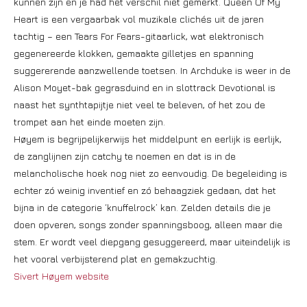
kunnen zijn en je had het verschil niet gemerkt. Queen Of My
Heart is een vergaarbak vol muzikale clichés uit de jaren
tachtig – een Tears For Fears-gitaarlick, wat elektronisch
gegenereerde klokken, gemaakte gilletjes en spanning
suggererende aanzwellende toetsen. In Archduke is weer in de
Alison Moyet-bak gegrasduind en in slottrack Devotional is
naast het synthtapijtje niet veel te beleven, of het zou de
trompet aan het einde moeten zijn.
Høyem is begrijpelijkerwijs het middelpunt en eerlijk is eerlijk,
de zanglijnen zijn catchy te noemen en dat is in de
melancholische hoek nog niet zo eenvoudig. De begeleiding is
echter zó weinig inventief en zó behaagziek gedaan, dat het
bijna in de categorie ‘knuffelrock’ kan. Zelden details die je
doen opveren, songs zonder spanningsboog, alleen maar die
stem. Er wordt veel diepgang gesuggereerd, maar uiteindelijk is
het vooral verbijsterend plat en gemakzuchtig.
Sivert Høyem website