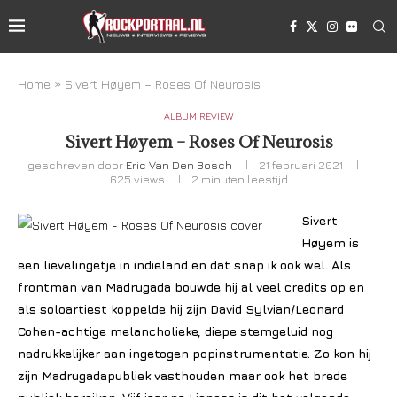
Home
»
Sivert Høyem – Roses Of Neurosis
ALBUM REVIEW
Sivert Høyem – Roses Of Neurosis
geschreven door
Eric Van Den Bosch
21 februari 2021
625
views
2 minuten leestijd
Sivert
Høyem is
een lievelingetje in indieland en dat snap ik ook wel. Als
frontman van Madrugada bouwde hij al veel credits op en
als soloartiest koppelde hij zijn David Sylvian/Leonard
Cohen-achtige melancholieke, diepe stemgeluid nog
nadrukkelijker aan ingetogen popinstrumentatie. Zo kon hij
zijn Madrugadapubliek vasthouden maar ook het brede