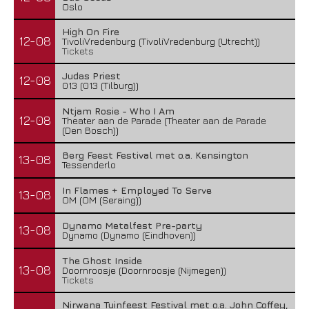
Oslo
High On Fire
12-08
TivoliVredenburg (TivoliVredenburg (Utrecht))
Tickets
Judas Priest
12-08
013 (013 (Tilburg))
Ntjam Rosie - Who I Am
12-08
Theater aan de Parade (Theater aan de Parade
(Den Bosch))
Berg Feest Festival met o.a. Kensington
13-08
Tessenderlo
In Flames + Employed To Serve
13-08
OM (OM (Seraing))
Dynamo Metalfest Pre-party
13-08
Dynamo (Dynamo (Eindhoven))
The Ghost Inside
13-08
Doornroosje (Doornroosje (Nijmegen))
Tickets
Nirwana Tuinfeest Festival met o.a. John Coffey,