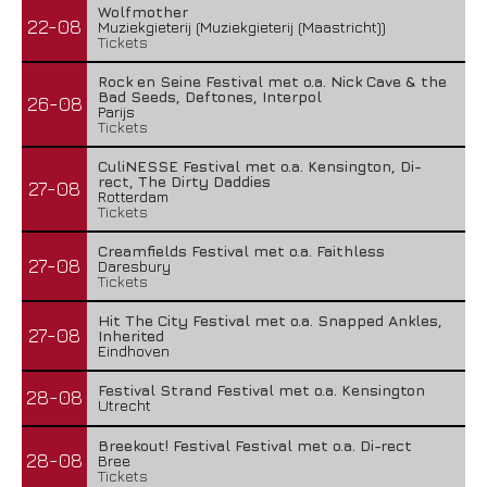
Wolfmother
22-08
Muziekgieterij (Muziekgieterij (Maastricht))
Tickets
Rock en Seine Festival met o.a. Nick Cave & the
Bad Seeds, Deftones, Interpol
26-08
Parijs
Tickets
CuliNESSE Festival met o.a. Kensington, Di-
rect, The Dirty Daddies
27-08
Rotterdam
Tickets
Creamfields Festival met o.a. Faithless
27-08
Daresbury
Tickets
Hit The City Festival met o.a. Snapped Ankles,
27-08
Inherited
Eindhoven
Festival Strand Festival met o.a. Kensington
28-08
Utrecht
Breekout! Festival Festival met o.a. Di-rect
28-08
Bree
Tickets