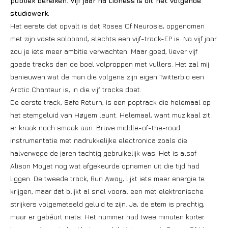
publiek bereiken. Vijf jaar na Lioness is dit het volgende
studiowerk.
Het eerste dat opvalt is dat Roses Of Neurosis, opgenomen
met zijn vaste soloband, slechts een vijf-track-EP is. Na vijf jaar
zou je iets meer ambitie verwachten. Maar goed, liever vijf
goede tracks dan de boel volproppen met vullers. Het zal mij
benieuwen wat de man die volgens zijn eigen Twitterbio een
Arctic Chanteur is, in die vijf tracks doet.
De eerste track, Safe Return, is een poptrack die helemaal op
het stemgeluid van Høyem leunt. Helemaal, want muzikaal zit
er kraak noch smaak aan. Brave middle-of-the-road
instrumentatie met nadrukkelijke electronica zoals die
halverwege de jaren tachtig gebruikelijk was. Het is alsof
Alison Moyet nog wat afgekeurde opnamen uit die tijd had
liggen. De tweede track, Run Away, lijkt iets meer energie te
krijgen, maar dat blijkt al snel vooral een met elektronische
strijkers volgemetseld geluid te zijn. Ja, de stem is prachtig,
maar er gebéurt niets. Het nummer had twee minuten korter