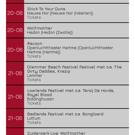
Stick To Your Guns
20-08
Nieuwe Nor (Nieuwe Nor (Heerlen))
Tickets
Wolfmother
20-08
Hedon (Hedon (Zwolle))
Racoon
Openluchttheater Hertme (Openluchttheater
20-08
Hertme (Hertme))
Tickets
Glemmer Beach Festival Festival met o.a. The
Dirty Daddies, Krezip
21-08
Lemmer
Tickets
Lowlands Festival met o.a. Terzij De Horde,
Royal Blood
21-08
Biddinghuizen
Tickets
Badlands Festival met o.a. Bongloard
21-08
Lottum
Tickets
Zuiderpark Live: Wolfmother