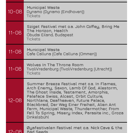
Municipal Waste
10-08
Dynamo (Dynamo (Eindhoven))
Tickets
Sziget Festival met o.a. John Coffey, Bring Me
The Horizon, Health
11-08
Óbudai Eiland, Budapest
Tickets
Municipal Waste
11-08
Cafe Calluna (Cafe Calluna (Ommen))
Wolves In The Throne Room
11-08
TivoliVredenburg (TivoliVredenburg (Utrecht))
Tickets
Summer Breeze Festival met o.a. In Flames,
Arch Enemy, Saxon, Lamb Of God, Alestorm,
The Ghost Inside, Testament, Amorphis,
Paleface Swiss, Alcest, Orbit Culture,
12-08
Northlane, Deafheaven, Future Palace,
Blackbraid, Der Weg Einer Freiheit, Alien Ant
Farm, Municipal Waste, Thundermother, From
Fall To Spring, Misery Index, Parasite inc., Groza
Dinkelsbühl
Øyafestivalen Festival met o.a. Nick Cave & the
12-08
Bad Seeds