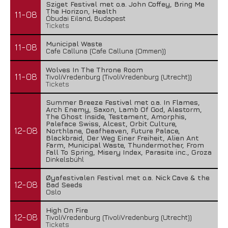
Sziget Festival met o.a. John Coffey, Bring Me
The Horizon, Health
11-08
Óbudai Eiland, Budapest
Tickets
Municipal Waste
11-08
Cafe Calluna (Cafe Calluna (Ommen))
Wolves In The Throne Room
11-08
TivoliVredenburg (TivoliVredenburg (Utrecht))
Tickets
Summer Breeze Festival met o.a. In Flames,
Arch Enemy, Saxon, Lamb Of God, Alestorm,
The Ghost Inside, Testament, Amorphis,
Paleface Swiss, Alcest, Orbit Culture,
12-08
Northlane, Deafheaven, Future Palace,
Blackbraid, Der Weg Einer Freiheit, Alien Ant
Farm, Municipal Waste, Thundermother, From
Fall To Spring, Misery Index, Parasite inc., Groza
Dinkelsbühl
Øyafestivalen Festival met o.a. Nick Cave & the
12-08
Bad Seeds
Oslo
High On Fire
12-08
TivoliVredenburg (TivoliVredenburg (Utrecht))
Tickets