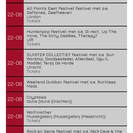
All Points East Festival Festival met o.a.
Deftones, Deafheaven
22-08
London
Tickets
Huntenpop Festival met o.a. Di-rect, Up The
Irons, The Dirty Daddies, Therapy?
22-08
Ulft
Tickets
DUISTER COLLECTIEF Festival met o.a. Sun
Worship, Doodseskader, Alkerdeel, Ggu:ll,
22-08
Modder, Terzij De Horde
Utrecht
Tickets
Waailand Outdoor Festival met o.a. Ruthless
22-08
Made
Cryptosis
22-08
Iduna (Iduna (Drachten))
Wolfmother
22-08
Muziekgieterij (Muziekgieterij (Maastricht))
Tickets
Rock en Seine Festival met o.a. Nick Cave & the