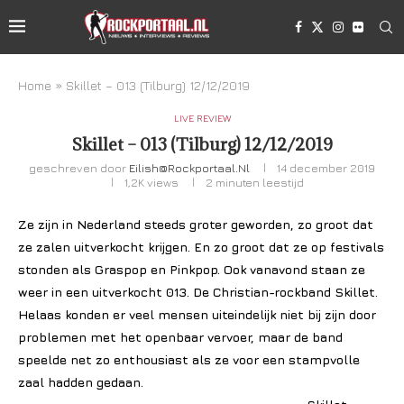
Home
»
Skillet – 013 (Tilburg) 12/12/2019
LIVE REVIEW
Skillet – 013 (Tilburg) 12/12/2019
geschreven door
Eilish@rockportaal.nl
14 december 2019
1,2K
views
2 minuten leestijd
Ze zijn in Nederland steeds groter geworden, zo groot dat
ze zalen uitverkocht krijgen. En zo groot dat ze op festivals
stonden als Graspop en Pinkpop. Ook vanavond staan ze
weer in een uitverkocht 013. De Christian-rockband Skillet.
Helaas konden er veel mensen uiteindelijk niet bij zijn door
problemen met het openbaar vervoer, maar de band
speelde net zo enthousiast als ze voor een stampvolle
zaal hadden gedaan.