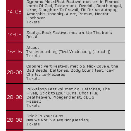
Dynamo MetalFest Festival met o.a. In Flames,
Lamb Of God, Testament, Overkill, Death Angel,
Urne, Slaughter To Prevail, Fit For An Autopsy,
14-08
Amorphis, Insanity Alert, Primus, Necrot
Eindhoven
Tickets
Zeeltje Rock Festival met o.a. Up The Irons
14-08
Deest
Alcest
18-08
TivoliVredenburg (TivoliVredenburg (Utrecht))
Tickets
Cabaret Vert Festival met o.a. Nick Cave & the
Bad Seeds, Deftones, Body Count feat. Ice-T
20-08
Charleville-Mézières
Tickets
Pukkelpop Festival met o.a. Deftones, The
Hives, Stick to your Guns, Chat Pile,
20-08
Deafheaven, Ploegendienst, dEUS
Hasselt
Tickets
Stick To Your Guns
20-08
Nieuwe Nor (Nieuwe Nor (Heerlen))
Tickets