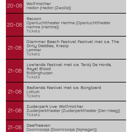
Wolfmother
20-08
Hedon (Hedon (Zwolle))
Racoon
Openluchttheater Hertme (Openluchttheater
20-08
Hertme (Hertme))
Tickets
Glemmer Beach Festival Festival met o.a. The
Dirty Daddies, Krezip
21-08
Lemmer
Tickets
Lowlands Festival met o.a. Terzij De Horde,
Royal Blood
21-08
Biddinghuizen
Tickets
Badlands Festival met o.a. Bongloard
21-08
Lottum
Tickets
Zuiderpark Live: Wolfmother
21-08
Zuiderparktheater (Zuiderparktheater (Den Haag))
Tickets
Deafheaven
21-08
Doornroosje (Doornroosje (Nijmegen))