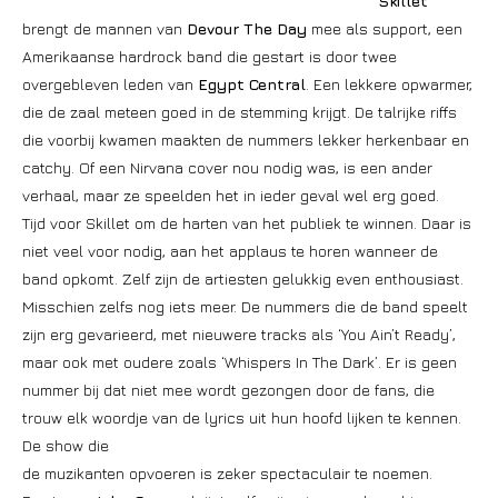
Skillet
brengt de mannen van
Devour The Day
mee als support, een
Amerikaanse hardrock band die gestart is door twee
overgebleven leden van
Egypt Central
. Een lekkere opwarmer,
die de zaal meteen goed in de stemming krijgt. De talrijke riffs
die voorbij kwamen maakten de nummers lekker herkenbaar en
catchy. Of een Nirvana cover nou nodig was, is een ander
verhaal, maar ze speelden het in ieder geval wel erg goed.
Tijd voor Skillet om de harten van het publiek te winnen. Daar is
niet veel voor nodig, aan het applaus te horen wanneer de
band opkomt. Zelf zijn de artiesten gelukkig even enthousiast.
Misschien zelfs nog iets meer. De nummers die de band speelt
zijn erg gevarieerd, met nieuwere tracks als ‘You Ain’t Ready’,
maar ook met oudere zoals ‘Whispers In The Dark’. Er is geen
nummer bij dat niet mee wordt gezongen door de fans, die
trouw elk woordje van de lyrics uit hun hoofd lijken te kennen.
De show die
de muzikanten opvoeren is zeker spectaculair te noemen.