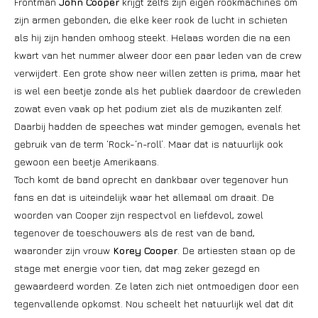
Frontman
John Cooper
krijgt zelfs zijn eigen rookmachines om
zijn armen gebonden, die elke keer rook de lucht in schieten
als hij zijn handen omhoog steekt. Helaas worden die na een
kwart van het nummer alweer door een paar leden van de crew
verwijdert. Een grote show neer willen zetten is prima, maar het
is wel een beetje zonde als het publiek daardoor de crewleden
zowat even vaak op het podium ziet als de muzikanten zelf.
Daarbij hadden de speeches wat minder gemogen, evenals het
gebruik van de term ‘Rock-‘n-roll’. Maar dat is natuurlijk ook
gewoon een beetje Amerikaans.
Toch komt de band oprecht en dankbaar over tegenover hun
fans en dat is uiteindelijk waar het allemaal om draait. De
woorden van Cooper zijn respectvol en liefdevol, zowel
tegenover de toeschouwers als de rest van de band,
waaronder zijn vrouw
Korey Cooper
. De artiesten staan op de
stage met energie voor tien, dat mag zeker gezegd en
gewaardeerd worden. Ze laten zich niet ontmoedigen door een
tegenvallende opkomst. Nou scheelt het natuurlijk wel dat dit