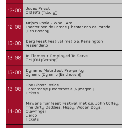
Judas Priest
12-08
013 (013 (Tilburg))
Ntjam Rosie - Who I Am
12-08
Theater aan de Parade (Theater aan de Parade
(Den Bosch))
Berg Feest Festival met o.a. Kensington
13-08
Tessenderlo
In Flames + Employed To Serve
13-08
OM (OM (Seraing))
Dynamo Metalfest Pre-party
13-08
Dynamo (Dynamo (Eindhoven))
The Ghost Inside
13-08
Doornroosje (Doornroosje (Nijmegen))
Tickets
Nirwana Tuinfeest Festival met o.a. John Coffey,
The Dirty Daddies, Hiqpy, Wodan Boys,
14-08
Clawfinger
Lierop
Tickets