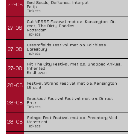
Bad Seeds, Deftones, Interpol
26-08
Parijs
Tickets
CuliNESSE Festival met o.a. Kensington, Di-
rect, The Dirty Daddies
27-08
Rotterdam
Tickets
Creamfields Festival met o.a. Faithless
27-08
Daresbury
Tickets
Hit The City Festival met o.a. Snapped Ankles,
27-08
Inherited
Eindhoven
Festival Strand Festival met o.a. Kensington
28-08
Utrecht
Breekout! Festival Festival met o.a. Di-rect
28-08
Bree
Tickets
Pelagic Fest Festival met o.a. Predatory Void
28-08
Maastricht
Tickets