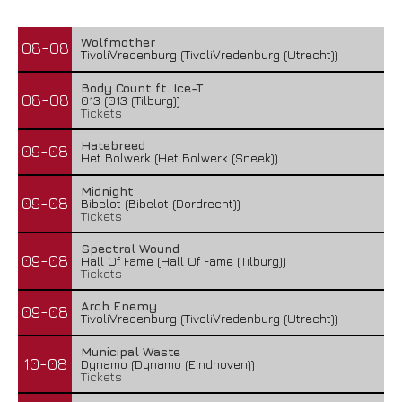
Wolfmother
08-08
TivoliVredenburg (TivoliVredenburg (Utrecht))
Body Count ft. Ice-T
08-08
013 (013 (Tilburg))
Tickets
Hatebreed
09-08
Het Bolwerk (Het Bolwerk (Sneek))
Midnight
09-08
Bibelot (Bibelot (Dordrecht))
Tickets
Spectral Wound
09-08
Hall Of Fame (Hall Of Fame (Tilburg))
Tickets
Arch Enemy
09-08
TivoliVredenburg (TivoliVredenburg (Utrecht))
Municipal Waste
10-08
Dynamo (Dynamo (Eindhoven))
Tickets