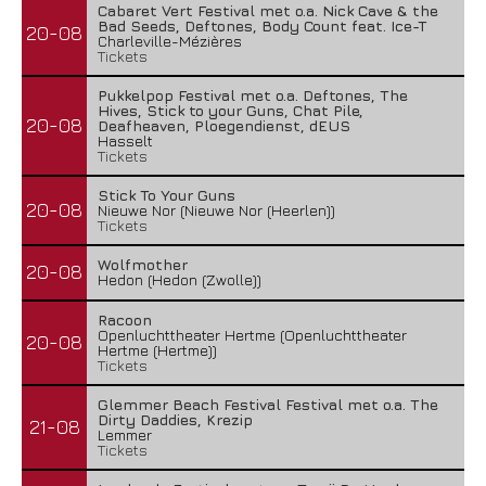
Cabaret Vert Festival met o.a. Nick Cave & the
Bad Seeds, Deftones, Body Count feat. Ice-T
20-08
Charleville-Mézières
Tickets
Pukkelpop Festival met o.a. Deftones, The
Hives, Stick to your Guns, Chat Pile,
20-08
Deafheaven, Ploegendienst, dEUS
Hasselt
Tickets
Stick To Your Guns
20-08
Nieuwe Nor (Nieuwe Nor (Heerlen))
Tickets
Wolfmother
20-08
Hedon (Hedon (Zwolle))
Racoon
Openluchttheater Hertme (Openluchttheater
20-08
Hertme (Hertme))
Tickets
Glemmer Beach Festival Festival met o.a. The
Dirty Daddies, Krezip
21-08
Lemmer
Tickets