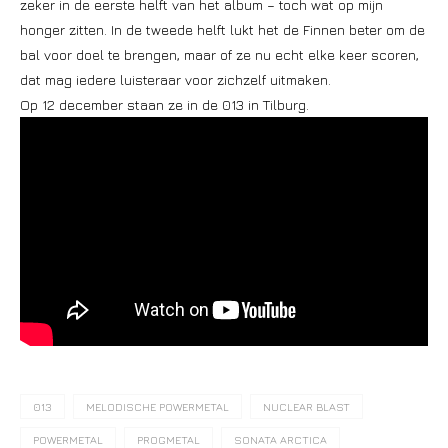
zeker in de eerste helft van het album – toch wat op mijn
honger zitten. In de tweede helft lukt het de Finnen beter om de
bal voor doel te brengen, maar of ze nu echt elke keer scoren,
dat mag iedere luisteraar voor zichzelf uitmaken.
Op 12 december staan ze in de 013 in Tilburg.
013
MELODISCHE POWERMETAL
NUCLEAR BLAST
POWERMETAL
PROGMETAL
SONATA ARCTICA