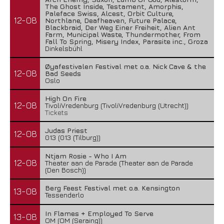
The Ghost Inside, Testament, Amorphis,
Paleface Swiss, Alcest, Orbit Culture,
12-08
Northlane, Deafheaven, Future Palace,
Blackbraid, Der Weg Einer Freiheit, Alien Ant
Farm, Municipal Waste, Thundermother, From
Fall To Spring, Misery Index, Parasite inc., Groza
Dinkelsbühl
Øyafestivalen Festival met o.a. Nick Cave & the
12-08
Bad Seeds
Oslo
High On Fire
12-08
TivoliVredenburg (TivoliVredenburg (Utrecht))
Tickets
Judas Priest
12-08
013 (013 (Tilburg))
Ntjam Rosie - Who I Am
12-08
Theater aan de Parade (Theater aan de Parade
(Den Bosch))
Berg Feest Festival met o.a. Kensington
13-08
Tessenderlo
In Flames + Employed To Serve
13-08
OM (OM (Seraing))