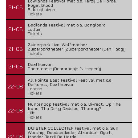
Lowlands Festival met o.a. Terzij De Horde,
Royal Blood
21-08
Biddinghuizen
Tickets
Badlands Festival met o.a. Bongloard
21-08
Lottum
Tickets
Zuiderpark Live: Wolfmother
21-08
Zuiderparktheater (Zuiderparktheater (Den Haag))
Tickets
Deafheaven
21-08
Doornroosje (Doornroosje (Nijmegen))
All Points East Festival Festival met o.a.
Deftones, Deafheaven
22-08
London
Tickets
Huntenpop Festival met o.a. Di-rect, Up The
Irons, The Dirty Daddies, Therapy?
22-08
Ulft
Tickets
DUISTER COLLECTIEF Festival met o.a. Sun
Worship, Doodseskader, Alkerdeel, Ggu:ll,
22-08
Modder, Terzij De Horde