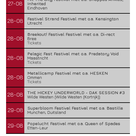
27-08
Inherited
Eindhoven
Festival Strand Festival met o.a. Kensington
28-08
Utrecht
Breekout! Festival Festival met o.a. Di-rect
28-08
Bree
Tickets
Pelagic Fest Festival met o.a. Predatory Void
28-08
Maastricht
Tickets
Metallicamp Festival met o.a. HESKEN
28-08
Ommen
Tickets
THE HICKEY UNDERWORLD - DAK SESSION #3
28-08
Wilde Westen (Wilde Westen (Kortrijk))
Superbloom Festival Festival met o.a. Bastille
29-08
Munchen, Duitsland
Popelucht Festival met o.a. Queen of Spades
29-08
Etten-Leur