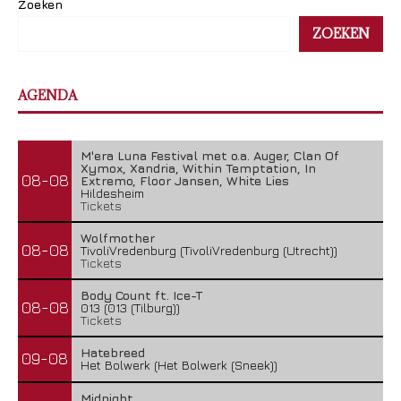
Zoeken
ZOEKEN
AGENDA
M'era Luna Festival met o.a. Auger, Clan Of
Xymox, Xandria, Within Temptation, In
08-08
Extremo, Floor Jansen, White Lies
Hildesheim
Tickets
Wolfmother
08-08
TivoliVredenburg (TivoliVredenburg (Utrecht))
Tickets
Body Count ft. Ice-T
08-08
013 (013 (Tilburg))
Tickets
Hatebreed
09-08
Het Bolwerk (Het Bolwerk (Sneek))
Midnight