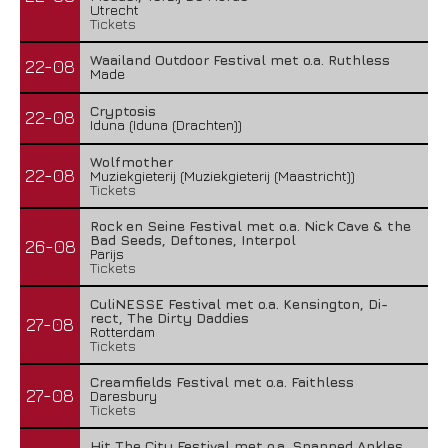
Utrecht
Tickets
Waailand Outdoor Festival met o.a. Ruthless
22-08
Made
Cryptosis
22-08
Iduna (Iduna (Drachten))
Wolfmother
22-08
Muziekgieterij (Muziekgieterij (Maastricht))
Tickets
Rock en Seine Festival met o.a. Nick Cave & the
Bad Seeds, Deftones, Interpol
26-08
Parijs
Tickets
CuliNESSE Festival met o.a. Kensington, Di-
rect, The Dirty Daddies
27-08
Rotterdam
Tickets
Creamfields Festival met o.a. Faithless
27-08
Daresbury
Tickets
Hit The City Festival met o.a. Snapped Ankles,