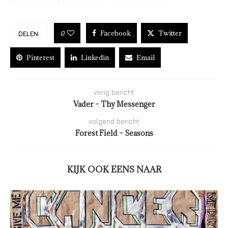
Facebook
Twitter
0
DELEN
Pinterest
Linkedin
Email
vorig bericht
Vader – Thy Messenger
volgend bericht
Forest Field – Seasons
KIJK OOK EENS NAAR