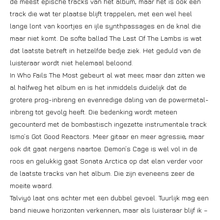
de meest epische tracks van het album, maar het is ook een
track die wat ter plaatse blijft trappelen, met een wel heel
lange lont van koortjes en ijle synthpassages en de knal die
maar niet komt. De softe ballad The Last Of The Lambs is wat
dat laatste betreft in hetzelfde bedje ziek. Het geduld van de
luisteraar wordt niet helemaal beloond.
In Who Fails The Most gebeurt al wat meer, maar dan zitten we
al halfweg het album en is het inmiddels duidelijk dat de
grotere prog-inbreng en evenredige daling van de powermetal-
inbreng tot gevolg heeft. Die bedenking wordt meteen
gecounterd met de bombastisch ingezette instrumentale track
Ismo’s Got Good Reactors. Meer gitaar en meer agressie, maar
ook dit gaat nergens naartoe. Demon’s Cage is wel vol in de
roos en gelukkig gaat Sonata Arctica op dat elan verder voor
de laatste tracks van het album. Die zijn eveneens zeer de
moeite waard.
Talviyö laat ons achter met een dubbel gevoel. Tuurlijk mag een
band nieuwe horizonten verkennen, maar als luisteraar blijf ik –