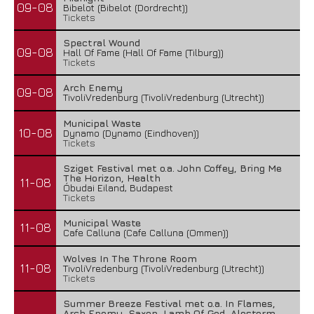
09-08
Bibelot (Bibelot (Dordrecht))
Tickets
Spectral Wound
09-08
Hall Of Fame (Hall Of Fame (Tilburg))
Tickets
Arch Enemy
09-08
TivoliVredenburg (TivoliVredenburg (Utrecht))
Municipal Waste
10-08
Dynamo (Dynamo (Eindhoven))
Tickets
Sziget Festival met o.a. John Coffey, Bring Me
The Horizon, Health
11-08
Óbudai Eiland, Budapest
Tickets
Municipal Waste
11-08
Cafe Calluna (Cafe Calluna (Ommen))
Wolves In The Throne Room
11-08
TivoliVredenburg (TivoliVredenburg (Utrecht))
Tickets
Summer Breeze Festival met o.a. In Flames,
Arch Enemy, Saxon, Lamb Of God, Alestorm,