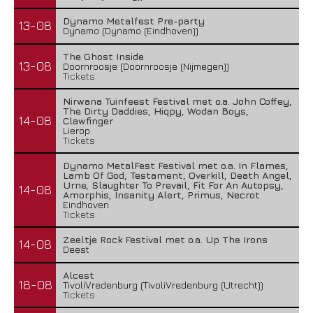
Dynamo Metalfest Pre-party
13-08
Dynamo (Dynamo (Eindhoven))
The Ghost Inside
13-08
Doornroosje (Doornroosje (Nijmegen))
Tickets
Nirwana Tuinfeest Festival met o.a. John Coffey,
The Dirty Daddies, Hiqpy, Wodan Boys,
14-08
Clawfinger
Lierop
Tickets
Dynamo MetalFest Festival met o.a. In Flames,
Lamb Of God, Testament, Overkill, Death Angel,
Urne, Slaughter To Prevail, Fit For An Autopsy,
14-08
Amorphis, Insanity Alert, Primus, Necrot
Eindhoven
Tickets
Zeeltje Rock Festival met o.a. Up The Irons
14-08
Deest
Alcest
18-08
TivoliVredenburg (TivoliVredenburg (Utrecht))
Tickets