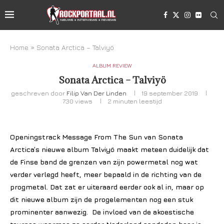
Home
»
Sonata Arctica – Talviyö
ALBUM REVIEW
Sonata Arctica – Talviyö
geschreven door
Filip Van Der Linden
19 september 2019
730
views
2 minuten leestijd
Openingstrack Message From The Sun van Sonata
Arctica’s nieuwe album Talviyö maakt meteen duidelijk dat
de Finse band de grenzen van zijn powermetal nog wat
verder verlegd heeft, meer bepaald in de richting van de
progmetal. Dat zat er uiteraard eerder ook al in, maar op
dit nieuwe album zijn de progelementen nog een stuk
prominenter aanwezig. De invloed van de akoestische