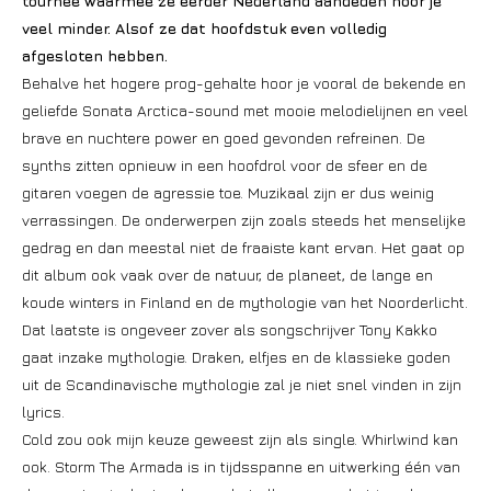
tournee waarmee ze eerder Nederland aandeden hoor je
veel minder. Alsof ze dat hoofdstuk even volledig
afgesloten hebben.
Behalve het hogere prog-gehalte hoor je vooral de bekende en
geliefde Sonata Arctica-sound met mooie melodielijnen en veel
brave en nuchtere power en goed gevonden refreinen. De
synths zitten opnieuw in een hoofdrol voor de sfeer en de
gitaren voegen de agressie toe. Muzikaal zijn er dus weinig
verrassingen. De onderwerpen zijn zoals steeds het menselijke
gedrag en dan meestal niet de fraaiste kant ervan. Het gaat op
dit album ook vaak over de natuur, de planeet, de lange en
koude winters in Finland en de mythologie van het Noorderlicht.
Dat laatste is ongeveer zover als songschrijver Tony Kakko
gaat inzake mythologie. Draken, elfjes en de klassieke goden
uit de Scandinavische mythologie zal je niet snel vinden in zijn
lyrics.
Cold zou ook mijn keuze geweest zijn als single. Whirlwind kan
ook. Storm The Armada is in tijdsspanne en uitwerking één van