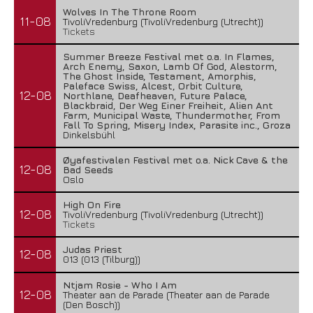
Wolves In The Throne Room
11-08
TivoliVredenburg (TivoliVredenburg (Utrecht))
Tickets
Summer Breeze Festival met o.a. In Flames,
Arch Enemy, Saxon, Lamb Of God, Alestorm,
The Ghost Inside, Testament, Amorphis,
Paleface Swiss, Alcest, Orbit Culture,
12-08
Northlane, Deafheaven, Future Palace,
Blackbraid, Der Weg Einer Freiheit, Alien Ant
Farm, Municipal Waste, Thundermother, From
Fall To Spring, Misery Index, Parasite inc., Groza
Dinkelsbühl
Øyafestivalen Festival met o.a. Nick Cave & the
12-08
Bad Seeds
Oslo
High On Fire
12-08
TivoliVredenburg (TivoliVredenburg (Utrecht))
Tickets
Judas Priest
12-08
013 (013 (Tilburg))
Ntjam Rosie - Who I Am
12-08
Theater aan de Parade (Theater aan de Parade
(Den Bosch))