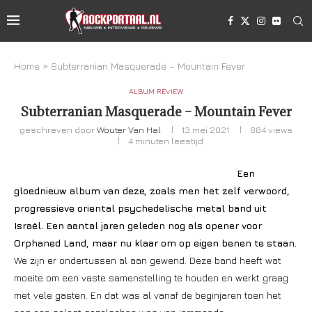
Home
»
Subterranian Masquerade – Mountain Fever
ALBUM REVIEW
Subterranian Masquerade – Mountain Fever
geschreven door
Wouter Van Hal
13 mei 2021
684
views
4 minuten leestijd
Een
gloednieuw album van deze, zoals men het zelf verwoord,
progressieve oriental psychedelische metal band uit
Israël. Een aantal jaren geleden nog als opener voor
Orphaned Land, maar nu klaar om op eigen benen te staan.
We zijn er ondertussen al aan gewend. Deze band heeft wat
moeite om een vaste samenstelling te houden en werkt graag
met vele gasten. En dat was al vanaf de beginjaren toen het