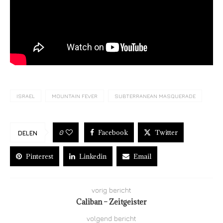
ISRAEL
MOUNTAIN FEVER
SUBTERRANEAN MASQUERADE
Facebook
Twitter
0
DELEN
Pinterest
Linkedin
Email
vorig bericht
Caliban – Zeitgeister
volgend bericht