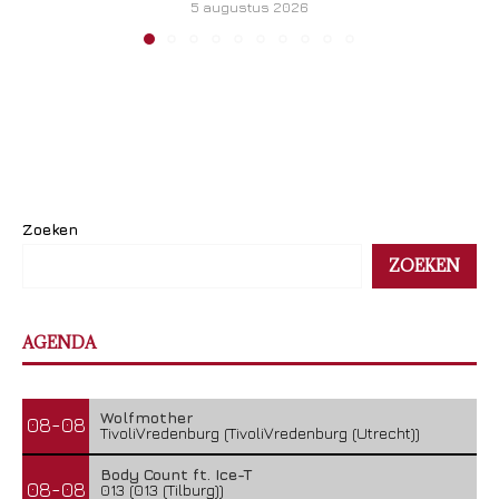
5 augustus 2026
Zoeken
ZOEKEN
AGENDA
Wolfmother
08-08
TivoliVredenburg (TivoliVredenburg (Utrecht))
Body Count ft. Ice-T
08-08
013 (013 (Tilburg))