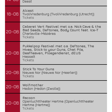
Deest
Alcest
18-08
TivoliVredenburg (TivoliVredenburg (Utrecht))
Tickets
Cabaret Vert Festival met o.a. Nick Cave & the
Bad Seeds, Deftones, Body Count feat. Ice-T
20-08
Charleville-Mézières
Tickets
Pukkelpop Festival met o.a. Deftones, The
Hives, Stick to your Guns, Chat Pile,
20-08
Deafheaven, Ploegendienst, dEUS
Hasselt
Tickets
Stick To Your Guns
20-08
Nieuwe Nor (Nieuwe Nor (Heerlen))
Tickets
Wolfmother
20-08
Hedon (Hedon (Zwolle))
Racoon
Openluchttheater Hertme (Openluchttheater
20-08
Hertme (Hertme))
Tickets