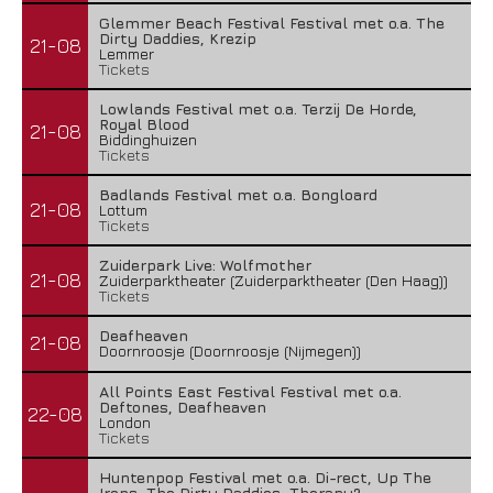
Glemmer Beach Festival Festival met o.a. The
Dirty Daddies, Krezip
21-08
Lemmer
Tickets
Lowlands Festival met o.a. Terzij De Horde,
Royal Blood
21-08
Biddinghuizen
Tickets
Badlands Festival met o.a. Bongloard
21-08
Lottum
Tickets
Zuiderpark Live: Wolfmother
21-08
Zuiderparktheater (Zuiderparktheater (Den Haag))
Tickets
Deafheaven
21-08
Doornroosje (Doornroosje (Nijmegen))
All Points East Festival Festival met o.a.
Deftones, Deafheaven
22-08
London
Tickets
Huntenpop Festival met o.a. Di-rect, Up The
Irons, The Dirty Daddies, Therapy?