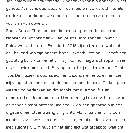
Jerusalem word ook vriendelijk bedankt voor zijn aandeel in het
geheel. Al met al dus wederom een reis om de wereld met als
eindresultaat dit nieuwe album dat door Costin Chioreanu is
voorzien van coverart.
Zodra Snake Charmer inzet komen de typerende oosterse
klanken de woonkamer vullen. Al snel laat zanger Davidavi
Dolev van zich horen. Pas sinds 2018 bij de band en wellicht
ook bekend van zijn andere band Seventh Station. Hij heeft een
geweldig bereik en variatie in zijn kunnen. Eigenschappen waar
deze muziek om vraagt. Bij vlagen laat hij mij denken aan Geoff
Tate. De muziek is doorspekt met bijzondere melodielijnen die
mij vaag laten denken aan de moskee om de hoek. Dit kan geen
westerling bedenken en dat maakt het allemaal fris en
spannend om te beluisteren. Diaspora my Love start met piano
en bongo’s maar ontaard uiteindelijk via een gitaarsolo in een
orgasme van cleane zang en grunts. Het titelnummer is een
mooie mix van west en oost. In mijn ogen uiteindelijk veel te kort
met slechts 5,5 minuut en het eind lijkt wat afgekapt. Wellicht