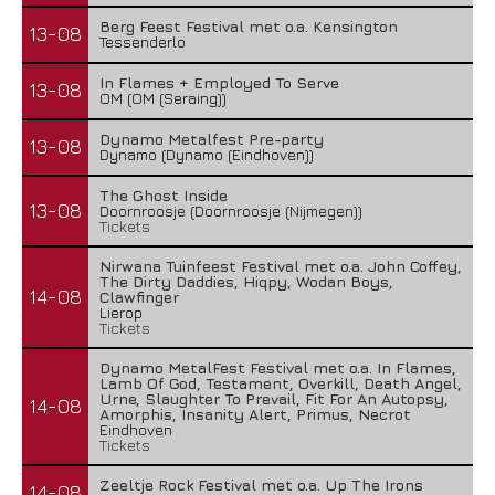
Berg Feest Festival met o.a. Kensington
13-08
Tessenderlo
In Flames + Employed To Serve
13-08
OM (OM (Seraing))
Dynamo Metalfest Pre-party
13-08
Dynamo (Dynamo (Eindhoven))
The Ghost Inside
13-08
Doornroosje (Doornroosje (Nijmegen))
Tickets
Nirwana Tuinfeest Festival met o.a. John Coffey,
The Dirty Daddies, Hiqpy, Wodan Boys,
14-08
Clawfinger
Lierop
Tickets
Dynamo MetalFest Festival met o.a. In Flames,
Lamb Of God, Testament, Overkill, Death Angel,
Urne, Slaughter To Prevail, Fit For An Autopsy,
14-08
Amorphis, Insanity Alert, Primus, Necrot
Eindhoven
Tickets
Zeeltje Rock Festival met o.a. Up The Irons
14-08