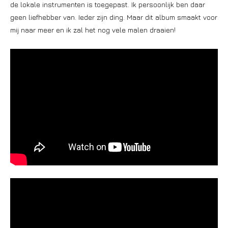
de lokale instrumenten is toegepast. Ik persoonlijk ben daar
geen liefhebber van. Ieder zijn ding. Maar dit album smaakt voor
mij naar meer en ik zal het nog vele malen draaien!