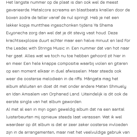
Het langste nummer op de plaat is dan ook wel de meest
gevarieerde. Metalcore screams en blastbeats knallen door de
boxen zodra de teller vanaf de nul springt. Heb je net een
lekker kopje muntthee ingeschonken tijdens Ya Shema
Evyonecha zorg dan wel dat je dit stevig vast houd. Deze
krachtsexplosie duurt echter maar een halve minuut en leid For
the Leader, with Strings Music in. Een nummer dat van hot naar
her gaat. Alles wat we toch nu toe hebben gehoord zit hier in
en meer. Een hele knappe compositie waarbij violen en gitaren
op een moment elkaar in duel afwisselen. Maar steeds ook
weer die oosterse melodieën in de riffs. Mångata mag het
album afsluiten en doet dit met onder andere Matan Shmuely
en Idan Amsalem van Orphaned Land. Uiteindelijk is dit ook de
eerste single van het album geworden.
Al met al een in mijn ogen geweldig album dat na een aantal
luisterbeurten mij opnieuw steeds laat verassen. Wat ik wel
waardeer op dit album is dat er zeer zeker oosterse invloeden
zijn in de arrangementen, maar niet het veelvuldige gebruik van