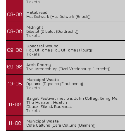
Tickets
Hatebreed
09-08
Het Bolwerk (Het Bolwerk (Sneek))
Midnight
09-08
Bibelot (Bibelot (Dordrecht))
Tickets
Spectral Wound
09-08
Hall Of Fame (Hall Of Fame (Tilburg))
Tickets
Arch Enemy
09-08
TivoliVredenburg (TivoliVredenburg (Utrecht))
Municipal Waste
10-08
Dynamo (Dynamo (Eindhoven))
Tickets
Sziget Festival met o.a. John Coffey, Bring Me
The Horizon, Health
11-08
Óbudai Eiland, Budapest
Tickets
Municipal Waste
11-08
Cafe Calluna (Cafe Calluna (Ommen))