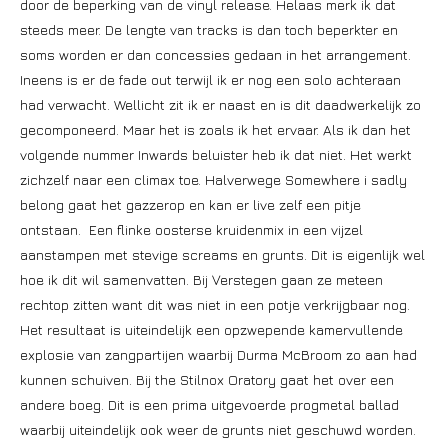
door de beperking van de vinyl release. Helaas merk ik dat
steeds meer. De lengte van tracks is dan toch beperkter en
soms worden er dan concessies gedaan in het arrangement.
Ineens is er de fade out terwijl ik er nog een solo achteraan
had verwacht. Wellicht zit ik er naast en is dit daadwerkelijk zo
gecomponeerd. Maar het is zoals ik het ervaar. Als ik dan het
volgende nummer Inwards beluister heb ik dat niet. Het werkt
zichzelf naar een climax toe. Halverwege Somewhere i sadly
belong gaat het gazzerop en kan er live zelf een pitje
ontstaan. Een flinke oosterse kruidenmix in een vijzel
aanstampen met stevige screams en grunts. Dit is eigenlijk wel
hoe ik dit wil samenvatten. Bij Verstegen gaan ze meteen
rechtop zitten want dit was niet in een potje verkrijgbaar nog.
Het resultaat is uiteindelijk een opzwepende kamervullende
explosie van zangpartijen waarbij Durma McBroom zo aan had
kunnen schuiven. Bij the Stilnox Oratory gaat het over een
andere boeg. Dit is een prima uitgevoerde progmetal ballad
waarbij uiteindelijk ook weer de grunts niet geschuwd worden.