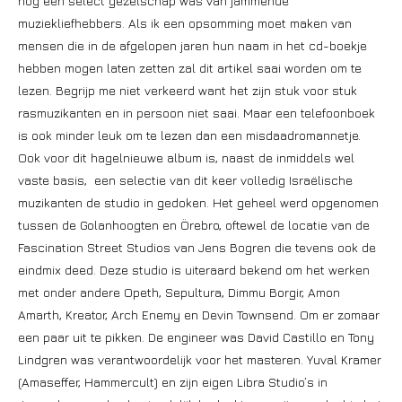
nog een select gezelschap was van jammende
muziekliefhebbers. Als ik een opsomming moet maken van
mensen die in de afgelopen jaren hun naam in het cd-boekje
hebben mogen laten zetten zal dit artikel saai worden om te
lezen. Begrijp me niet verkeerd want het zijn stuk voor stuk
rasmuzikanten en in persoon niet saai. Maar een telefoonboek
is ook minder leuk om te lezen dan een misdaadromannetje.
Ook voor dit hagelnieuwe album is, naast de inmiddels wel
vaste basis, een selectie van dit keer volledig Israëlische
muzikanten de studio in gedoken. Het geheel werd opgenomen
tussen de Golanhoogten en Örebro, oftewel de locatie van de
Fascination Street Studios van Jens Bogren die tevens ook de
eindmix deed. Deze studio is uiteraard bekend om het werken
met onder andere Opeth, Sepultura, Dimmu Borgir, Amon
Amarth, Kreator, Arch Enemy en Devin Townsend. Om er zomaar
een paar uit te pikken. De engineer was David Castillo en Tony
Lindgren was verantwoordelijk voor het masteren. Yuval Kramer
(Amaseffer, Hammercult) en zijn eigen Libra Studio’s in