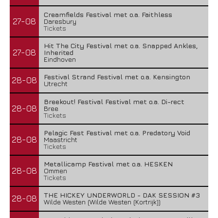
Creamfields Festival met o.a. Faithless
27-08
Daresbury
Tickets
Hit The City Festival met o.a. Snapped Ankles,
27-08
Inherited
Eindhoven
Festival Strand Festival met o.a. Kensington
28-08
Utrecht
Breekout! Festival Festival met o.a. Di-rect
28-08
Bree
Tickets
Pelagic Fest Festival met o.a. Predatory Void
28-08
Maastricht
Tickets
Metallicamp Festival met o.a. HESKEN
28-08
Ommen
Tickets
THE HICKEY UNDERWORLD - DAK SESSION #3
28-08
Wilde Westen (Wilde Westen (Kortrijk))