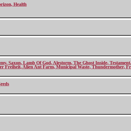
orizon, Health
my, Saxon, Lamb Of God, Alestorm, The Ghost Inside, Testament, A
r Freiheit, Alien Ant Farm, Municipal Waste, Thundermother, Fro
Seeds