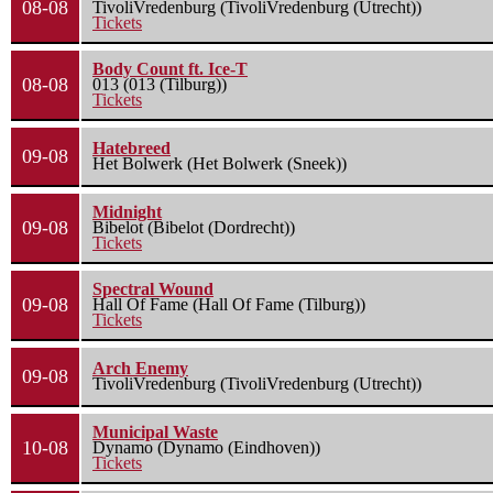
08-08
TivoliVredenburg (TivoliVredenburg (Utrecht))
Tickets
Body Count ft. Ice-T
08-08
013 (013 (Tilburg))
Tickets
Hatebreed
09-08
Het Bolwerk (Het Bolwerk (Sneek))
Midnight
09-08
Bibelot (Bibelot (Dordrecht))
Tickets
Spectral Wound
09-08
Hall Of Fame (Hall Of Fame (Tilburg))
Tickets
Arch Enemy
09-08
TivoliVredenburg (TivoliVredenburg (Utrecht))
Municipal Waste
10-08
Dynamo (Dynamo (Eindhoven))
Tickets