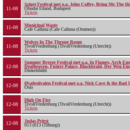
Sziget Festival met o.a. John Coffey, Bring Me The H
11-08
Óbudai Eiland, Budapest
Tickets
Municipal Waste
11-08
Cafe Calluna (Cafe Calluna (Ommen))
Wolves In The Throne Room
11-08
TivoliVredenburg (TivoliVredenburg (Utrecht))
Tickets
Summer Breeze Festival met o.a. In Flames, Arch Ene
12-08
Deafheaven, Future Palace, Blackbraid, Der Weg Eine
Dinkelsbühl
Øyafestivalen Festival met o.a. Nick Cave & the Bad 
12-08
Oslo
High On Fire
12-08
TivoliVredenburg (TivoliVredenburg (Utrecht))
Tickets
Judas Priest
12-08
013 (013 (Tilburg))