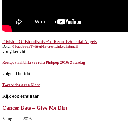
Division Of Blood
NoiseArt Records
Suicidal Angels
Delen
0
Facebook
Twitter
Pinterest
Linkedin
Email
vorig bericht
Rockportaal blikt vooruit: Pinkpop 2016: Zaterdag
volgend bericht
Twee video's van Klone
Kijk ook eens naar
Cancer Bats – Give Me Dirt
5 augustus 2026