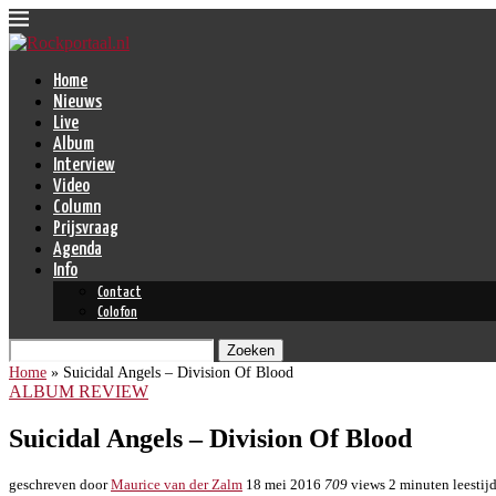
Home
Nieuws
Live
Album
Interview
Video
Column
Prijsvraag
Agenda
Info
Contact
Colofon
Zoeken
Home
»
Suicidal Angels – Division Of Blood
ALBUM REVIEW
Suicidal Angels – Division Of Blood
geschreven door
Maurice van der Zalm
18 mei 2016
709
views
2 minuten leestij