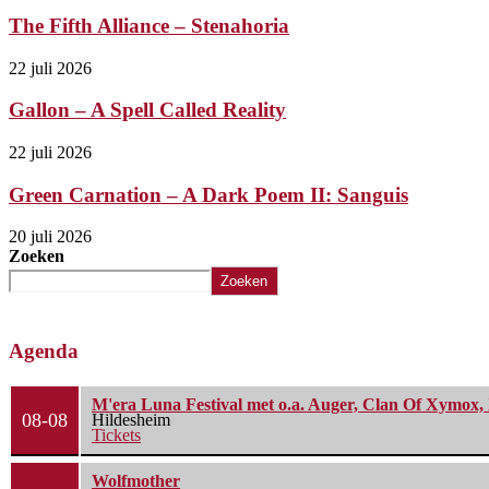
The Fifth Alliance – Stenahoria
22 juli 2026
Gallon – A Spell Called Reality
22 juli 2026
Green Carnation – A Dark Poem II: Sanguis
20 juli 2026
Zoeken
Zoeken
Agenda
M'era Luna Festival met o.a. Auger, Clan Of Xymox, 
08-08
Hildesheim
Tickets
Wolfmother