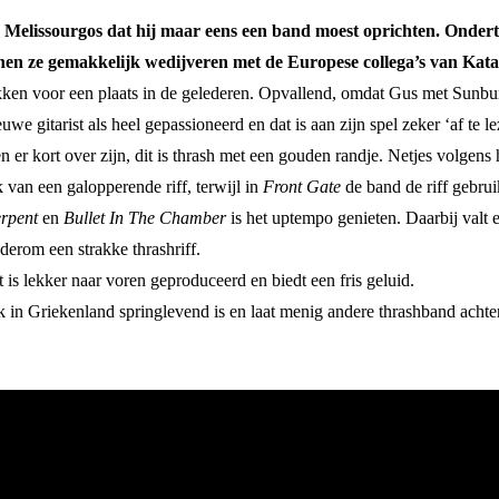
k Melissourgos dat hij maar eens een band moest oprichten. Ondertus
nen ze gemakkelijk wedijveren met de Europese collega’s van Kat
kken voor een plaats in de gelederen. Opvallend, omdat Gus met Sunbur
we gitarist als heel gepassioneerd en dat is aan zijn spel zeker ‘af te le
er kort over zijn, dit is thrash met een gouden randje. Netjes volgens 
van een galopperende riff, terwijl in
Front Gate
de band de riff gebrui
erpent
en
Bullet In The Chamber
is het uptempo genieten. Daarbij valt
erom een strakke thrashriff.
t is lekker naar voren geproduceerd en biedt een fris geluid.
 in Griekenland springlevend is en laat menig andere thrashband achter