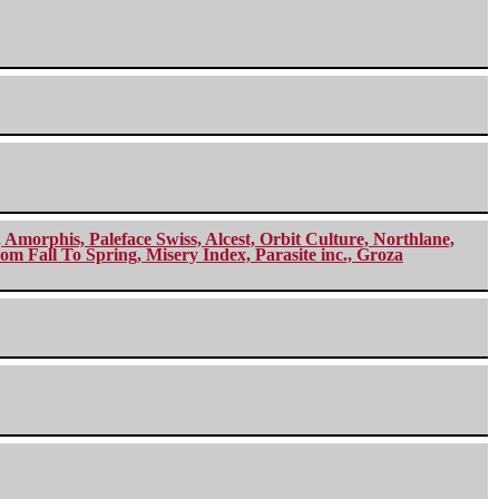
morphis, Paleface Swiss, Alcest, Orbit Culture, Northlane,
m Fall To Spring, Misery Index, Parasite inc., Groza