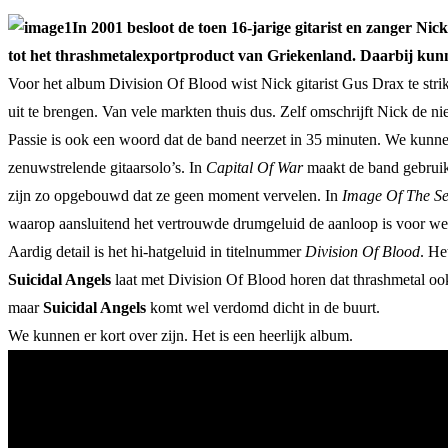
In 2001 besloot de toen 16-jarige gitarist en zanger Nic
tot het thrashmetalexportproduct van Griekenland. Daarbij kun
Voor het album Division Of Blood wist Nick gitarist Gus Drax te stri
uit te brengen. Van vele markten thuis dus. Zelf omschrijft Nick de nieu
Passie is ook een woord dat de band neerzet in 35 minuten. We kunnen 
zenuwstrelende gitaarsolo’s. In
Capital Of War
maakt de band gebruik 
zijn zo opgebouwd dat ze geen moment vervelen. In
Image Of The S
waarop aansluitend het vertrouwde drumgeluid de aanloop is voor wed
Aardig detail is het hi-hatgeluid in titelnummer
Division Of Blood
. He
Suicidal Angels
laat met Division Of Blood horen dat thrashmetal ook
maar
Suicidal Angels
komt wel verdomd dicht in de buurt.
We kunnen er kort over zijn. Het is een heerlijk album.