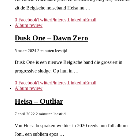
zit de Belgische noiseband Heisa nu …
0
Facebook
Twitter
Pinterest
Linkedin
Email
Album review
Dusk One – Dawn Zero
5 maart 2024
2 minuten leestijd
Dusk One is een nieuwe Belgische band die grossiert in
progressive sludge. Op hun in …
0
Facebook
Twitter
Pinterest
Linkedin
Email
Album review
Heisa – Outliar
7 april 2022
2 minuten leestijd
Van Heisa bespraken we hier in 2020 reeds hun full album
Joni, een subliem epos …