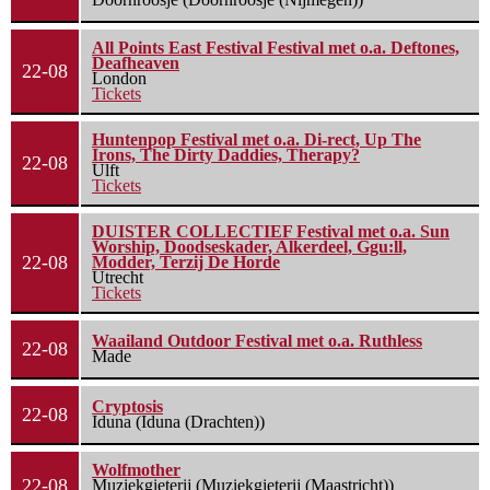
All Points East Festival Festival met o.a. Deftones,
Deafheaven
22-08
London
Tickets
Huntenpop Festival met o.a. Di-rect, Up The
Irons, The Dirty Daddies, Therapy?
22-08
Ulft
Tickets
DUISTER COLLECTIEF Festival met o.a. Sun
Worship, Doodseskader, Alkerdeel, Ggu:ll,
22-08
Modder, Terzij De Horde
Utrecht
Tickets
Waailand Outdoor Festival met o.a. Ruthless
22-08
Made
Cryptosis
22-08
Iduna (Iduna (Drachten))
Wolfmother
22-08
Muziekgieterij (Muziekgieterij (Maastricht))