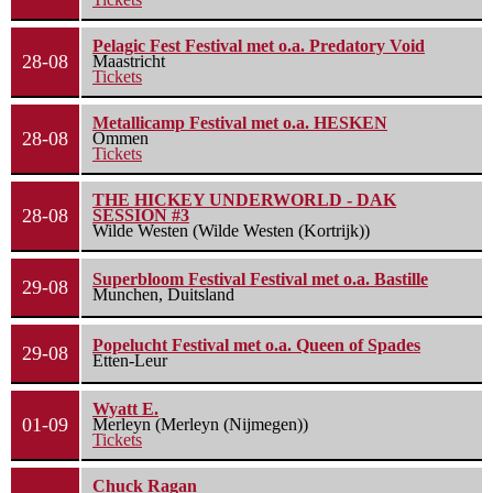
Pelagic Fest Festival met o.a. Predatory Void
28-08
Maastricht
Tickets
Metallicamp Festival met o.a. HESKEN
28-08
Ommen
Tickets
THE HICKEY UNDERWORLD - DAK
28-08
SESSION #3
Wilde Westen (Wilde Westen (Kortrijk))
Superbloom Festival Festival met o.a. Bastille
29-08
Munchen, Duitsland
Popelucht Festival met o.a. Queen of Spades
29-08
Etten-Leur
Wyatt E.
01-09
Merleyn (Merleyn (Nijmegen))
Tickets
Chuck Ragan