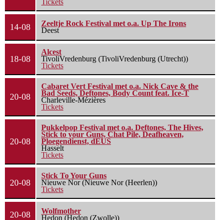
Tickets
Zeeltje Rock Festival met o.a. Up The Irons
14-08
Deest
Alcest
18-08
TivoliVredenburg (TivoliVredenburg (Utrecht))
Tickets
Cabaret Vert Festival met o.a. Nick Cave & the
Bad Seeds, Deftones, Body Count feat. Ice-T
20-08
Charleville-Mézières
Tickets
Pukkelpop Festival met o.a. Deftones, The Hives,
Stick to your Guns, Chat Pile, Deafheaven,
20-08
Ploegendienst, dEUS
Hasselt
Tickets
Stick To Your Guns
20-08
Nieuwe Nor (Nieuwe Nor (Heerlen))
Tickets
Wolfmother
20-08
Hedon (Hedon (Zwolle))