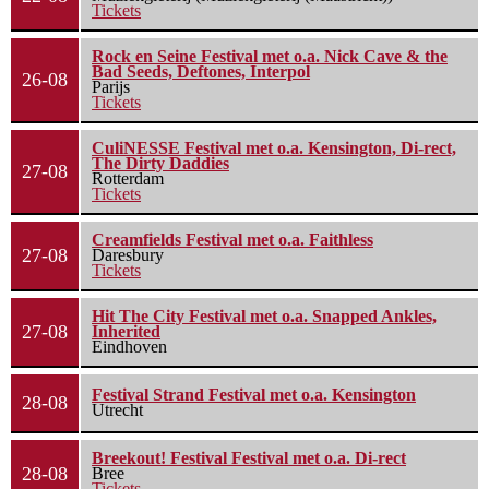
Tickets
Rock en Seine Festival met o.a. Nick Cave & the
Bad Seeds, Deftones, Interpol
26-08
Parijs
Tickets
CuliNESSE Festival met o.a. Kensington, Di-rect,
The Dirty Daddies
27-08
Rotterdam
Tickets
Creamfields Festival met o.a. Faithless
27-08
Daresbury
Tickets
Hit The City Festival met o.a. Snapped Ankles,
27-08
Inherited
Eindhoven
Festival Strand Festival met o.a. Kensington
28-08
Utrecht
Breekout! Festival Festival met o.a. Di-rect
28-08
Bree
Tickets