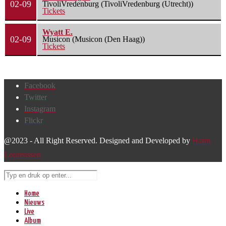
02-09
TivoliVredenburg (TivoliVredenburg (Utrecht))
Tickets
Wyatt E.
02-09
Musicon (Musicon (Den Haag))
Tickets
Facebook
Twitter
Instagram
Flickr
@2023 - All Right Reserved. Designed and Developed by
Harm
Lourenssen
Home
Nieuws
Live
Album