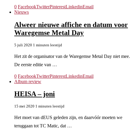
0
Facebook
Twitter
Pinterest
Linkedin
Email
Nieuws
Alweer nieuwe affiche en datum voor
Waregemse Metal Day
5 juli 2020
1 minuten leestijd
Het zit de organisator van de Waregemse Metal Day niet mee.
De eerste editie van …
0
Facebook
Twitter
Pinterest
Linkedin
Email
Album review
HEISA – joni
15 mei 2020
1 minuten leestijd
Het moet van dEUS geleden zijn, en daarvóór moeten we
teruggaan tot TC Matic, dat …