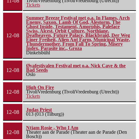
11-08
TivoliVredenburg (TivoliVredenburg (Utrecht))
Tickets
Summer Breeze Festival met o.a. In Flames, Arch
Enemy, Saxon, Lamb Of God, Alestorm, The
Ghost Inside, Testament, Amorphis, Paleface
Swiss, Alcest, Orbit Culture, Northlane,
12-08
Deafheaven, Future Palace, Blackbraid, Der Weg
Einer Freiheit, Alien Ant Farm, Municipal Waste,
Thundermother, From Fall To Spring, Misery
Index, Parasite inc., Groza
Dinkelsbühl
Øyafestivalen Festival met o.a. Nick Cave & the
12-08
Bad Seeds
Oslo
High On Fire
12-08
TivoliVredenburg (TivoliVredenburg (Utrecht))
Tickets
Judas Priest
12-08
013 (013 (Tilburg))
Ntjam Rosie - Who I Am
12-08
Theater aan de Parade (Theater aan de Parade (Den
Bosch))