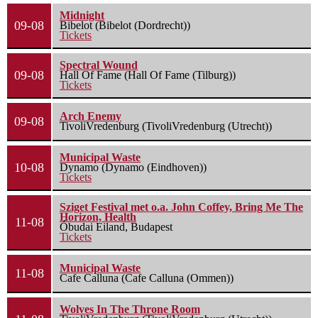
Midnight
09-08
Bibelot (Bibelot (Dordrecht))
Tickets
Spectral Wound
09-08
Hall Of Fame (Hall Of Fame (Tilburg))
Tickets
Arch Enemy
09-08
TivoliVredenburg (TivoliVredenburg (Utrecht))
Municipal Waste
10-08
Dynamo (Dynamo (Eindhoven))
Tickets
Sziget Festival met o.a. John Coffey, Bring Me The
Horizon, Health
11-08
Óbudai Eiland, Budapest
Tickets
Municipal Waste
11-08
Cafe Calluna (Cafe Calluna (Ommen))
Wolves In The Throne Room