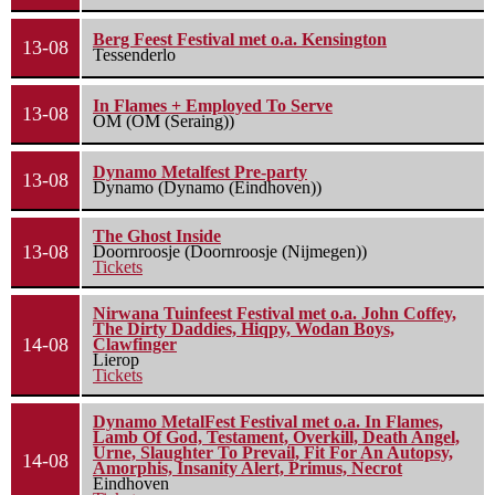
Berg Feest Festival met o.a. Kensington
13-08
Tessenderlo
In Flames + Employed To Serve
13-08
OM (OM (Seraing))
Dynamo Metalfest Pre-party
13-08
Dynamo (Dynamo (Eindhoven))
The Ghost Inside
13-08
Doornroosje (Doornroosje (Nijmegen))
Tickets
Nirwana Tuinfeest Festival met o.a. John Coffey,
The Dirty Daddies, Hiqpy, Wodan Boys,
14-08
Clawfinger
Lierop
Tickets
Dynamo MetalFest Festival met o.a. In Flames,
Lamb Of God, Testament, Overkill, Death Angel,
Urne, Slaughter To Prevail, Fit For An Autopsy,
14-08
Amorphis, Insanity Alert, Primus, Necrot
Eindhoven