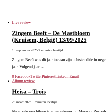
Heisa
Live review
Zingem Beeft – De Mastbloem
(Kruisem, België) 13/09/2025
18 september 2025
9 minuten leestijd
Zingem Beeft was dit jaar toe aan zijn achtste editie in negen
jaar. Volgend jaar …
0
Facebook
Twitter
Pinterest
Linkedin
Email
Album review
Heisa – Trois
28 maart 2025
1 minuten leestijd
Na enkele vruchtbare jaren en releases bij Mayway Records