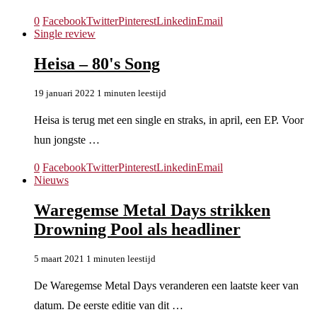
0
Facebook
Twitter
Pinterest
Linkedin
Email
Single review
Heisa – 80's Song
19 januari 2022
1 minuten leestijd
Heisa is terug met een single en straks, in april, een EP. Voor
hun jongste …
0
Facebook
Twitter
Pinterest
Linkedin
Email
Nieuws
Waregemse Metal Days strikken
Drowning Pool als headliner
5 maart 2021
1 minuten leestijd
De Waregemse Metal Days veranderen een laatste keer van
datum. De eerste editie van dit …