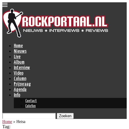
Home
Nieuws
Live
Album
Interview
Video
Column
Prijsvraag
Agenda
Info
Contact
Colofon
Zoeken
Home
»
Heisa
Tag: