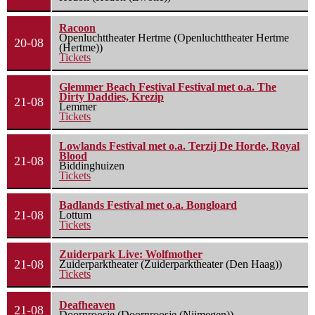
Racoon
Openluchttheater Hertme (Openluchttheater Hertme
20-08
(Hertme))
Tickets
Glemmer Beach Festival Festival met o.a. The
Dirty Daddies, Krezip
21-08
Lemmer
Tickets
Lowlands Festival met o.a. Terzij De Horde, Royal
Blood
21-08
Biddinghuizen
Tickets
Badlands Festival met o.a. Bongloard
21-08
Lottum
Tickets
Zuiderpark Live: Wolfmother
21-08
Zuiderparktheater (Zuiderparktheater (Den Haag))
Tickets
Deafheaven
21-08
Doornroosje (Doornroosje (Nijmegen))