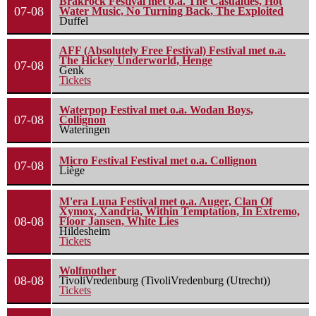
Brakrock Festival met o.a. The Casualties, Hot
07-08
Water Music, No Turning Back, The Exploited
Duffel
AFF (Absolutely Free Festival) Festival met o.a.
The Hickey Underworld, Henge
07-08
Genk
Tickets
Waterpop Festival met o.a. Wodan Boys,
07-08
Collignon
Wateringen
Micro Festival Festival met o.a. Collignon
07-08
Liège
M'era Luna Festival met o.a. Auger, Clan Of
Xymox, Xandria, Within Temptation, In Extremo,
08-08
Floor Jansen, White Lies
Hildesheim
Tickets
Wolfmother
08-08
TivoliVredenburg (TivoliVredenburg (Utrecht))
Tickets