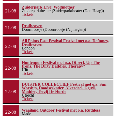
Zuiderpark Live: Wolfmother
21-08
Zuiderparktheater (Zuiderparktheater (Den Haag))
Tickets
Deafheaven
21-08
Doornroosje (Doornroosje (Nijmegen))
All Points East Festival Festival met o.a. Deftones,
Deafheaven
22-08
London
Tickets
Huntenpop Festival met o.a. Di-rect, Up The
Irons, The Dirty Daddies, Therapy?
22-08
Ulft
Tickets
DUISTER COLLECTIEF Festival met o.a. Sun
Worship, Doodseskader, Alkerdeel, Ggu:ll,
22-08
Modder, Terzij De Horde
Utrecht
Tickets
Waailand Outdoor Festival met o.a. Ruthless
22-08
Made