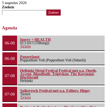
5 augustus 2026
5
Zoeken
Zoeken
Agenda
Igorrr + HEALTH
06-08
013 (013 (Tilburg))
Tickets
Panzerfaust
06-08
Poppodium Volt (Poppodium Volt (Sittard))
Hellsinki Metal Festival Festival met o.a. Opeth,
Accept, Bloodbath, Triptykon, The Kovenant,
07-08
Blackbraid
Helsinki
Suikerrock Festival met o.a. Editors, Hiqpy
07-08
Tienen
Tickets