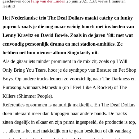
geschreven door
Filip van der Linden
25 juni 2021
1,3K
views
1 minuten
leestijd
Het Nederlandse trio The Deaf Dollars maakt catchy en funky
poprock zoals je die nog maar weinig hoort: met invloeden van
Lenny Kravitz en David Bowie. Zoals in de jaren ’80: met wat
eenvoudig persoonlijk drama en met stadion-ambities. Ze
hebben net hun nieuwe album Singularity uit.
Als de gitaar iets minder prominent in de mix zit, zoals op I Will
Only Bring You Tears, hoor je de synthpop van Erasure en Pet Shop
Boys. Op andere tracks leunen ze voorzichtig naar The Darkness en
Eurosong-winnaars Maneskin (op I Feel Like A Rocket) of The
Killers (Shimmer People).
Referenties opsommen is natuurlijk makkelijk. En The Deaf Dollars
doen uiteraard meer dan knipogen naar andere bands. De tracks
zitten degelijk in elkaar en zijn prima ingespeeld, de productie is top,
… alleen is het niet makkelijk om te gaan besluiten of dit vandaag