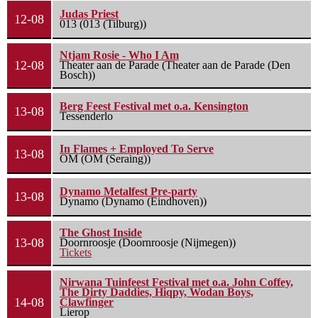
Judas Priest
12-08
013 (013 (Tilburg))
Ntjam Rosie - Who I Am
12-08
Theater aan de Parade (Theater aan de Parade (Den
Bosch))
Berg Feest Festival met o.a. Kensington
13-08
Tessenderlo
In Flames + Employed To Serve
13-08
OM (OM (Seraing))
Dynamo Metalfest Pre-party
13-08
Dynamo (Dynamo (Eindhoven))
The Ghost Inside
13-08
Doornroosje (Doornroosje (Nijmegen))
Tickets
Nirwana Tuinfeest Festival met o.a. John Coffey,
The Dirty Daddies, Hiqpy, Wodan Boys,
14-08
Clawfinger
Lierop