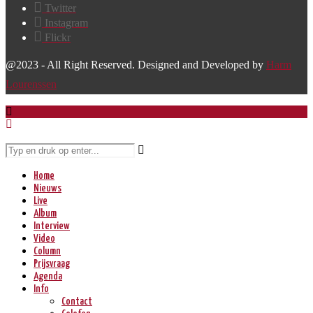
Twitter
Instagram
Flickr
@2023 - All Right Reserved. Designed and Developed by
Harm
Lourenssen
Home
Nieuws
Live
Album
Interview
Video
Column
Prijsvraag
Agenda
Info
Contact