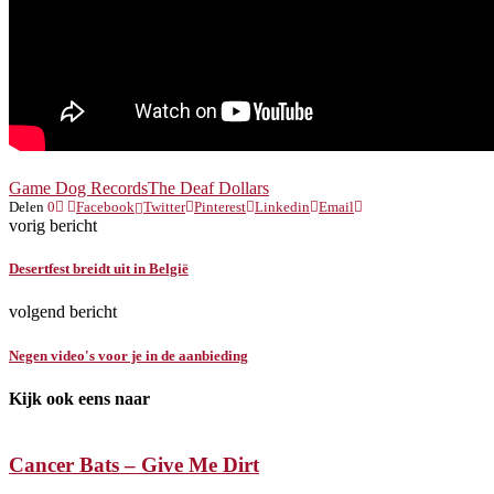
Game Dog Records
The Deaf Dollars
Delen
0
Facebook
Twitter
Pinterest
Linkedin
Email
vorig bericht
Desertfest breidt uit in België
volgend bericht
Negen video's voor je in de aanbieding
Kijk ook eens naar
Cancer Bats – Give Me Dirt