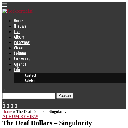
Home
Nieuws
Live
Album
Interview
Video
Column
Prijsvraag
Agenda
Info
Contact
Colofon
Zoeken
Home
»
The Deaf Dollars – Singularity
ALBUM REVIEW
The Deaf Dollars – Singularity