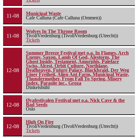
Municipal Waste
11-08
Cafe Calluna (Cafe Calluna (Ommen))
Wolves In The Throne Room
11-08
TivoliVredenburg (TivoliVredenburg (Utrecht))
Tickets
Summer Breeze Festival met o.a. In Flames, Arch
Enemy, Saxon, Lamb Of God, Alestorm, The
Ghost Inside, Testament, Amorphis, Paleface
Swiss, Alcest, Orbit Culture, Northlane,
12-08
Deafheaven, Future Palace, Blackbraid, Der Weg
Einer Freiheit, Alien Ant Farm, Municipal Waste,
Thundermother, From Fall To Spring, Misery
Index, Parasite inc., Groza
Dinkelsbühl
Øyafestivalen Festival met o.a. Nick Cave & the
12-08
Bad Seeds
Oslo
High On Fire
12-08
TivoliVredenburg (TivoliVredenburg (Utrecht))
Tickets