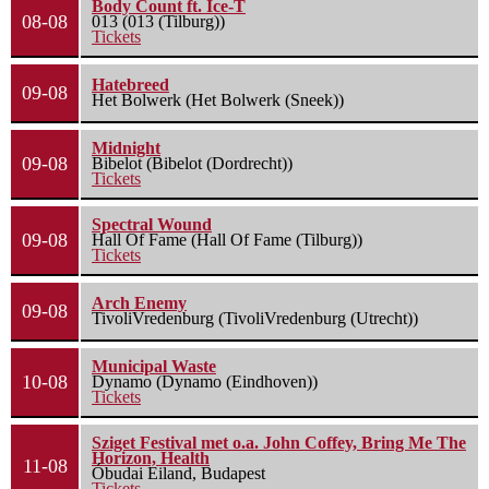
Body Count ft. Ice-T
08-08
013 (013 (Tilburg))
Tickets
Hatebreed
09-08
Het Bolwerk (Het Bolwerk (Sneek))
Midnight
09-08
Bibelot (Bibelot (Dordrecht))
Tickets
Spectral Wound
09-08
Hall Of Fame (Hall Of Fame (Tilburg))
Tickets
Arch Enemy
09-08
TivoliVredenburg (TivoliVredenburg (Utrecht))
Municipal Waste
10-08
Dynamo (Dynamo (Eindhoven))
Tickets
Sziget Festival met o.a. John Coffey, Bring Me The
Horizon, Health
11-08
Óbudai Eiland, Budapest
Tickets