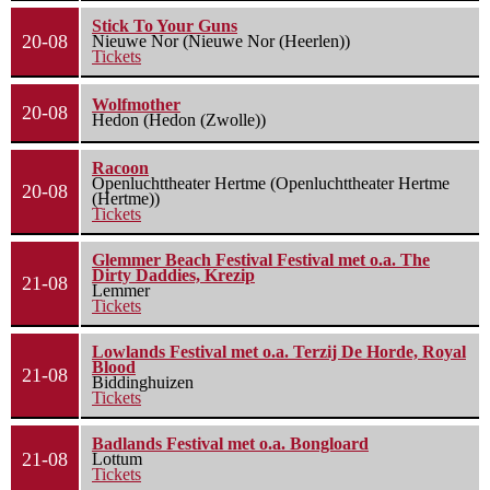
Stick To Your Guns
20-08
Nieuwe Nor (Nieuwe Nor (Heerlen))
Tickets
Wolfmother
20-08
Hedon (Hedon (Zwolle))
Racoon
Openluchttheater Hertme (Openluchttheater Hertme
20-08
(Hertme))
Tickets
Glemmer Beach Festival Festival met o.a. The
Dirty Daddies, Krezip
21-08
Lemmer
Tickets
Lowlands Festival met o.a. Terzij De Horde, Royal
Blood
21-08
Biddinghuizen
Tickets
Badlands Festival met o.a. Bongloard
21-08
Lottum
Tickets