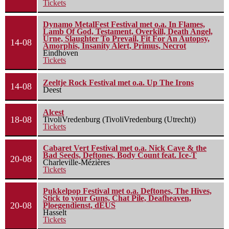
Tickets
Dynamo MetalFest Festival met o.a. In Flames,
Lamb Of God, Testament, Overkill, Death Angel,
Urne, Slaughter To Prevail, Fit For An Autopsy,
14-08
Amorphis, Insanity Alert, Primus, Necrot
Eindhoven
Tickets
Zeeltje Rock Festival met o.a. Up The Irons
14-08
Deest
Alcest
18-08
TivoliVredenburg (TivoliVredenburg (Utrecht))
Tickets
Cabaret Vert Festival met o.a. Nick Cave & the
Bad Seeds, Deftones, Body Count feat. Ice-T
20-08
Charleville-Mézières
Tickets
Pukkelpop Festival met o.a. Deftones, The Hives,
Stick to your Guns, Chat Pile, Deafheaven,
20-08
Ploegendienst, dEUS
Hasselt
Tickets