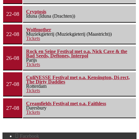
Cryptosis
22-08
Iduna (Iduna (Drachten))
Wolfmother
22-08
Muziekgieterij (Muziekgieterij (Maastricht))
Tickets
Rock en Seine Festival met o.a. Nick Cave & the
Bad Seeds, Deftones, Interpol
26-08
Parijs
Tickets
CuliNESSE Festival met o.a. Kensington, Di-rect,
The Dirty Daddies
27-08
Rotterdam
Tickets
Creamfields Festival met o.a. Faithless
27-08
Daresbury
Tickets
Facebook