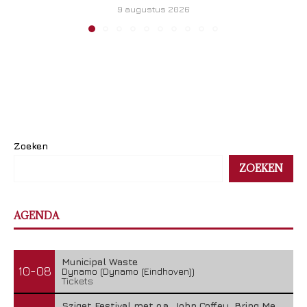
9 augustus 2026
Zoeken
ZOEKEN
AGENDA
Municipal Waste
10-08
Dynamo (Dynamo (Eindhoven))
Tickets
Sziget Festival met o.a. John Coffey, Bring Me