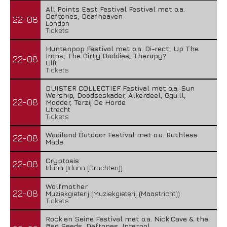
All Points East Festival Festival met o.a.
Deftones, Deafheaven
22-08
London
Tickets
Huntenpop Festival met o.a. Di-rect, Up The
Irons, The Dirty Daddies, Therapy?
22-08
Ulft
Tickets
DUISTER COLLECTIEF Festival met o.a. Sun
Worship, Doodseskader, Alkerdeel, Ggu:ll,
22-08
Modder, Terzij De Horde
Utrecht
Tickets
Waailand Outdoor Festival met o.a. Ruthless
22-08
Made
Cryptosis
22-08
Iduna (Iduna (Drachten))
Wolfmother
22-08
Muziekgieterij (Muziekgieterij (Maastricht))
Tickets
Rock en Seine Festival met o.a. Nick Cave & the
Bad Seeds, Deftones, Interpol