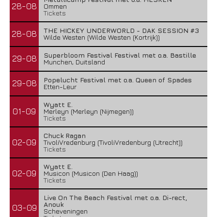
28-08
Ommen
Tickets
THE HICKEY UNDERWORLD - DAK SESSION #3
28-08
Wilde Westen (Wilde Westen (Kortrijk))
Superbloom Festival Festival met o.a. Bastille
29-08
Munchen, Duitsland
Popelucht Festival met o.a. Queen of Spades
29-08
Etten-Leur
Wyatt E.
01-09
Merleyn (Merleyn (Nijmegen))
Tickets
Chuck Ragan
02-09
TivoliVredenburg (TivoliVredenburg (Utrecht))
Tickets
Wyatt E.
02-09
Musicon (Musicon (Den Haag))
Tickets
Live On The Beach Festival met o.a. Di-rect,
Anouk
03-09
Scheveningen