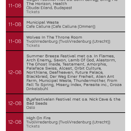
The Horizon, Health
11-08
Óbudai Eiland, Budapest
Tickets
Municipal Waste
11-08
Cafe Calluna (Cafe Calluna (Ommen))
Wolves In The Throne Room
11-08
TivoliVredenburg (TivoliVredenburg (Utrecht))
Tickets
Summer Breeze Festival met o.a. In Flames,
Arch Enemy, Saxon, Lamb Of God, Alestorm,
The Ghost Inside, Testament, Amorphis,
Paleface Swiss, Alcest, Orbit Culture,
12-08
Northlane, Deafheaven, Future Palace,
Blackbraid, Der Weg Einer Freiheit, Alien Ant
Farm, Municipal Waste, Thundermother, From
Fall To Spring, Misery Index, Parasite inc., Groza
Dinkelsbühl
Øyafestivalen Festival met o.a. Nick Cave & the
12-08
Bad Seeds
Oslo
High On Fire
12-08
TivoliVredenburg (TivoliVredenburg (Utrecht))
Tickets