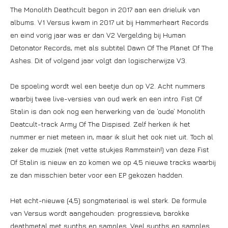
The Monolith Deathcult begon in 2017 aan een drieluik van
albums. V1 Versus kwam in 2017 uit bij Hammerheart Records
en eind vorig jaar was er dan V2 Vergelding bij Human
Detonator Records, met als subtitel Dawn Of The Planet Of The
Ashes. Dit of volgend jaar volgt dan logischerwijze V3.
De spoeling wordt wel een beetje dun op V2. Acht nummers
waarbij twee live-versies van oud werk en een intro. Fist Of
Stalin is dan ook nog een herwerking van de ‘oude’ Monolith
Deatcult-track Army Of The Dispised. Zelf herken ik het
nummer er niet meteen in, maar ik sluit het ook niet uit. Toch al
zeker de muziek (met vette stukjes Rammstein!) van deze Fist
Of Stalin is nieuw en zo komen we op 4,5 nieuwe tracks waarbij
ze dan misschien beter voor een EP gekozen hadden.
Het echt-nieuwe (4,5) songmateriaal is wel sterk. De formule
van Versus wordt aangehouden: progressieve, barokke
deathmetal met synths en samples. Veel synths en samples.