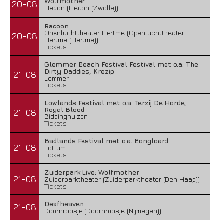
Wolfmother
20-08
Hedon (Hedon (Zwolle))
Racoon
Openluchttheater Hertme (Openluchttheater
20-08
Hertme (Hertme))
Tickets
Glemmer Beach Festival Festival met o.a. The
Dirty Daddies, Krezip
21-08
Lemmer
Tickets
Lowlands Festival met o.a. Terzij De Horde,
Royal Blood
21-08
Biddinghuizen
Tickets
Badlands Festival met o.a. Bongloard
21-08
Lottum
Tickets
Zuiderpark Live: Wolfmother
21-08
Zuiderparktheater (Zuiderparktheater (Den Haag))
Tickets
Deafheaven
21-08
Doornroosje (Doornroosje (Nijmegen))