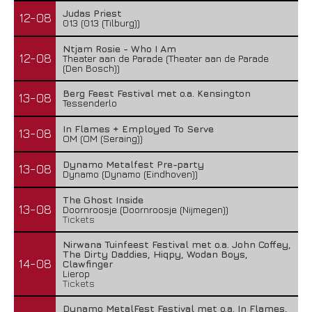
Judas Priest
12-08
013 (013 (Tilburg))
Ntjam Rosie - Who I Am
12-08
Theater aan de Parade (Theater aan de Parade
(Den Bosch))
Berg Feest Festival met o.a. Kensington
13-08
Tessenderlo
In Flames + Employed To Serve
13-08
OM (OM (Seraing))
Dynamo Metalfest Pre-party
13-08
Dynamo (Dynamo (Eindhoven))
The Ghost Inside
13-08
Doornroosje (Doornroosje (Nijmegen))
Tickets
Nirwana Tuinfeest Festival met o.a. John Coffey,
The Dirty Daddies, Hiqpy, Wodan Boys,
14-08
Clawfinger
Lierop
Tickets
Dynamo MetalFest Festival met o.a. In Flames,