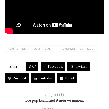
AVANTGARDE
DEATHMETAL
THE MONOLITH DEATHCULT
Facebook
Twitter
0
DELEN
Pinterest
Linkedin
Email
vorig bericht
Bospop komt met 9 nieuwe namen.
volgend bericht