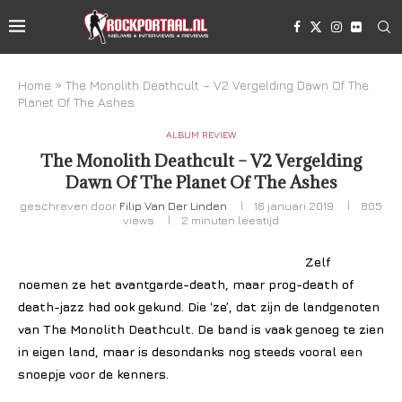
Home
»
The Monolith Deathcult – V2 Vergelding Dawn Of The
Planet Of The Ashes
ALBUM REVIEW
The Monolith Deathcult – V2 Vergelding
Dawn Of The Planet Of The Ashes
geschreven door
Filip Van Der Linden
16 januari 2019
805
views
2 minuten leestijd
Zelf
noemen ze het avantgarde-death, maar prog-death of
death-jazz had ook gekund. Die ‘ze’, dat zijn de landgenoten
van The Monolith Deathcult. De band is vaak genoeg te zien
in eigen land, maar is desondanks nog steeds vooral een
snoepje voor de kenners.