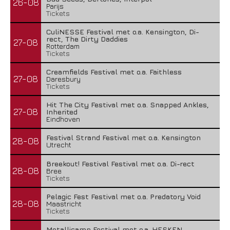
26-08
Parijs
Tickets
CuliNESSE Festival met o.a. Kensington, Di-
rect, The Dirty Daddies
27-08
Rotterdam
Tickets
Creamfields Festival met o.a. Faithless
27-08
Daresbury
Tickets
Hit The City Festival met o.a. Snapped Ankles,
27-08
Inherited
Eindhoven
Festival Strand Festival met o.a. Kensington
28-08
Utrecht
Breekout! Festival Festival met o.a. Di-rect
28-08
Bree
Tickets
Pelagic Fest Festival met o.a. Predatory Void
28-08
Maastricht
Tickets
Metallicamp Festival met o.a. HESKEN