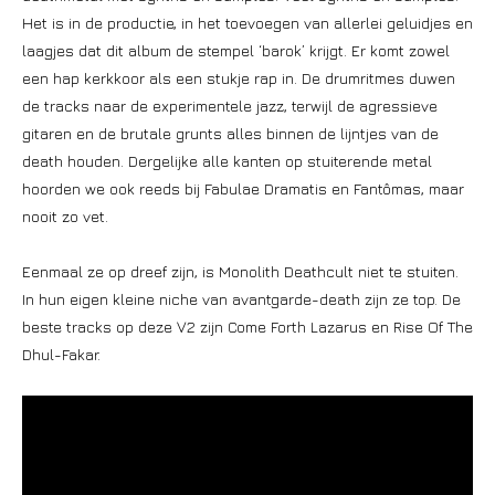
Het is in de productie, in het toevoegen van allerlei geluidjes en
laagjes dat dit album de stempel ‘barok’ krijgt. Er komt zowel
een hap kerkkoor als een stukje rap in. De drumritmes duwen
de tracks naar de experimentele jazz, terwijl de agressieve
gitaren en de brutale grunts alles binnen de lijntjes van de
death houden. Dergelijke alle kanten op stuiterende metal
hoorden we ook reeds bij Fabulae Dramatis en Fantômas, maar
nooit zo vet.
Eenmaal ze op dreef zijn, is Monolith Deathcult niet te stuiten.
In hun eigen kleine niche van avantgarde-death zijn ze top. De
beste tracks op deze V2 zijn Come Forth Lazarus en Rise Of The
Dhul-Fakar.