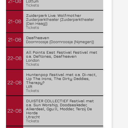
21-08
Lottum
Tickets
Zuiderpark Live: Wolfmother
Zuiderparktheater (Zuiderparktheater
21-08
(Den Haag))
Tickets
Deafheaven
21-08
Doornroosje (Doornroosje (Nijmegen))
All Points East Festival Festival met
o.a. Deftones, Deafheaven
22-08
London
Tickets
Huntenpop Festival met o.a. Di-rect,
Up The Irons, The Dirty Daddies,
22-08
Therapy?
Ulft
Tickets
DUISTER COLLECTIEF Festival met
o.a. Sun Worship, Doodseskader,
Alkerdeel, Ggu:ll, Modder, Terzij De
22-08
Horde
Utrecht
Tickets