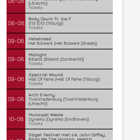
08-08
(Utrecht))
Tickets
Body Count ft. Ice-T
08-08
013 (013 (Tilburg))
Tickets
Hatebreed
09-08
Het Bolwerk (Het Bolwerk (Sneek))
Midnight
09-08
Bibelot (Bibelot (Dordrecht))
Tickets
Spectral Wound
09-08
Hall Of Fame (Hall Of Fame (Tilburg))
Tickets
Arch Enemy
09-08
TivoliVredenburg (TivoliVredenburg
(Utrecht))
Municipal Waste
10-08
Dynamo (Dynamo (Eindhoven))
Tickets
Sziget Festival met o.a. John Coffey,
Bring Me The Horizon, Health