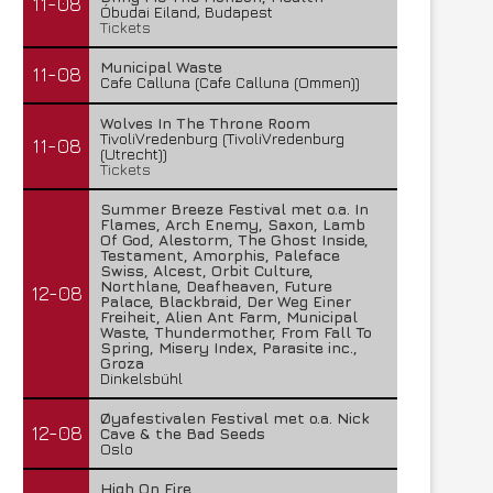
11-08
Óbudai Eiland, Budapest
Tickets
Municipal Waste
11-08
Cafe Calluna (Cafe Calluna (Ommen))
Wolves In The Throne Room
TivoliVredenburg (TivoliVredenburg
11-08
(Utrecht))
Tickets
Summer Breeze Festival met o.a. In
Flames, Arch Enemy, Saxon, Lamb
Of God, Alestorm, The Ghost Inside,
Testament, Amorphis, Paleface
Swiss, Alcest, Orbit Culture,
Northlane, Deafheaven, Future
12-08
Palace, Blackbraid, Der Weg Einer
Freiheit, Alien Ant Farm, Municipal
Waste, Thundermother, From Fall To
Spring, Misery Index, Parasite inc.,
Groza
Dinkelsbühl
Øyafestivalen Festival met o.a. Nick
12-08
Cave & the Bad Seeds
Oslo
High On Fire