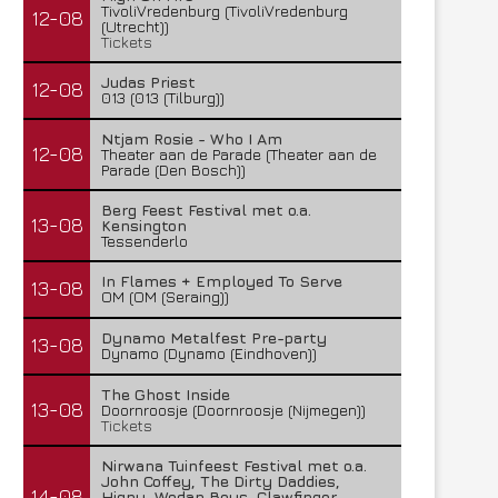
TivoliVredenburg (TivoliVredenburg
12-08
(Utrecht))
Tickets
Judas Priest
12-08
013 (013 (Tilburg))
Ntjam Rosie - Who I Am
12-08
Theater aan de Parade (Theater aan de
Parade (Den Bosch))
Berg Feest Festival met o.a.
13-08
Kensington
Tessenderlo
In Flames + Employed To Serve
13-08
OM (OM (Seraing))
Dynamo Metalfest Pre-party
13-08
Dynamo (Dynamo (Eindhoven))
The Ghost Inside
13-08
Doornroosje (Doornroosje (Nijmegen))
Tickets
Nirwana Tuinfeest Festival met o.a.
John Coffey, The Dirty Daddies,
14-08
Hiqpy, Wodan Boys, Clawfinger