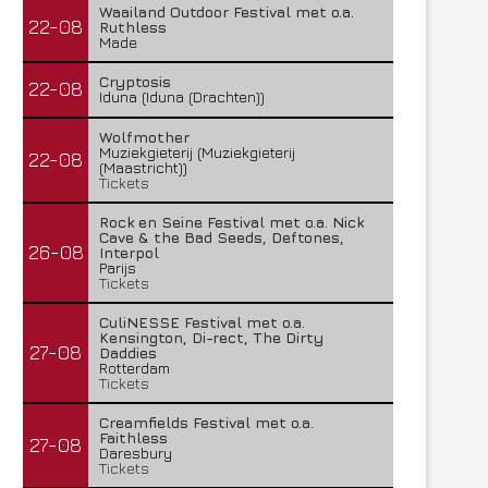
Waailand Outdoor Festival met o.a.
22-08
Ruthless
Made
Cryptosis
22-08
Iduna (Iduna (Drachten))
Wolfmother
Muziekgieterij (Muziekgieterij
22-08
(Maastricht))
Tickets
Rock en Seine Festival met o.a. Nick
Cave & the Bad Seeds, Deftones,
26-08
Interpol
Parijs
Tickets
CuliNESSE Festival met o.a.
Kensington, Di-rect, The Dirty
27-08
Daddies
Rotterdam
Tickets
Creamfields Festival met o.a.
Faithless
27-08
Daresbury
Tickets