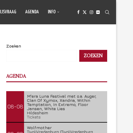
IJSVRAAG
AGENDA
INFO
Zoeken
ZOEKEN
AGENDA
M'era Luna Festival met o.a. Auger,
Clan Of Xymox, Xandria, Within
Temptation, In Extremo, Floor
08-08
Jansen, White Lies
Hildesheim
Tickets
Wolfmother
TivoliVredenburg (TivoliVredenburg