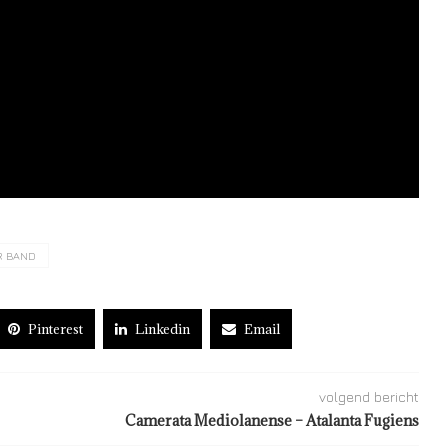
R BAND
Pinterest
Linkedin
Email
volgend bericht
Camerata Mediolanense – Atalanta Fugiens