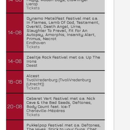
Lierop
Tickets
Dynamo MetalFest Festival met o.a.
In Flames, Lamb Of God, Testament,
Overkill, Death Angel, Urne,
Slaughter To Prevail, Fit For An
14-08
Autopsy, Amorphis, Insanity Alert,
Primus, Necrot
Eindhoven
Tickets
Zeeltje Rock Festival met o.a. Up The
14-08
Irons
Deest
Alcest
TivoliVredenburg (TivoliVredenburg
Lunatic Soul – Transition II
Boneripper – Radiant In
18-08
(Utrecht))
Tickets
29 juli 2026
27 juli 2026
Cabaret Vert Festival met o.a. Nick
Cave & the Bad Seeds, Deftones,
20-08
Body Count feat. Ice-T
Charleville-Mézières
Tickets
Pukkelpop Festival met o.a. Deftones,
The Hives, Stick to your Guns, Chat