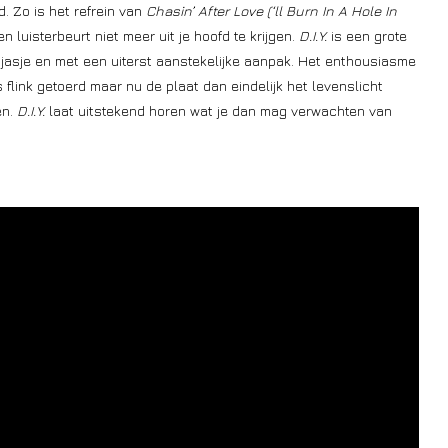
. Zo is het refrein van
Chasin’ After Love (‘ll Burn In A Hole In
n luisterbeurt niet meer uit je hoofd te krijgen.
D.I.Y.
is een grote
jasje en met een uiterst aanstekelijke aanpak. Het enthousiasme
s flink getoerd maar nu de plaat dan eindelijk het levenslicht
en.
D.I.Y.
laat uitstekend horen wat je dan mag verwachten van