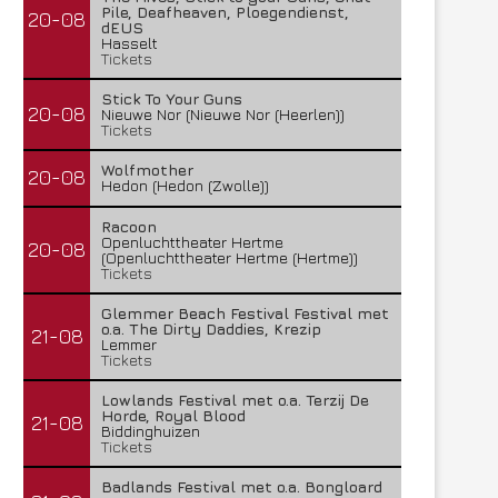
Pile, Deafheaven, Ploegendienst,
20-08
dEUS
Hasselt
Tickets
Stick To Your Guns
20-08
Nieuwe Nor (Nieuwe Nor (Heerlen))
Tickets
Wolfmother
20-08
Hedon (Hedon (Zwolle))
Racoon
Openluchttheater Hertme
20-08
(Openluchttheater Hertme (Hertme))
Tickets
Glemmer Beach Festival Festival met
o.a. The Dirty Daddies, Krezip
21-08
Lemmer
Tickets
Lowlands Festival met o.a. Terzij De
Horde, Royal Blood
21-08
Biddinghuizen
Tickets
Badlands Festival met o.a. Bongloard