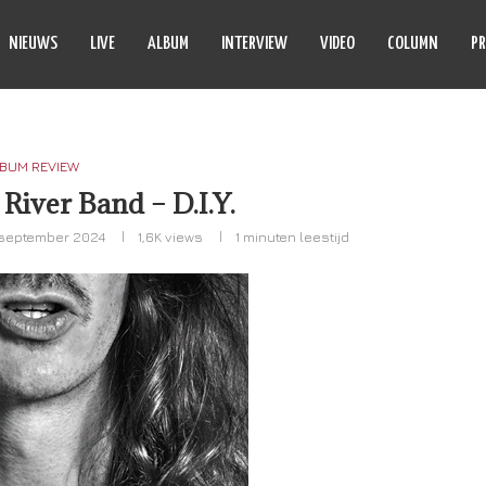
NIEUWS
LIVE
ALBUM
INTERVIEW
VIDEO
COLUMN
PR
BUM REVIEW
River Band – D.I.Y.
september 2024
1,6K
views
1 minuten leestijd