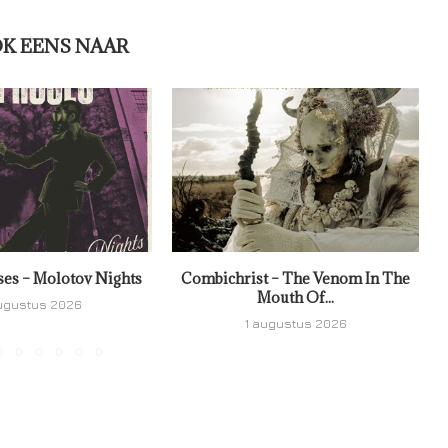
OK EENS NAAR
ses – Molotov Nights
Combichrist – The Venom In The
Mouth Of...
ugustus 2026
1 augustus 2026