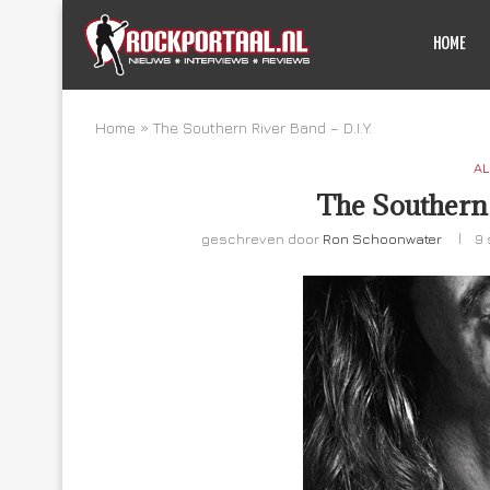
HOME
Home
»
The Southern River Band – D.I.Y.
AL
The Southern 
geschreven door
Ron Schoonwater
9 