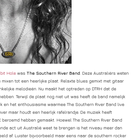
bit Hole
was
The Southern River Band
. Deze Australiërs weten
 mixen tot een heerlijke plaat. Relaxte blues gemixt met gitaar
ankelijke melodieën. Nu maakt het optreden op DTRH dat de
ben. Terwijl de plaat nog niet uit was heeft de band namelijk
k en het enthousiasme waarmee The Southern River Band live
iver maar houdt een heerlijk rafelrandje. De muziek heeft
C beroemd hebben gemaakt. Hoewel The Southern River Band
ende act uit Australië weet te brengen is het niveau meer dan
beeld af. Luister bijvoorbeeld maar eens naar de southern rocker