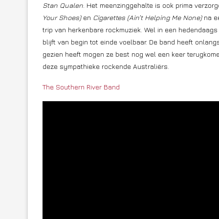
Stan Qualen
. Het meenzinggehalte is ook prima verzorgd
Your Shoes)
en
Cigarettes (Ain’t Helping Me None)
na ee
trip van herkenbare rockmuziek. Wel in een hedendaags 
blijft van begin tot einde voelbaar. De band heeft onlang
gezien heeft mogen ze best nog wel een keer terugkom
deze sympathieke rockende Australiërs.
The Southern River Band