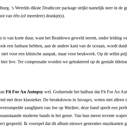
burg. ’s Werelds dikste Deathcore package strijkt namelijk neer in de g
ot van één (of meerdere) drankje(s).
tro is van korte duur, want het Beatdown geweld neemt, onder leiding 
en ook een fanbase hebben, aan de andere kant van de oceaan, wordt du
at niet voor een klinische aanpak, maar voor beukwerk. Op de setlist pri
hier live. Ter compensatie worden we getrakteerd op de geniale titletr
van
Fit For An Autopsy
wel. Gedurende het halfuur dat Fit For An Aut
ekend met deze klassieker. De breakdowns in
Savages,
weten niet alleen 
 overrompelde zanglijnen van Joe op
Warfare
, deze band speelt een per
ooraanstaande moderne bands in het genre. Van hun meest recente wapen
ect gespeeld. Ik voorspel dat dit album nieuwe generaties muzikanten g