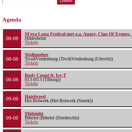
Zoeken
Agenda
M'era Luna Festival met o.a. Auger, Clan Of Xymox, 
08-08
Hildesheim
Tickets
Wolfmother
08-08
TivoliVredenburg (TivoliVredenburg (Utrecht))
Tickets
Body Count ft. Ice-T
08-08
013 (013 (Tilburg))
Tickets
Hatebreed
09-08
Het Bolwerk (Het Bolwerk (Sneek))
Midnight
09-08
Bibelot (Bibelot (Dordrecht))
Tickets