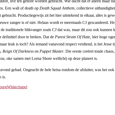
eddon,
live ten gehore worden gebracht. Wie dacht dat er alleen maar 
ms. Een wall of death op
Death Squad Anthem
, collectieve uitbundigh
bracht. Productiegewijs zit het hier uitstekend in elkaar, alles is g
we zanger is of niet. Helaas wordt er meermaals CJ gescandeerd. Het bl
iet de traditionele blikvanger zoals CJ dat was, maar dit zou ook kunn
 definitief door te breken. Dat de
Purest Strain Of Hate,
hier hoge oge
ar leuk is toch? Als iemand vanavond respect verdiend, is het Jesse t
n,
Reign Of Darkness
en
Puppet Master
. Die eerste creëert totale chaos
u, oke samen met Lorna Shore wellicht) op deze planeet is.
vond gehad. Ongeacht de hele heisa rondom de afsluiter, was het ook v
n is.
lburg
Whitechapel