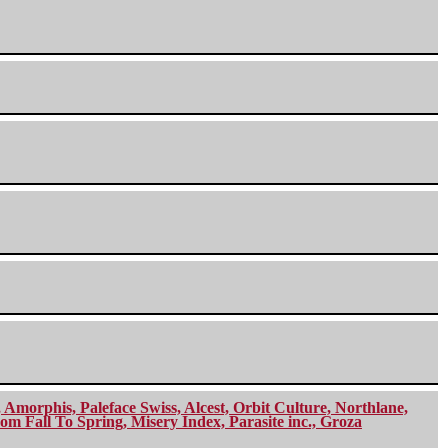
morphis, Paleface Swiss, Alcest, Orbit Culture, Northlane,
m Fall To Spring, Misery Index, Parasite inc., Groza