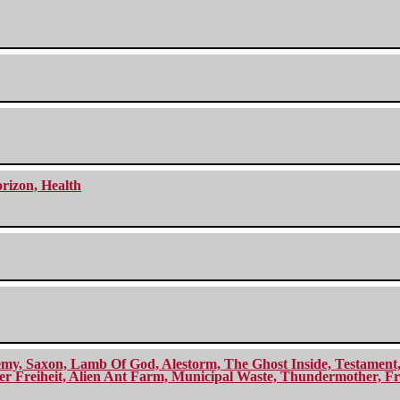
orizon, Health
my, Saxon, Lamb Of God, Alestorm, The Ghost Inside, Testament, A
r Freiheit, Alien Ant Farm, Municipal Waste, Thundermother, Fro