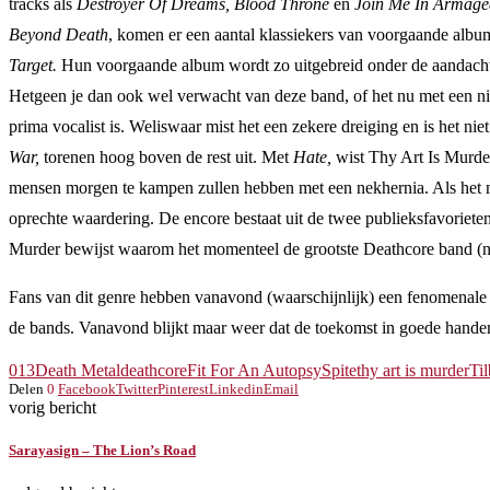
tracks als
Destroyer Of Dreams, Blood Throne
en
Join Me In Armag
Beyond Death
, komen er een aantal klassiekers van voorgaande albu
Target.
Hun voorgaande album wordt zo uitgebreid onder de aandacht ge
Hetgeen je dan ook wel verwacht van deze band, of het nu met een nieu
prima vocalist is. Weliswaar mist het een zekere dreiging en is het n
War,
torenen hoog boven de rest uit. Met
Hate,
wist Thy Art Is Murder
mensen morgen te kampen zullen hebben met een nekhernia. Als het ma
oprechte waardering. De encore bestaat uit de twee publieksfavoriete
Murder bewijst waarom het momenteel de grootste Deathcore band (no
Fans van dit genre hebben vanavond (waarschijnlijk) een fenomenale a
de bands. Vanavond blijkt maar weer dat de toekomst in goede hande
013
Death Metal
deathcore
Fit For An Autopsy
Spite
thy art is murder
Ti
Delen
0
Facebook
Twitter
Pinterest
Linkedin
Email
vorig bericht
Sarayasign – The Lion’s Road