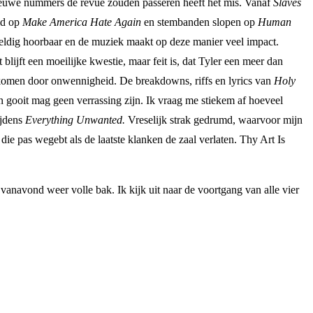
nieuwe nummers de revue zouden passeren heeft het mis. Vanaf
Slaves
eid op
Make America Hate Again
en stembanden slopen op
Human
eweldig hoorbaar en de muziek maakt op deze manier veel impact.
ijft een moeilijke kwestie, maar feit is, dat Tyler een meer dan
en komen door onwennigheid. De breakdowns, riffs en lyrics van
Holy
n gooit mag geen verrassing zijn. Ik vraag me stiekem af hoeveel
ijdens
Everything Unwanted.
Vreselijk strak gedrumd, waarvoor mijn
, die pas wegebt als de laatste klanken de zaal verlaten. Thy Art Is
anavond weer volle bak. Ik kijk uit naar de voortgang van alle vier