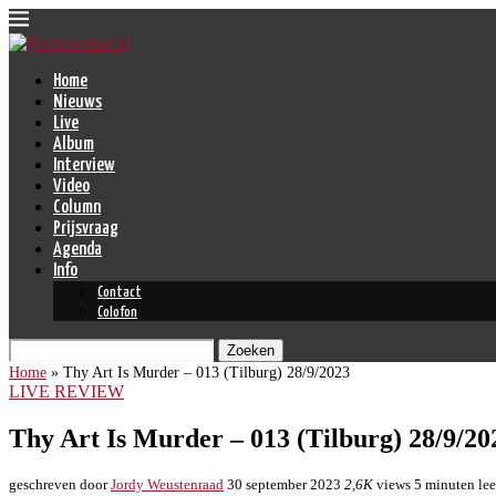
Home
Nieuws
Live
Album
Interview
Video
Column
Prijsvraag
Agenda
Info
Contact
Colofon
Zoeken
Home
»
Thy Art Is Murder – 013 (Tilburg) 28/9/2023
LIVE REVIEW
Thy Art Is Murder – 013 (Tilburg) 28/9/20
geschreven door
Jordy Weustenraad
30 september 2023
2,6K
views
5 minuten lee