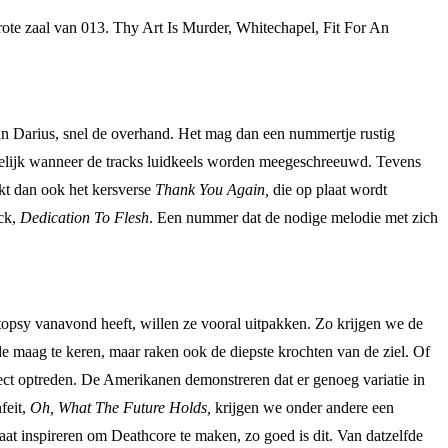
rote zaal van 013. Thy Art Is Murder, Whitechapel, Fit For An
van Darius, snel de overhand. Het mag dan een nummertje rustig
idelijk wanneer de tracks luidkeels worden meegeschreeuwd. Tevens
jkt dan ook het kersverse
Thank You Again,
die op plaat wordt
ack,
Dedication To Flesh
. Een nummer dat de nodige melodie met zich
opsy vanavond heeft, willen ze vooral uitpakken. Zo krijgen we de
de maag te keren, maar raken ook de diepste krochten van de ziel. Of
fect optreden. De Amerikanen demonstreren dat er genoeg variatie in
feit,
Oh, What The Future Holds,
krijgen we onder andere een
aat inspireren om Deathcore te maken, zo goed is dit. Van datzelfde