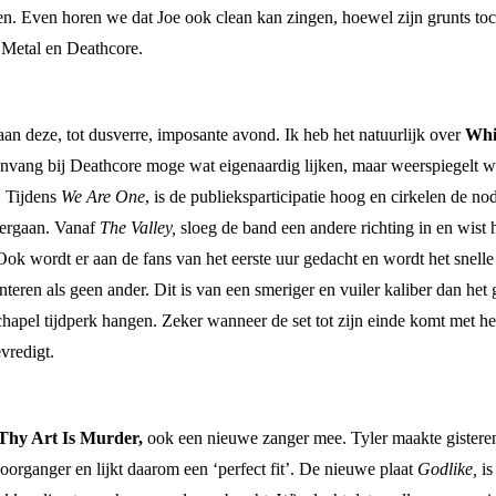
iten. Even horen we dat Joe ook clean kan zingen, hoewel zijn grunts to
 Metal en Deathcore.
 deze, tot dusverre, imposante avond. Ik heb het natuurlijk over
Whi
anvang bij Deathcore moge wat eigenaardig lijken, maar weerspiegelt wel
. Tijdens
We Are One
, is de publieksparticipatie hoog en cirkelen de 
overgaan. Vanaf
The Valley,
sloeg de band een andere richting in en wist
Ook wordt er aan de fans van het eerste uur gedacht en wordt het snell
teren als geen ander. Dit is van een smeriger en vuiler kaliber dan het 
chapel tijdperk hangen. Zeker wanneer de set tot zijn einde komt met h
vredigt.
Thy Art Is Murder,
ook een nieuwe zanger mee. Tyler maakte gisteren 
voorganger en lijkt daarom een ‘perfect fit’. De nieuwe plaat
Godlike,
i