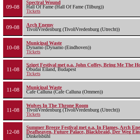
Spectral Wound
09-08
Hall Of Fame (Hall Of Fame (Tilburg))
Tickets
Arch Enemy
09-08
TivoliVredenburg (TivoliVredenburg (Utrecht))
Municipal Waste
10-08
Dynamo (Dynamo (Eindhoven))
Tickets
Sziget Festival met o.a. John Coffey, Bring Me The H
11-08
Óbudai Eiland, Budapest
Tickets
Municipal Waste
11-08
Cafe Calluna (Cafe Calluna (Ommen))
Wolves In The Throne Room
11-08
TivoliVredenburg (TivoliVredenburg (Utrecht))
Tickets
Summer Breeze Festival met o.a. In Flames, Arch Ene
12-08
Deafheaven, Future Palace, Blackbraid, Der Weg Eine
Dinkelsbühl