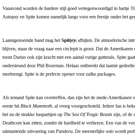
Vanavond worden de hardere stijl goed vertegenwoordigd in hartje Til
Autopsy en Spite komen namelijk langs voor een feestje onder het gen
Laatstgenoemde band mag het
Spit(e)
s afbijten. De atmosferische in
blijven, maar de vraag naar een circlepit is groot. Dat de Amerikan
toont Darius ook zijn kracht met een aantal vurige gutterals. Spite ga
ondersteund door Phil Bozeman. Helaas ontbreekt dat laatste gedeelte 
meebrengt. Spite is de perfecte opener voor zulke packages.
Als iemand Spite kan overtreffen, dan zijn het de mede-Amerikanen 
eerste hit
Black Mammoth
, al vroeg voorgeschoteld. Iedere fan is b
het nu de strakke baspartijen op
The Sea Of Tragic Beasts
zijn, of de
Deathcore kan zitten, zonder de hardheid te verliezen. Een van de v
uitmuntende uitvoering van
Pandora.
De meesterlijke solo wordt perf