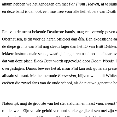
album hebben we het genoegen om met
Far From Heaven,
af te slu
en deze band is dan ook een must see voor alle liefhebbers van Death
Een van de meest bekende Deathcore bands, mag een vervolg geven aan
Oberhausen, is dit voor de heren officieel dag één. Een akoestische a
de diepe grunts van Phil nog steeds lager dan het IQ van Britt Dekker
lekkere instrumentale sectie, waarbij alle gitaren naadloos in elkaar 
dat van deze plaat,
Black Bear
wordt opgevolgd door
Doom Woods
. 
overgeslagen. Darius bewees het al, maar Phil kan ook gutterals presen
afhaalrestaurant. Met het oeroude
Possession,
blijven we in dit White
creëren die zowel fans van de oude school, als de nieuwe generatie be
Natuurlijk mag de grootste van het stel afsluiten en naast vuur, neemt
ronde twee. Zijn vocale geluid vertoont sterke gelijkenissen met zijn 