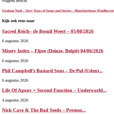
volgend bericht
Graham Nash – Sixty Years of Songs and Stories – Muziekgebouw (Eindhoven
Kijk ook eens naar
Sacred Reich– de Bosuil Weert – 05/08/2026
6 augustus 2026
Misery Index – Elpee (Deinze, België) 04/06/2026
6 augustus 2026
Phil Campbell’s Bastard Sons – De Pul (Uden)...
6 augustus 2026
Life Of Agony + Second Function – Underworld...
4 augustus 2026
Nick Cave & The Bad Seeds – Preston...