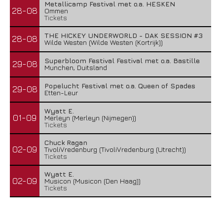
Metallicamp Festival met o.a. HESKEN
28-08
Ommen
Tickets
THE HICKEY UNDERWORLD - DAK SESSION #3
28-08
Wilde Westen (Wilde Westen (Kortrijk))
Superbloom Festival Festival met o.a. Bastille
29-08
Munchen, Duitsland
Popelucht Festival met o.a. Queen of Spades
29-08
Etten-Leur
Wyatt E.
01-09
Merleyn (Merleyn (Nijmegen))
Tickets
Chuck Ragan
02-09
TivoliVredenburg (TivoliVredenburg (Utrecht))
Tickets
Wyatt E.
02-09
Musicon (Musicon (Den Haag))
Tickets