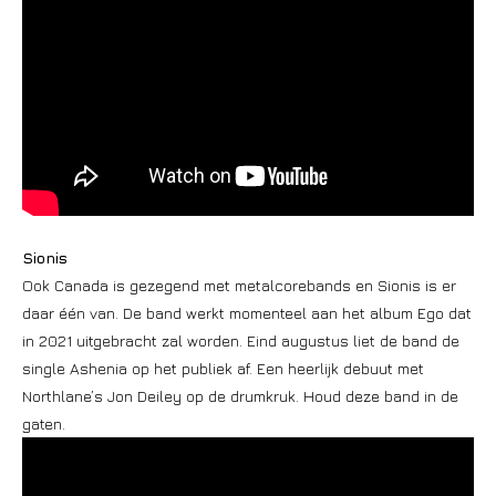
Sionis
Ook Canada is gezegend met metalcorebands en Sionis is er
daar één van. De band werkt momenteel aan het album Ego dat
in 2021 uitgebracht zal worden. Eind augustus liet de band de
single Ashenia op het publiek af. Een heerlijk debuut met
Northlane’s Jon Deiley op de drumkruk. Houd deze band in de
gaten.