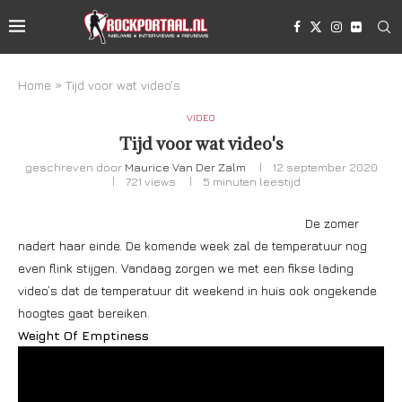
Home
»
Tijd voor wat video's
VIDEO
Tijd voor wat video's
geschreven door
Maurice Van Der Zalm
12 september 2020
721
views
5 minuten leestijd
De zomer
nadert haar einde. De komende week zal de temperatuur nog
even flink stijgen. Vandaag zorgen we met een fikse lading
video’s dat de temperatuur dit weekend in huis ook ongekende
hoogtes gaat bereiken.
Weight Of Emptiness