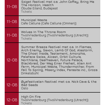
Sziget Festival met o.a. John Coffey, Bring Me
The Horizon, Health
11-08
Óbudai Eiland, Budapest
Tickets
Municipal Waste
11-08
Cafe Calluna (Cafe Calluna (Ommen))
Wolves In The Throne Room
11-08
TivoliVredenburg (TivoliVredenburg (Utrecht))
Tickets
Summer Breeze Festival met o.a. In Flames,
Arch Enemy, Saxon, Lamb Of God, Alestorm,
The Ghost Inside, Testament, Amorphis,
Paleface Swiss, Alcest, Orbit Culture,
12-08
Northlane, Deafheaven, Future Palace,
Blackbraid, Der Weg Einer Freiheit, Alien Ant
Farm, Municipal Waste, Thundermother, From
Fall To Spring, Misery Index, Parasite inc., Groza
Dinkelsbühl
Øyafestivalen Festival met o.a. Nick Cave & the
12-08
Bad Seeds
Oslo
High On Fire
12-08
TivoliVredenburg (TivoliVredenburg (Utrecht))
Tickets