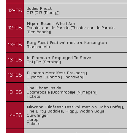
Judas Priest
12-08
013 (013 (Tilburg))
Ntjam Rosie - Who I Am
12-08
Theater aan de Parade (Theater aan de Parade
(Den Bosch))
Berg Feest Festival met o.a. Kensington
13-08
Tessenderlo
In Flames + Employed To Serve
13-08
OM (OM (Seraing))
Dynamo Metalfest Pre-party
13-08
Dynamo (Dynamo (Eindhoven))
The Ghost Inside
13-08
Doornroosje (Doornroosje (Nijmegen))
Tickets
Nirwana Tuinfeest Festival met o.a. John Coffey,
The Dirty Daddies, Hiqpy, Wodan Boys,
14-08
Clawfinger
Lierop
Tickets