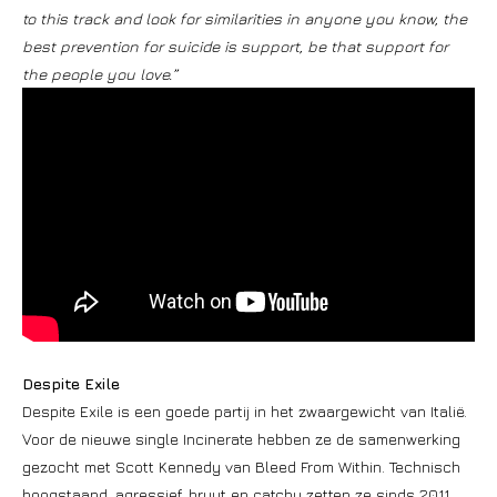
to this track and look for similarities in anyone you know, the
best prevention for suicide is support, be that support for
the people you love.”
Despite Exile
Despite Exile is een goede partij in het zwaargewicht van Italië.
Voor de nieuwe single Incinerate hebben ze de samenwerking
gezocht met Scott Kennedy van Bleed From Within. Technisch
hoogstaand, agressief, bruut en catchy zetten ze sinds 2011