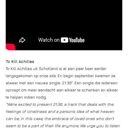
To Kill Achilles
To Kill Achilles uit Schotland is al een paar keer eerder
langsgekomen op onze site. En begin september kwamen ze
alweer met een nieuwe single: 21:36′. Een single die iedereen
oproept om meer aandacht aan elkaar te schenken en elkaar
te helpen indien nodig.
“We’re excited to present 21:36, a track that deals with the
feelings of loneliness and a persons idea of what heaven
can be, in this case, the embrace of loved ones who don’t
seem to be a part of their life anymore. We urge you to listen