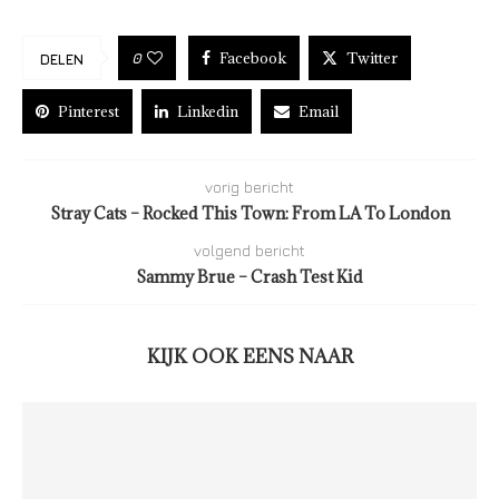
Facebook
Twitter
0
DELEN
Pinterest
Linkedin
Email
vorig bericht
Stray Cats – Rocked This Town: From LA To London
volgend bericht
Sammy Brue – Crash Test Kid
KIJK OOK EENS NAAR