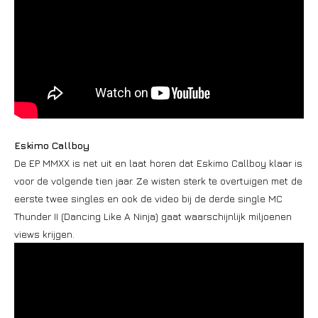
Eskimo Callboy
De EP MMXX is net uit en laat horen dat Eskimo Callboy klaar is
voor de volgende tien jaar. Ze wisten sterk te overtuigen met de
eerste twee singles en ook de video bij de derde single MC
Thunder II (Dancing Like A Ninja) gaat waarschijnlijk miljoenen
views krijgen.