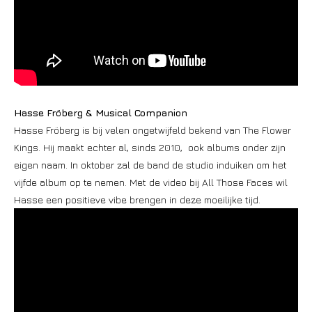
Hasse Fröberg & Musical Companion
Hasse Fröberg is bij velen ongetwijfeld bekend van The Flower
Kings. Hij maakt echter al, sinds 2010, ook albums onder zijn
eigen naam. In oktober zal de band de studio induiken om het
vijfde album op te nemen. Met de video bij All Those Faces wil
Hasse een positieve vibe brengen in deze moeilijke tijd.