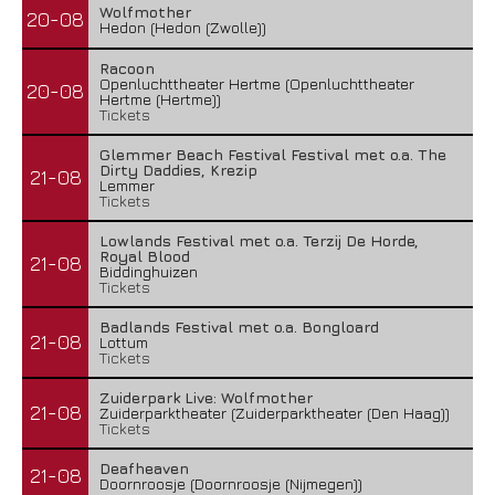
Wolfmother
20-08
Hedon (Hedon (Zwolle))
Racoon
Openluchttheater Hertme (Openluchttheater
20-08
Hertme (Hertme))
Tickets
Glemmer Beach Festival Festival met o.a. The
Dirty Daddies, Krezip
21-08
Lemmer
Tickets
Lowlands Festival met o.a. Terzij De Horde,
Royal Blood
21-08
Biddinghuizen
Tickets
Badlands Festival met o.a. Bongloard
21-08
Lottum
Tickets
Zuiderpark Live: Wolfmother
21-08
Zuiderparktheater (Zuiderparktheater (Den Haag))
Tickets
Deafheaven
21-08
Doornroosje (Doornroosje (Nijmegen))