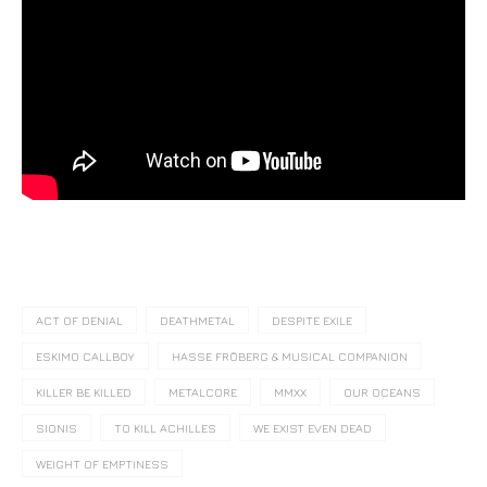
ACT OF DENIAL
DEATHMETAL
DESPITE EXILE
ESKIMO CALLBOY
HASSE FRÖBERG & MUSICAL COMPANION
KILLER BE KILLED
METALCORE
MMXX
OUR OCEANS
SIONIS
TO KILL ACHILLES
WE EXIST EVEN DEAD
WEIGHT OF EMPTINESS