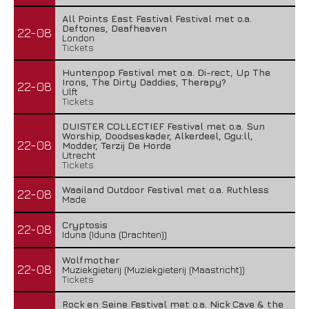
All Points East Festival Festival met o.a.
Deftones, Deafheaven
22-08
London
Tickets
Huntenpop Festival met o.a. Di-rect, Up The
Irons, The Dirty Daddies, Therapy?
22-08
Ulft
Tickets
DUISTER COLLECTIEF Festival met o.a. Sun
Worship, Doodseskader, Alkerdeel, Ggu:ll,
22-08
Modder, Terzij De Horde
Utrecht
Tickets
Waailand Outdoor Festival met o.a. Ruthless
22-08
Made
Cryptosis
22-08
Iduna (Iduna (Drachten))
Wolfmother
22-08
Muziekgieterij (Muziekgieterij (Maastricht))
Tickets
Rock en Seine Festival met o.a. Nick Cave & the