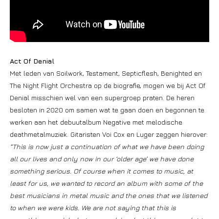
Act Of Denial
Met leden van Soilwork, Testament, Septicflesh, Benighted en
The Night Flight Orchestra op de biografie, mogen we bij Act Of
Denial misschien wel van een supergroep praten. De heren
besloten in 2020 om samen wat te gaan doen en begonnen te
werken aan het debuutalbum Negative met melodische
deathmetalmuziek. Gitaristen Voi Cox en Luger zeggen hierover:
“This is now just a continuation of what we have been doing
all our lives and only now in our ‘older age’ we have done
something serious. Of course when it comes to music, at
least for us, we wanted to record an album with some of the
best musicians in metal music and the ones that we listened
to when we were kids. We are not saying that this is