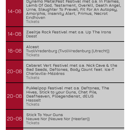
Dynamo MetalFest Festival met o.a. In Flames,
Lamb Of God, Testament, Overkill, Death Angel,
Urne, Slaughter To Prevail, Fit For An Autopsy,
14-08
Amorphis, Insanity Alert, Primus, Necrot
Eindhoven
Tickets
Zeeltje Rock Festival met o.a. Up The Irons
14-08
Deest
Alcest
18-08
TivoliVredenburg (TivoliVredenburg (Utrecht))
Tickets
Cabaret Vert Festival met o.a. Nick Cave & the
Bad Seeds, Deftones, Body Count feat. Ice-T
20-08
Charleville-Mézières
Tickets
Pukkelpop Festival met o.a. Deftones, The
Hives, Stick to your Guns, Chat Pile,
20-08
Deafheaven, Ploegendienst, dEUS
Hasselt
Tickets
Stick To Your Guns
20-08
Nieuwe Nor (Nieuwe Nor (Heerlen))
Tickets