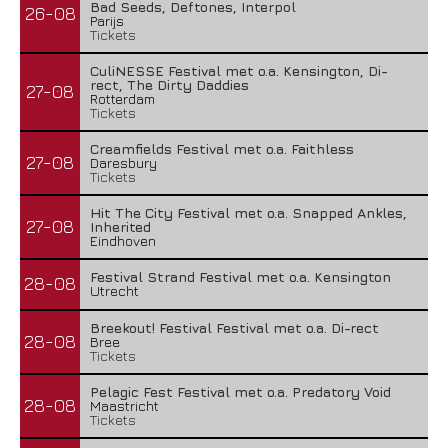
Bad Seeds, Deftones, Interpol
26-08
Parijs
Tickets
CuliNESSE Festival met o.a. Kensington, Di-
rect, The Dirty Daddies
27-08
Rotterdam
Tickets
Creamfields Festival met o.a. Faithless
27-08
Daresbury
Tickets
Hit The City Festival met o.a. Snapped Ankles,
27-08
Inherited
Eindhoven
Festival Strand Festival met o.a. Kensington
28-08
Utrecht
Breekout! Festival Festival met o.a. Di-rect
28-08
Bree
Tickets
Pelagic Fest Festival met o.a. Predatory Void
28-08
Maastricht
Tickets