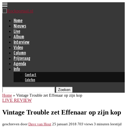
Home
Nieuws
Live
Album
Interview
Video
Column
Prijsvraag
Agenda
Info
Contact
Colofon
Zoeken
Home
»
Vintage Trouble zet Effenaar op zijn kop
LIVE REVIEW
Vintage Trouble zet Effenaar op zijn kop
geschreven door
Dave van Hout
25 januari 2018
703
views
3 minuten leestijd