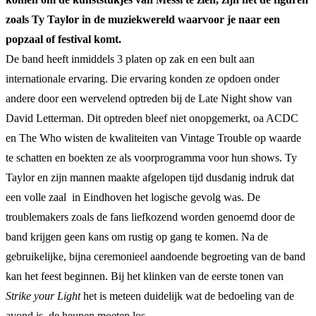
zoals Ty Taylor in de muziekwereld waarvoor je naar een
popzaal of festival komt.
De band heeft inmiddels 3 platen op zak en een bult aan
internationale ervaring. Die ervaring konden ze opdoen onder
andere door een wervelend optreden bij de Late Night show van
David Letterman. Dit optreden bleef niet onopgemerkt, oa ACDC
en The Who wisten de kwaliteiten van Vintage Trouble op waarde
te schatten en boekten ze als voorprogramma voor hun shows. Ty
Taylor en zijn mannen maakte afgelopen tijd dusdanig indruk dat
een volle zaal in Eindhoven het logische gevolg was. De
troublemakers zoals de fans liefkozend worden genoemd door de
band krijgen geen kans om rustig op gang te komen. Na de
gebruikelijke, bijna ceremonieel aandoende begroeting van de band
kan het feest beginnen. Bij het klinken van de eerste tonen van
Strike your Light
het is meteen duidelijk wat de bedoeling van de
avond is, de heupen moeten los.