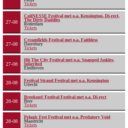
Tickets
CuliNESSE Festival met o.a. Kensington, Di-rect,
The Dirty Daddies
27-08
Rotterdam
Tickets
Creamfields Festival met o.a. Faithless
27-08
Daresbury
Tickets
Hit The City Festival met o.a. Snapped Ankles,
27-08
Inherited
Eindhoven
Festival Strand Festival met o.a. Kensington
28-08
Utrecht
Breekout! Festival Festival met o.a. Di-rect
28-08
Bree
Tickets
Pelagic Fest Festival met o.a. Predatory Void
28-08
Maastricht
Tickets