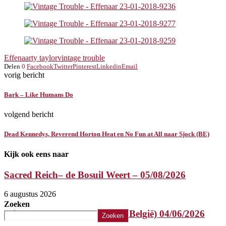
Effenaar
ty taylor
vintage trouble
Delen
0
Facebook
Twitter
Pinterest
Linkedin
Email
vorig bericht
Bark – Like Humans Do
volgend bericht
Dead Kennedys, Reverend Horton Heat en No Fun at All naar Sjock (BE)
Kijk ook eens naar
Sacred Reich– de Bosuil Weert – 05/08/2026
6 augustus 2026
Zoeken
Misery Index – Elpee (Deinze, België) 04/06/2026
Zoeken