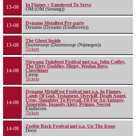
In Flames + Employed To Serve
13-08
OM (OM (Seraing))
Dynamo Metalfest Pre-party
13-08
Dynamo (Dynamo (Eindhoven))
The Ghost Inside
13-08
Doornroosje (Doornroosje (Nijmegen))
Tickets
Nirwana Tuinfeest Festival met o.a. John Coffey,
The Dirty Daddies, Hiqpy, Wodan Boys,
14-08
Clawfinger
Lierop
Tickets
Dynamo MetalFest Festival met o.a. In Flames,
Lamb Of God, Testament, Overkill, Death Angel,
Urne, Slaughter To Prevail, Fit For An Autopsy,
14-08
Amorphis, Insanity Alert, Primus, Necrot
Eindhoven
Tickets
Zeeltje Rock Festival met o.a. Up The Irons
14-08
Deest