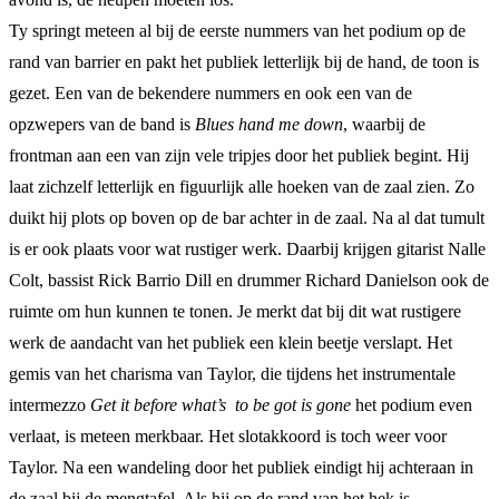
Ty springt meteen al bij de eerste nummers van het podium op de
rand van barrier en pakt het publiek letterlijk bij de hand, de toon is
gezet. Een van de bekendere nummers en ook een van de
opzwepers van de band is
Blues hand me down
, waarbij de
frontman aan een van zijn vele tripjes door het publiek begint. Hij
laat zichzelf letterlijk en figuurlijk alle hoeken van de zaal zien. Zo
duikt hij plots op boven op de bar achter in de zaal. Na al dat tumult
is er ook plaats voor wat rustiger werk. Daarbij krijgen gitarist Nalle
Colt, bassist Rick Barrio Dill en drummer Richard Danielson ook de
ruimte om hun kunnen te tonen. Je merkt dat bij dit wat rustigere
werk de aandacht van het publiek een klein beetje verslapt. Het
gemis van het charisma van Taylor, die tijdens het instrumentale
intermezzo
Get it before what’s to be got is gone
het podium even
verlaat, is meteen merkbaar. Het slotakkoord is toch weer voor
Taylor. Na een wandeling door het publiek eindigt hij achteraan in
de zaal bij de mengtafel. Als hij op de rand van het hek is