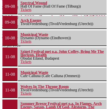
Spectral Wound
09-08
Hall Of Fame (Hall Of Fame (Tilburg))
29 juli 2026
Tickets
Weitjerock 2026 – Zaterdag (IJzendijke) 25/07/2026
Arch Enemy
09-08
TivoliVredenburg (TivoliVredenburg (Utrecht))
26 juli 2026
Municipal Waste
Bospop 2026: Zondag (Weert) 12/07/2026
10-08
Dynamo (Dynamo (Eindhoven))
Tickets
15 juli 2026
Sziget Festival met o.a. John Coffey, Bring Me The
Horizon, Health
11-08
Óbudai Eiland, Budapest
Tickets
Municipal Waste
11-08
Cafe Calluna (Cafe Calluna (Ommen))
Wolves In The Throne Room
11-08
TivoliVredenburg (TivoliVredenburg (Utrecht))
Tickets
Summer Breeze Festival met o.a. In Flames, Arch
Enemy, Saxon, Lamb Of God, Alestorm, The