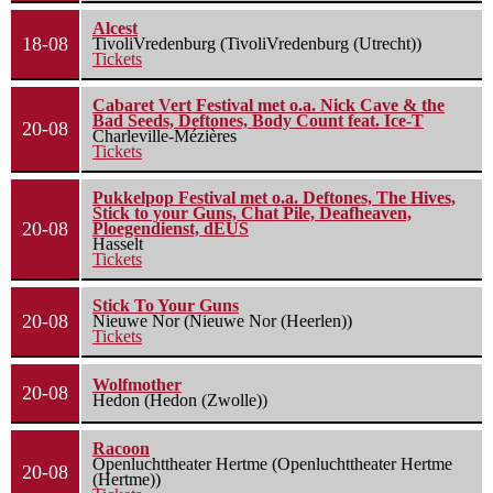
Alcest
18-08
TivoliVredenburg (TivoliVredenburg (Utrecht))
Tickets
Cabaret Vert Festival met o.a. Nick Cave & the
Bad Seeds, Deftones, Body Count feat. Ice-T
20-08
Charleville-Mézières
Tickets
Pukkelpop Festival met o.a. Deftones, The Hives,
Stick to your Guns, Chat Pile, Deafheaven,
20-08
Ploegendienst, dEUS
Hasselt
Tickets
Stick To Your Guns
20-08
Nieuwe Nor (Nieuwe Nor (Heerlen))
Tickets
Wolfmother
20-08
Hedon (Hedon (Zwolle))
Racoon
Openluchttheater Hertme (Openluchttheater Hertme
20-08
(Hertme))