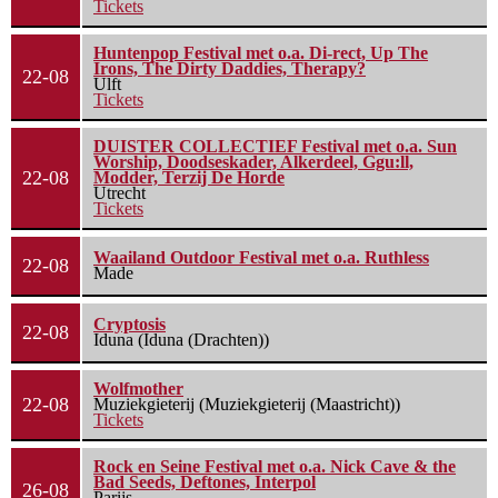
Tickets
Huntenpop Festival met o.a. Di-rect, Up The
Irons, The Dirty Daddies, Therapy?
22-08
Ulft
Tickets
DUISTER COLLECTIEF Festival met o.a. Sun
Worship, Doodseskader, Alkerdeel, Ggu:ll,
22-08
Modder, Terzij De Horde
Utrecht
Tickets
Waailand Outdoor Festival met o.a. Ruthless
22-08
Made
Cryptosis
22-08
Iduna (Iduna (Drachten))
Wolfmother
22-08
Muziekgieterij (Muziekgieterij (Maastricht))
Tickets
Rock en Seine Festival met o.a. Nick Cave & the
Bad Seeds, Deftones, Interpol
26-08
Parijs