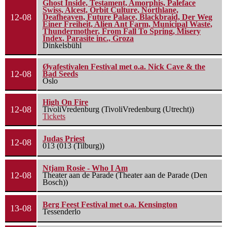
Ghost Inside, Testament, Amorphis, Paleface
Swiss, Alcest, Orbit Culture, Northlane,
12-08
Deafheaven, Future Palace, Blackbraid, Der Weg
Einer Freiheit, Alien Ant Farm, Municipal Waste,
Thundermother, From Fall To Spring, Misery
Index, Parasite inc., Groza
Dinkelsbühl
Øyafestivalen Festival met o.a. Nick Cave & the
12-08
Bad Seeds
Oslo
High On Fire
12-08
TivoliVredenburg (TivoliVredenburg (Utrecht))
Tickets
Judas Priest
12-08
013 (013 (Tilburg))
Ntjam Rosie - Who I Am
12-08
Theater aan de Parade (Theater aan de Parade (Den
Bosch))
Berg Feest Festival met o.a. Kensington
13-08
Tessenderlo