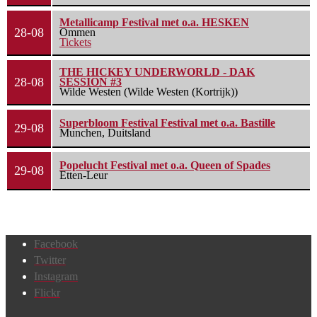
Metallicamp Festival met o.a. HESKEN
28-08
Ommen
Tickets
THE HICKEY UNDERWORLD - DAK
28-08
SESSION #3
Wilde Westen (Wilde Westen (Kortrijk))
Superbloom Festival Festival met o.a. Bastille
29-08
Munchen, Duitsland
Popelucht Festival met o.a. Queen of Spades
29-08
Etten-Leur
Facebook
Twitter
Instagram
Flickr