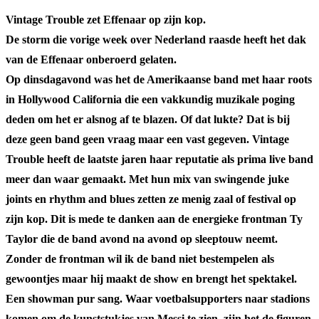
Vintage Trouble zet Effenaar op zijn kop.
De storm die vorige week over Nederland raasde heeft het dak
van de Effenaar onberoerd gelaten.
Op dinsdagavond was het de Amerikaanse band met haar roots
in Hollywood California die een vakkundig muzikale poging
deden om het er alsnog af te blazen. Of dat lukte? Dat is bij
deze geen band geen vraag maar een vast gegeven. Vintage
Trouble heeft de laatste jaren haar reputatie als prima live band
meer dan waar gemaakt. Met hun mix van swingende juke
joints en rhythm and blues zetten ze menig zaal of festival op
zijn kop. Dit is mede te danken aan de energieke frontman Ty
Taylor die de band avond na avond op sleeptouw neemt.
Zonder de frontman wil ik de band niet bestempelen als
gewoontjes maar hij maakt de show en brengt het spektakel.
Een showman pur sang. Waar voetbalsupporters naar stadions
komen om de kunststukjes van Messi te zien, zijn het de figuren