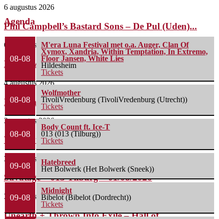
6 augustus 2026
Agenda
Phil Campbell’s Bastard Sons – De Pul (Uden)...
6 augustus 2026
M'era Luna Festival met o.a. Auger, Clan Of
Xymox, Xandria, Within Temptation, In Extremo,
08-08
Floor Jansen, White Lies
Life Of Agony + Second Function – Underworld...
Hildesheim
Tickets
4 augustus 2026
Wolfmother
08-08
TivoliVredenburg (TivoliVredenburg (Utrecht))
Nick Cave & The Bad Seeds – Preston...
Tickets
3 augustus 2026
Body Count ft. Ice-T
08-08
013 (013 (Tilburg))
Wolfmother + The Howlers – o2 Shepherd’s Bush...
Tickets
3 augustus 2026
Hatebreed
09-08
Het Bolwerk (Het Bolwerk (Sneek))
Savatage – 013 Tilburg – 01/08/2026
Midnight
3 augustus 2026
09-08
Bibelot (Bibelot (Dordrecht))
Tickets
Unearth + Thrown Into Exile – Hall of...