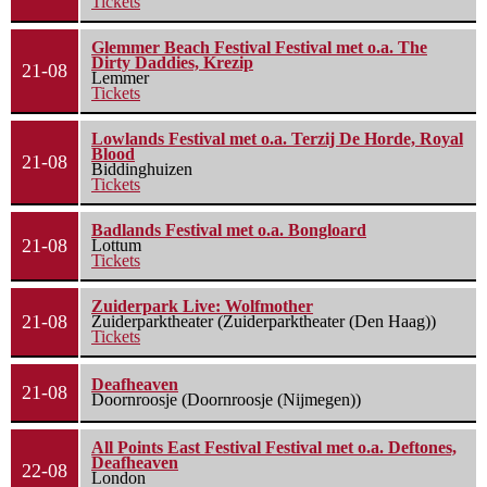
Tickets
Glemmer Beach Festival Festival met o.a. The
Dirty Daddies, Krezip
21-08
Lemmer
Tickets
Lowlands Festival met o.a. Terzij De Horde, Royal
Blood
21-08
Biddinghuizen
Tickets
Badlands Festival met o.a. Bongloard
21-08
Lottum
Tickets
Zuiderpark Live: Wolfmother
21-08
Zuiderparktheater (Zuiderparktheater (Den Haag))
Tickets
Deafheaven
21-08
Doornroosje (Doornroosje (Nijmegen))
All Points East Festival Festival met o.a. Deftones,
Deafheaven
22-08
London