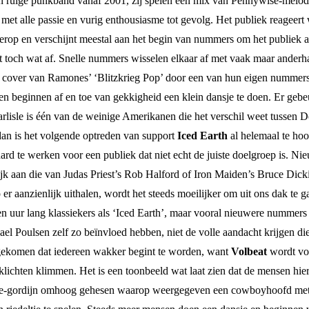
 ruige punkband vanaf 2001, zij spelen een mix van Pennywise-melodi
, met alle passie en vurig enthousiasme tot gevolg. Het publiek reagee
rop en verschijnt meestal aan het begin van nummers om het publiek aan
fect toch wat af. Snelle nummers wisselen elkaar af met vaak maar and
e cover van Ramones’ ‘Blitzkrieg Pop’ door een van hun eigen nummers e
en beginnen af en toe van gekkigheid een klein dansje te doen. Er gebeu
rlisle is één van de weinige Amerikanen die het verschil weet tussen De
dan is het volgende optreden van support
Iced Earth
al helemaal te hoo
ard te werken voor een publiek dat niet echt de juiste doelgroep is. N
elijk aan die van Judas Priest’s Rob Halford of Iron Maiden’s Bruce Dic
 aanzienlijk uithalen, wordt het steeds moeilijker om uit ons dak te g
n uur lang klassiekers als ‘Iced Earth’, maar vooral nieuwere nummer
ael Poulsen zelf zo beïnvloed hebben, niet de volle aandacht krijgen di
gekomen dat iedereen wakker begint te worden, want
Volbeat
wordt voo
eklichten klimmen. Het is een toonbeeld wat laat zien dat de mensen h
uze-gordijn omhoog gehesen waarop weergegeven een cowboyhoofd met de