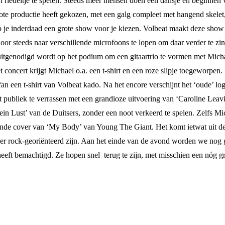
 riedeltje te spelen. Steeds meer mensen doen een dansje en beginnen vro
rote productie heeft gekozen, met een galg compleet met hangend skelet,
b je inderdaad een grote show voor je kiezen. Volbeat maakt deze show
door steeds naar verschillende microfoons te lopen om daar verder te zi
 uitgenodigd wordt op het podium om een gitaartrio te vormen met Mi
ncert krijgt Michael o.a. een t-shirt en een roze slipje toegeworpen. V
an een t-shirt van Volbeat kado. Na het encore verschijnt het ‘oude’ log
publiek te verrassen met een grandioze uitvoering van ‘Caroline Leavi
 Lust’ van de Duitsers, zonder een noot verkeerd te spelen. Zelfs Mich
de cover van ‘My Body’ van Young The Giant. Het komt ietwat uit de on
r rock-georiënteerd zijn. Aan het einde van de avond worden we nog get
 heeft bemachtigd. Ze hopen snel terug te zijn, met misschien een nóg g