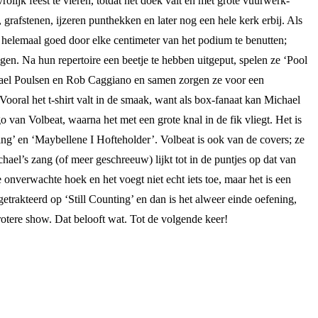
lijk feest te vieren, totdat het doek valt en met grote vuurwerk-
 grafstenen, ijzeren punthekken en later nog een hele kerk erbij. Als
 helemaal goed door elke centimeter van het podium te benutten;
ngen. Na hun repertoire een beetje te hebben uitgeput, spelen ze ‘Pool
chael Poulsen en Rob Caggiano en samen zorgen ze voor een
ooral het t-shirt valt in de smaak, want als box-fanaat kan Michael
o van Volbeat, waarna het met een grote knal in de fik vliegt. Het is
ng’ en ‘Maybellene I Hofteholder’. Volbeat is ook van de covers; ze
ael’s zang (of meer geschreeuw) lijkt tot in de puntjes op dat van
verwachte hoek en het voegt niet echt iets toe, maar het is een
rakteerd op ‘Still Counting’ en dan is het alweer einde oefening,
rotere show. Dat belooft wat. Tot de volgende keer!