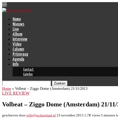
Home
Nieuws
Live
Album
Interview
Video
Column
Prijsvraag
Agenda
Info
Contact
Colofon
Zoeken
Home
»
Volbeat – Ziggo Dome (Amsterdam) 21/11/2013
LIVE REVIEW
Volbeat – Ziggo Dome (Amsterdam) 21/11/
geschreven door
jelle@rockportaal.nl
23 november 2013
1,7K
views
5 minuten l