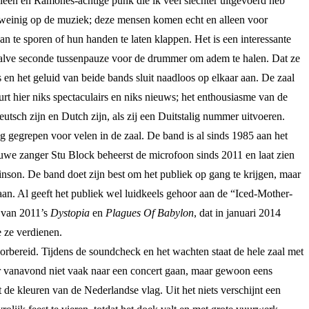
eën en Ramones-achtige punk die ik veel slechter uitgevoerd heb
rt weinig op de muziek; deze mensen komen echt en alleen voor
 te sporen of hun handen te laten klappen. Het is een interessante
erhalve seconde tussenpauze voor de drummer om adem te halen. Dat ze
n het geluid van beide bands sluit naadloos op elkaar aan. De zaal
rt hier niks spectaculairs en niks nieuws; het enthousiasme van de
utsch zijn en Dutch zijn, als zij een Duitstalig nummer uitvoeren.
g gegrepen voor velen in de zaal. De band is al sinds 1985 aan het
ieuwe zanger Stu Block beheerst de microfoon sinds 2011 en laat zien
kinson. De band doet zijn best om het publiek op gang te krijgen, maar
aan. Al geeft het publiek wel luidkeels gehoor aan de “Iced-Mother-
s van 2011’s
Dystopia
en
Plagues Of Babylon
, dat in januari 2014
e ze verdienen.
rbereid. Tijdens de soundcheck en het wachten staat de hele zaal met
ier vanavond niet vaak naar een concert gaan, maar gewoon eens
 kleuren van de Nederlandse vlag. Uit het niets verschijnt een