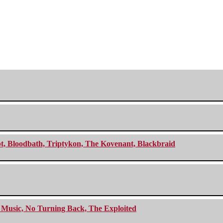
cept, Bloodbath, Triptykon, The Kovenant, Blackbraid
r Music, No Turning Back, The Exploited