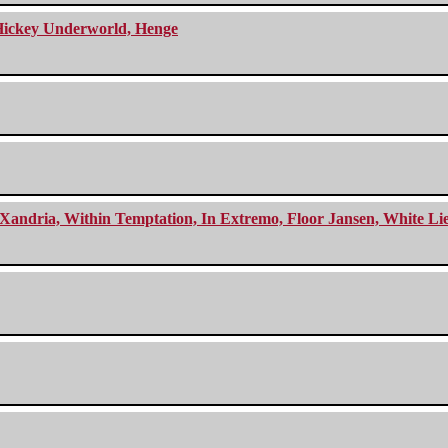
e Hickey Underworld, Henge
Xandria, Within Temptation, In Extremo, Floor Jansen, White Li