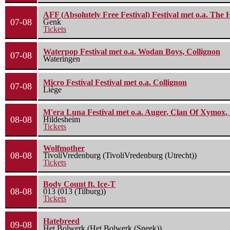
AFF (Absolutely Free Festival) Festival met o.a. Th
07-08
Genk
Tickets
Waterpop Festival met o.a. Wodan Boys, Collignon
07-08
Wateringen
Micro Festival Festival met o.a. Collignon
07-08
Liège
M'era Luna Festival met o.a. Auger, Clan Of Xymox, 
08-08
Hildesheim
Tickets
Wolfmother
08-08
TivoliVredenburg (TivoliVredenburg (Utrecht))
Tickets
Body Count ft. Ice-T
08-08
013 (013 (Tilburg))
Tickets
Hatebreed
09-08
Het Bolwerk (Het Bolwerk (Sneek))