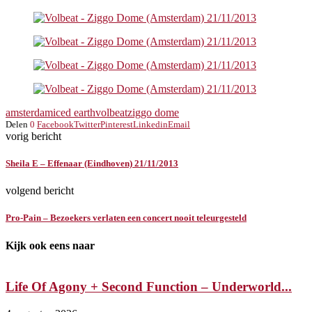
amsterdam
iced earth
volbeat
ziggo dome
Delen
0
Facebook
Twitter
Pinterest
Linkedin
Email
vorig bericht
Sheila E – Effenaar (Eindhoven) 21/11/2013
volgend bericht
Pro-Pain – Bezoekers verlaten een concert nooit teleurgesteld
Kijk ook eens naar
Life Of Agony + Second Function – Underworld...