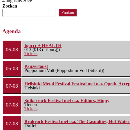
4 augustus 2026
Zoeken
Zoeken
Agenda
Igorrr + HEALTH
06-08
013 (013 (Tilburg))
Tickets
Panzerfaust
06-08
Poppodium Volt (Poppodium Volt (Sittard))
Hellsinki Metal Festival Festival met o.a. Opeth, Ac
07-08
Helsinki
Suikerrock Festival met o.a. Editors, Hiqpy
07-08
Tienen
Tickets
Brakrock Festival met o.a. The Casualties, Hot Wate
07-08
Duffel