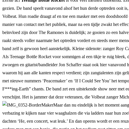
Eerste act
Teenage Bottle Rocket
is voor veel mensen onbekend. Een
gezien. De band speelt vanavond alsof het hun derde optreden ooit is
Volbeat. Hun roadie draagt af en toe een masker met een doodshoofd e
manier van contact met het publiek, maar na een tijdje zwakt het ef
beïnvloed zijn door The Ramones is duidelijk; ze gooien zo een halv
raakt steeds voller naarmate het optreden vordert en steeds meer mens
band zelf is gewoon heel aanstekelijk. Kleine sidenote: zanger Roy Ca
Als Teenage Bottle Rocket voor sommigen al een tikje te ruig bleek, 
zwoegen en gitarist/bandleider Jon Schaffer staat ook hier vanavond h
waarom hij aan alle kanten respect verdient; zijn zangtalenten zijn g
met nieuwe nummers ‘Peacemaker’ en ‘If I Could See You’ het tempo er
F***ing-Earth” chants. De band zet een uitstekende show neer met ee
verschijnt. Het is jammer dat deze veteranen, die Volbeat zanger Mich
Maar dan nu eindelijk is het moment aan
verbazing te kijken naar vier waaghalzen die via ladders naar hun zo
dachten ‘He, een concert, wat leuk.’ En dan opeens wordt er een re