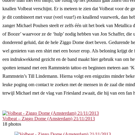
oudere man met een banjo, die rustig op het podium gaat zitten om een
knallen Volbeat verschijnt. Er is meteen te zien dat Volbeat voor de g
je dit combineert met vuur (veel vuur!) en knallend vuurwerk, dan he
zanger Michael Poulsen steelt er zelfs één uit het boek van Metallica 
of Booze’ waarvoor ze de ‘hulp’ nodig hebben van Jon Schaffer, die
donderend geluid, dat de hele Ziggo Dome doet beven. Gedurende het co
wel genieten van een shirt met een boxer erop. Als beloning krijgt de f
een indrukwekkend gezicht en de band maakt hier gebruik van om het 
spotten iemand met een Rammstein tattoo en beginnen meteen aan ‘Kein
Rammstein’s Till Lindemann. Hierna volgt een enigszins minder beken
leuke poging om contact te zoeken met de mensen in de zaal die minde
terwijl Michael met de vlag van Friesland zwaait, die hij van een fan
Volbeat – Ziggo Dome (Amsterdam) 21/11/2013
18 photos