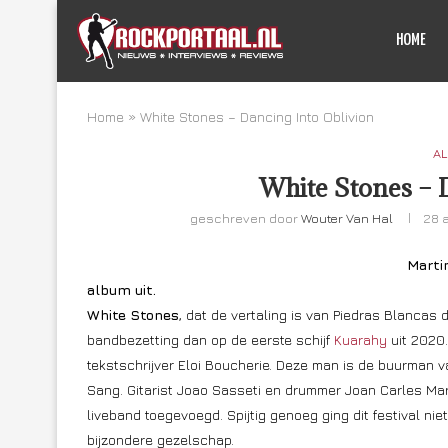
HOME
Home
»
White Stones – Dancing Into Oblivion
AL
White Stones – 
geschreven door
Wouter Van Hal
28 
Marti
album uit.
White Stones
, dat de vertaling is van Piedras Blancas
bandbezetting dan op de eerste schijf
Kuarahy
uit 2020.
tekstschrijver Eloi Boucherie. Deze man is de buurman 
Sang. Gitarist
Joao Sasseti
en drummer
Joan Carles Marí
liveband toegevoegd. Spijtig genoeg ging dit festival ni
bijzondere gezelschap.