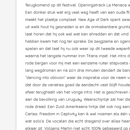
Terugkomend op dit festival. Openingstrack La Menace w
Een donker stuk wat erg veel weg heeft van een oude fil
maakt het plaatje compleet. New Age of Dark opent zwaa
uit welk hout hij gesneden is en de onmiskenbare grunts
laat horen dat hij ook wel wat kan shredden en dat vind 
hebben kwam het nog ter sprake. De zwijgzame en ogens
spelen en dat laat hij nu ook weer op dit tweede wapenfe
waarna het langste nummer Iron Titans inzet. Het intro 
rode bergen voor mij met een eenzame ruiter stapvoets do
lang wegdromen en na zo’n drie minuten dendert de band 
“dancing into oblivion” waar de inspiratie voor de naam
dat door de variaties goed de aandacht vast blijft hou
sfeer terughaalt van het vorige intro. Het is geschreven
aan de bevolking van Uruguay. Waarschijnlijk zal hier 
rode draad. Een Zuid-Amerikaans tintje dat ook nog ee
Carles. Freedom in Captivity kan ik wel noemen als één va
wat solo’s. De vocalen die echt dreigend over alles he
elkaar zit. Volgens Martin niet echt 100% gebaseerd op 