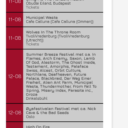
11-08
Óbudai Eiland, Budapest
Tickets
Municipal Waste
11-08
Cafe Calluna (Cafe Calluna (Ommen))
Wolves In The Throne Room
TivoliVredenburg (TivoliVredenburg
11-08
(Utrecht))
Tickets
Summer Breeze Festival met o.a. In
Flames, Arch Enemy, Saxon, Lamb
Of God, Alestorm, The Ghost Inside,
Testament, Amorphis, Paleface
Swiss, Alcest, Orbit Culture,
Northlane, Deafheaven, Future
12-08
Palace, Blackbraid, Der Weg Einer
Freiheit, Alien Ant Farm, Municipal
Waste, Thundermother, From Fall To
Spring, Misery Index, Parasite inc.,
Groza
Dinkelsbühl
Øyafestivalen Festival met o.a. Nick
12-08
Cave & the Bad Seeds
Oslo
High On Fire