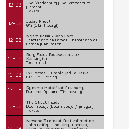
TivoliVredenburg (TivoliVredenburg
12-08
(Utrecht))
Tickets
Judas Priest
12-08
013 (013 (Tilburg))
Ntjam Rosie - Who I Am
12-08
Theater aan de Parade (Theater aan de
Parade (Den Bosch))
Berg Feest Festival met o.a.
13-08
Kensington
Tessenderlo
In Flames + Employed To Serve
13-08
OM (OM (Seraing))
Dynamo Metalfest Pre-party
13-08
Dynamo (Dynamo (Eindhoven))
The Ghost Inside
13-08
Doornroosje (Doornroosje (Nijmegen))
Tickets
Nirwana Tuinfeest Festival met o.a.
John Coffey, The Dirty Daddies,
14-08
Hiqpy, Wodan Boys, Clawfinger