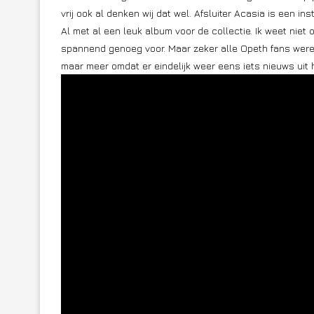
vrij ook al denken wij dat wel. Afsluiter Acasia is een in
Al met al een leuk album voor de collectie. Ik weet niet 
spannend genoeg voor. Maar zeker alle Opeth fans wereld
maar meer omdat er eindelijk weer eens iets nieuws uit