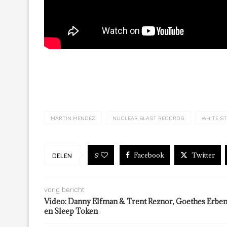
MARTIN MENDEZ
NUCLEAR BLAST RECORDS
WHITE S
Facebook
Twitter
0
DELEN
vorig bericht
Video: Danny Elfman & Trent Reznor, Goethes Erbe
en Sleep Token