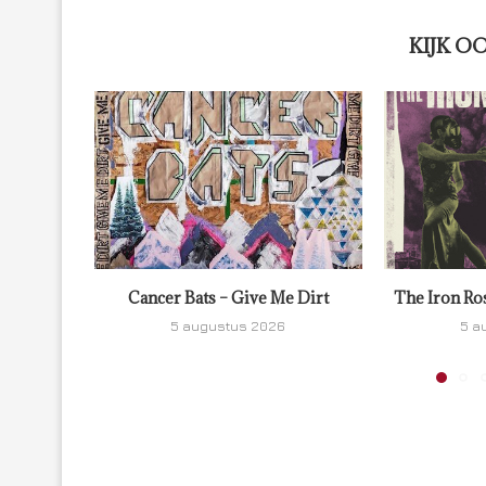
KIJK O
Cancer Bats – Give Me Dirt
The Iron Ro
5 augustus 2026
5 a