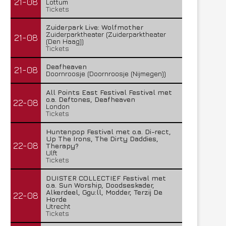
21-08
Lottum
Tickets
Zuiderpark Live: Wolfmother
Zuiderparktheater (Zuiderparktheater
21-08
(Den Haag))
Tickets
Deafheaven
21-08
Doornroosje (Doornroosje (Nijmegen))
All Points East Festival Festival met
o.a. Deftones, Deafheaven
22-08
London
Tickets
Huntenpop Festival met o.a. Di-rect,
Up The Irons, The Dirty Daddies,
22-08
Therapy?
Ulft
Tickets
DUISTER COLLECTIEF Festival met
o.a. Sun Worship, Doodseskader,
Alkerdeel, Ggu:ll, Modder, Terzij De
22-08
Horde
Utrecht
Tickets