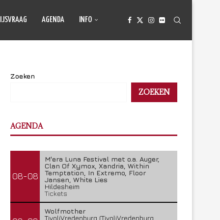
IJSVRAAG
AGENDA
INFO
Zoeken
ZOEKEN
AGENDA
M'era Luna Festival met o.a. Auger,
Clan Of Xymox, Xandria, Within
Temptation, In Extremo, Floor
08-08
Jansen, White Lies
Hildesheim
Tickets
Wolfmother
TivoliVredenburg (TivoliVredenburg