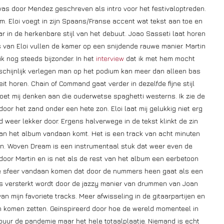
as door Mendez geschreven als intro voor het festivaloptreden.
m. Eloi voegt in zijn Spaans/Franse accent wat tekst aan toe en
r in de herkenbare stijl van het debuut.
Joao Sasseti laat horen
 van Eloi vullen de kamer op een snijdende rauwe manier. Martin
ik nog steeds bijzonder. In het
interview
dat ik met hem mocht
chijnlijk verlegen man op het podium kan meer dan alleen bas
it horen. Chain of Command gaat verder in dezelfde fijne stijl
doet mij denken aan die ouderwetse spaghetti westerns. Ik zie de
or het zand onder een hete zon. Eloi laat mij gelukkig niet erg
weer lekker door. Ergens halverwege in de tekst klinkt de zin
 van het album vandaan komt. Het is een track van acht minuten
den. Woven Dream is een instrumentaal stuk dat weer even de
 door Martin en is net als de rest van het album een eerbetoon
die sfeer vandaan komen dat door de nummers heen gaat als een
ns versterkt wordt door de jazzy manier van drummen van
Joan
n mijn favoriete tracks. Meer afwisseling in de gitaarpartijen en
en komen zetten. Geïnspireerd door hoe de wereld momenteel in
puur de pandemie maar het hele totaalplaatje. Niemand is echt