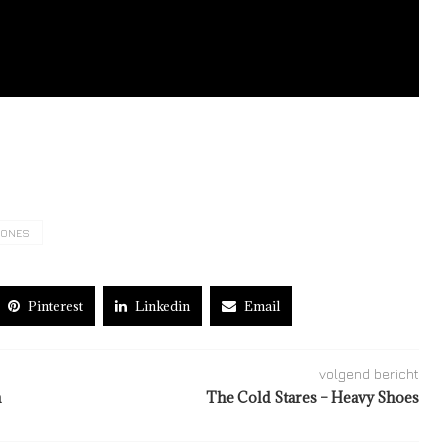
TONES
Pinterest
Linkedin
Email
volgend bericht
n
The Cold Stares – Heavy Shoes