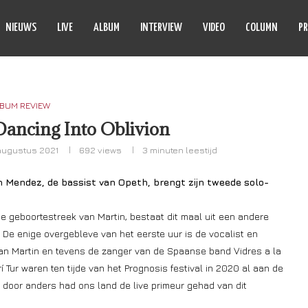
NIEUWS
LIVE
ALBUM
INTERVIEW
VIDEO
COLUMN
PR
BUM REVIEW
Dancing Into Oblivion
augustus 2021
692
views
3 minuten leestijd
n Mendez, de bassist van Opeth, brengt zijn tweede solo-
 de geboortestreek van Martin, bestaat dit maal uit een andere
 De enige overgebleve van het eerste uur is de vocalist en
van Martin en tevens de zanger van de Spaanse band Vidres a la
 Tur waren ten tijde van het Prognosis festival in 2020 al aan de
et door anders had ons land de live primeur gehad van dit