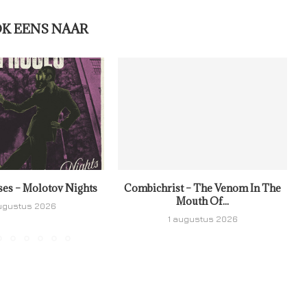
OK EENS NAAR
ses – Molotov Nights
Combichrist – The Venom In The
Mouth Of...
ugustus 2026
1 augustus 2026