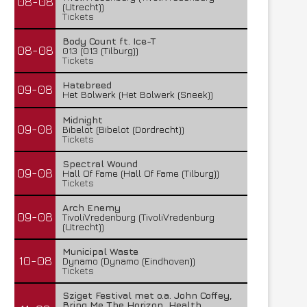
08-08
(Utrecht))
Tickets
Body Count ft. Ice-T
08-08
013 (013 (Tilburg))
Tickets
Hatebreed
09-08
Het Bolwerk (Het Bolwerk (Sneek))
Midnight
09-08
Bibelot (Bibelot (Dordrecht))
Tickets
Spectral Wound
09-08
Hall Of Fame (Hall Of Fame (Tilburg))
Tickets
Arch Enemy
09-08
TivoliVredenburg (TivoliVredenburg
(Utrecht))
Municipal Waste
10-08
Dynamo (Dynamo (Eindhoven))
Tickets
Sziget Festival met o.a. John Coffey,
Bring Me The Horizon, Health