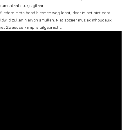
strumentaal stukje gitaar.
of iedere metalhead hiermee weg loopt, daar is het niet echt
wijd zullen hiervan smullen. Niet zozeer muziek inhoudelijk
 het Zweedse kamp is uitgebracht.