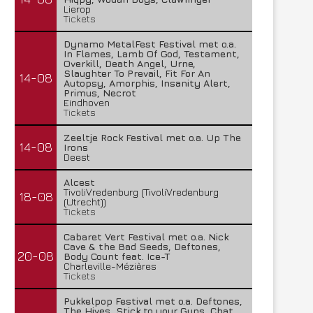
Lierop
Tickets
Dynamo MetalFest Festival met o.a.
In Flames, Lamb Of God, Testament,
Overkill, Death Angel, Urne,
Slaughter To Prevail, Fit For An
14-08
Autopsy, Amorphis, Insanity Alert,
Primus, Necrot
Eindhoven
Tickets
Zeeltje Rock Festival met o.a. Up The
14-08
Irons
Deest
Alcest
Lunatic Soul – Transition II
Boneripper – Radiant In
TivoliVredenburg (TivoliVredenburg
18-08
(Utrecht))
29 juli 2026
27 juli 2026
Tickets
Cabaret Vert Festival met o.a. Nick
Cave & the Bad Seeds, Deftones,
20-08
Body Count feat. Ice-T
Charleville-Mézières
Tickets
Pukkelpop Festival met o.a. Deftones,
The Hives, Stick to your Guns, Chat