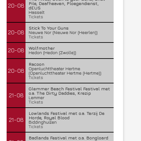
Pile, Deafheaven, Ploegendienst,
20-08
dEUS
Hasselt
Tickets
Stick To Your Guns
20-08
Nieuwe Nor (Nieuwe Nor (Heerlen))
Tickets
Wolfmother
20-08
Hedon (Hedon (Zwolle))
Racoon
Openluchttheater Hertme
20-08
(Openluchttheater Hertme (Hertme))
Tickets
Glemmer Beach Festival Festival met
o.a. The Dirty Daddies, Krezip
21-08
Lemmer
Tickets
Lowlands Festival met o.a. Terzij De
Horde, Royal Blood
21-08
Biddinghuizen
Tickets
Badlands Festival met o.a. Bongloard