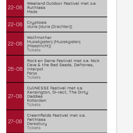
Waailand Outdoor Festival met o.a.
22-08
Ruthless
Made
Cryptosis
22-08
Iduna (Iduna (Drachten))
Wolfmother
Muziekgieterij (Muziekgieterij
22-08
(Maastricht))
Tickets
Rock en Seine Festival met o.a. Nick
Cave & the Bad Seeds, Deftones,
26-08
Interpol
Parijs
Tickets
CuliNESSE Festival met o.a.
Kensington, Di-rect, The Dirty
27-08
Daddies
Rotterdam
Tickets
Creamfields Festival met o.a.
Faithless
27-08
Daresbury
Tickets