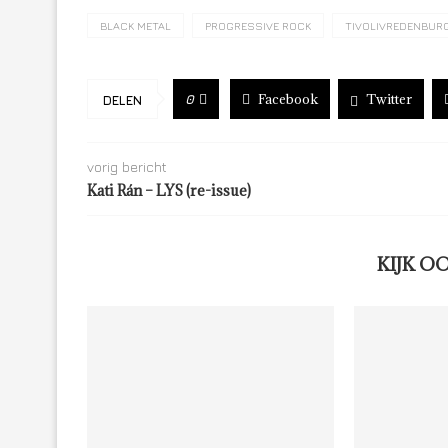
BLACK METAL
PROGRESSIVE ROCK
TIVOLIVREDENBUR
Facebook
Twitter
0
DELEN
vorig bericht
Kati Rán – LYS (re-issue)
KIJK O