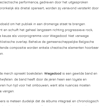
n eclectische performance, gedreven door het uitgesproken
ronkelijk als drietal opereert, worden zij vanavond versterkt door
bedoeld om het publiek in een dromerige staat te brengen.
ht en schuift het geheel langzaam richting progressieve rock,
ende keuze als voorprogramma voor Wiegedood. Niet vanwege
tilistische overlap. Behalve de gemeenschappelijke Belgische
sluitende compositie worden enkele chaotische elementen hoorbaar
en.
or de merch spreekt boekdelen.
Wiegedood
is een gewilde band en
betwijfelen: de band heeft door de jaren heen een loyale en
eren hun tijd voor het ombouwen, want alle nuances moeten
 te vangen.
rs is meteen duidelijk dat de albums integraal en chronologisch