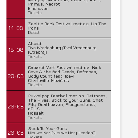
Primus, Necrot
Eindhoven
Tickets
Zeeltje Rock Festival met o.a. Up The
14-08
Irons
Deest
Alcest
TivoliVredenburg (TivoliVredenburg
18-08
(Utrecht))
Tickets
Cabaret Vert Festival met o.a. Nick
Cave & the Bad Seeds, Deftones,
20-08
Body Count feat. Ice-T
Charleville-Mézières
Tickets
Pukkelpop Festival met o.a. Deftones,
The Hives, Stick to your Guns, Chat
Pile, Deafheaven, Ploegendienst,
20-08
dEUS
Hasselt
Tickets
Stick To Your Guns
20-08
Nieuwe Nor (Nieuwe Nor (Heerlen))
Tickets