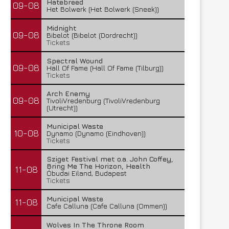
Hatebreed
09-08
Het Bolwerk (Het Bolwerk (Sneek))
Midnight
09-08
Bibelot (Bibelot (Dordrecht))
Tickets
Spectral Wound
09-08
Hall Of Fame (Hall Of Fame (Tilburg))
Tickets
Arch Enemy
09-08
TivoliVredenburg (TivoliVredenburg
(Utrecht))
Municipal Waste
10-08
Dynamo (Dynamo (Eindhoven))
Tickets
Sziget Festival met o.a. John Coffey,
Bring Me The Horizon, Health
11-08
Óbudai Eiland, Budapest
Tickets
Municipal Waste
11-08
Cafe Calluna (Cafe Calluna (Ommen))
Wolves In The Throne Room