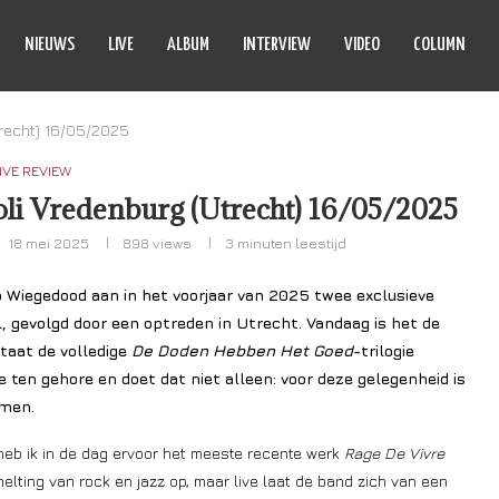
NIEUWS
LIVE
ALBUM
INTERVIEW
VIDEO
COLUMN
trecht) 16/05/2025
IVE REVIEW
oli Vredenburg (Utrecht) 16/05/2025
18 mei 2025
898
views
3 minuten leestijd
io Wiegedood aan in het voorjaar van 2025 twee exclusieve
, gevolgd door een optreden in Utrecht. Vandaag is het de
taat de volledige
De Doden Hebben Het Goed
-trilogie
e ten gehore en doet dat niet alleen: voor deze gelegenheid is
omen.
 heb ik in de dag ervoor het meeste recente werk
Rage De Vivre
elting van rock en jazz op, maar live laat de band zich van een