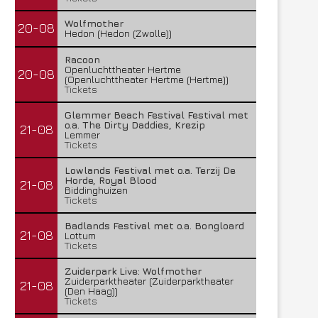
Wolfmother
20-08
Hedon (Hedon (Zwolle))
Misery Index – Elpee (Deinze,
Phil Campbell’s Bastard S
België) 04/08/2026
Pul (Uden)...
Racoon
6 augustus 2026
6 augustus 2026
Openluchttheater Hertme
20-08
(Openluchttheater Hertme (Hertme))
Tickets
Glemmer Beach Festival Festival met
o.a. The Dirty Daddies, Krezip
21-08
Lemmer
Tickets
Lowlands Festival met o.a. Terzij De
Horde, Royal Blood
21-08
Biddinghuizen
Tickets
Badlands Festival met o.a. Bongloard
21-08
Lottum
Tickets
Zuiderpark Live: Wolfmother
Zuiderparktheater (Zuiderparktheater
21-08
(Den Haag))
Tickets