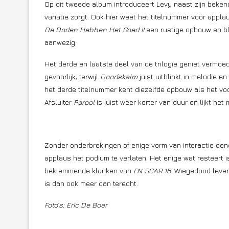
Op dit tweede album introduceert Levy naast zijn bek
variatie zorgt. Ook hier weet het titelnummer voor applau
De Doden Hebben Het Goed II
een rustige opbouw en bli
aanwezig.
Het derde en laatste deel van de trilogie geniet vermoed
gevaarlijk, terwijl
Doodskalm
juist uitblinkt in melodie 
het derde titelnummer kent diezelfde opbouw als het v
Afsluiter
Parool
is juist weer korter van duur en lijkt het
Zonder onderbrekingen of enige vorm van interactie dend
applaus het podium te verlaten. Het enige wat resteert 
beklemmende klanken van
FN SCAR 16
. Wiegedood lever
is dan ook meer dan terecht.
Foto’s: Eric De Boer