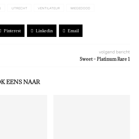
G
UTRECHT
VENTILATEUR
WIEGEDOOD
Pinterest
Linkedin
Email
volgend bericht
Sweet – Platinum Rare 1
OK EENS NAAR