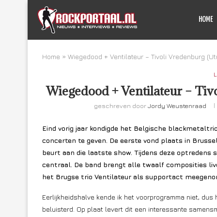
HOME
Home
»
Wiegedood + Ventilateur – Tivoli Vredenburg (U
L
Wiegedood + Ventilateur – Tiv
geschreven door
Jordy Weustenraad
Eind vorig jaar kondigde het Belgische blackmetaltr
concerten te geven. De eerste vond plaats in Brussel
beurt aan die laatste show. Tijdens deze optredens s
centraal. De band brengt alle twaalf composities liv
het Brugse trio Ventilateur als supportact meegen
Eerlijkheidshalve kende ik het voorprogramma niet, dus
beluisterd. Op plaat levert dit een interessante samensm