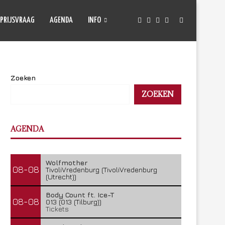
PRIJSVRAAG
AGENDA
INFO
Zoeken
ZOEKEN
AGENDA
Wolfmother
08-08
TivoliVredenburg (TivoliVredenburg
(Utrecht))
Body Count ft. Ice-T
08-08
013 (013 (Tilburg))
Tickets