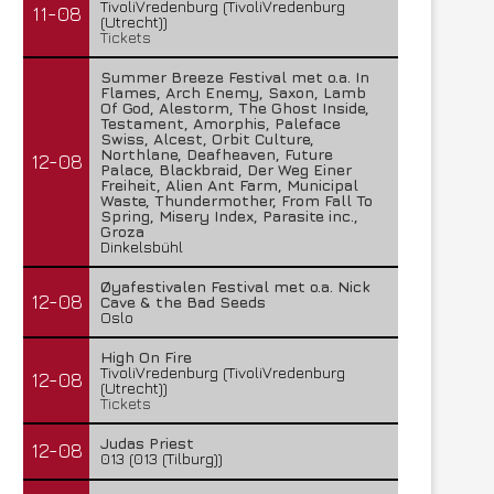
TivoliVredenburg (TivoliVredenburg
11-08
(Utrecht))
Tickets
Summer Breeze Festival met o.a. In
Flames, Arch Enemy, Saxon, Lamb
Of God, Alestorm, The Ghost Inside,
Testament, Amorphis, Paleface
Swiss, Alcest, Orbit Culture,
Northlane, Deafheaven, Future
12-08
Palace, Blackbraid, Der Weg Einer
Freiheit, Alien Ant Farm, Municipal
Waste, Thundermother, From Fall To
Spring, Misery Index, Parasite inc.,
Groza
Dinkelsbühl
Øyafestivalen Festival met o.a. Nick
12-08
Cave & the Bad Seeds
Oslo
High On Fire
TivoliVredenburg (TivoliVredenburg
12-08
(Utrecht))
Tickets
Judas Priest
12-08
013 (013 (Tilburg))