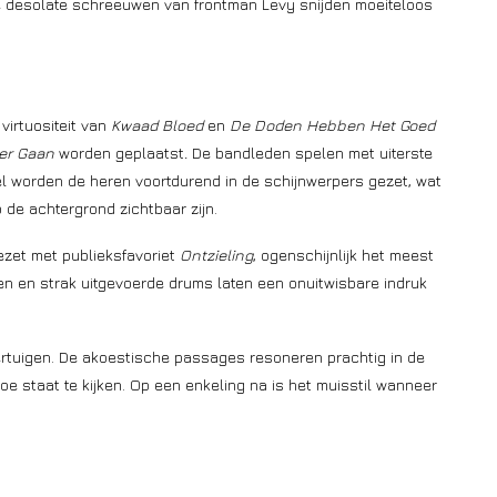
e desolate schreeuwen van frontman Levy snijden moeiteloos
virtuositeit van
Kwaad Bloed
en
De Doden Hebben Het Goed
er Gaan
worden geplaatst
.
De bandleden spelen met uiterste
Wel worden de heren voortdurend in de schijnwerpers gezet, wat
de achtergrond zichtbaar zijn.
zet met publieksfavoriet
Ontzieling
, ogenschijnlijk het meest
en en strak uitgevoerde drums laten een onuitwisbare indruk
rtuigen. De akoestische passages resoneren prachtig in de
toe staat te kijken. Op een enkeling na is het muisstil wanneer