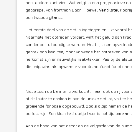
heel andere kant zien. Wat volgt is een progressieve e
gitaarspel van frontman Daan. Hoewel
Ventilateur
oorsp
een tweede gitarist.
Het eerste deel van de set is ingetogen en lijkt vooral 
Naarmate het optreden vordert, wint het geluid aan krac
zonder ooit uitbundig te worden. Het blijft een opvall
gebrek aan kwaliteit, maar vanwege het ontbreken van s
herkomst zijn er nauwelijks raakvlakken. Pas bij de af
die enigszins als opwarmer voor de hoofdact functioner
Niet alleen de banner ‘uitverkocht’, maar ook de rij vo
of dit louter te danken is aan de unieke setlist, valt te 
groeiende fanbase opgebouwd. Zoals altijd nemen de h
perfect zijn. Een klein half uurtje later is het tijd om aan
Aan de hand van het decor en de volgorde van de numme