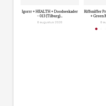
Igorrr + HEALTH + Doodseskader
Riffsniffer P
– 013 (Tilburg)...
+ Green M
8 augustus 2026
8 a