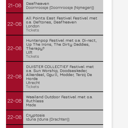
Deafheaven
21-08
Doornroosje (Doornroosje (Nijmegen))
All Points East Festival Festival met
o.a. Deftones, Deafheaven
22-08
London
Tickets
Huntenpop Festival met o.a. Di-rect,
Up The Irons, The Dirty Daddies,
22-08
Therapy?
Ulft
Tickets
DUISTER COLLECTIEF Festival met
o.a. Sun Worship, Doodseskader,
Alkerdeel, Ggu:ll, Modder, Terzij De
22-08
Horde
Utrecht
Tickets
Waailand Outdoor Festival met o.a.
22-08
Ruthless
Made
Cryptosis
22-08
Iduna (Iduna (Drachten))