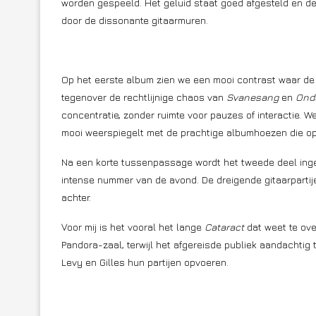
worden gespeeld. Het geluid staat goed afgesteld en d
door de dissonante gitaarmuren.
Op het eerste album zien we een mooi contrast waar de 
tegenover de rechtlijnige chaos van
Svanesang
en
Ond
concentratie, zonder ruimte voor pauzes of interactie. 
mooi weerspiegelt met de prachtige albumhoezen die op 
Na een korte tussenpassage wordt het tweede deel inge
intense nummer van de avond. De dreigende gitaarpartij
achter.
Voor mij is het vooral het lange
Cataract
dat weet te ove
Pandora-zaal, terwijl het afgereisde publiek aandachtig 
Levy en Gilles hun partijen opvoeren.