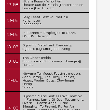
Ntjam Rosie - Who I Am
12-08
Theater aan de Parade (Theater aan de
Parade (Den Bosch))
Berg Feest Festival met o.a.
13-08
Kensington
Tessenderlo
In Flames + Employed To Serve
13-08
OM (OM (Seraing))
Dynamo Metalfest Pre-party
13-08
Dynamo (Dynamo (Eindhoven))
The Ghost Inside
13-08
Doornroosje (Doornroosje (Nijmegen))
Tickets
Nirwana Tuinfeest Festival met o.a.
John Coffey, The Dirty Daddies,
14-08
Hiqpy, Wodan Boys, Clawfinger
Lierop
Tickets
Dynamo MetalFest Festival met o.a.
In Flames, Lamb Of God, Testament,
Overkill, Death Angel, Urne,
Slaughter To Prevail, Fit For An
14-08
Autopsy, Amorphis, Insanity Alert,