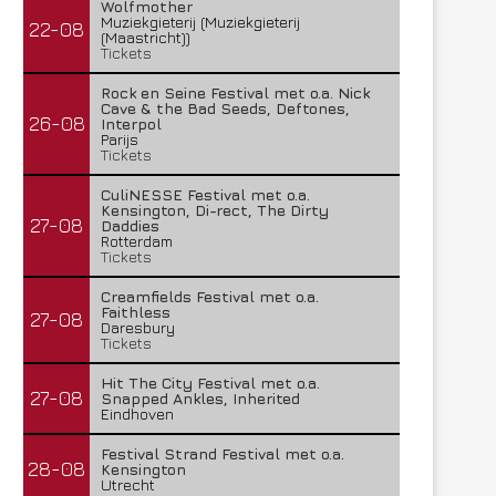
Wolfmother
Muziekgieterij (Muziekgieterij
22-08
(Maastricht))
Tickets
Rock en Seine Festival met o.a. Nick
Cave & the Bad Seeds, Deftones,
26-08
Interpol
Parijs
Tickets
CuliNESSE Festival met o.a.
Kensington, Di-rect, The Dirty
27-08
Daddies
Rotterdam
Tickets
Creamfields Festival met o.a.
Faithless
27-08
Daresbury
Tickets
Hit The City Festival met o.a.
27-08
Snapped Ankles, Inherited
Eindhoven
Festival Strand Festival met o.a.
28-08
Kensington
Utrecht