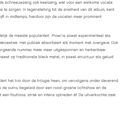
ende schreeuwzang ook keelzang, wat voor een welkome vocale
s te zorgen. In tegenstelling tot de snelheid van dit album, kent
jft in midtempo, hierdoor zijn de vocalen meer prominent
elijk de meeste populariteit.
Prowl
is zowel experimenteel als
en akoestiek. Het publiek absorbeert elk moment met overgave. Ook
oorgaande nummer, maar meer uitgesponnen en herkenbaar.
 meest op traditionele black metal, in zowel structuur als geluid.
ert het trio door de trilogie heen, om vervolgens onder daverend
is de outro, begeleid door een rood-groene lichtshow en de
t een foutloos, strak en intens optreden af. De uitverkochte zaal