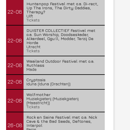
Huntenpop Festival met o.a. Di-rect,
Up The Irons, The Dirty Daddies,
22-08
Therapy?
Ulft
Tickets
DUISTER COLLECTIEF Festival met
o.a. Sun Worship, Doodseskader,
Alkerdeel, Ggu:ll, Modder, Terzij De
22-08
Horde
Utrecht
Tickets
Waailand Outdoor Festival met o.a.
22-08
Ruthless
Made
Cryptosis
22-08
Iduna (Iduna (Drachten))
Wolfmother
Muziekgieterij (Muziekgieterij
22-08
(Maastricht))
Tickets
Rock en Seine Festival met o.a. Nick
Cave & the Bad Seeds, Deftones,
26-08
Interpol
Parijs