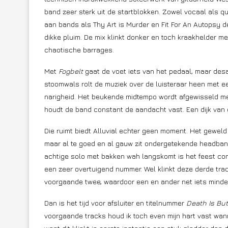
band zeer sterk uit de startblokken. Zowel vocaal als 
aan bands als Thy Art is Murder en Fit For An Autopsy d
dikke pluim. De mix klinkt donker en toch kraakhelder m
chaotische barrages.
Met
Fogbelt
gaat de voet iets van het pedaal, maar des
stoomwals rolt de muziek over de luisteraar heen met een
narigheid. Het beukende midtempo wordt afgewisseld met
houdt de band constant de aandacht vast. Een dijk van
Die ruimt biedt Alluvial echter geen moment. Het gewel
maar al te goed en al gauw zit ondergetekende headba
achtige solo met bakken wah langskomt is het feest compl
een zeer overtuigend nummer. Wel klinkt deze derde tra
voorgaande twee, waardoor een en ander net iets minder
Dan is het tijd voor afsluiter en titelnummer
Death Is But
voorgaande tracks houd ik toch even mijn hart vast wan