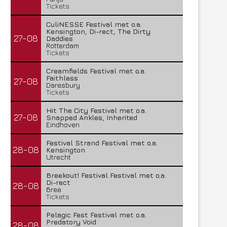
Tickets
CuliNESSE Festival met o.a.
Kensington, Di-rect, The Dirty
27-08
Daddies
Rotterdam
Tickets
Creamfields Festival met o.a.
Faithless
27-08
Daresbury
Tickets
Hit The City Festival met o.a.
27-08
Snapped Ankles, Inherited
Eindhoven
Festival Strand Festival met o.a.
28-08
Kensington
Utrecht
Breekout! Festival Festival met o.a.
Di-rect
28-08
Bree
Tickets
Pelagic Fest Festival met o.a.
Predatory Void
28-08