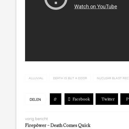
ALLUVIAL
DEATH IS BUT A DOOR
NUCLEAR BLAST RE
Facebook
Twitter
P
0
DELEN
vorig bericht
Firepöwer – Death Comes Quick