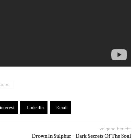
CORDS
interest
Linkedin
Email
volgend bericht
Drown In Sulphur – Dark Secrets Of The Soul