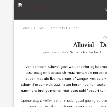
H
Home
»
Alluvial – Death Is But A Door
AL
Alluvial – D
geschreven door
Gerhans Meulenbeld
Van de naam Alluvial gaat wellicht niet bij iedere
2017 bezig en bestaat uit muzikanten die eerder b
al dan niet als live muzikant of zanger. Met de EP
album
Sarcoma
uit 2021 laten horen hoe hun toekom
nummers brengt men er met deze schijf vast 4 ten 
Opener
Bog Dweller
laat er in ieder geval geen gras ove
technisch indrukwekkend soleerwerk van gitaarheld Wes 