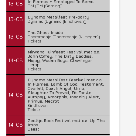
In Flames + Employed To Serve
13-08
OM (OM (Seraing))
Dynamo Metalfest Pre-party
13-08
Dynamo (Dynamo (Eindhoven))
The Ghost Inside
13-08
Doornroosje (Doornroosje (Nijmegen))
Tickets
Nirwana Tuinfeest Festival met o.a.
John Coffey, The Dirty Daddies,
14-08
Hiqpy, Wodan Boys, Clawfinger
Lierop
Tickets
Dynamo MetalFest Festival met o.a.
In Flames, Lamb Of God, Testament,
Overkill, Death Angel, Urne,
Slaughter To Prevail, Fit For An
14-08
Autopsy, Amorphis, Insanity Alert,
Primus, Necrot
Eindhoven
Tickets
Zeeltje Rock Festival met o.a. Up The
14-08
Irons
Deest