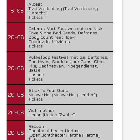
Alcest
TivoliVredenburg (TivoliVredenburg
18-08
(Utrecht))
Tickets
Cabaret Vert Festival met o.a. Nick
Cave & the Bad Seeds, Deftones,
20-08
Body Count feat. Ice-T
Charleville-Mézières
Tickets
Pukkelpop Festival met o.a. Deftones,
The Hives, Stick to your Guns, Chat
Pile, Deafheaven, Ploegendienst,
20-08
dEUS
Hasselt
Tickets
Stick To Your Guns
20-08
Nieuwe Nor (Nieuwe Nor (Heerlen))
Tickets
Wolfmother
20-08
Hedon (Hedon (Zwolle))
Racoon
Openluchttheater Hertme
20-08
(Openluchttheater Hertme (Hertme))
Tickets