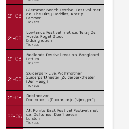
Glemmer Beach Festival Festival met
o.a. The Dirty Daddies, Krezip
21-08
Lemmer
Tickets
Lowlands Festival met o.a. Terzij De
Horde, Royal Blood
21-08
Biddinghuizen
Tickets
Badlands Festival met o.a. Bongloard
21-08
Lottum
Tickets
Zuiderpark Live: Wolfmother
Zuiderparktheater (Zuiderparktheater
21-08
(Den Haag))
Tickets
Deafheaven
21-08
Doornroosje (Doornroosje (Nijmegen))
All Points East Festival Festival met
o.a. Deftones, Deafheaven
22-08
London
Tickets