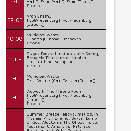
09-08
Hall Of Fame (Hall Of Fame (Tilburg))
Tickets
Arch Enemy
09-08
TivoliVredenburg (TivoliVredenburg
(Utrecht))
Municipal Waste
10-08
Dynamo (Dynamo (Eindhoven))
Tickets
Sziget Festival met o.a. John Coffey,
Bring Me The Horizon, Health
11-08
Óbudai Eiland, Budapest
Tickets
Municipal Waste
11-08
Cafe Calluna (Cafe Calluna (Ommen))
Wolves In The Throne Room
TivoliVredenburg (TivoliVredenburg
11-08
(Utrecht))
Tickets
Summer Breeze Festival met o.a. In
Flames, Arch Enemy, Saxon, Lamb
Of God, Alestorm, The Ghost Inside,
Testament, Amorphis, Paleface
Swiss, Alcest, Orbit Culture,