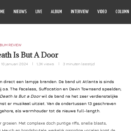
OME
NIEUWS
LIVE
ALBUM
INTERVIEW
VIDEO
COLUMN
BUM REVIEW
eath Is But A Door
10 januari 2024
1,3K
views
3 minuten leestijd
en direct een lampje branden. De band uit Atlanta is sinds
ij o.a. The Faceless, Suffocation en Devin Townsend speelden;
Death Is But a Door
wil de band na het zeer verdienstelijke
st er muzikaal uitziet. Van de ondertussen 13 geschreven
gehore, als warmhouder tot de nieuwe full-length.
r groeien. Met complexe doch puntige riffs, snelle blasts,
Hauch en hondsbrutale, werkelijk pisnijdige vocalen komt de