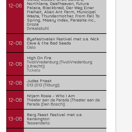
Northlane, Deafheaven, Future
12-08
Palace, Blackbraid, Der Weg Einer
Freiheit, Alien Ant Farm, Municipal
Waste, Thundermother, From Fall To
Spring, Misery Index, Parasite inc.,
Groza
Dinkelsbühl
Øyafestivalen Festival met o.a. Nick
12-08
Cave & the Bad Seeds
Oslo
High On Fire
TivoliVredenburg (TivoliVredenburg
12-08
(Utrecht))
Tickets
Judas Priest
12-08
013 (013 (Tilburg))
Ntjam Rosie - Who I Am
12-08
Theater aan de Parade (Theater aan de
Parade (Den Bosch))
Berg Feest Festival met o.a.
13-08
Kensington
Tessenderlo