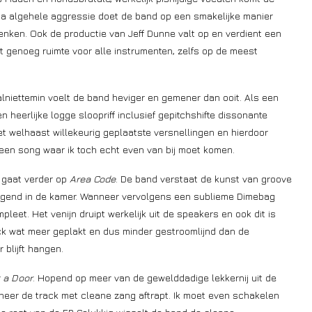
qua algehele aggressie doet de band op een smakelijke manier
enken. Ook de productie van Jeff Dunne valt op en verdient een
et genoeg ruimte voor alle instrumenten, zelfs op de meest
alniettemin voelt de band heviger en gemener dan ooit. Als een
 heerlijke logge sloopriff inclusief gepitchshifte dissonante
 welhaast willekeurig geplaatste versnellingen en hierdoor
 een song waar ik toch echt even van bij moet komen.
d gaat verder op
Area Code
. De band verstaat de kunst van groove
ngend in de kamer. Wanneer vervolgens een sublieme Dimebag
eet. Het venijn druipt werkelijk uit de speakers en ook dit is
ck wat meer geplakt en dus minder gestroomlijnd dan de
 blijft hangen.
 a Door
. Hopend op meer van de gewelddadige lekkernij uit de
neer de track met cleane zang aftrapt. Ik moet even schakelen