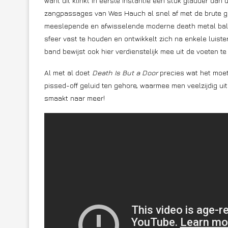
want dit klinkt in eerste instantie een stuk gladder dan
zangpassages van Wes Hauch al snel af met de brute gr
meeslepende en afwisselende moderne death metal ball
sfeer vast te houden en ontwikkelt zich na enkele luis
band bewijst ook hier verdienstelijk mee uit de voeten t
Al met al doet
Death Is But a Door
precies wat het moe
pissed-off geluid ten gehore, waarmee men veelzijdig uit 
smaakt naar meer!