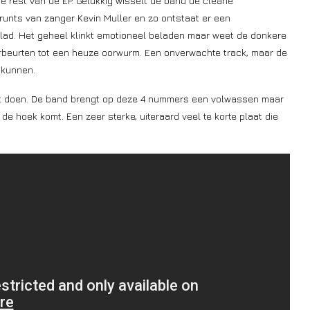
 de rest van de EP. Gelukkig wisselt de band de cleane
unts van zanger Kevin Muller en zo ontstaat er een
ad. Het geheel klinkt emotioneel beladen maar weet de donkere
terbeurten tot een heuze oorwurm. Een onverwachte track, maar de
e kunnen.
t doen. De band brengt op deze 4 nummers een volwassen maar
de hoek komt. Een zeer sterke, uiteraard veel te korte plaat die