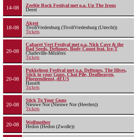
Zeeltje Rock Festival met o.a. Up The Irons
14-08
Deest
Alcest
18-08
TivoliVredenburg (TivoliVredenburg (Utrecht))
Tickets
Cabaret Vert Festival met o.a. Nick Cave & the
Bad Seeds, Deftones, Body Count feat. Ice-T
20-08
Charleville-Mézières
Tickets
Pukkelpop Festival met o.a. Deftones, The Hives,
Stick to your Guns, Chat Pile, Deafheaven,
20-08
Ploegendienst, dEUS
Hasselt
Tickets
Stick To Your Guns
20-08
Nieuwe Nor (Nieuwe Nor (Heerlen))
Tickets
Wolfmother
20-08
Hedon (Hedon (Zwolle))