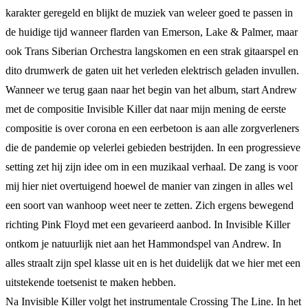
karakter geregeld en blijkt de muziek van weleer goed te passen in
de huidige tijd wanneer flarden van Emerson, Lake & Palmer, maar
ook Trans Siberian Orchestra langskomen en een strak gitaarspel en
dito drumwerk de gaten uit het verleden elektrisch geladen invullen.
Wanneer we terug gaan naar het begin van het album, start Andrew
met de compositie Invisible Killer dat naar mijn mening de eerste
compositie is over corona en een eerbetoon is aan alle zorgverleners
die de pandemie op velerlei gebieden bestrijden. In een progressieve
setting zet hij zijn idee om in een muzikaal verhaal. De zang is voor
mij hier niet overtuigend hoewel de manier van zingen in alles wel
een soort van wanhoop weet neer te zetten. Zich ergens bewegend
richting Pink Floyd met een gevarieerd aanbod. In Invisible Killer
ontkom je natuurlijk niet aan het Hammondspel van Andrew. In
alles straalt zijn spel klasse uit en is het duidelijk dat we hier met een
uitstekende toetsenist te maken hebben.
Na Invisible Killer volgt het instrumentale Crossing The Line. In het