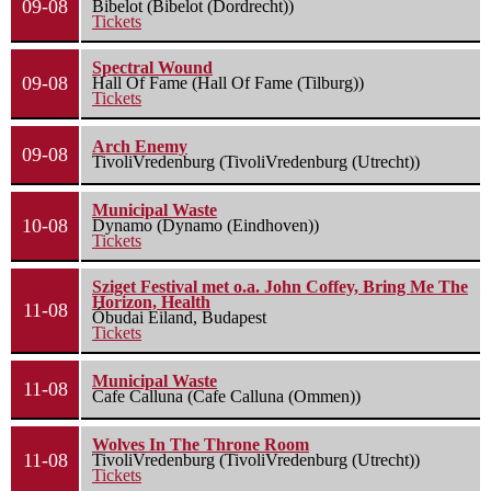
09-08
Bibelot (Bibelot (Dordrecht))
Tickets
Spectral Wound
09-08
Hall Of Fame (Hall Of Fame (Tilburg))
Tickets
Arch Enemy
09-08
TivoliVredenburg (TivoliVredenburg (Utrecht))
Municipal Waste
10-08
Dynamo (Dynamo (Eindhoven))
Tickets
Sziget Festival met o.a. John Coffey, Bring Me The
Horizon, Health
11-08
Óbudai Eiland, Budapest
Tickets
Municipal Waste
11-08
Cafe Calluna (Cafe Calluna (Ommen))
Wolves In The Throne Room
11-08
TivoliVredenburg (TivoliVredenburg (Utrecht))
Tickets