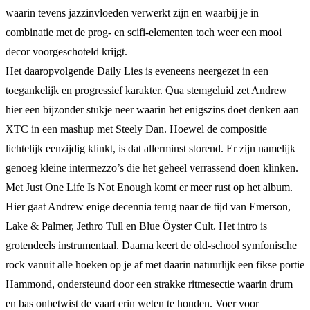
waarin tevens jazzinvloeden verwerkt zijn en waarbij je in
combinatie met de prog- en scifi-elementen toch weer een mooi
decor voorgeschoteld krijgt.
Het daaropvolgende Daily Lies is eveneens neergezet in een
toegankelijk en progressief karakter. Qua stemgeluid zet Andrew
hier een bijzonder stukje neer waarin het enigszins doet denken aan
XTC in een mashup met Steely Dan. Hoewel de compositie
lichtelijk eenzijdig klinkt, is dat allerminst storend. Er zijn namelijk
genoeg kleine intermezzo’s die het geheel verrassend doen klinken.
Met Just One Life Is Not Enough komt er meer rust op het album.
Hier gaat Andrew enige decennia terug naar de tijd van Emerson,
Lake & Palmer, Jethro Tull en Blue Öyster Cult. Het intro is
grotendeels instrumentaal. Daarna keert de old-school symfonische
rock vanuit alle hoeken op je af met daarin natuurlijk een fikse portie
Hammond, ondersteund door een strakke ritmesectie waarin drum
en bas onbetwist de vaart erin weten te houden. Voer voor