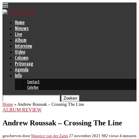
Home
Nieuws
Live
Album
Interview
Video
Column
Prijsvraag
Agenda
Info
Contact
Colofon
Zoeken
Home
»
Andrew Roussak – Crossing The Line
ALBUM REVIEW
Andrew Roussak – Crossing The Line
geschreven door
Maurice van der Zalm
27 november 2021
982
views
4 minuten