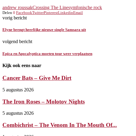
andrew roussak
Crossing The Line
symfonische rock
Delen
0
Facebook
Twitter
Pinterest
Linkedin
Email
vorig bericht
Elyne brengt heerlijke nieuwe single Samsara uit
volgend bericht
Epica en Apocalyptica moeten tour weer verplaatsen
Kijk ook eens naar
Cancer Bats – Give Me Dirt
5 augustus 2026
The Iron Roses – Molotov Nights
5 augustus 2026
Combichrist – The Venom In The Mouth Of...