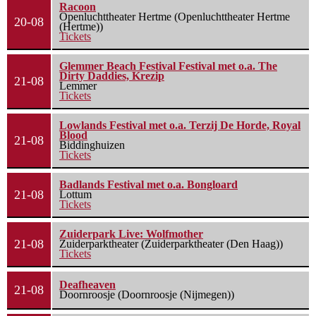
Racoon
Openluchttheater Hertme (Openluchttheater Hertme
20-08
(Hertme))
Tickets
Glemmer Beach Festival Festival met o.a. The
Dirty Daddies, Krezip
21-08
Lemmer
Tickets
Lowlands Festival met o.a. Terzij De Horde, Royal
Blood
21-08
Biddinghuizen
Tickets
Badlands Festival met o.a. Bongloard
21-08
Lottum
Tickets
Zuiderpark Live: Wolfmother
21-08
Zuiderparktheater (Zuiderparktheater (Den Haag))
Tickets
Deafheaven
21-08
Doornroosje (Doornroosje (Nijmegen))