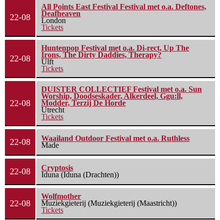
All Points East Festival Festival met o.a. Deftones,
Deafheaven
22-08
London
Tickets
Huntenpop Festival met o.a. Di-rect, Up The
Irons, The Dirty Daddies, Therapy?
22-08
Ulft
Tickets
DUISTER COLLECTIEF Festival met o.a. Sun
Worship, Doodseskader, Alkerdeel, Ggu:ll,
22-08
Modder, Terzij De Horde
Utrecht
Tickets
Waailand Outdoor Festival met o.a. Ruthless
22-08
Made
Cryptosis
22-08
Iduna (Iduna (Drachten))
Wolfmother
22-08
Muziekgieterij (Muziekgieterij (Maastricht))
Tickets