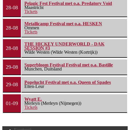
Pelagic Fest Festival met o.a. Predatory Void
28-08
Maastricht
Tickets
Metallicamp Festival met o.a. HESKEN
28-08
Ommen
Tickets
THE HICKEY UNDERWORLD - DAK
28-08
SESSION #3
Wilde Westen (Wilde Westen (Kortrijk))
Superbloom Festival Festival met o.a. Bastille
29-08
Munchen, Duitsland
Popelucht Festival met o.a. Queen of Spades
29-08
Etten-Leur
Wyatt E.
01-09
Merleyn (Merleyn (Nijmegen))
Tickets
Facebook