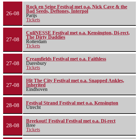
Rock en Seine Festival met o.a. Nick Cave & the
Bad Seeds, Deftones, Interpol
26-08
Parijs
Tickets
CuliNESSE Festival met o.a. Kensington, Di-rect,
The Dirty Daddies
27-08
Rotterdam
Tickets
Creamfields Festival met o.a. Faithless
27-08
Daresbury
Tickets
Hit The City Festival met o.a. Snapped Ankles,
27-08
Inherited
Eindhoven
Festival Strand Festival met o.a. Kensington
28-08
Utrecht
Breekout! Festival Festival met o.a. Di-rect
28-08
Bree
Tickets