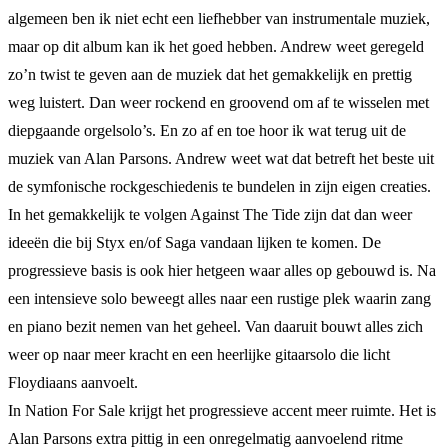
algemeen ben ik niet echt een liefhebber van instrumentale muziek,
maar op dit album kan ik het goed hebben. Andrew weet geregeld
zo’n twist te geven aan de muziek dat het gemakkelijk en prettig
weg luistert. Dan weer rockend en groovend om af te wisselen met
diepgaande orgelsolo’s. En zo af en toe hoor ik wat terug uit de
muziek van Alan Parsons. Andrew weet wat dat betreft het beste uit
de symfonische rockgeschiedenis te bundelen in zijn eigen creaties.
In het gemakkelijk te volgen Against The Tide zijn dat dan weer
ideeën die bij Styx en/of Saga vandaan lijken te komen. De
progressieve basis is ook hier hetgeen waar alles op gebouwd is. Na
een intensieve solo beweegt alles naar een rustige plek waarin zang
en piano bezit nemen van het geheel. Van daaruit bouwt alles zich
weer op naar meer kracht en een heerlijke gitaarsolo die licht
Floydiaans aanvoelt.
In Nation For Sale krijgt het progressieve accent meer ruimte. Het is
Alan Parsons extra pittig in een onregelmatig aanvoelend ritme