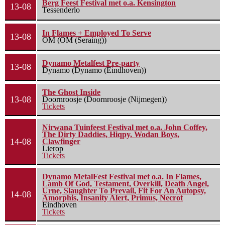
Berg Feest Festival met o.a. Kensington
13-08
Tessenderlo
In Flames + Employed To Serve
13-08
OM (OM (Seraing))
Dynamo Metalfest Pre-party
13-08
Dynamo (Dynamo (Eindhoven))
The Ghost Inside
13-08
Doornroosje (Doornroosje (Nijmegen))
Tickets
Nirwana Tuinfeest Festival met o.a. John Coffey,
The Dirty Daddies, Hiqpy, Wodan Boys,
14-08
Clawfinger
Lierop
Tickets
Dynamo MetalFest Festival met o.a. In Flames,
Lamb Of God, Testament, Overkill, Death Angel,
Urne, Slaughter To Prevail, Fit For An Autopsy,
14-08
Amorphis, Insanity Alert, Primus, Necrot
Eindhoven
Tickets