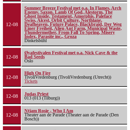
Summer Breeze Festival met o.a. In Flames, Arch
Enemy, Saxon, Lamb Of God, Alestorm, The
Ghost Inside, Testament, Amorphis, Paleface
Swiss, Alcest, Orbit Culture, Northlane,
12-08
Deafheaven, Future Palace, Blackbraid, Der Weg
Einer Freiheit, Alien Ant Farm, Municipal Waste,
Thundermother, From Fall To Spring, Misery
Index, Parasite inc., Groza
Dinkelsbühl
Øyafestivalen Festival met o.a. Nick Cave & the
12-08
Bad Seeds
Oslo
High On Fire
12-08
TivoliVredenburg (TivoliVredenburg (Utrecht))
Tickets
Judas Priest
12-08
013 (013 (Tilburg))
Ntjam Rosie - Who I Am
12-08
Theater aan de Parade (Theater aan de Parade (Den
Bosch))