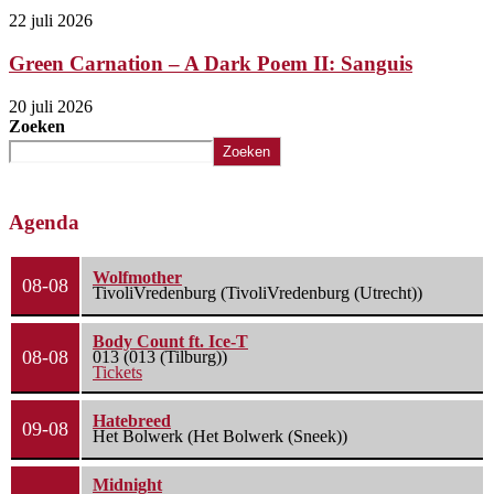
22 juli 2026
Green Carnation – A Dark Poem II: Sanguis
20 juli 2026
Zoeken
Zoeken
Agenda
Wolfmother
08-08
TivoliVredenburg (TivoliVredenburg (Utrecht))
Body Count ft. Ice-T
08-08
013 (013 (Tilburg))
Tickets
Hatebreed
09-08
Het Bolwerk (Het Bolwerk (Sneek))
Midnight