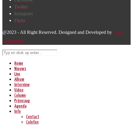
Twitter
Instagram
Flickr
@2023 - All Right Reserved. Designed and Developed by
Harm
Lourenssen
Home
Nieuws
Live
Album
Interview
Video
Column
Prijsvraag
Agenda
Info
Contact
Colofon