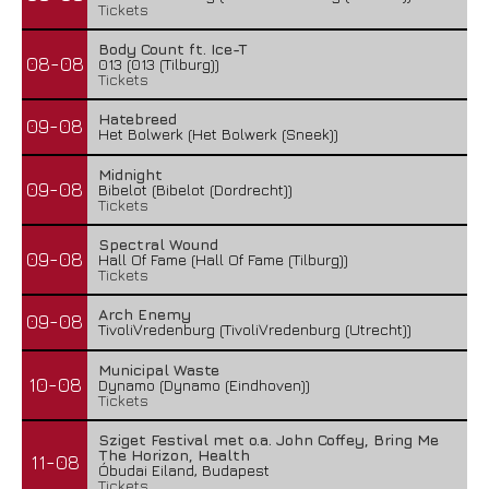
Tickets
Body Count ft. Ice-T
08-08
013 (013 (Tilburg))
Tickets
Hatebreed
09-08
Het Bolwerk (Het Bolwerk (Sneek))
Midnight
09-08
Bibelot (Bibelot (Dordrecht))
Tickets
Spectral Wound
09-08
Hall Of Fame (Hall Of Fame (Tilburg))
Tickets
Arch Enemy
09-08
TivoliVredenburg (TivoliVredenburg (Utrecht))
Municipal Waste
10-08
Dynamo (Dynamo (Eindhoven))
Tickets
Sziget Festival met o.a. John Coffey, Bring Me
The Horizon, Health
11-08
Óbudai Eiland, Budapest
Tickets