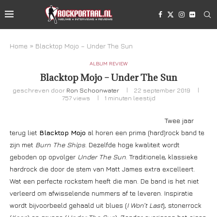
Home
»
Blacktop Mojo – Under The Sun
ALBUM REVIEW
Blacktop Mojo – Under The Sun
geschreven door
Ron Schoonwater
22 september 2019
757
views
1 minuten leestijd
Twee jaar
terug liet
Blacktop Mojo
al horen een prima (hard)rock band te
zijn met
Burn The Ships
. Dezelfde hoge kwaliteit wordt
geboden op opvolger
Under The Sun
. Traditionele, klassieke
hardrock die door de stem van Matt James extra excelleert.
Wat een perfecte rockstem heeft die man. De band is het niet
verleerd om afwisselende nummers af te leveren. Inspiratie
wordt bijvoorbeeld gehaald uit blues (
I Won’t Last
), stonerrock