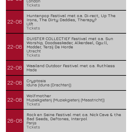
London
Tickets
Huntenpop Festival met o.a. Di-rect, Up The
Irons, The Dirty Daddies, Therapy?
22-08
Ulft
Tickets
DUISTER COLLECTIEF Festival met o.a. Sun
Worship, Doodseskader, Alkerdeel, Ggu:ll,
22-08
Modder, Terzij De Horde
Utrecht
Tickets
Waailand Outdoor Festival met o.a. Ruthless
22-08
Made
Cryptosis
22-08
Iduna (Iduna (Drachten))
Wolfmother
22-08
Muziekgieterij (Muziekgieterij (Maastricht))
Tickets
Rock en Seine Festival met o.a. Nick Cave & the
Bad Seeds, Deftones, Interpol
26-08
Parijs
Tickets