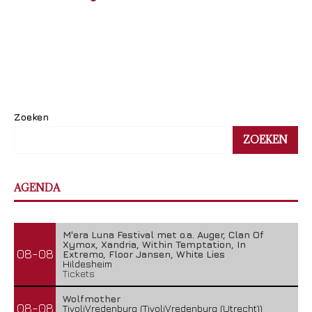
Zoeken
ZOEKEN
AGENDA
M'era Luna Festival met o.a. Auger, Clan Of
Xymox, Xandria, Within Temptation, In
08-08
Extremo, Floor Jansen, White Lies
Hildesheim
Tickets
Wolfmother
08-08
TivoliVredenburg (TivoliVredenburg (Utrecht))