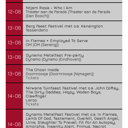
Ntjam Rosie - Who I Am
12-08
Theater aan de Parade (Theater aan de Parade
(Den Bosch))
Berg Feest Festival met o.a. Kensington
13-08
Tessenderlo
In Flames + Employed To Serve
13-08
OM (OM (Seraing))
Dynamo Metalfest Pre-party
13-08
Dynamo (Dynamo (Eindhoven))
The Ghost Inside
13-08
Doornroosje (Doornroosje (Nijmegen))
Tickets
Nirwana Tuinfeest Festival met o.a. John Coffey,
The Dirty Daddies, Hiqpy, Wodan Boys,
14-08
Clawfinger
Lierop
Tickets
Dynamo MetalFest Festival met o.a. In Flames,
Lamb Of God, Testament, Overkill, Death Angel,
Urne, Slaughter To Prevail, Fit For An Autopsy,
14-08
Amorphis, Insanity Alert, Primus, Necrot