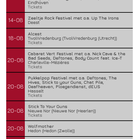
Eindhoven
Tickets
Zeeltje Rock Festival met o.a. Up The Irons
14-08
Deest
Alcest
18-08
TivoliVredenburg (TivoliVredenburg (Utrecht))
Tickets
Cabaret Vert Festival met o.a. Nick Cave & the
Bad Seeds, Deftones, Body Count feat. Ice-T
20-08
Charleville-Mézières
Tickets
Pukkelpop Festival met o.a. Deftones, The
Hives, Stick to your Guns, Chat Pile,
20-08
Deafheaven, Ploegendienst, dEUS
Hasselt
Tickets
Stick To Your Guns
20-08
Nieuwe Nor (Nieuwe Nor (Heerlen))
Tickets
Wolfmother
20-08
Hedon (Hedon (Zwolle))