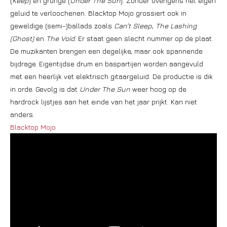
(
Keep
) en grunge (
Under The Sun
). Zonder overigens het eigen
geluid te verloochenen. Blacktop Mojo grossiert ook in
geweldige (semi-)ballads zoals
Can’t Sleep
,
The Lashing
(Ghost)
en
The Void
. Er staat geen slecht nummer op de plaat.
De muzikanten brengen een degelijke, maar ook spannende
bijdrage. Eigentijdse drum en baspartijen worden aangevuld
met een heerlijk vet elektrisch gitaargeluid. De productie is dik
in orde. Gevolg is dat
Under The Sun
weer hoog op de
hardrock lijstjes aan het einde van het jaar prijkt. Kan niet
anders.
Blacktop Mojo