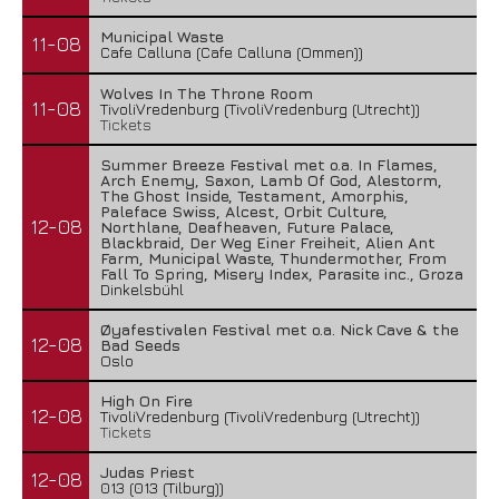
Municipal Waste
11-08
Cafe Calluna (Cafe Calluna (Ommen))
Wolves In The Throne Room
11-08
TivoliVredenburg (TivoliVredenburg (Utrecht))
Tickets
Summer Breeze Festival met o.a. In Flames,
Arch Enemy, Saxon, Lamb Of God, Alestorm,
The Ghost Inside, Testament, Amorphis,
Paleface Swiss, Alcest, Orbit Culture,
12-08
Northlane, Deafheaven, Future Palace,
Blackbraid, Der Weg Einer Freiheit, Alien Ant
Farm, Municipal Waste, Thundermother, From
Fall To Spring, Misery Index, Parasite inc., Groza
Dinkelsbühl
Øyafestivalen Festival met o.a. Nick Cave & the
12-08
Bad Seeds
Oslo
High On Fire
12-08
TivoliVredenburg (TivoliVredenburg (Utrecht))
Tickets
Judas Priest
12-08
013 (013 (Tilburg))