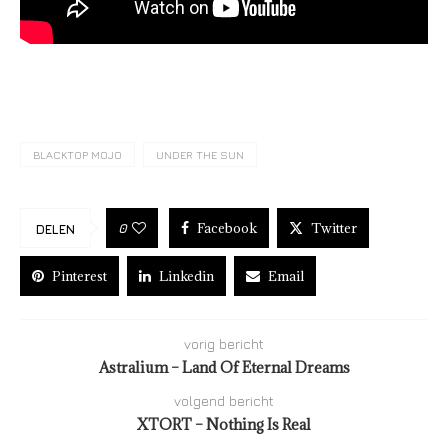
BLACKTOP MOJO
UNDER THE SUN
Facebook
Twitter
0
DELEN
Pinterest
Linkedin
Email
vorig bericht
Astralium – Land Of Eternal Dreams
volgend bericht
XTORT – Nothing Is Real