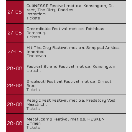
CuliNESSE Festival met o.a. Kensington, Di-
rect, The Dirty Daddies
27-08
Rotterdam
Tickets
Creamfields Festival met o.a. Faithless
27-08
Daresbury
Tickets
Hit The City Festival met o.a. Snapped Ankles,
27-08
Inherited
Eindhoven
Festival Strand Festival met o.a. Kensington
28-08
Utrecht
Breekout! Festival Festival met o.a. Di-rect
28-08
Bree
Tickets
Pelagic Fest Festival met o.a. Predatory Void
28-08
Maastricht
Tickets
Metallicamp Festival met o.a. HESKEN
28-08
Ommen
Tickets