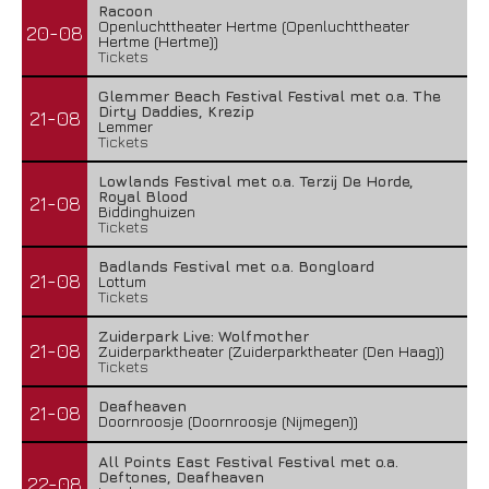
Racoon
Openluchttheater Hertme (Openluchttheater
20-08
Hertme (Hertme))
Tickets
Glemmer Beach Festival Festival met o.a. The
Dirty Daddies, Krezip
21-08
Lemmer
Tickets
Lowlands Festival met o.a. Terzij De Horde,
Royal Blood
21-08
Biddinghuizen
Tickets
Badlands Festival met o.a. Bongloard
21-08
Lottum
Tickets
Zuiderpark Live: Wolfmother
21-08
Zuiderparktheater (Zuiderparktheater (Den Haag))
Tickets
Deafheaven
21-08
Doornroosje (Doornroosje (Nijmegen))
All Points East Festival Festival met o.a.
Deftones, Deafheaven
22-08