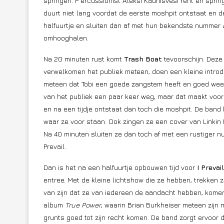
springen. P ercussionist Aleksi Kaunisvesi rent en spri
duurt niet lang voordat de eerste moshpit ontstaat en de
halfuurtje en sluiten dan af met hun bekendste nummer
omhooghalen.
Na 20 minuten rust komt
Trash Boat
tevoorschijn. Deze
verwelkomen het publiek meteen, doen een kleine introdu
meteen dat Tobi een goede zangstem heeft en goed weet 
van het publiek een paar keer weg, maar dat maakt voor 
en na een tijdje ontstaat dan toch die moshpit. De band
waar ze voor staan. Ook zingen ze een cover van Linki
Na 40 minuten sluiten ze dan toch af met een rustiger n
Prevail.
Dan is het na een halfuurtje opbouwen tijd voor
I Prevail
entree. Met de kleine lichtshow die ze hebben, trekken 
van zijn dat ze van iedereen de aandacht hebben, kom
album
True Power
, waarin Brian Burkheiser meteen zijn
grunts goed tot zijn recht komen. De band zorgt ervoor da