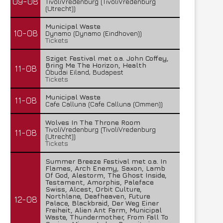
09-08
TivoliVredenburg (TivoliVredenburg
(Utrecht))
Municipal Waste
10-08
Dynamo (Dynamo (Eindhoven))
Tickets
Sziget Festival met o.a. John Coffey,
Bring Me The Horizon, Health
11-08
Óbudai Eiland, Budapest
Tickets
Municipal Waste
11-08
Cafe Calluna (Cafe Calluna (Ommen))
Wolves In The Throne Room
TivoliVredenburg (TivoliVredenburg
11-08
(Utrecht))
Tickets
Summer Breeze Festival met o.a. In
Flames, Arch Enemy, Saxon, Lamb
Of God, Alestorm, The Ghost Inside,
Testament, Amorphis, Paleface
Swiss, Alcest, Orbit Culture,
Northlane, Deafheaven, Future
12-08
Palace, Blackbraid, Der Weg Einer
Freiheit, Alien Ant Farm, Municipal
Waste, Thundermother, From Fall To