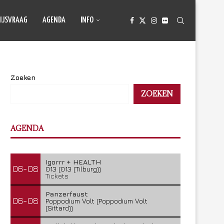
IJSVRAAG
AGENDA
INFO
Zoeken
ZOEKEN
AGENDA
Igorrr + HEALTH
06-08
013 (013 (Tilburg))
Tickets
Panzerfaust
06-08
Poppodium Volt (Poppodium Volt
(Sittard))