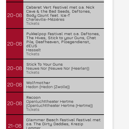
Cabaret Vert Festival met o.a. Nick
Cave & the Bad Seeds, Deftones,
20-08
Body Count feat. Ice-T
Charleville-Mézières
Tickets
Pukkelpop Festival met o.a. Deftones,
The Hives, Stick to your Guns, Chat
Pile, Deafheaven, Ploegendienst,
20-08
dEUS
Hasselt
Tickets
Stick To Your Guns
20-08
Nieuwe Nor (Nieuwe Nor (Heerlen))
Tickets
Wolfmother
20-08
Hedon (Hedon (Zwolle))
Racoon
Openluchttheater Hertme
20-08
(Openluchttheater Hertme (Hertme))
Tickets
Glemmer Beach Festival Festival met
o.a. The Dirty Daddies, Krezip
21-08
Lemmer