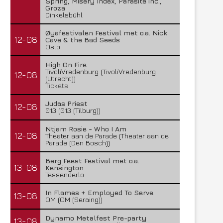
Spring, Misery Index, Parasite inc.,
Groza
Dinkelsbühl
Øyafestivalen Festival met o.a. Nick
12-08
Cave & the Bad Seeds
Oslo
High On Fire
TivoliVredenburg (TivoliVredenburg
12-08
(Utrecht))
Tickets
Savatage – 013 Tilburg –
Unearth + Thrown Into Exil
Judas Priest
12-08
01/08/2026
of...
013 (013 (Tilburg))
3 augustus 2026
29 juli 2026
Ntjam Rosie - Who I Am
12-08
Theater aan de Parade (Theater aan de
Parade (Den Bosch))
Berg Feest Festival met o.a.
13-08
Kensington
Tessenderlo
In Flames + Employed To Serve
13-08
OM (OM (Seraing))
Dynamo Metalfest Pre-party
13-08