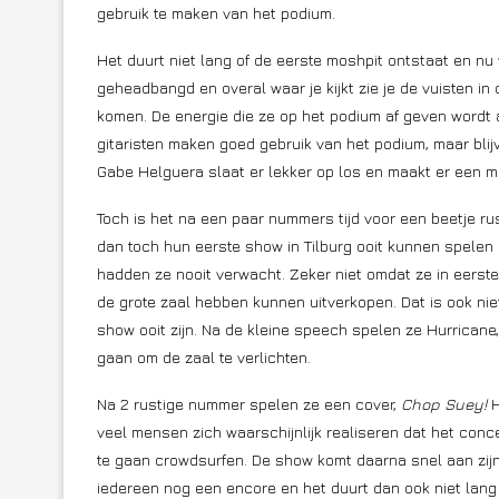
gebruik te maken van het podium.
Het duurt niet lang of de eerste moshpit ontstaat en nu 
geheadbangd en overal waar je kijkt zie je de vuisten in d
komen. De energie die ze op het podium af geven wordt 
gitaristen maken goed gebruik van het podium, maar bli
Gabe Helguera slaat er lekker op los en maakt er een 
Toch is het na een paar nummers tijd voor een beetje rust. 
dan toch hun eerste show in Tilburg ooit kunnen spelen en
hadden ze nooit verwacht. Zeker niet omdat ze in eerste
de grote zaal hebben kunnen uitverkopen. Dat is ook nie
show ooit zijn. Na de kleine speech spelen ze Hurricane,
gaan om de zaal te verlichten.
Na 2 rustige nummer spelen ze een cover,
Chop Suey!
H
veel mensen zich waarschijnlijk realiseren dat het conc
te gaan crowdsurfen. De show komt daarna snel aan zijn 
iedereen nog een encore en het duurt dan ook niet lan