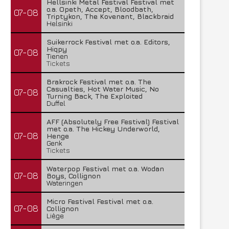
Hellsinki Metal Festival Festival met
o.a. Opeth, Accept, Bloodbath,
07-08
Triptykon, The Kovenant, Blackbraid
Helsinki
Suikerrock Festival met o.a. Editors,
Hiqpy
07-08
Tienen
Tickets
Brakrock Festival met o.a. The
Casualties, Hot Water Music, No
07-08
Turning Back, The Exploited
Duffel
AFF (Absolutely Free Festival) Festival
met o.a. The Hickey Underworld,
07-08
Henge
Genk
Tickets
Waterpop Festival met o.a. Wodan
07-08
Boys, Collignon
Wateringen
Micro Festival Festival met o.a.
07-08
Collignon
Liège