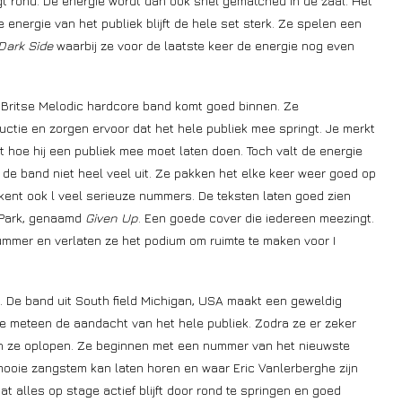
ngt rond. De energie wordt dan ook snel gematched in de zaal. Het
 energie van het publiek blijft de hele set sterk. Ze spelen een
Dark Side
waarbij ze voor de laatste keer de energie nog even
 Britse Melodic hardcore band komt goed binnen. Ze
ctie en zorgen ervoor dat het hele publiek mee springt. Je merkt
hoe hij een publiek mee moet laten doen. Toch valt de energie
de band niet heel veel uit. Ze pakken het elke keer weer goed op
 kent ook l veel serieuze nummers. De teksten laten goed zien
n Park, genaamd
Given Up
. Een goede cover die iedereen meezingt.
ummer en verlaten ze het podium om ruimte te maken voor I
. De band uit South field Michigan, USA maakt een geweldig
ze meteen de aandacht van het hele publiek. Zodra ze er zeker
en ze oplopen. Ze beginnen met een nummer van het nieuwste
 mooie zangstem kan laten horen en waar Eric Vanlerberghe zijn
t alles op stage actief blijft door rond te springen en goed