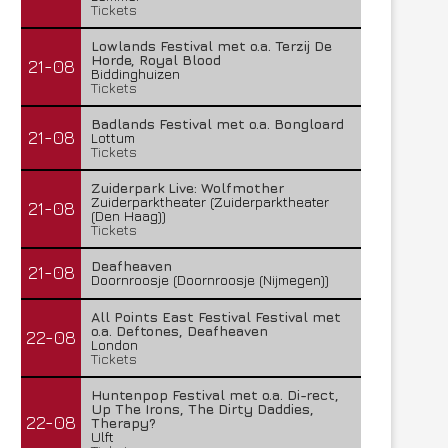
Tickets
Lowlands Festival met o.a. Terzij De
Horde, Royal Blood
21-08
Biddinghuizen
Tickets
Badlands Festival met o.a. Bongloard
21-08
Lottum
Tickets
Zuiderpark Live: Wolfmother
Zuiderparktheater (Zuiderparktheater
21-08
(Den Haag))
Tickets
Deafheaven
21-08
Doornroosje (Doornroosje (Nijmegen))
All Points East Festival Festival met
o.a. Deftones, Deafheaven
22-08
London
Tickets
Huntenpop Festival met o.a. Di-rect,
Up The Irons, The Dirty Daddies,
22-08
Therapy?
Ulft