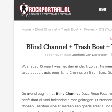
HOME
Home
»
Blind Channel + Trash Boat + I Prevail – 013 (Ti
L
Blind Channel + Trash Boat + 
geschreven door
Jochem Van Der Steen
Woensdag 15 maart was het dan eindelijk zo ver. Na meer
twee support acts mee, Blind Channel en Trash Boat. Di
De avond begint met
Blind Channel
. Deze Finse Post-h
heeft daar al veel bekendheid mee gekregen. Er stonde
dansen. Hierdoor was er meteen een goede sfeer. Blind