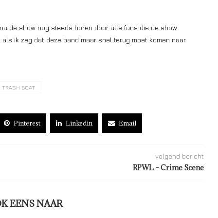
e na de show nog steeds horen door alle fans die de show
k als ik zeg dat deze band maar snel terug moet komen naar
TRASH BOAT
Pinterest
Linkedin
Email
volgend bericht
RPWL – Crime Scene
OK EENS NAAR