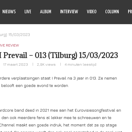
NIEUWS
LIVE
ALBUM
INTERVIEW
VIDEO
COLUMN
PR
lburg) 15/03/2023
IVE REVIEW
I Prevail – 013 (Tilburg) 15/03/2023
17 maart 2023
2,9K
views
4 minuten leestijd
dere verplaatsingen staat I Prevail na 3 jaar in 013. Ze nemen
t belooft een goede avond te worden.
ardcore band deed in 2021 mee aan het Eurovisiesongfestival en
n dan ook meerdere fans al lekker mee te schreeuwen en te
 Channel maakt een goede indruk, het moment dat ze op stage