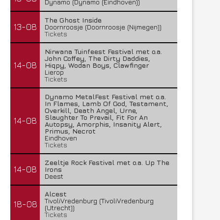
Dynamo (Dynamo (Eindhoven))
The Ghost Inside
13-08
Doornroosje (Doornroosje (Nijmegen))
Tickets
Nirwana Tuinfeest Festival met o.a.
John Coffey, The Dirty Daddies,
14-08
Hiqpy, Wodan Boys, Clawfinger
Lierop
Tickets
Dynamo MetalFest Festival met o.a.
In Flames, Lamb Of God, Testament,
Overkill, Death Angel, Urne,
Slaughter To Prevail, Fit For An
14-08
Autopsy, Amorphis, Insanity Alert,
Primus, Necrot
Eindhoven
Tickets
Zeeltje Rock Festival met o.a. Up The
14-08
Irons
Deest
Alcest
TivoliVredenburg (TivoliVredenburg
18-08
(Utrecht))
Tickets