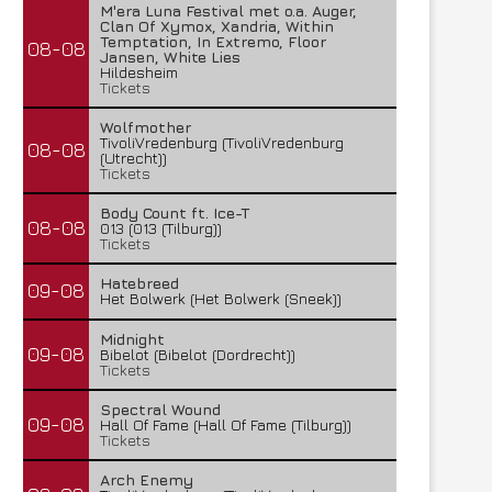
M'era Luna Festival met o.a. Auger,
Clan Of Xymox, Xandria, Within
Temptation, In Extremo, Floor
08-08
Jansen, White Lies
Hildesheim
Tickets
Wolfmother
TivoliVredenburg (TivoliVredenburg
08-08
(Utrecht))
Tickets
Body Count ft. Ice-T
08-08
013 (013 (Tilburg))
Tickets
Hatebreed
09-08
Het Bolwerk (Het Bolwerk (Sneek))
Midnight
09-08
Bibelot (Bibelot (Dordrecht))
Tickets
Spectral Wound
09-08
Hall Of Fame (Hall Of Fame (Tilburg))
Tickets
Arch Enemy