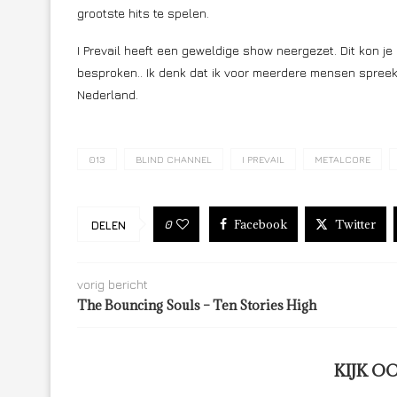
grootste hits te spelen.
I Prevail heeft een geweldige show neergezet. Dit kon j
besproken.. Ik denk dat ik voor meerdere mensen spree
Nederland.
013
BLIND CHANNEL
I PREVAIL
METALCORE
Facebook
Twitter
0
DELEN
vorig bericht
The Bouncing Souls – Ten Stories High
KIJK O