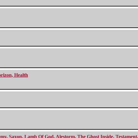
orizon, Health
my, Saxon, Lamb Of God, Alestorm, The Ghost Inside, Testament, A