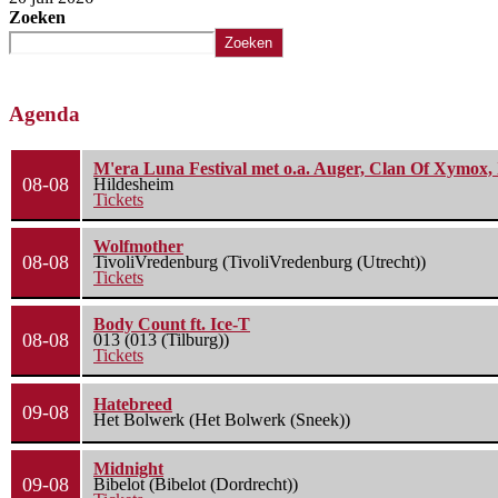
Zoeken
Zoeken
Agenda
M'era Luna Festival met o.a. Auger, Clan Of Xymox, 
08-08
Hildesheim
Tickets
Wolfmother
08-08
TivoliVredenburg (TivoliVredenburg (Utrecht))
Tickets
Body Count ft. Ice-T
08-08
013 (013 (Tilburg))
Tickets
Hatebreed
09-08
Het Bolwerk (Het Bolwerk (Sneek))
Midnight
09-08
Bibelot (Bibelot (Dordrecht))