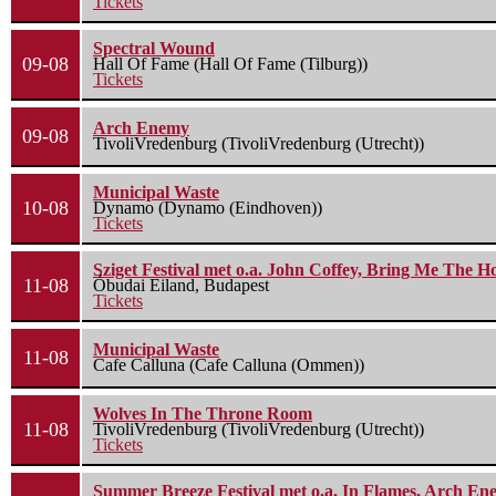
Tickets
Spectral Wound
09-08
Hall Of Fame (Hall Of Fame (Tilburg))
Tickets
Arch Enemy
09-08
TivoliVredenburg (TivoliVredenburg (Utrecht))
Municipal Waste
10-08
Dynamo (Dynamo (Eindhoven))
Tickets
Sziget Festival met o.a. John Coffey, Bring Me The H
11-08
Óbudai Eiland, Budapest
Tickets
Municipal Waste
11-08
Cafe Calluna (Cafe Calluna (Ommen))
Wolves In The Throne Room
11-08
TivoliVredenburg (TivoliVredenburg (Utrecht))
Tickets
Summer Breeze Festival met o.a. In Flames, Arch Ene