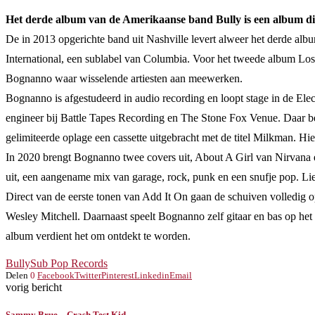
Het derde album van de Amerikaanse band Bully is een album di
De in 2013 opgerichte band uit Nashville levert alweer het derde albu
International, een sublabel van Columbia. Voor het tweede album Losi
Bognanno waar wisselende artiesten aan meewerken.
Bognanno is afgestudeerd in audio recording en loopt stage in de Ele
engineer bij Battle Tapes Recording en The Stone Fox Venue. Daar b
gelimiteerde oplage een cassette uitgebracht met de titel Milkman. Hi
In 2020 brengt Bognanno twee covers uit, About A Girl van Nirvana 
uit, een aangename mix van garage, rock, punk en een snufje pop. L
Direct van de eerste tonen van Add It On gaan de schuiven volledi
Wesley Mitchell. Daarnaast speelt Bognanno zelf gitaar en bas op het
album verdient het om ontdekt te worden.
Bully
Sub Pop Records
Delen
0
Facebook
Twitter
Pinterest
Linkedin
Email
vorig bericht
Sammy Brue – Crash Test Kid