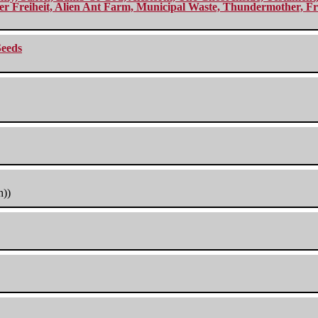
r Freiheit, Alien Ant Farm, Municipal Waste, Thundermother, Fro
Seeds
h))