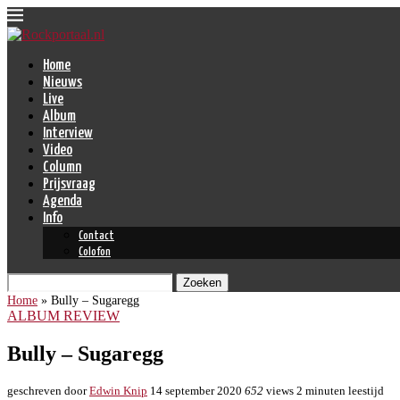
Home
Nieuws
Live
Album
Interview
Video
Column
Prijsvraag
Agenda
Info
Contact
Colofon
Zoeken
Home
»
Bully – Sugaregg
ALBUM REVIEW
Bully – Sugaregg
geschreven door
Edwin Knip
14 september 2020
652
views
2 minuten leestijd