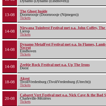
Dynamo (Dynamo (Eindhoven))
The Ghost Inside
13-08
Doornroosje (Doornroosje (Nijmegen))
Tickets
Nirwana Tuinfeest Festival met o.a. John Coffey, Th
14-08
Lierop
Tickets
Dynamo MetalFest Festival met o.a. In Flames, Lamb O
Necrot
14-08
Eindhoven
Tickets
Zeeltje Rock Festival met o.a. Up The Irons
14-08
Deest
Alcest
18-08
TivoliVredenburg (TivoliVredenburg (Utrecht))
Tickets
Cabaret Vert Festival met o.a. Nick Cave & the Bad S
20-08
Charleville-Mézières
Tickets