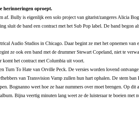
e herinneringen oproept.
m af. Bully is eigenlijk een solo project van gitarist/zangeres Alicia B
ng sluit de band een contract met het Sub Pop label. De band begon al
ctrical Audio Studios in Chicago. Daar begint ze met het opnemen van ei
egint ze ook een band met de drummer Stewart Copeland, niet te verwa
er komt het contract met Columbia uit voort.
en Turn To Hate van Orville Peck. De versies worden lovend ontvange
iefhebbers van Transvision Vamp zullen hun hart ophalen. De stem ban
g open. Bognanno weet hoe ze haar nummers over moet brengen. Op dit
 album. Bijna veertig minuten lang weet ze de luisteraar te boeien met