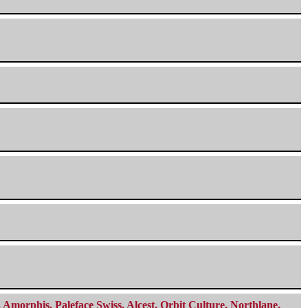
morphis, Paleface Swiss, Alcest, Orbit Culture, Northlane,