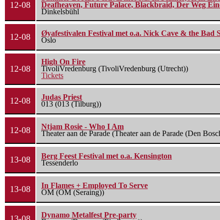
12-08
Deafheaven, Future Palace, Blackbraid, Der Weg Eine
Dinkelsbühl
Øyafestivalen Festival met o.a. Nick Cave & the Bad 
12-08
Oslo
High On Fire
12-08
TivoliVredenburg (TivoliVredenburg (Utrecht))
Tickets
Judas Priest
12-08
013 (013 (Tilburg))
Ntjam Rosie - Who I Am
12-08
Theater aan de Parade (Theater aan de Parade (Den Bosc
Berg Feest Festival met o.a. Kensington
13-08
Tessenderlo
In Flames + Employed To Serve
13-08
OM (OM (Seraing))
Dynamo Metalfest Pre-party
13-08