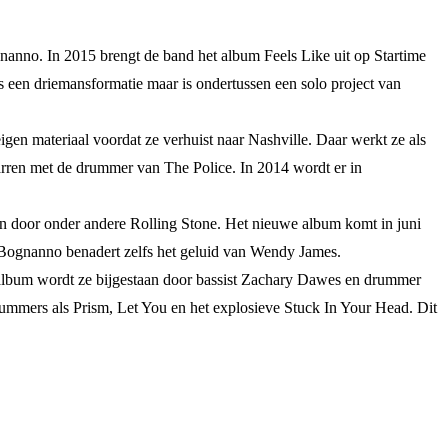
ognanno. In 2015 brengt de band het album Feels Like uit op Startime
s een driemansformatie maar is ondertussen een solo project van
gen materiaal voordat ze verhuist naar Nashville. Daar werkt ze als
rren met de drummer van The Police. In 2014 wordt er in
n door onder andere Rolling Stone. Het nieuwe album komt in juni
 Bognanno benadert zelfs het geluid van Wendy James.
 album wordt ze bijgestaan door bassist Zachary Dawes en drummer
 nummers als Prism, Let You en het explosieve Stuck In Your Head. Dit