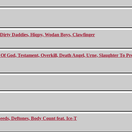
e Dirty Daddies, Hiqpy, Wodan Boys, Clawfinger
f God, Testament, Overkill, Death Angel, Urne, Slaughter To Prev
eeds, Deftones, Body Count feat. Ice-T