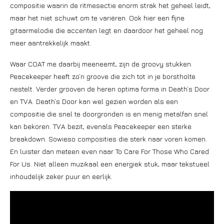
compositie waarin de ritmesectie enorm strak het geheel leidt,
maar het niet schuwt om te variëren. Ook hier een fijne
gitaarmelodie die accenten legt en daardoor het geheel nog
meer aantrekkelijk maakt.
Waar COAT me daarbij meeneemt, zijn de groovy stukken.
Peacekeeper heeft zo’n groove die zich tot in je borstholte
nestelt. Verder grooven de heren optima forma in Death’s Door
en TVA. Death’s Door kan wel gezien worden als een
compositie die snel te doorgronden is en menig metalfan snel
kan bekoren. TVA bezit, evenals Peacekeeper een sterke
breakdown. Sowieso composities die sterk naar voren komen.
En luister dan meteen even naar To Care For Those Who Cared
For Us. Niet alleen muzikaal een energiek stuk, maar tekstueel
inhoudelijk zeker puur en eerlijk.