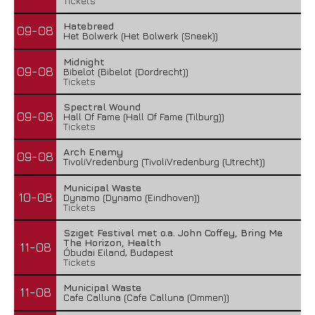
Tickets
Hatebreed
09-08
Het Bolwerk (Het Bolwerk (Sneek))
Midnight
09-08
Bibelot (Bibelot (Dordrecht))
Tickets
Spectral Wound
09-08
Hall Of Fame (Hall Of Fame (Tilburg))
Tickets
Arch Enemy
09-08
TivoliVredenburg (TivoliVredenburg (Utrecht))
Municipal Waste
10-08
Dynamo (Dynamo (Eindhoven))
Tickets
Sziget Festival met o.a. John Coffey, Bring Me
The Horizon, Health
11-08
Óbudai Eiland, Budapest
Tickets
Municipal Waste
11-08
Cafe Calluna (Cafe Calluna (Ommen))