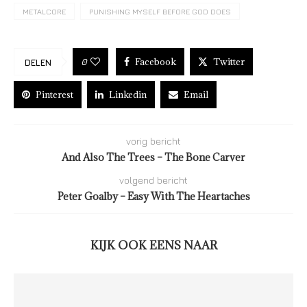
METALCORE
PUNISHING MYSELF BEFORE GOD DOES
Facebook
Twitter
0
DELEN
Pinterest
Linkedin
Email
vorig bericht
And Also The Trees – The Bone Carver
volgend bericht
Peter Goalby – Easy With The Heartaches
KIJK OOK EENS NAAR