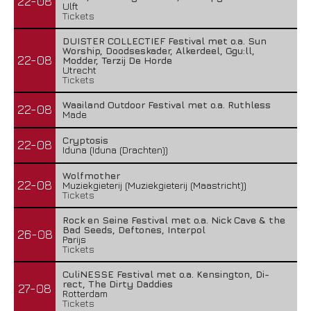
22-08
Ulft
Tickets
DUISTER COLLECTIEF Festival met o.a. Sun
Worship, Doodseskader, Alkerdeel, Ggu:ll,
22-08
Modder, Terzij De Horde
Utrecht
Tickets
Waailand Outdoor Festival met o.a. Ruthless
22-08
Made
Cryptosis
22-08
Iduna (Iduna (Drachten))
Wolfmother
22-08
Muziekgieterij (Muziekgieterij (Maastricht))
Tickets
Rock en Seine Festival met o.a. Nick Cave & the
Bad Seeds, Deftones, Interpol
26-08
Parijs
Tickets
CuliNESSE Festival met o.a. Kensington, Di-
rect, The Dirty Daddies
27-08
Rotterdam
Tickets