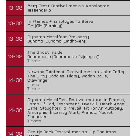
Berg Feest Festival met o.a. Kensington
13-08
Tessenderlo
In Flames + Employed To Serve
13-08
OM (OM (Seraing))
Dynamo Metalfest Pre-party
13-08
Dynamo (Dynamo (Eindhoven))
The Ghost Inside
13-08
Doornroosje (Doornroosje (Nijmegen))
Tickets
Nirwana Tuinfeest Festival met o.a. John Coffey,
The Dirty Daddies, Hiqpy, Wodan Boys,
14-08
Clawfinger
Lierop
Tickets
Dynamo MetalFest Festival met o.a. In Flames,
Lamb Of God, Testament, Overkill, Death Angel,
Urne, Slaughter To Prevail, Fit For An Autopsy,
14-08
Amorphis, Insanity Alert, Primus, Necrot
Eindhoven
Tickets
Zeeltje Rock Festival met o.a. Up The Irons
14-08
Deest