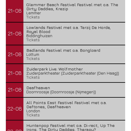
Glemmer Beach Festival Festival met o.a. The
Dirty Daddies, Krezip
21-08
Lemmer
Tickets
Lowlands Festival met o.a. Terzij De Horde,
Royal Blood
21-08
Biddinghuizen
Tickets
Badlands Festival met o.a. Bongloard
21-08
Lottum
Tickets
Zuiderpark Live: Wolfmother
21-08
Zuiderparktheater (Zuiderparktheater (Den Haag))
Tickets
Deafheaven
21-08
Doornroosje (Doornroosje (Nijmegen))
All Points East Festival Festival met o.a.
Deftones, Deafheaven
22-08
London
Tickets
Huntenpop Festival met o.a. Di-rect, Up The
Irons, The Dirty Daddies, Therapy?