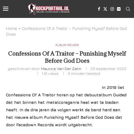
Home
»
Confessions Of A Traitor – Punishing Myself Before God
Does
ALBUM REVIEW
Confessions Of A Traitor – Punishing Myself
Before God Does
geschreven door
Maurice Van Der Zalm
25 september 2022
1,1K
views
3 minuten leestijd
In 2019 liet
Confessions Of A Traitor horen op het debuutalbum Guided
dat het binnen het metalcoregenre heel wat te bieden
heeft. In de drie jaren die volgen werkt de band hard aan
het nieuwe album Punishing Myself Before God Does dat
door Facedown Records wordt uitgebracht.