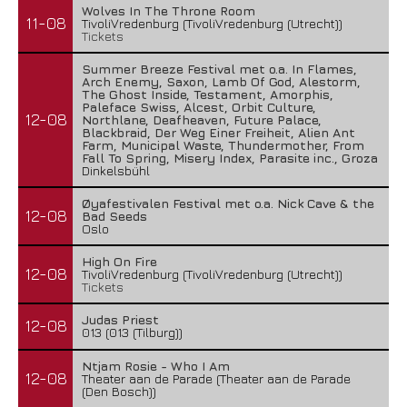
Wolves In The Throne Room
11-08
TivoliVredenburg (TivoliVredenburg (Utrecht))
Tickets
Summer Breeze Festival met o.a. In Flames,
Arch Enemy, Saxon, Lamb Of God, Alestorm,
The Ghost Inside, Testament, Amorphis,
Paleface Swiss, Alcest, Orbit Culture,
12-08
Northlane, Deafheaven, Future Palace,
Blackbraid, Der Weg Einer Freiheit, Alien Ant
Farm, Municipal Waste, Thundermother, From
Fall To Spring, Misery Index, Parasite inc., Groza
Dinkelsbühl
Øyafestivalen Festival met o.a. Nick Cave & the
12-08
Bad Seeds
Oslo
High On Fire
12-08
TivoliVredenburg (TivoliVredenburg (Utrecht))
Tickets
Judas Priest
12-08
013 (013 (Tilburg))
Ntjam Rosie - Who I Am
12-08
Theater aan de Parade (Theater aan de Parade
(Den Bosch))