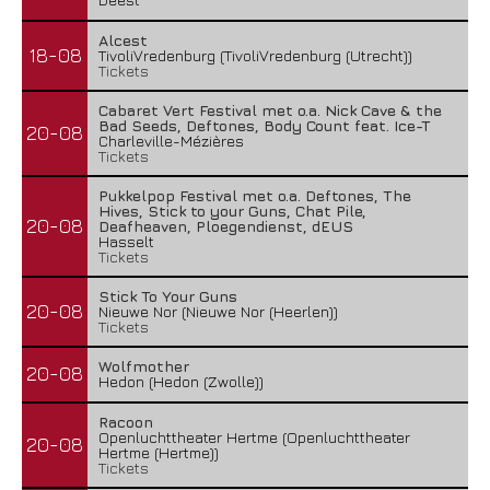
Alcest
18-08
TivoliVredenburg (TivoliVredenburg (Utrecht))
Tickets
Cabaret Vert Festival met o.a. Nick Cave & the
Bad Seeds, Deftones, Body Count feat. Ice-T
20-08
Charleville-Mézières
Tickets
Pukkelpop Festival met o.a. Deftones, The
Hives, Stick to your Guns, Chat Pile,
20-08
Deafheaven, Ploegendienst, dEUS
Hasselt
Tickets
Stick To Your Guns
20-08
Nieuwe Nor (Nieuwe Nor (Heerlen))
Tickets
Wolfmother
20-08
Hedon (Hedon (Zwolle))
Racoon
Openluchttheater Hertme (Openluchttheater
20-08
Hertme (Hertme))
Tickets