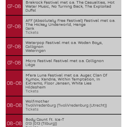
Brakrock Festival met o.a. The Casualties, Hot
07-08
Water Music, No Turning Back, The Exploited
Duffel
AFF (Absolutely Free Festival) Festival met o.a.
The Hickey Underworld, Henge
07-08
Genk
Tickets
Waterpop Festival met o.a. Wodan Boys,
07-08
Collignon
Wateringen
Micro Festival Festival met o.a. Collignon
07-08
Liège
M'era Luna Festival met o.a. Auger, Clan Of
Xymox, Xandria, Within Temptation, In
08-08
Extremo, Floor Jansen, White Lies
Hildesheim
Tickets
Wolfmother
08-08
TivoliVredenburg (TivoliVredenburg (Utrecht))
Tickets
Body Count ft. Ice-T
08-08
013 (013 (Tilburg))