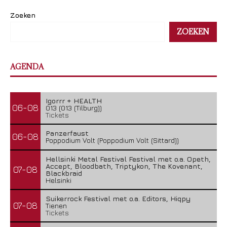
Zoeken
ZOEKEN
AGENDA
Igorrr + HEALTH
06-08
013 (013 (Tilburg))
Tickets
Panzerfaust
06-08
Poppodium Volt (Poppodium Volt (Sittard))
Hellsinki Metal Festival Festival met o.a. Opeth,
Accept, Bloodbath, Triptykon, The Kovenant,
07-08
Blackbraid
Helsinki
Suikerrock Festival met o.a. Editors, Hiqpy
07-08
Tienen
Tickets