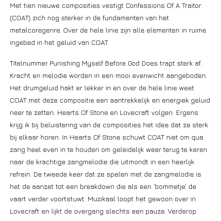
Met tien nieuwe composities vestigt Confessions Of A Traitor
(COAT) zich nog sterker in de fundamenten van het
metalcoregenre. Over de hele linie zijn alle elementen in ruime
ingebed in het geluid van COAT.
Titelnummer Punishing Myself Before God Does trapt sterk af.
Kracht en melodie worden in een mooi evenwicht aangeboden.
Het drumgeluid hakt er lekker in en over de hele linie weet
COAT met deze compositie een aantrekkelijk en energiek geluid
neer te zetten. Hearts Of Stone en Lovecraft volgen. Ergens
krijg ik bij beluistering van de composities het idee dat ze sterk
bij elkaar horen. In Hearts Of Stone schuwt COAT niet om qua
zang heel even in te houden om geleidelijk weer terug te keren
naar de krachtige zangmelodie die uitmondt in een heerlijk
refrein. De tweede keer dat ze spelen met de zangmelodie is
het de aanzet tot een breakdown die als een ‘bommetje’ de
vaart verder voortstuwt. Muzikaal loopt het gewoon over in
Lovecraft en lijkt de overgang slechts een pauze. Verderop