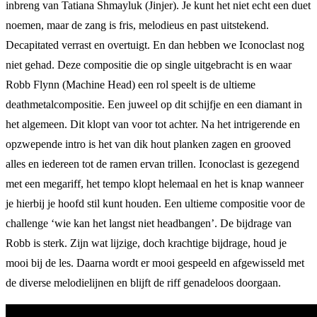
inbreng van Tatiana Shmayluk (Jinjer). Je kunt het niet echt een duet
noemen, maar de zang is fris, melodieus en past uitstekend.
Decapitated verrast en overtuigt. En dan hebben we Iconoclast nog
niet gehad. Deze compositie die op single uitgebracht is en waar
Robb Flynn (Machine Head) een rol speelt is de ultieme
deathmetalcompositie. Een juweel op dit schijfje en een diamant in
het algemeen. Dit klopt van voor tot achter. Na het intrigerende en
opzwepende intro is het van dik hout planken zagen en grooved
alles en iedereen tot de ramen ervan trillen. Iconoclast is gezegend
met een megariff, het tempo klopt helemaal en het is knap wanneer
je hierbij je hoofd stil kunt houden. Een ultieme compositie voor de
challenge ‘wie kan het langst niet headbangen’. De bijdrage van
Robb is sterk. Zijn wat lijzige, doch krachtige bijdrage, houd je
mooi bij de les. Daarna wordt er mooi gespeeld en afgewisseld met
de diverse melodielijnen en blijft de riff genadeloos doorgaan.