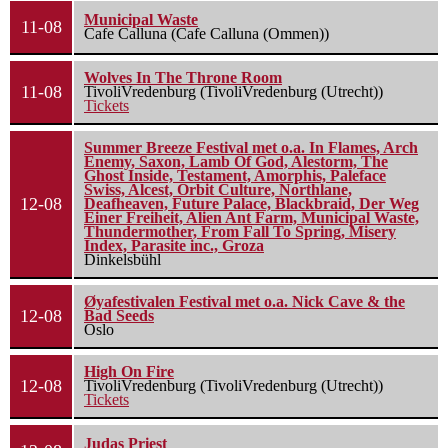
Municipal Waste
11-08
Cafe Calluna (Cafe Calluna (Ommen))
Wolves In The Throne Room
11-08
TivoliVredenburg (TivoliVredenburg (Utrecht))
Tickets
Summer Breeze Festival met o.a. In Flames, Arch
Enemy, Saxon, Lamb Of God, Alestorm, The
Ghost Inside, Testament, Amorphis, Paleface
Swiss, Alcest, Orbit Culture, Northlane,
12-08
Deafheaven, Future Palace, Blackbraid, Der Weg
Einer Freiheit, Alien Ant Farm, Municipal Waste,
Thundermother, From Fall To Spring, Misery
Index, Parasite inc., Groza
Dinkelsbühl
Øyafestivalen Festival met o.a. Nick Cave & the
12-08
Bad Seeds
Oslo
High On Fire
12-08
TivoliVredenburg (TivoliVredenburg (Utrecht))
Tickets
Judas Priest