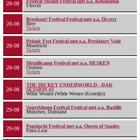
Festival Strand Festival met o.a. Kensington
28-08
Utrecht
Breekout! Festival Festival met o.a. Di-rect
28-08
Bree
Tickets
Pelagic Fest Festival met o.a. Predatory Void
28-08
Maastricht
Tickets
Metallicamp Festival met o.a. HESKEN
28-08
Ommen
Tickets
THE HICKEY UNDERWORLD - DAK
28-08
SESSION #3
Wilde Westen (Wilde Westen (Kortrijk))
Superbloom Festival Festival met o.a. Bastille
29-08
Munchen, Duitsland
Popelucht Festival met o.a. Queen of Spades
29-08
Etten-Leur