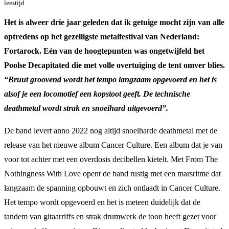
leestijd
Het is alweer drie jaar geleden dat ik getuige mocht zijn van alle
optredens op het gezelligste metalfestival van Nederland:
Fortarock. Eén van de hoogtepunten was ongetwijfeld het
Poolse Decapitated die met volle overtuiging de tent omver blies.
“Bruut groovend wordt het tempo langzaam opgevoerd en het is
alsof je een locomotief een kopstoot geeft. De technische
deathmetal wordt strak en snoeihard uitgevoerd”.
De band levert anno 2022 nog altijd snoeiharde deathmetal met de
release van het nieuwe album Cancer Culture. Een album dat je van
voor tot achter met een overdosis decibellen kietelt. Met From The
Nothingness With Love opent de band rustig met een marsritme dat
langzaam de spanning opbouwt en zich ontlaadt in Cancer Culture.
Het tempo wordt opgevoerd en het is meteen duidelijk dat de
tandem van gitaarriffs en strak drumwerk de toon heeft gezet voor