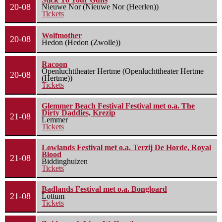
20-08
Nieuwe Nor (Nieuwe Nor (Heerlen))
Tickets
Wolfmother
20-08
Hedon (Hedon (Zwolle))
Racoon
Openluchttheater Hertme (Openluchttheater Hertme
20-08
(Hertme))
Tickets
Glemmer Beach Festival Festival met o.a. The
Dirty Daddies, Krezip
21-08
Lemmer
Tickets
Lowlands Festival met o.a. Terzij De Horde, Royal
Blood
21-08
Biddinghuizen
Tickets
Badlands Festival met o.a. Bongloard
21-08
Lottum
Tickets