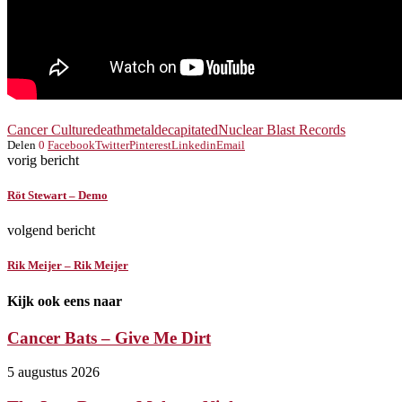
Cancer Culture
deathmetal
decapitated
Nuclear Blast Records
Delen
0
Facebook
Twitter
Pinterest
Linkedin
Email
vorig bericht
Röt Stewart – Demo
volgend bericht
Rik Meijer – Rik Meijer
Kijk ook eens naar
Cancer Bats – Give Me Dirt
5 augustus 2026