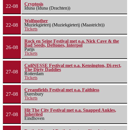
Cryptosis
22-08
Iduna (Iduna (Drachten))
Wolfmother
22-08
Muziekgieterij (Muziekgieterij (Maastricht))
Tickets
Rock en Seine Festival met o.a. Nick Cave & the
Bad Seeds, Deftones, Interpol
26-08
Parijs
Tickets
CuliNESSE Festival met o.a. Kensington, Di-rect,
The Dirty Daddies
27-08
Rotterdam
Tickets
Creamfields Festival met o.a. Faithless
27-08
Daresbury
Tickets
Hit The City Festival met o.a. Snapped Ankles,
27-08
Inherited
Eindhoven