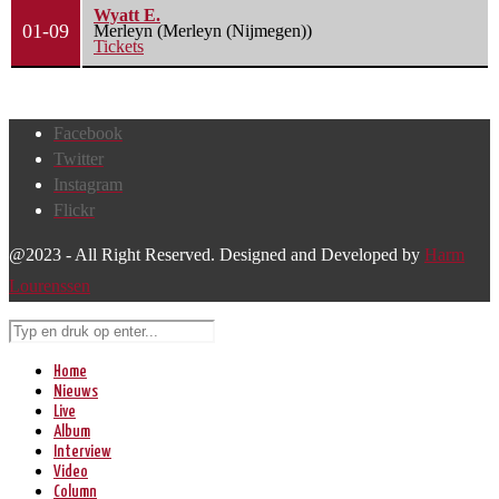
Wyatt E.
01-09
Merleyn (Merleyn (Nijmegen))
Tickets
Facebook
Twitter
Instagram
Flickr
@2023 - All Right Reserved. Designed and Developed by
Harm
Lourenssen
Home
Nieuws
Live
Album
Interview
Video
Column