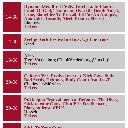
Dynamo MetalFest Festival met o.a. In Flames,
Lamb Of God, Testament, Overkill, Death Angel,
Urne, Slaughter To Prevail, Fit For An Autopsy,
14-08
Amorphis, Insanity Alert, Primus, Necrot
Eindhoven
Tickets
Zeeltje Rock Festival met o.a. Up The Irons
14-08
Deest
Alcest
18-08
TivoliVredenburg (TivoliVredenburg (Utrecht))
Tickets
Cabaret Vert Festival met o.a. Nick Cave & the
Bad Seeds, Deftones, Body Count feat. Ice-T
20-08
Charleville-Mézières
Tickets
Pukkelpop Festival met o.a. Deftones, The Hives,
Stick to your Guns, Chat Pile, Deafheaven,
20-08
Ploegendienst, dEUS
Hasselt
Tickets
Stick To Your Guns