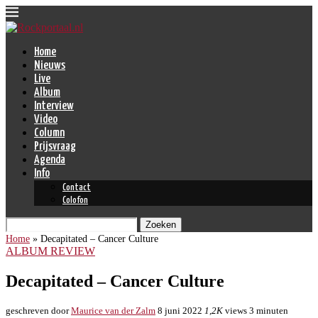
Home
Nieuws
Live
Album
Interview
Video
Column
Prijsvraag
Agenda
Info
Contact
Colofon
Zoeken
Home
»
Decapitated – Cancer Culture
ALBUM REVIEW
Decapitated – Cancer Culture
geschreven door
Maurice van der Zalm
8 juni 2022
1,2K
views
3 minuten