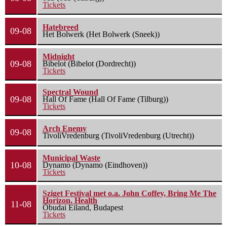
Tickets
Hatebreed
09-08
Het Bolwerk (Het Bolwerk (Sneek))
Midnight
09-08
Bibelot (Bibelot (Dordrecht))
Tickets
Spectral Wound
09-08
Hall Of Fame (Hall Of Fame (Tilburg))
Tickets
Arch Enemy
09-08
TivoliVredenburg (TivoliVredenburg (Utrecht))
Municipal Waste
10-08
Dynamo (Dynamo (Eindhoven))
Tickets
Sziget Festival met o.a. John Coffey, Bring Me The
Horizon, Health
11-08
Óbudai Eiland, Budapest
Tickets