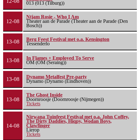
12-08
013 (013 (Tilburg))
Ntjam Rosie - Who I Am
12-08
Theater aan de Parade (Theater aan de Parade (Den
Bosch))
Berg Feest Festival met o.a. Kensington
13-08
Tessenderlo
In Flames + Employed To Serve
13-08
OM (OM (Seraing))
Dynamo Metalfest Pre-party
13-08
Dynamo (Dynamo (Eindhoven))
The Ghost Inside
13-08
Doornroosje (Doornroosje (Nijmegen))
Tickets
Nirwana Tuinfeest Festival met o.a. John Coffey,
The Dirty Daddies, Hiqpy, Wodan Boys,
14-08
Clawfinger
Lierop
Tickets