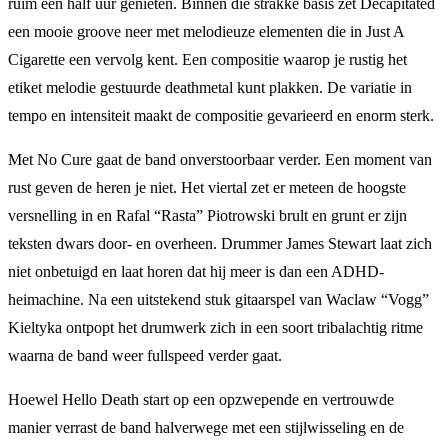
ruim een half uur genieten. Binnen die strakke basis zet Decapitated
een mooie groove neer met melodieuze elementen die in Just A
Cigarette een vervolg kent. Een compositie waarop je rustig het
etiket melodie gestuurde deathmetal kunt plakken. De variatie in
tempo en intensiteit maakt de compositie gevarieerd en enorm sterk.
Met No Cure gaat de band onverstoorbaar verder. Een moment van
rust geven de heren je niet. Het viertal zet er meteen de hoogste
versnelling in en Rafal “Rasta” Piotrowski brult en grunt er zijn
teksten dwars door- en overheen. Drummer James Stewart laat zich
niet onbetuigd en laat horen dat hij meer is dan een ADHD-
heimachine. Na een uitstekend stuk gitaarspel van Waclaw “Vogg”
Kieltyka ontpopt het drumwerk zich in een soort tribalachtig ritme
waarna de band weer fullspeed verder gaat.
Hoewel Hello Death start op een opzwepende en vertrouwde
manier verrast de band halverwege met een stijlwisseling en de