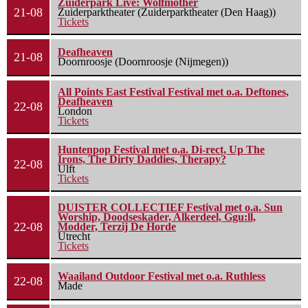
Zuiderpark Live: Wolfmother
21-08
Zuiderparktheater (Zuiderparktheater (Den Haag))
Tickets
Deafheaven
21-08
Doornroosje (Doornroosje (Nijmegen))
All Points East Festival Festival met o.a. Deftones,
Deafheaven
22-08
London
Tickets
Huntenpop Festival met o.a. Di-rect, Up The
Irons, The Dirty Daddies, Therapy?
22-08
Ulft
Tickets
DUISTER COLLECTIEF Festival met o.a. Sun
Worship, Doodseskader, Alkerdeel, Ggu:ll,
22-08
Modder, Terzij De Horde
Utrecht
Tickets
Waailand Outdoor Festival met o.a. Ruthless
22-08
Made