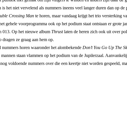
is het niet vervelend als nummers ineens veel langer duren dan op de p
uble Crossing Man
te horen, maar vandaag krijgt het trio versterking 
r het gehele voorprogramma ook op het podium staat ontstaan er grote
 in 013. Op het nieuwe album
Thrust
laten de heren zich ook uit over po
o
dragen ze graag aan hem op.
etal nummers horen waaronder het alombekende
Don’t You Go Up The S
e mannen staan vlammen op het podium van de Jupilerzaal. Aanvankelijk
gens nog voldoende nummers over die een keertje niet worden gespeeld, 