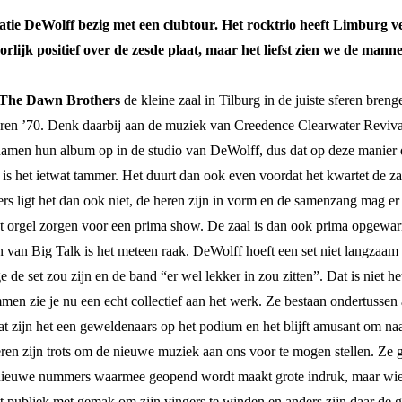
tie DeWolff bezig met een clubtour. Het rocktrio heeft Limburg ve
oorlijk positief over de zesde plaat, maar het liefst zien we de m
The Dawn Brothers
de kleine zaal in Tilburg in de juiste sferen bre
n jaren ’70. Denk daarbij aan de muziek van Creedence Clearwater Rev
amen hun album op in de studio van DeWolff, dus dat op deze manier de 
 is het ietwat tammer. Het duurt dan ook even voordat het kwartet de za
s ligt het dan ook niet, de heren zijn in vorm en de samenzang mag er
et orgel zorgen voor een prima show. De zaal is dan ook prima opgewa
n van Big Talk is het meteen raak. DeWolff hoeft een set niet langzaam 
e set zou zijn en de band “er wel lekker in zou zitten”. Dat is niet het
n zie je nu een echt collectief aan het werk. Ze bestaan ondertussen al
Wat zijn het een geweldenaars op het podium en het blijft amusant om naa
eren zijn trots om de nieuwe muziek aan ons voor te mogen stellen. Ze 
l nieuwe nummers waarmee geopend wordt maakt grote indruk, maar wie
 publiek met gemak om zijn vingers te winden en anders zijn daar de gr