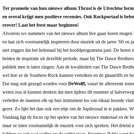
Ter promotie van hun nieuwe album Thrust is de Utrechtse forma
en overal krijgt men positieve recensies. Ook Rockportaal is beh
erover! Laat het feest maar beginnen!
Alvorens we nummers van het nieuwe album live gaan horen mogen
en laat zich voornamelijk inspireren door muziek uit de jaren ’60 e
niet zeggen dat het helemaal bij het hoofdprogramma past. De heren n
beiden de inspiratie uit dezelfde periode, maar bij The Dawn Brothers
publiek mee te laten zingen. Aan de kwaliteiten van The Dawn Brother
wel hoe ze de Southern Rock kunnen vertolken en de gitaarriffs en h
Dat mag ook gezegd worden voor
DeWolff,
vanaf de allereerste tone
weten zou al kunnen denken dat men tijdens dit nummer al halverwege d
verleden de mannen elk op hun instrument los van elkaar hoorde vlamme
gezet. Zo lijkt het dan ook een eitje om de Jupilerzaal in te pakken. 
Vandaag ligt de focus op het spelen van het nieuwe materiaal en de h
maar ze laten voornamelijk de muziek voor zich spreken. Het drieta
hebben ze ook wat oudjes op de setlist staan. Frontman Pablo weet het