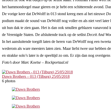
het hammondorgel maar gieren en je hebt een schitterende avond. Dan 
De vorige keer dat DeWolff in 013 stond kreeg men al het nieuwe
Do
podium maakt de sound van DeWolff nog voller en als niet veel late
uit hun dak te zien gaan. Het is dan ook smullen geblazen vanavond
de Verenigde Staten. De afsluitende track op de setlist
Deceit And Wo
In het aansluitende toegift laten de heren van DeWolff nog een twe
wederom als ware meesters laten zien. Maar liefst twee uur hebben d
en strakke solo’s later is de speeltijd zo om. Er zijn dan nog overi
Foto’s door Marc Koetse – Rockportaal.nl
Dawn Brothers – 013 (Tilburg) 25/05/2018
6 photos