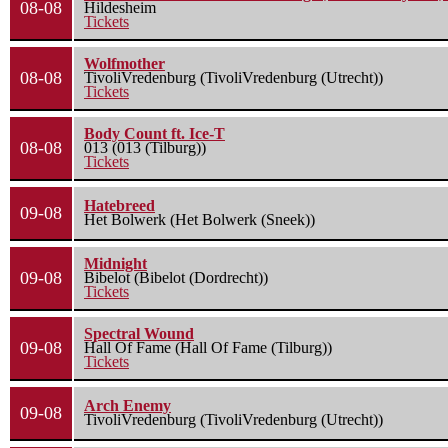
08-08
Hildesheim
Tickets
Wolfmother
08-08
TivoliVredenburg (TivoliVredenburg (Utrecht))
Tickets
Body Count ft. Ice-T
08-08
013 (013 (Tilburg))
Tickets
Hatebreed
09-08
Het Bolwerk (Het Bolwerk (Sneek))
Midnight
09-08
Bibelot (Bibelot (Dordrecht))
Tickets
Spectral Wound
09-08
Hall Of Fame (Hall Of Fame (Tilburg))
Tickets
Arch Enemy
09-08
TivoliVredenburg (TivoliVredenburg (Utrecht))