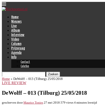
Home
Nieuws
Live
Album
Interview
Video
Column
Prijsvraag
Agenda
Info
Contact
Colofon
Zoeken
Home
»
DeWolff – 013 (Tilburg) 25/05/2018
LIVE REVIEW
DeWolff – 013 (Tilburg) 25/05/2018
geschreven door
Maurice Tonies
27 mei 2018
579
views
4 minuten leestijd