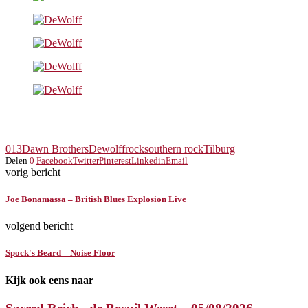
013
Dawn Brothers
Dewolff
rock
southern rock
Tilburg
Delen
0
Facebook
Twitter
Pinterest
Linkedin
Email
vorig bericht
Joe Bonamassa – British Blues Explosion Live
volgend bericht
Spock's Beard – Noise Floor
Kijk ook eens naar