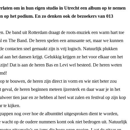
rlaten om in hun eigen studio in Utrecht een album op te nemen
annen op het podium. En zo denken ook de bezoekers van 013
ngen. De band uit Rotterdam draagt de roots-muziek een warm hart toe
ival en The Band. De heren spelen een amusante set, maar we kunnen
contacten snel gemaakt zijn is vrij logisch. Natuurlijk plukken
al aan het dansen krijgt. Gelukkig krijgen ze het voor elkaar om het
 zijn! Dat is aan de heren Bas en Levi wel besteed. De heren weten
rmd!
op te bouwen, de heren zijn direct in vorm en wie niet beter zou
 geval, de heren beginnen meteen ijzersterk en daar waar je in het
weer tien jaar en ze hebben al heel wat zalen en festival op zijn kop
r te kijken.
grappen nog over hoe de albumtitel uitgesproken dient te worden,
 wacht op de oudere nummers komt ook niet bedrogen uit. Natuurlijk
ootse gitaarsolo’s en jams die hoge ogen gooien. Laat de gitaar en