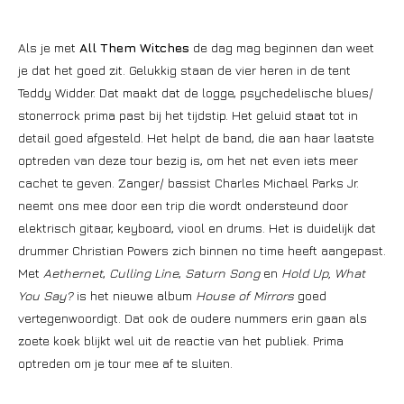
Als je met
All Them Witches
de dag mag beginnen dan weet
je dat het goed zit. Gelukkig staan de vier heren in de tent
Teddy Widder. Dat maakt dat de logge, psychedelische blues/
stonerrock prima past bij het tijdstip. Het geluid staat tot in
detail goed afgesteld. Het helpt de band, die aan haar laatste
optreden van deze tour bezig is, om het net even iets meer
cachet te geven. Zanger/ bassist Charles Michael Parks Jr.
neemt ons mee door een trip die wordt ondersteund door
elektrisch gitaar, keyboard, viool en drums. Het is duidelijk dat
drummer Christian Powers zich binnen no time heeft aangepast.
Met
Aethernet
,
Culling Line
,
Saturn Song
en
Hold Up, What
You Say?
is het nieuwe album
House of Mirrors
goed
vertegenwoordigt. Dat ook de oudere nummers erin gaan als
zoete koek blijkt wel uit de reactie van het publiek. Prima
optreden om je tour mee af te sluiten.