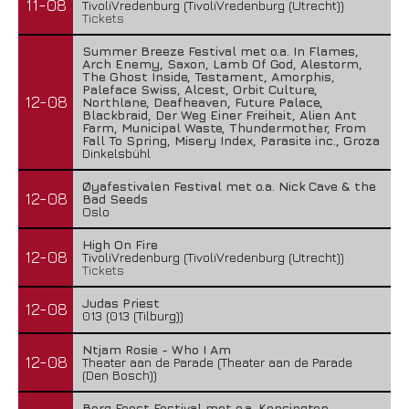
11-08
TivoliVredenburg (TivoliVredenburg (Utrecht))
Tickets
Summer Breeze Festival met o.a. In Flames,
Arch Enemy, Saxon, Lamb Of God, Alestorm,
The Ghost Inside, Testament, Amorphis,
Paleface Swiss, Alcest, Orbit Culture,
12-08
Northlane, Deafheaven, Future Palace,
Blackbraid, Der Weg Einer Freiheit, Alien Ant
Farm, Municipal Waste, Thundermother, From
Fall To Spring, Misery Index, Parasite inc., Groza
Dinkelsbühl
Øyafestivalen Festival met o.a. Nick Cave & the
12-08
Bad Seeds
Oslo
High On Fire
12-08
TivoliVredenburg (TivoliVredenburg (Utrecht))
Tickets
Judas Priest
12-08
013 (013 (Tilburg))
Ntjam Rosie - Who I Am
12-08
Theater aan de Parade (Theater aan de Parade
(Den Bosch))
Berg Feest Festival met o.a. Kensington