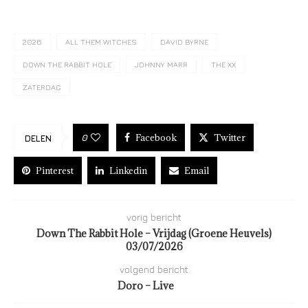
2026
ALL THEM WITCHES
DAVID BYRNE
DOWN THE RABBIT HOLE
JOHNNY MARR
THE XX
ZATERDAG
Facebook
Twitter
0
DELEN
Pinterest
Linkedin
Email
vorig bericht
Down The Rabbit Hole – Vrijdag (Groene Heuvels)
03/07/2026
volgend bericht
Doro – Live