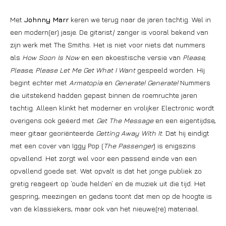
Met
Johnny Marr
keren we terug naar de jaren tachtig. Wel in
een modern(er) jasje. De gitarist/ zanger is vooral bekend van
zijn werk met The Smiths. Het is niet voor niets dat nummers
als
How Soon Is Now
en een akoestische versie van
Please,
Please, Please Let Me Get What I Want
gespeeld worden. Hij
begint echter met
Armatopia
en
Generate! Generate!
Nummers
die uitstekend hadden gepast binnen de roemruchte jaren
tachtig. Alleen klinkt het moderner en vrolijker. Electronic wordt
overigens ook geëerd met
Get The Message
en een eigentijdse,
meer gitaar georiënteerde
Getting Away With It
. Dat hij eindigt
met een cover van Iggy Pop (
The Passenger
) is enigszins
opvallend. Het zorgt wel voor een passend einde van een
opvallend goede set. Wat opvalt is dat het jonge publiek zo
gretig reageert op ‘oude helden’ en de muziek uit die tijd. Het
gespring, meezingen en gedans toont dat men op de hoogte is
van de klassiekers, maar ook van het nieuwe(re) materiaal.