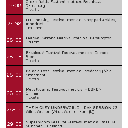
Creamfields Festival met o.a. Faithless
27-08
Daresbury
Tickets
Hit The City Festival met o.a. Snapped Ankles,
27-08
Inherited
Eindhoven
Festival Strand Festival met o.a. Kensington
28-08
Utrecht
Breekout! Festival Festival met o.a. Di-rect
28-08
Bree
Tickets
Pelagic Fest Festival met o.a. Predatory Void
28-08
Maastricht
Tickets
Metallicamp Festival met o.a. HESKEN
28-08
Ommen
Tickets
THE HICKEY UNDERWORLD - DAK SESSION #3
28-08
Wilde Westen (Wilde Westen (Kortrijk))
Superbloom Festival Festival met o.a. Bastille
29-08
Munchen, Duitsland