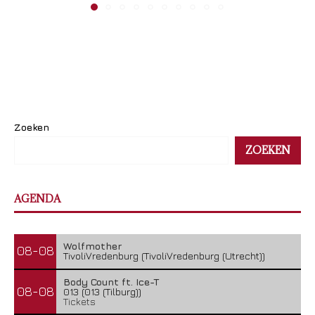
Zoeken
ZOEKEN
AGENDA
Wolfmother
08-08
TivoliVredenburg (TivoliVredenburg (Utrecht))
Body Count ft. Ice-T
08-08
013 (013 (Tilburg))
Tickets