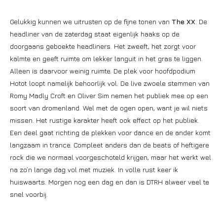
Gelukkig kunnen we uitrusten op de fijne tonen van
The XX
. De
headliner van de zaterdag staat eigenlijk haaks op de
doorgaans geboekte headliners. Het zweeft, het zorgt voor
kalmte en geeft ruimte om lekker languit in het gras te liggen.
Alleen is daarvoor weinig ruimte. De plek voor hoofdpodium
Hotot loopt namelijk behoorlijk vol. De live zwoele stemmen van
Romy Madly Croft en Oliver Sim nemen het publiek mee op een
soort van dromenland. Wel met de ogen open, want je wil niets
missen. Het rustige karakter heeft ook effect op het publiek.
Een deel gaat richting de plekken voor dance en de ander komt
langzaam in trance. Compleet anders dan de beats of heftigere
rock die we normaal voorgeschoteld krijgen, maar het werkt wel
na zo’n lange dag vol met muziek. In volle rust keer ik
huiswaarts. Morgen nog een dag en dan is DTRH alweer veel te
snel voorbij.