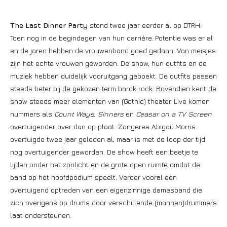
The Last Dinner Party
stond twee jaar eerder al op DTRH.
Toen nog in de begindagen van hun carrière. Potentie was er al
en de jaren hebben de vrouwenband goed gedaan. Van meisjes
zijn het echte vrouwen geworden. De show, hun outfits en de
muziek hebben duidelijk vooruitgang geboekt. De outfits passen
steeds beter bij de gekozen term barok rock. Bovendien kent de
show steeds meer elementen van (Gothic) theater. Live komen
nummers als
Count Ways
,
Sinners
en
Ceasar on a TV Screen
overtuigender over dan op plaat. Zangeres Abigail Morris
overtuigde twee jaar geleden al, maar is met de loop der tijd
nog overtuigender geworden. De show heeft een beetje te
lijden onder het zonlicht en de grote open ruimte omdat de
band op het hoofdpodium speelt. Verder vooral een
overtuigend optreden van een eigenzinnige damesband die
zich overigens op drums door verschillende (mannen)drummers
laat ondersteunen.