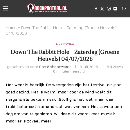
Home
»
Down The Rabbit Hole – Zaterdag (Groene Heuvels)
04/07/2026
LIVE REVIEW
Down The Rabbit Hole – Zaterdag (Groene
Heuvels) 04/07/2026
geschreven door
Ron Schoonwater
5 juli 2026
641
views
6 minuten leestijd
Het weer is heerlijk. De weergoden zijn het festival dit jaar
goed gezind. Het is warm, maar door de wind voelt dit
nergens als beklemmend. Stoffig is het wel, maar daar
trekt helemaal niemand zich wat van aan. Het is weer een
dag om van te genieten. Wij doen dit vooral met muziek,
maar er is zoveel meer…