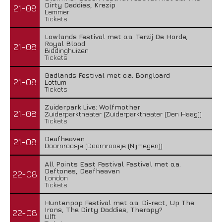
Dirty Daddies, Krezip
21-08
Lemmer
Tickets
Lowlands Festival met o.a. Terzij De Horde,
Royal Blood
21-08
Biddinghuizen
Tickets
Badlands Festival met o.a. Bongloard
21-08
Lottum
Tickets
Zuiderpark Live: Wolfmother
21-08
Zuiderparktheater (Zuiderparktheater (Den Haag))
Tickets
Deafheaven
21-08
Doornroosje (Doornroosje (Nijmegen))
All Points East Festival Festival met o.a.
Deftones, Deafheaven
22-08
London
Tickets
Huntenpop Festival met o.a. Di-rect, Up The
Irons, The Dirty Daddies, Therapy?
22-08
Ulft