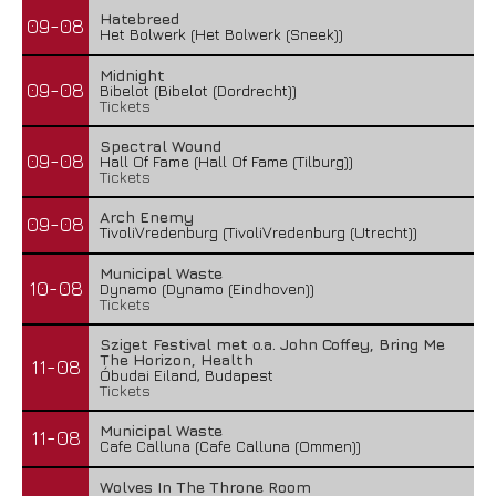
Hatebreed
09-08
Het Bolwerk (Het Bolwerk (Sneek))
Midnight
09-08
Bibelot (Bibelot (Dordrecht))
Tickets
Spectral Wound
09-08
Hall Of Fame (Hall Of Fame (Tilburg))
Tickets
Arch Enemy
09-08
TivoliVredenburg (TivoliVredenburg (Utrecht))
Municipal Waste
10-08
Dynamo (Dynamo (Eindhoven))
Tickets
Sziget Festival met o.a. John Coffey, Bring Me
The Horizon, Health
11-08
Óbudai Eiland, Budapest
Tickets
Municipal Waste
11-08
Cafe Calluna (Cafe Calluna (Ommen))
Wolves In The Throne Room