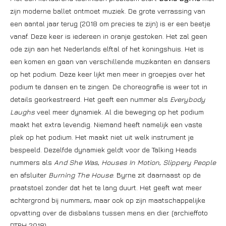
zijn moderne ballet ontmoet muziek. De grote verrassing van
een aantal jaar terug (2018 om precies te zijn) is er een beetje
vanaf. Deze keer is iedereen in oranje gestoken. Het zal geen
ode zijn aan het Nederlands elftal of het koningshuis. Het is
een komen en gaan van verschillende muzikanten en dansers
op het podium. Deze keer lijkt men meer in groepjes over het
podium te dansen en te zingen. De choreografie is weer tot in
details georkestreerd. Het geeft een nummer als
Everybody
Laughs
veel meer dynamiek. Al die beweging op het podium
maakt het extra levendig. Niemand heeft namelijk een vaste
plek op het podium. Het maakt niet uit welk instrument je
bespeeld. Dezelfde dynamiek geldt voor de Talking Heads
nummers als
And She Was
,
Houses In Motion
,
Slippery People
en afsluiter
Burning The House
. Byrne zit daarnaast op de
praatstoel zonder dat het te lang duurt. Het geeft wat meer
achtergrond bij nummers, maar ook op zijn maatschappelijke
opvatting over de disbalans tussen mens en dier. (archieffoto
DTRH 2018)