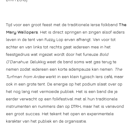
Tijd voor een groot feest met de traditionele Ierse folkband
The
Mary Wallopers
. Het is direct springen en zingen alsof ieders
leven in de tent van Fuzzy Lop ervan afhangt. Van voor tot
achter en van links tot rechts gaat iedereen mee in het
feestgedruis wat ingezet wordt door het furieuze
Bold
O’Danahue
. Gelukkig weet de band soms wat gas terug te
nemen zodat iedereen een korte adempauze kan nemen.
The
Turfman from Ardee
werkt in een klein typisch Iers café, maar
ook in een grote tent. De energie op het podium slaat over op
het nog lang niet vermoeide publiek. Het is een band die je
eerder verwacht op een folkfestival met al hun traditionele
instrumenten en nummers dan op DTRH, maar het is vanavond
een groot succes. Het tekent het open en experimentele
karakter van het publiek en de organisatie.