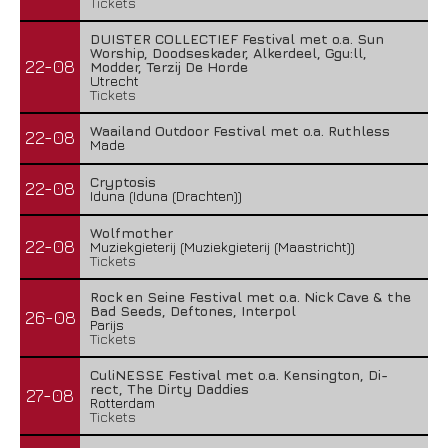
Tickets
DUISTER COLLECTIEF Festival met o.a. Sun
Worship, Doodseskader, Alkerdeel, Ggu:ll,
22-08
Modder, Terzij De Horde
Utrecht
Tickets
Waailand Outdoor Festival met o.a. Ruthless
22-08
Made
Cryptosis
22-08
Iduna (Iduna (Drachten))
Wolfmother
22-08
Muziekgieterij (Muziekgieterij (Maastricht))
Tickets
Rock en Seine Festival met o.a. Nick Cave & the
Bad Seeds, Deftones, Interpol
26-08
Parijs
Tickets
CuliNESSE Festival met o.a. Kensington, Di-
rect, The Dirty Daddies
27-08
Rotterdam
Tickets