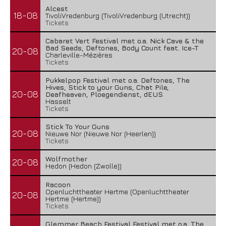
Alcest
18-08
TivoliVredenburg (TivoliVredenburg (Utrecht))
Tickets
Cabaret Vert Festival met o.a. Nick Cave & the
Bad Seeds, Deftones, Body Count feat. Ice-T
20-08
Charleville-Mézières
Tickets
Pukkelpop Festival met o.a. Deftones, The
Hives, Stick to your Guns, Chat Pile,
20-08
Deafheaven, Ploegendienst, dEUS
Hasselt
Tickets
Stick To Your Guns
20-08
Nieuwe Nor (Nieuwe Nor (Heerlen))
Tickets
Wolfmother
20-08
Hedon (Hedon (Zwolle))
Racoon
Openluchttheater Hertme (Openluchttheater
20-08
Hertme (Hertme))
Tickets
Glemmer Beach Festival Festival met o.a. The