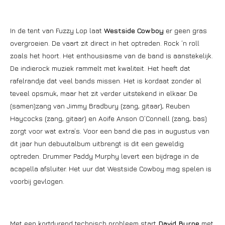
In de tent van Fuzzy Lop laat
Westside Cowboy
er geen gras
overgroeien. De vaart zit direct in het optreden. Rock ’n roll
zoals het hoort. Het enthousiasme van de band is aanstekelijk.
De indierock muziek rammelt met kwaliteit. Het heeft dat
rafelrandje dat veel bands missen. Het is kordaat zonder al
teveel opsmuk, maar het zit verder uitstekend in elkaar. De
(samen)zang van Jimmy Bradbury (zang, gitaar), Reuben
Haycocks (zang, gitaar) en Aoife Anson O’Connell (zang, bas)
zorgt voor wat extra’s. Voor een band die pas in augustus van
dit jaar hun debuutalbum uitbrengt is dit een geweldig
optreden. Drummer Paddy Murphy levert een bijdrage in de
acapella afsluiter. Het uur dat Westside Cowboy mag spelen is
voorbij gevlogen.
Met een kortdurend technisch probleem start
David Byrne
met