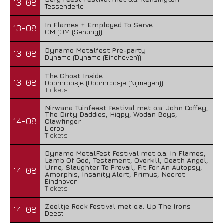
13-08
Tessenderlo
In Flames + Employed To Serve
13-08
OM (OM (Seraing))
Dynamo Metalfest Pre-party
13-08
Dynamo (Dynamo (Eindhoven))
The Ghost Inside
13-08
Doornroosje (Doornroosje (Nijmegen))
Tickets
Nirwana Tuinfeest Festival met o.a. John Coffey,
The Dirty Daddies, Hiqpy, Wodan Boys,
14-08
Clawfinger
Lierop
Tickets
Dynamo MetalFest Festival met o.a. In Flames,
Lamb Of God, Testament, Overkill, Death Angel,
Urne, Slaughter To Prevail, Fit For An Autopsy,
14-08
Amorphis, Insanity Alert, Primus, Necrot
Eindhoven
Tickets
Zeeltje Rock Festival met o.a. Up The Irons
14-08
Deest