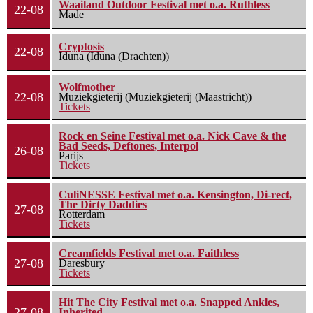
Waailand Outdoor Festival met o.a. Ruthless
22-08
Made
Cryptosis
22-08
Iduna (Iduna (Drachten))
Wolfmother
22-08
Muziekgieterij (Muziekgieterij (Maastricht))
Tickets
Rock en Seine Festival met o.a. Nick Cave & the
Bad Seeds, Deftones, Interpol
26-08
Parijs
Tickets
CuliNESSE Festival met o.a. Kensington, Di-rect,
The Dirty Daddies
27-08
Rotterdam
Tickets
Creamfields Festival met o.a. Faithless
27-08
Daresbury
Tickets
Hit The City Festival met o.a. Snapped Ankles,
27-08
Inherited