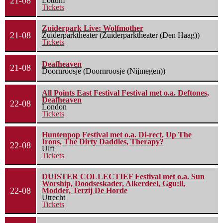
21-08
Lottum
Tickets
Zuiderpark Live: Wolfmother
21-08
Zuiderparktheater (Zuiderparktheater (Den Haag))
Tickets
Deafheaven
21-08
Doornroosje (Doornroosje (Nijmegen))
All Points East Festival Festival met o.a. Deftones,
Deafheaven
22-08
London
Tickets
Huntenpop Festival met o.a. Di-rect, Up The
Irons, The Dirty Daddies, Therapy?
22-08
Ulft
Tickets
DUISTER COLLECTIEF Festival met o.a. Sun
Worship, Doodseskader, Alkerdeel, Ggu:ll,
22-08
Modder, Terzij De Horde
Utrecht
Tickets