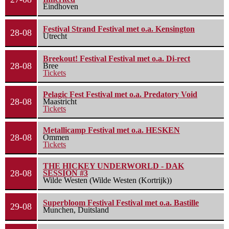
Eindhoven
Festival Strand Festival met o.a. Kensington
28-08
Utrecht
Breekout! Festival Festival met o.a. Di-rect
28-08
Bree
Tickets
Pelagic Fest Festival met o.a. Predatory Void
28-08
Maastricht
Tickets
Metallicamp Festival met o.a. HESKEN
28-08
Ommen
Tickets
THE HICKEY UNDERWORLD - DAK
28-08
SESSION #3
Wilde Westen (Wilde Westen (Kortrijk))
Superbloom Festival Festival met o.a. Bastille
29-08
Munchen, Duitsland