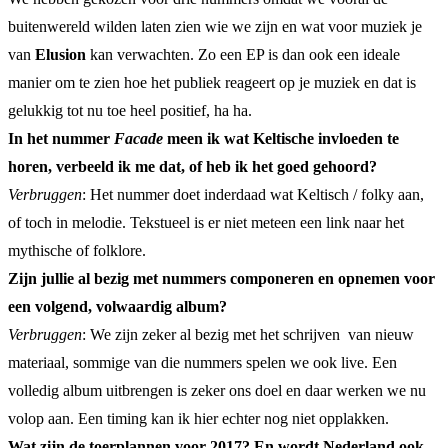
buitenwereld wilden laten zien wie we zijn en wat voor muziek je
van
Elusion
kan verwachten. Zo een EP is dan ook een ideale
manier om te zien hoe het publiek reageert op je muziek en dat is
gelukkig tot nu toe heel positief, ha ha.
In het nummer
Facade
meen ik wat Keltische invloeden te
horen, verbeeld ik me dat, of heb ik het goed gehoord?
Verbruggen
: Het nummer doet inderdaad wat Keltisch / folky aan,
of toch in melodie. Tekstueel is er niet meteen een link naar het
mythische of folklore.
Zijn jullie al bezig met nummers componeren en opnemen voor
een volgend, volwaardig album?
Verbruggen
: We zijn zeker al bezig met het schrijven van nieuw
materiaal, sommige van die nummers spelen we ook live. Een
volledig album uitbrengen is zeker ons doel en daar werken we nu
volop aan. Een timing kan ik hier echter nog niet opplakken.
Wat zijn de toerplannen voor 2017? En wordt Nederland ook