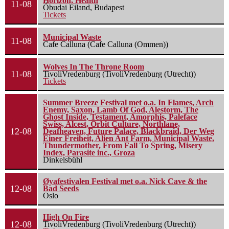
Horizon, Health
11-08
Óbudai Eiland, Budapest
Tickets
Municipal Waste
11-08
Cafe Calluna (Cafe Calluna (Ommen))
Wolves In The Throne Room
11-08
TivoliVredenburg (TivoliVredenburg (Utrecht))
Tickets
Summer Breeze Festival met o.a. In Flames, Arch
Enemy, Saxon, Lamb Of God, Alestorm, The
Ghost Inside, Testament, Amorphis, Paleface
Swiss, Alcest, Orbit Culture, Northlane,
12-08
Deafheaven, Future Palace, Blackbraid, Der Weg
Einer Freiheit, Alien Ant Farm, Municipal Waste,
Thundermother, From Fall To Spring, Misery
Index, Parasite inc., Groza
Dinkelsbühl
Øyafestivalen Festival met o.a. Nick Cave & the
12-08
Bad Seeds
Oslo
High On Fire
12-08
TivoliVredenburg (TivoliVredenburg (Utrecht))