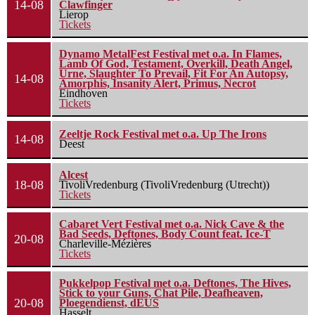
14-08
Clawfinger
Lierop
Tickets
Dynamo MetalFest Festival met o.a. In Flames,
Lamb Of God, Testament, Overkill, Death Angel,
Urne, Slaughter To Prevail, Fit For An Autopsy,
14-08
Amorphis, Insanity Alert, Primus, Necrot
Eindhoven
Tickets
Zeeltje Rock Festival met o.a. Up The Irons
14-08
Deest
Alcest
18-08
TivoliVredenburg (TivoliVredenburg (Utrecht))
Tickets
Cabaret Vert Festival met o.a. Nick Cave & the
Bad Seeds, Deftones, Body Count feat. Ice-T
20-08
Charleville-Mézières
Tickets
Pukkelpop Festival met o.a. Deftones, The Hives,
Stick to your Guns, Chat Pile, Deafheaven,
20-08
Ploegendienst, dEUS
Hasselt