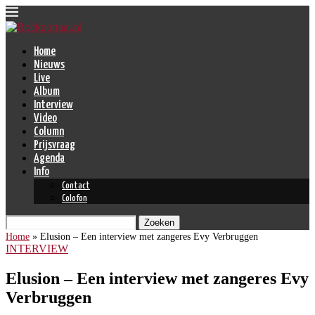
Home
Nieuws
Live
Album
Interview
Video
Column
Prijsvraag
Agenda
Info
Contact
Colofon
Zoeken
Home
»
Elusion – Een interview met zangeres Evy Verbruggen
INTERVIEW
Elusion – Een interview met zangeres Evy
Verbruggen