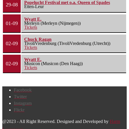
Popelucht Festival met o.a. Queen of Spades
29-08
Etten-Leur
Wyatt E.
01-09
Merleyn (Merleyn (Nijmegen))
Tickets
Chuck Ragan
02-09
TivoliVredenburg (TivoliVredenburg (Utrecht))
Tickets
Wyatt E.
02-09
Musicon (Musicon (Den Haag))
Tickets
Facebook
Twitter
Instagram
Flickr
@2023 - All Right Reserved. Designed and Developed by
Harm