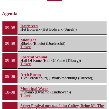
Agenda
Hatebreed
09-08
Het Bolwerk (Het Bolwerk (Sneek))
Midnight
09-08
Bibelot (Bibelot (Dordrecht))
Tickets
Spectral Wound
09-08
Hall Of Fame (Hall Of Fame (Tilburg))
Tickets
Arch Enemy
09-08
TivoliVredenburg (TivoliVredenburg (Utrecht))
Municipal Waste
10-08
Dynamo (Dynamo (Eindhoven))
Tickets
Sziget Festival met o.a. John Coffey, Bring Me The