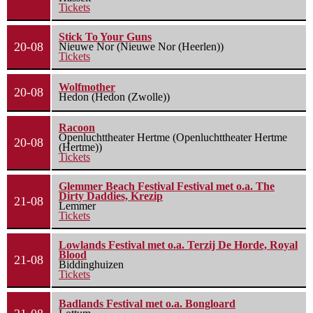
Tickets
Stick To Your Guns
20-08
Nieuwe Nor (Nieuwe Nor (Heerlen))
Tickets
Wolfmother
20-08
Hedon (Hedon (Zwolle))
Racoon
Openluchttheater Hertme (Openluchttheater Hertme
20-08
(Hertme))
Tickets
Glemmer Beach Festival Festival met o.a. The
Dirty Daddies, Krezip
21-08
Lemmer
Tickets
Lowlands Festival met o.a. Terzij De Horde, Royal
Blood
21-08
Biddinghuizen
Tickets
Badlands Festival met o.a. Bongloard