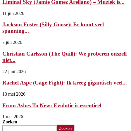
Liminal Sky (Jamie Gomez Arellano) – Muziek is...
11 juli 2026
Jackson Foster (Silly Goose): Er komt veel
spanning...
7 juli 2026
Christian Carlsson (The Quill): We proberen onszelf
niet...
22 juni 2026
Rachel Aspe (Cage Fight): Ik kreeg gigantisch veel...
13 mei 2026
From Ashes To New: Evolutie is essentieel
1 mei 2026
Zoeken
Zoeken