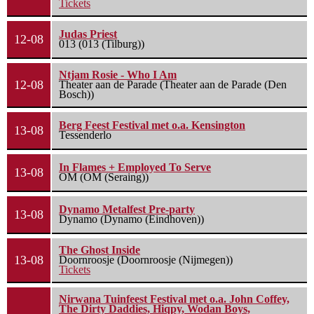
Tickets
Judas Priest
12-08
013 (013 (Tilburg))
Ntjam Rosie - Who I Am
12-08
Theater aan de Parade (Theater aan de Parade (Den
Bosch))
Berg Feest Festival met o.a. Kensington
13-08
Tessenderlo
In Flames + Employed To Serve
13-08
OM (OM (Seraing))
Dynamo Metalfest Pre-party
13-08
Dynamo (Dynamo (Eindhoven))
The Ghost Inside
13-08
Doornroosje (Doornroosje (Nijmegen))
Tickets
Nirwana Tuinfeest Festival met o.a. John Coffey,
The Dirty Daddies, Hiqpy, Wodan Boys,