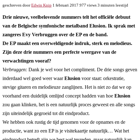
geschreven door
Edwin Knip
1 februari 2017
977
views
3 minuten leestijd
Drie nieuwe, veelbelovende nummers telt het officiële debuut
van de Belgische symfonische metalband Elusion. Ik sprak met
zangeres Evy Verbruggen over de EP en de band.
De EP maakt een overweldigende indruk, sterk en melodieus.
Zijn deze drie nummers een perfecte weergave van de
verwachtingen vooraf?
Verbruggen:
Dank je wel voor het compliment. De drie songs geven
inderdaad wel goed weer waar
Elusion
voor staat: orkestratie,
stevige gitaren en melodieuze zanglijnen. Het is niet zo dat we op
voorhand een duidelijk omlijnd concept hadden van hoe
Elusion
zou gaan klinken, het is een natuurlijk proces geweest en alle songs
zijn uiteindelijk gegroeid tot dit eindproduct.
We hebben ook rustig de tijd genomen voor de opnames en de
productie, want zo een EP is je visitekaartje natuurlijk… Wat het
eindproduct betreft zijn we best wel tevreden, maar natuurlijk kan