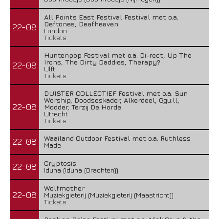
All Points East Festival Festival met o.a.
Deftones, Deafheaven
22-08
London
Tickets
Huntenpop Festival met o.a. Di-rect, Up The
Irons, The Dirty Daddies, Therapy?
22-08
Ulft
Tickets
DUISTER COLLECTIEF Festival met o.a. Sun
Worship, Doodseskader, Alkerdeel, Ggu:ll,
22-08
Modder, Terzij De Horde
Utrecht
Tickets
Waailand Outdoor Festival met o.a. Ruthless
22-08
Made
Cryptosis
22-08
Iduna (Iduna (Drachten))
Wolfmother
22-08
Muziekgieterij (Muziekgieterij (Maastricht))
Tickets