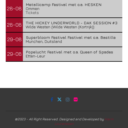
Metallicamp Festival met o.a. HESKEN
28-08
Ommen
Tickets
THE HICKEY UNDERWORLD - DAK SESSION #3
28-08
Wilde Westen (Wilde Westen (Kortrijk))
Superbloom Festival Festival met o.a. Bastille
29-08
Munchen, Duitsland
Popelucht Festival met o.a. Queen of Spades
29-08
Etten-Leur
@2023 - All Right Reserved. Designed and Developed by
Harm
Lourenssen