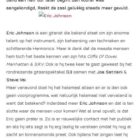
aangekondigd, Raakt de zaal gelukkig steeds meer gevuld.
Eric
Johnson
is een gitarist die bekend staat om zijn enorme
talent op het instrument, zijn beheersing van technieken en
schitterende Harmonics. Maar ik denk dat de meeste mensen
hem toch het beste kennen van zijn hits
Cliffs Of Dover,
Manhattan & S.R.V.
Ook is hij twee keer te gast geweest bij het
rondreizende gitaarspektakel
G3
samen met
Joe Satriani
&
Steve Vai
.
Maar vanavond doet hij het helemaal alleen en er is dan ook
geen voorprogramma, wat natuurlijk helemaal niet vervelend is
want dat betekend? Inderdaad meer
Eric Johnson
en dat is ten
slotte waar de mensen voor komen! Wat al snel opvalt, is dat
Eric geen prater is. Zo is er nauwelijks contact met het publiek
en als hij iets zegt is hij erg lastig te verstaan omdat hij nog al
zacht en binnensmonds praat. Ook tijdens het zingen laat hij