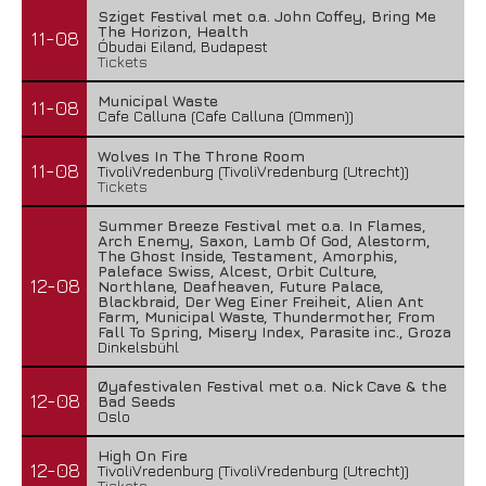
Sziget Festival met o.a. John Coffey, Bring Me
The Horizon, Health
11-08
Óbudai Eiland, Budapest
Tickets
Municipal Waste
11-08
Cafe Calluna (Cafe Calluna (Ommen))
Wolves In The Throne Room
11-08
TivoliVredenburg (TivoliVredenburg (Utrecht))
Tickets
Summer Breeze Festival met o.a. In Flames,
Arch Enemy, Saxon, Lamb Of God, Alestorm,
The Ghost Inside, Testament, Amorphis,
Paleface Swiss, Alcest, Orbit Culture,
12-08
Northlane, Deafheaven, Future Palace,
Blackbraid, Der Weg Einer Freiheit, Alien Ant
Farm, Municipal Waste, Thundermother, From
Fall To Spring, Misery Index, Parasite inc., Groza
Dinkelsbühl
Øyafestivalen Festival met o.a. Nick Cave & the
12-08
Bad Seeds
Oslo
High On Fire
12-08
TivoliVredenburg (TivoliVredenburg (Utrecht))
Tickets