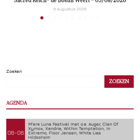
Sacred Reich– de Bosuil Weert – 05/08/2026
6 augustus 2026
Zoeken
ZOEKEN
AGENDA
M'era Luna Festival met o.a. Auger, Clan Of
Xymox, Xandria, Within Temptation, In
08-08
Extremo, Floor Jansen, White Lies
Hildesheim