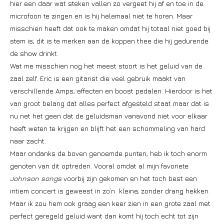
hier een daar wat steken vallen zo vergeet hij af en toe in de
microfoon te zingen en is hij helemaal niet te horen. Maar
misschien heeft dat ook te maken omdat hij totaal niet goed bij
stem is, dit is te merken aan de koppen thee die hij gedurende
de show drinkt.
Wat me misschien nog het meest stoort is het geluid van de
zaal zelf. Eric is een gitarist die veel gebruik maakt van
verschillende Amps, effecten en boost pedalen. Hierdoor is het
van groot belang dat alles perfect afgesteld staat maar dat is
nu net het geen dat de geluidsman vanavond niet voor elkaar
heeft weten te krijgen en blijft het een schommeling van hard
naar zacht.
Maar ondanks de boven genoemde punten, heb ik toch enorm
genoten van dit optreden. Vooral omdat al mijn favoriete
Johnson songs
voorbij zijn gekomen en het toch best een
intiem concert is geweest in zo’n kleine, zonder drang hekken.
Maar ik zou hem ook graag een keer zien in een grote zaal met
perfect geregeld geluid want dan komt hij toch echt tot zijn