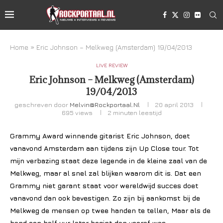
Home
»
Eric Johnson – Melkweg (Amsterdam) 19/04/2013
LIVE REVIEW
Eric Johnson – Melkweg (Amsterdam)
19/04/2013
geschreven door
Melvin@rockportaal.nl
20 april 2013
695
views
2 minuten leestijd
Grammy Award winnende gitarist Eric Johnson, doet
vanavond Amsterdam aan tijdens zijn Up Close tour. Tot
mijn verbazing staat deze legende in de kleine zaal van de
Melkweg, maar al snel zal blijken waarom dit is. Dat een
Grammy niet garant staat voor wereldwijd succes doet
vanavond dan
ook bevestigen. Zo zijn bij aankomst bij de
Melkweg de mensen op twee handen te tellen, Maar als de
band een half uur later begint dan vooraf was