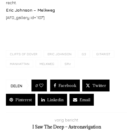
recht.
Eric Johnson – Melkweg
[AFG_gallery id=’107′]
CLIFFS OF DOVER
ERIC JOHNSON
G3
GITARIST
MANHATTAN
MELKWEG
SRV
Facebook
Twitter
0
DELEN
Pinterest
Linkedin
Email
vorig bericht
I Saw The Deep – Astronavigation