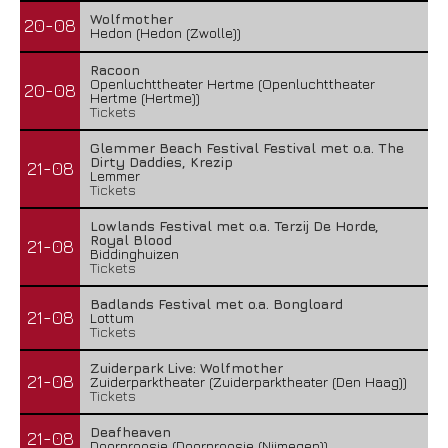
Wolfmother
20-08
Hedon (Hedon (Zwolle))
Racoon
Openluchttheater Hertme (Openluchttheater
20-08
Hertme (Hertme))
Tickets
Glemmer Beach Festival Festival met o.a. The
Dirty Daddies, Krezip
21-08
Lemmer
Tickets
Lowlands Festival met o.a. Terzij De Horde,
Royal Blood
21-08
Biddinghuizen
Tickets
Badlands Festival met o.a. Bongloard
21-08
Lottum
Tickets
Zuiderpark Live: Wolfmother
21-08
Zuiderparktheater (Zuiderparktheater (Den Haag))
Tickets
Deafheaven
21-08
Doornroosje (Doornroosje (Nijmegen))