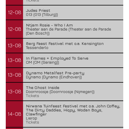
Judas Priest
12-08
013 (013 (Tilburg))
Ntjam Rosie - Who I Am
12-08
Theater aan de Parade (Theater aan de Parade
(Den Bosch))
Berg Feest Festival met o.a. Kensington
13-08
Tessenderlo
In Flames + Employed To Serve
13-08
OM (OM (Seraing))
Dynamo Metalfest Pre-party
13-08
Dynamo (Dynamo (Eindhoven))
The Ghost Inside
13-08
Doornroosje (Doornroosje (Nijmegen))
Tickets
Nirwana Tuinfeest Festival met o.a. John Coffey,
The Dirty Daddies, Hiqpy, Wodan Boys,
14-08
Clawfinger
Lierop
Tickets