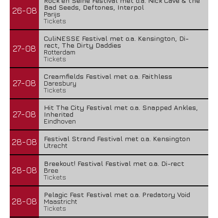
Rock en Seine Festival met o.a. Nick Cave & the
Bad Seeds, Deftones, Interpol
26-08
Parijs
Tickets
CuliNESSE Festival met o.a. Kensington, Di-
rect, The Dirty Daddies
27-08
Rotterdam
Tickets
Creamfields Festival met o.a. Faithless
27-08
Daresbury
Tickets
Hit The City Festival met o.a. Snapped Ankles,
27-08
Inherited
Eindhoven
Festival Strand Festival met o.a. Kensington
28-08
Utrecht
Breekout! Festival Festival met o.a. Di-rect
28-08
Bree
Tickets
Pelagic Fest Festival met o.a. Predatory Void
28-08
Maastricht
Tickets