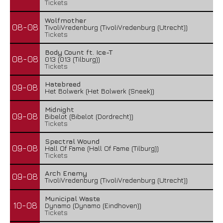
Tickets
Wolfmother
08-08
TivoliVredenburg (TivoliVredenburg (Utrecht))
Tickets
Body Count ft. Ice-T
08-08
013 (013 (Tilburg))
Tickets
Hatebreed
09-08
Het Bolwerk (Het Bolwerk (Sneek))
Midnight
09-08
Bibelot (Bibelot (Dordrecht))
Tickets
Spectral Wound
09-08
Hall Of Fame (Hall Of Fame (Tilburg))
Tickets
Arch Enemy
09-08
TivoliVredenburg (TivoliVredenburg (Utrecht))
Municipal Waste
10-08
Dynamo (Dynamo (Eindhoven))
Tickets