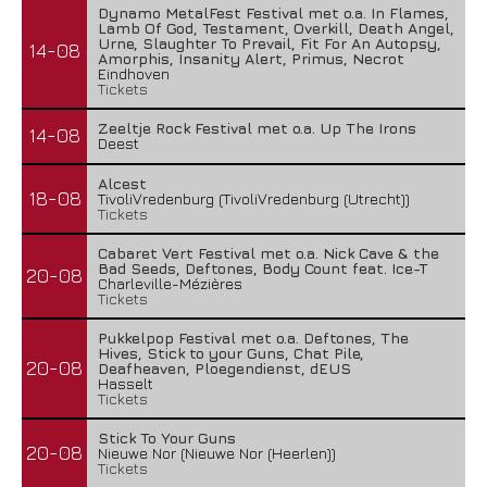
Dynamo MetalFest Festival met o.a. In Flames,
Lamb Of God, Testament, Overkill, Death Angel,
Urne, Slaughter To Prevail, Fit For An Autopsy,
14-08
Amorphis, Insanity Alert, Primus, Necrot
Eindhoven
Tickets
Zeeltje Rock Festival met o.a. Up The Irons
14-08
Deest
Alcest
18-08
TivoliVredenburg (TivoliVredenburg (Utrecht))
Tickets
Cabaret Vert Festival met o.a. Nick Cave & the
Bad Seeds, Deftones, Body Count feat. Ice-T
20-08
Charleville-Mézières
Tickets
Pukkelpop Festival met o.a. Deftones, The
Hives, Stick to your Guns, Chat Pile,
20-08
Deafheaven, Ploegendienst, dEUS
Hasselt
Tickets
Stick To Your Guns
20-08
Nieuwe Nor (Nieuwe Nor (Heerlen))
Tickets