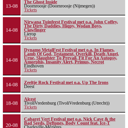
The Ghost Inside
13-08
Doornroosje (Doornroosje (Nijmegen))
Tickets
Nirwana Tuinfeest Festival met o.a. John Coffey,
The Dirty Daddies, Hiqpy, Wodan Boys,
14-08
Clawfinger
Lierop
Tickets
Dynamo MetalFest Festival met o.a. In Flames,
Lamb Of God, Testament, Overkill, Death Angel,
Urne, Slaughter To Prevail, Fit For An Autopsy,
14-08
Amorphis, Insanity Alert, Primus, Necrot
Eindhoven
Tickets
Zeeltje Rock Festival met o.a. Up The Irons
14-08
Deest
Alcest
18-08
TivoliVredenburg (TivoliVredenburg (Utrecht))
Tickets
Cabaret Vert Festival met o.a. Nick Cave & the
Bad Seeds, Deftones, Body Count feat. Ice-T
20-08
Charleville-Mézières