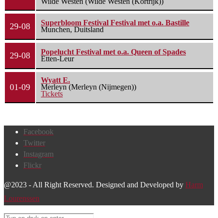
Wilde Westen (Wilde Westen (Kortrijk))
Superbloom Festival Festival met o.a. Bastille
29-08
Munchen, Duitsland
Popelucht Festival met o.a. Queen of Spades
29-08
Etten-Leur
Wyatt E.
01-09
Merleyn (Merleyn (Nijmegen))
Tickets
Facebook
Twitter
Instagram
Flickr
@2023 - All Right Reserved. Designed and Developed by
Harm
Lourenssen