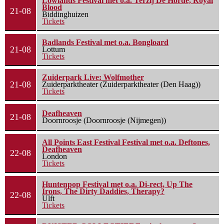
Lowlands Festival met o.a. Terzij De Horde, Royal
Blood
21-08
Biddinghuizen
Tickets
Badlands Festival met o.a. Bongloard
21-08
Lottum
Tickets
Zuiderpark Live: Wolfmother
21-08
Zuiderparktheater (Zuiderparktheater (Den Haag))
Tickets
Deafheaven
21-08
Doornroosje (Doornroosje (Nijmegen))
All Points East Festival Festival met o.a. Deftones,
Deafheaven
22-08
London
Tickets
Huntenpop Festival met o.a. Di-rect, Up The
Irons, The Dirty Daddies, Therapy?
22-08
Ulft
Tickets