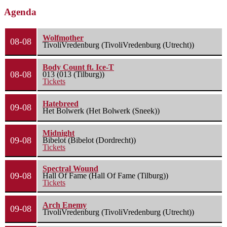
Agenda
Wolfmother
08-08
TivoliVredenburg (TivoliVredenburg (Utrecht))
Body Count ft. Ice-T
08-08
013 (013 (Tilburg))
Tickets
Hatebreed
09-08
Het Bolwerk (Het Bolwerk (Sneek))
Midnight
09-08
Bibelot (Bibelot (Dordrecht))
Tickets
Spectral Wound
09-08
Hall Of Fame (Hall Of Fame (Tilburg))
Tickets
Arch Enemy
09-08
TivoliVredenburg (TivoliVredenburg (Utrecht))