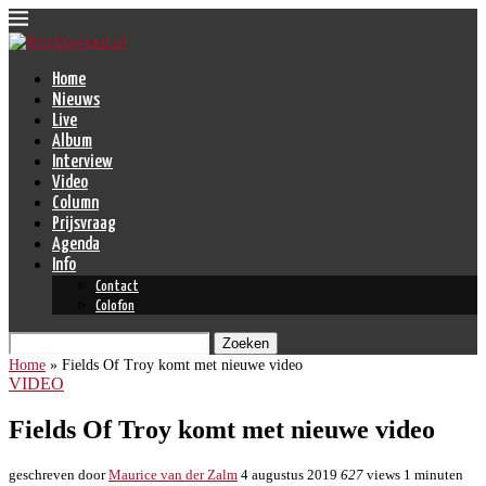
Home
Nieuws
Live
Album
Interview
Video
Column
Prijsvraag
Agenda
Info
Contact
Colofon
Zoeken
Home
»
Fields Of Troy komt met nieuwe video
VIDEO
Fields Of Troy komt met nieuwe video
geschreven door
Maurice van der Zalm
4 augustus 2019
627
views
1 minuten