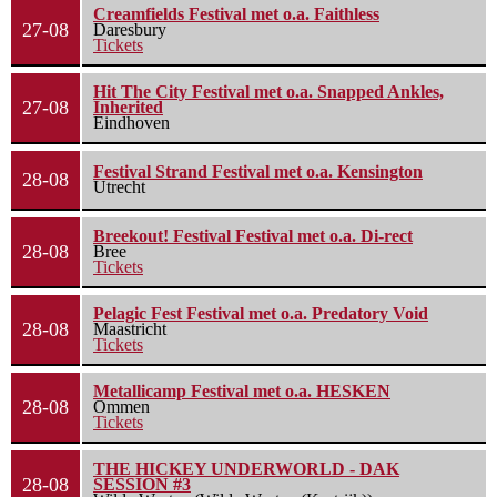
Creamfields Festival met o.a. Faithless
27-08
Daresbury
Tickets
Hit The City Festival met o.a. Snapped Ankles,
27-08
Inherited
Eindhoven
Festival Strand Festival met o.a. Kensington
28-08
Utrecht
Breekout! Festival Festival met o.a. Di-rect
28-08
Bree
Tickets
Pelagic Fest Festival met o.a. Predatory Void
28-08
Maastricht
Tickets
Metallicamp Festival met o.a. HESKEN
28-08
Ommen
Tickets
THE HICKEY UNDERWORLD - DAK
28-08
SESSION #3