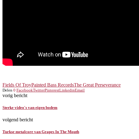
Fields Of Troy
Painted Bass Records
The Great Perseverance
Delen
0
Facebook
Twitter
Pinterest
Linkedin
Email
vorig bericht
Sterke video's van eigen bodem
volgend bericht
Turkse metalcore van Grapes In The Mouth