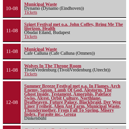
Municipal Waste
10-08
Dynamo (Dynamo (Eindhoven))
Tickets
Sziget Festival met o.a. John Coffey, Bring Me The
Horizon, Health
11-08
Óbudai Eiland, Budapest
Tickets
Municipal Waste
11-08
Cafe Calluna (Cafe Calluna (Ommen))
Wolves In The Throne Room
11-08
TivoliVredenburg (TivoliVredenburg (Utrecht))
Tickets
Summer Breeze Festival met o.a. In Flames, Arch
Enemy, Saxon, Lamb Of God, Alestorm, The
Ghost Inside, Testament, Amorphis, Paleface
Swiss, Alcest, Orbit Culture, Northlane,
12-08
Deafheaven, Future Palace, Blackbraid, Der Weg
Einer Freiheit, Alien Ant Farm, Municipal Waste,
Thundermother, From Fall To Spring, Misery
Index, Parasite inc., Groza
Dinkelsbühl