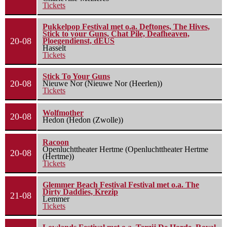
Tickets
Pukkelpop Festival met o.a. Deftones, The Hives,
Stick to your Guns, Chat Pile, Deafheaven,
20-08
Ploegendienst, dEUS
Hasselt
Tickets
Stick To Your Guns
20-08
Nieuwe Nor (Nieuwe Nor (Heerlen))
Tickets
Wolfmother
20-08
Hedon (Hedon (Zwolle))
Racoon
Openluchttheater Hertme (Openluchttheater Hertme
20-08
(Hertme))
Tickets
Glemmer Beach Festival Festival met o.a. The
Dirty Daddies, Krezip
21-08
Lemmer
Tickets