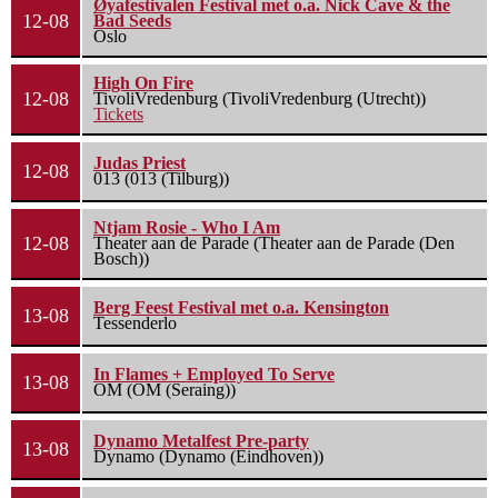
Øyafestivalen Festival met o.a. Nick Cave & the
12-08
Bad Seeds
Oslo
High On Fire
12-08
TivoliVredenburg (TivoliVredenburg (Utrecht))
Tickets
Judas Priest
12-08
013 (013 (Tilburg))
Ntjam Rosie - Who I Am
12-08
Theater aan de Parade (Theater aan de Parade (Den
Bosch))
Berg Feest Festival met o.a. Kensington
13-08
Tessenderlo
In Flames + Employed To Serve
13-08
OM (OM (Seraing))
Dynamo Metalfest Pre-party
13-08
Dynamo (Dynamo (Eindhoven))