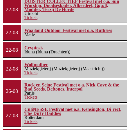
DUISTER COLLECTIEF Festival met o.a. Sun
Worship, Doodseskader, Alkerdeel, Ggu:ll,
22-08
Modder, Terzij De Horde
Utrecht
Tickets
Waailand Outdoor Festival met o.a. Ruthless
22-08
Made
Cryptosis
22-08
Iduna (Iduna (Drachten))
Wolfmother
22-08
Muziekgieterij (Muziekgieterij (Maastricht))
Tickets
Rock en Seine Festival met o.a. Nick Cave & the
Bad Seeds, Deftones, Interpol
26-08
Parijs
Tickets
CuliNESSE Festival met o.a. Kensington, Di-rect,
The Dirty Daddies
27-08
Rotterdam
Tickets