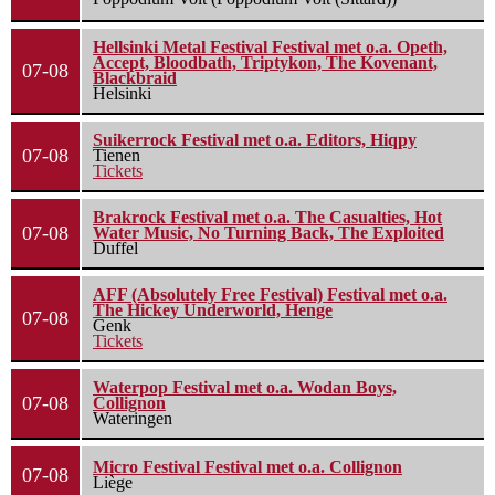
Hellsinki Metal Festival Festival met o.a. Opeth,
Accept, Bloodbath, Triptykon, The Kovenant,
07-08
Blackbraid
Helsinki
Suikerrock Festival met o.a. Editors, Hiqpy
07-08
Tienen
Tickets
Brakrock Festival met o.a. The Casualties, Hot
07-08
Water Music, No Turning Back, The Exploited
Duffel
AFF (Absolutely Free Festival) Festival met o.a.
The Hickey Underworld, Henge
07-08
Genk
Tickets
Waterpop Festival met o.a. Wodan Boys,
07-08
Collignon
Wateringen
Micro Festival Festival met o.a. Collignon
07-08
Liège