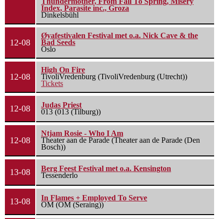
Thundermother, From Fall To Spring, Misery
Index, Parasite inc., Groza
Dinkelsbühl
Øyafestivalen Festival met o.a. Nick Cave & the
12-08
Bad Seeds
Oslo
High On Fire
12-08
TivoliVredenburg (TivoliVredenburg (Utrecht))
Tickets
Judas Priest
12-08
013 (013 (Tilburg))
Ntjam Rosie - Who I Am
12-08
Theater aan de Parade (Theater aan de Parade (Den
Bosch))
Berg Feest Festival met o.a. Kensington
13-08
Tessenderlo
In Flames + Employed To Serve
13-08
OM (OM (Seraing))