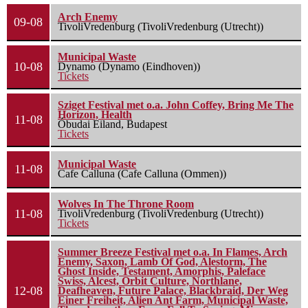
Arch Enemy
09-08
TivoliVredenburg (TivoliVredenburg (Utrecht))
Municipal Waste
10-08
Dynamo (Dynamo (Eindhoven))
Tickets
Sziget Festival met o.a. John Coffey, Bring Me The
Horizon, Health
11-08
Óbudai Eiland, Budapest
Tickets
Municipal Waste
11-08
Cafe Calluna (Cafe Calluna (Ommen))
Wolves In The Throne Room
11-08
TivoliVredenburg (TivoliVredenburg (Utrecht))
Tickets
Summer Breeze Festival met o.a. In Flames, Arch
Enemy, Saxon, Lamb Of God, Alestorm, The
Ghost Inside, Testament, Amorphis, Paleface
Swiss, Alcest, Orbit Culture, Northlane,
12-08
Deafheaven, Future Palace, Blackbraid, Der Weg
Einer Freiheit, Alien Ant Farm, Municipal Waste,