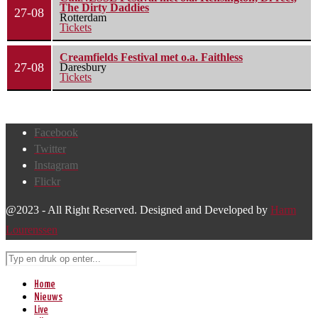
The Dirty Daddies
27-08
Rotterdam
Tickets
Creamfields Festival met o.a. Faithless
27-08
Daresbury
Tickets
Facebook
Twitter
Instagram
Flickr
@2023 - All Right Reserved. Designed and Developed by
Harm
Lourenssen
Home
Nieuws
Live