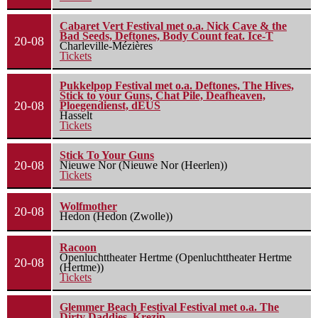
Cabaret Vert Festival met o.a. Nick Cave & the
Bad Seeds, Deftones, Body Count feat. Ice-T
20-08
Charleville-Mézières
Tickets
Pukkelpop Festival met o.a. Deftones, The Hives,
Stick to your Guns, Chat Pile, Deafheaven,
20-08
Ploegendienst, dEUS
Hasselt
Tickets
Stick To Your Guns
20-08
Nieuwe Nor (Nieuwe Nor (Heerlen))
Tickets
Wolfmother
20-08
Hedon (Hedon (Zwolle))
Racoon
Openluchttheater Hertme (Openluchttheater Hertme
20-08
(Hertme))
Tickets
Glemmer Beach Festival Festival met o.a. The
Dirty Daddies, Krezip