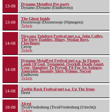
Dynamo Metalfest Pre-party
13-08
Dynamo (Dynamo (Eindhoven))
The Ghost Inside
13-08
Doornroosje (Doornroosje (Nijmegen))
Tickets
Nirwana Tuinfeest Festival met o.a. John Coffey,
The Dirty Daddies, Hiqpy, Wodan Boys,
14-08
Clawfinger
Lierop
Tickets
Dynamo MetalFest Festival met o.a. In Flames,
Lamb Of God, Testament, Overkill, Death Angel,
Urne, Slaughter To Prevail, Fit For An Autopsy,
14-08
Amorphis, Insanity Alert, Primus, Necrot
Eindhoven
Tickets
Zeeltje Rock Festival met o.a. Up The Irons
14-08
Deest
Alcest
18-08
TivoliVredenburg (TivoliVredenburg (Utrecht))
Tickets