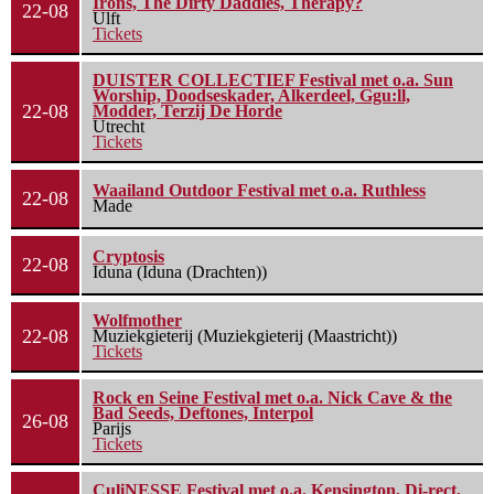
Irons, The Dirty Daddies, Therapy?
22-08
Ulft
Tickets
DUISTER COLLECTIEF Festival met o.a. Sun
Worship, Doodseskader, Alkerdeel, Ggu:ll,
22-08
Modder, Terzij De Horde
Utrecht
Tickets
Waailand Outdoor Festival met o.a. Ruthless
22-08
Made
Cryptosis
22-08
Iduna (Iduna (Drachten))
Wolfmother
22-08
Muziekgieterij (Muziekgieterij (Maastricht))
Tickets
Rock en Seine Festival met o.a. Nick Cave & the
Bad Seeds, Deftones, Interpol
26-08
Parijs
Tickets
CuliNESSE Festival met o.a. Kensington, Di-rect,