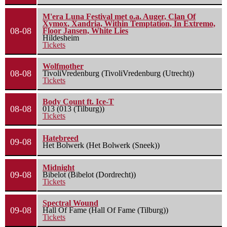
M'era Luna Festival met o.a. Auger, Clan Of
Xymox, Xandria, Within Temptation, In Extremo,
08-08
Floor Jansen, White Lies
Hildesheim
Tickets
Wolfmother
08-08
TivoliVredenburg (TivoliVredenburg (Utrecht))
Tickets
Body Count ft. Ice-T
08-08
013 (013 (Tilburg))
Tickets
Hatebreed
09-08
Het Bolwerk (Het Bolwerk (Sneek))
Midnight
09-08
Bibelot (Bibelot (Dordrecht))
Tickets
Spectral Wound
09-08
Hall Of Fame (Hall Of Fame (Tilburg))
Tickets