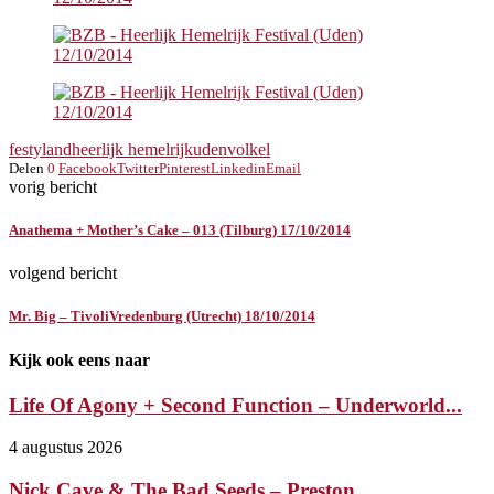
festyland
heerlijk hemelrijk
uden
volkel
Delen
0
Facebook
Twitter
Pinterest
Linkedin
Email
vorig bericht
Anathema + Mother’s Cake – 013 (Tilburg) 17/10/2014
volgend bericht
Mr. Big – TivoliVredenburg (Utrecht) 18/10/2014
Kijk ook eens naar
Life Of Agony + Second Function – Underworld...
4 augustus 2026
Nick Cave & The Bad Seeds – Preston...