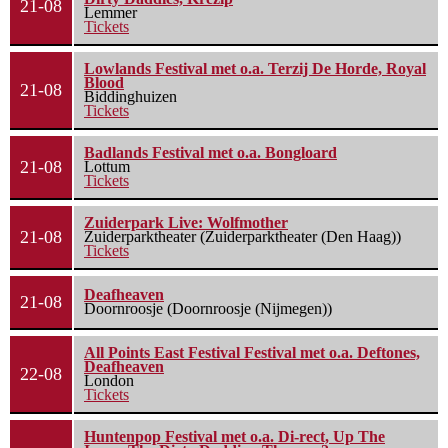
21-08
Lemmer
Tickets
Lowlands Festival met o.a. Terzij De Horde, Royal
Blood
21-08
Biddinghuizen
Tickets
Badlands Festival met o.a. Bongloard
21-08
Lottum
Tickets
Zuiderpark Live: Wolfmother
21-08
Zuiderparktheater (Zuiderparktheater (Den Haag))
Tickets
Deafheaven
21-08
Doornroosje (Doornroosje (Nijmegen))
All Points East Festival Festival met o.a. Deftones,
Deafheaven
22-08
London
Tickets
Huntenpop Festival met o.a. Di-rect, Up The