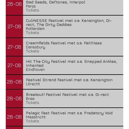
Bad Seeds, Deftones, Interpol
26-08
Parijs
Tickets
CuliNESSE Festival met o.a. Kensington, Di-
rect, The Dirty Daddies
27-08
Rotterdam
Tickets
Creamfields Festival met o.a. Faithless
27-08
Daresbury
Tickets
Hit The City Festival met o.a. Snapped Ankles,
27-08
Inherited
Eindhoven
Festival Strand Festival met o.a. Kensington
28-08
Utrecht
Breekout! Festival Festival met o.a. Di-rect
28-08
Bree
Tickets
Pelagic Fest Festival met o.a. Predatory Void
28-08
Maastricht
Tickets