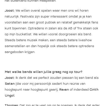
het buitenland kunnen meepikken.
Joost:
We willen overal spelen waar men ons wil horen
natuurlijk. Festivals zijn super interessant omdat je je kan
voorstellen aan een groot publiek en relatief gemakkelijk fans
kunt bijwinnen. Optredens in zalen als de AB of Trix staan ook
op mijn bucketlist. We willen vooral doorgroeien als band.
Steeds betere muziek maken, een steeds betere liveshow
samenstellen en dan hopelijk ook steeds betere optredens
aangeboden krijgen.
Met welke bands willen jullie graag nog op tour?
Joost:
Ik denk dat we perfect zouden passen bij een band als
Satan
(die voor mij persoonlijk sedert hun reünie van
hoogtepunt naar hoogtepunt gaan),
Raven
of inderdaad
Cirith
Ungol
.
Thomas:
Dat zijn er te veel om op te noemen. Ik denk dat ieder