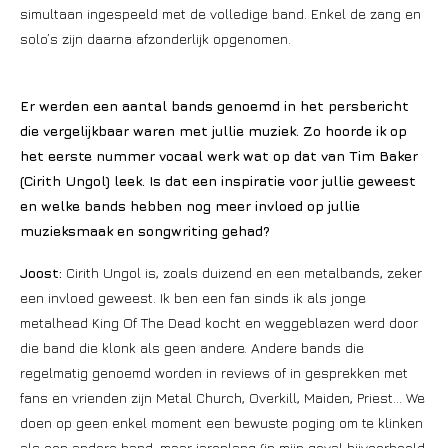
simultaan ingespeeld met de volledige band. Enkel de zang en
solo’s zijn daarna afzonderlijk opgenomen.
Er werden een aantal bands genoemd in het persbericht
die vergelijkbaar waren met jullie muziek. Zo hoorde ik op
het eerste nummer vocaal werk wat op dat van Tim Baker
(Cirith Ungol) leek. Is dat een inspiratie voor jullie geweest
en welke bands hebben nog meer invloed op jullie
muzieksmaak en songwriting gehad?
Joost:
Cirith Ungol is, zoals duizend en een metalbands, zeker
een invloed geweest. Ik ben een fan sinds ik als jonge
metalhead King Of The Dead kocht en weggeblazen werd door
die band die klonk als geen andere. Andere bands die
regelmatig genoemd worden in reviews of in gesprekken met
fans en vrienden zijn Metal Church, Overkill, Maiden, Priest… We
doen op geen enkel moment een bewuste poging om te klinken
als een andere band, maar jarenlang (in mijn geval bijvoorbeeld