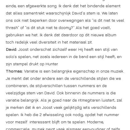
einde, een afgewerkte song. Ik denk dat het bindende element
dat alles samentrekt waarschijnlijk David’s stem is. We laten
ons ook niet beperken door overwegingen als “is dit niet te veel
thrash” of “is dit stuk niet te doomy?” Als het goed voelt,
gebruiken we het. Ik denk dat daardoor op dit nieuwe album
toch redelijk veel diversiteit in het materiaal zit.
David:
Joost onderschat zichzelf weer. Hij heeft een stijl van
solo’s spelen, net zoals iedereen in de band een stijl heeft, en
zijn stempel drukt op Hunter.
Thomas:
Variatie is een belangrijke eigenschap in onze muziek.
Je merkt dat onder andere aan de verschillende stijlen die we
combineren, de stijlverschillen tussen nummers en de
veelzijdige stem van David. Ook binnenin de nummers is die
variatie belangrijk. Als je goed naar de ritmegitaren luistert, zal
je merken dat ik en Joost vaak gelijktijdig iets verschillends
spelen. Ik heb die 2 afwisseling ook nodig, opdat het nummer
voor mezelf interessant blijft om te spelen. Moderne,
commerciële muziek neigt vaak alsmaar eenvoudiger of zelfs