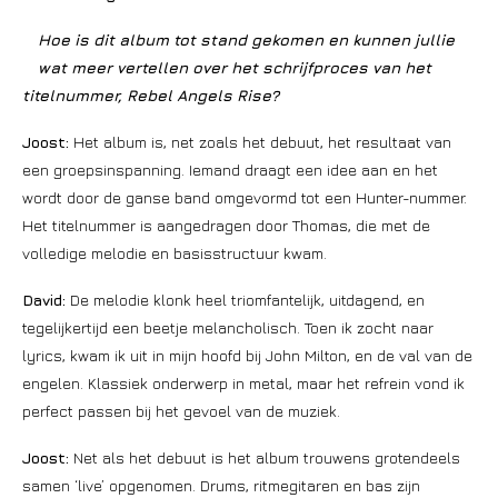
Hoe is dit album tot stand gekomen en kunnen jullie
wat meer vertellen over het schrijfproces van het
titelnummer, Rebel Angels Rise?
Joost:
Het album is, net zoals het debuut, het resultaat van
een groepsinspanning. Iemand draagt een idee aan en het
wordt door de ganse band omgevormd tot een Hunter-nummer.
Het titelnummer is aangedragen door Thomas, die met de
volledige melodie en basisstructuur kwam.
David:
De melodie klonk heel triomfantelijk, uitdagend, en
tegelijkertijd een beetje melancholisch. Toen ik zocht naar
lyrics, kwam ik uit in mijn hoofd bij John Milton, en de val van de
engelen. Klassiek onderwerp in metal, maar het refrein vond ik
perfect passen bij het gevoel van de muziek.
Joost:
Net als het debuut is het album trouwens grotendeels
samen ‘live’ opgenomen. Drums, ritmegitaren en bas zijn