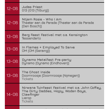
Judas Priest
12-08
013 (013 (Tilburg))
Ntjam Rosie - Who I Am
12-08
Theater aan de Parade (Theater aan de Parade
(Den Bosch))
Berg Feest Festival met o.a. Kensington
13-08
Tessenderlo
In Flames + Employed To Serve
13-08
OM (OM (Seraing))
Dynamo Metalfest Pre-party
13-08
Dynamo (Dynamo (Eindhoven))
The Ghost Inside
13-08
Doornroosje (Doornroosje (Nijmegen))
Tickets
Nirwana Tuinfeest Festival met o.a. John Coffey,
The Dirty Daddies, Hiqpy, Wodan Boys,
14-08
Clawfinger
Lierop
Tickets