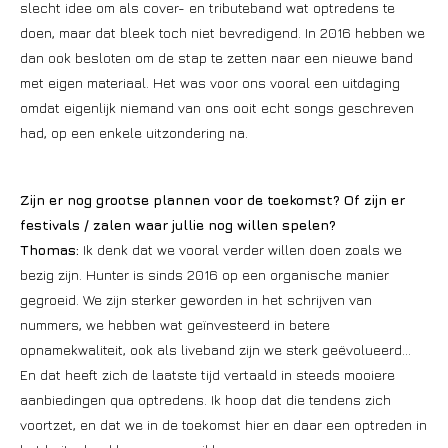
slecht idee om als cover- en tributeband wat optredens te
doen, maar dat bleek toch niet bevredigend. In 2016 hebben we
dan ook besloten om de stap te zetten naar een nieuwe band
met eigen materiaal. Het was voor ons vooral een uitdaging
omdat eigenlijk niemand van ons ooit echt songs geschreven
had, op een enkele uitzondering na.
Zijn er nog grootse plannen voor de toekomst? Of zijn er
festivals / zalen waar jullie nog willen spelen?
Thomas:
Ik denk dat we vooral verder willen doen zoals we
bezig zijn. Hunter is sinds 2016 op een organische manier
gegroeid. We zijn sterker geworden in het schrijven van
nummers, we hebben wat geïnvesteerd in betere
opnamekwaliteit, ook als liveband zijn we sterk geëvolueerd…
En dat heeft zich de laatste tijd vertaald in steeds mooiere
aanbiedingen qua optredens. Ik hoop dat die tendens zich
voortzet, en dat we in de toekomst hier en daar een optreden in