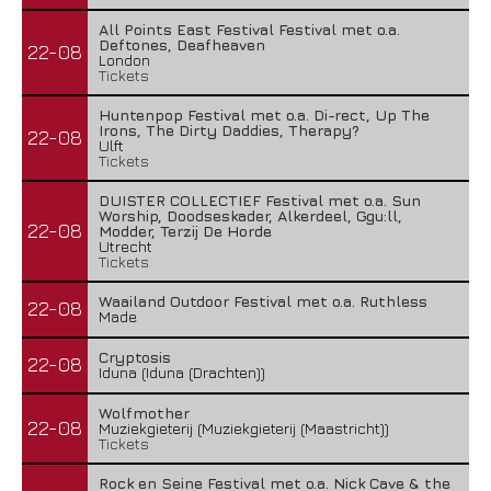
All Points East Festival Festival met o.a.
Deftones, Deafheaven
22-08
London
Tickets
Huntenpop Festival met o.a. Di-rect, Up The
Irons, The Dirty Daddies, Therapy?
22-08
Ulft
Tickets
DUISTER COLLECTIEF Festival met o.a. Sun
Worship, Doodseskader, Alkerdeel, Ggu:ll,
22-08
Modder, Terzij De Horde
Utrecht
Tickets
Waailand Outdoor Festival met o.a. Ruthless
22-08
Made
Cryptosis
22-08
Iduna (Iduna (Drachten))
Wolfmother
22-08
Muziekgieterij (Muziekgieterij (Maastricht))
Tickets
Rock en Seine Festival met o.a. Nick Cave & the