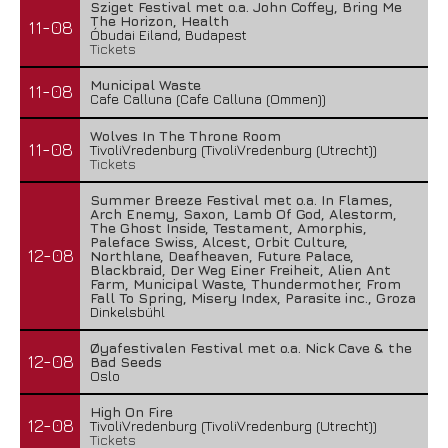
Sziget Festival met o.a. John Coffey, Bring Me
The Horizon, Health
11-08
Óbudai Eiland, Budapest
Tickets
Municipal Waste
11-08
Cafe Calluna (Cafe Calluna (Ommen))
Wolves In The Throne Room
11-08
TivoliVredenburg (TivoliVredenburg (Utrecht))
Tickets
Summer Breeze Festival met o.a. In Flames,
Arch Enemy, Saxon, Lamb Of God, Alestorm,
The Ghost Inside, Testament, Amorphis,
Paleface Swiss, Alcest, Orbit Culture,
12-08
Northlane, Deafheaven, Future Palace,
Blackbraid, Der Weg Einer Freiheit, Alien Ant
Farm, Municipal Waste, Thundermother, From
Fall To Spring, Misery Index, Parasite inc., Groza
Dinkelsbühl
Øyafestivalen Festival met o.a. Nick Cave & the
12-08
Bad Seeds
Oslo
High On Fire
12-08
TivoliVredenburg (TivoliVredenburg (Utrecht))
Tickets