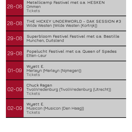
Metallicamp Festival met o.a. HESKEN
28-08
Ommen
Tickets
THE HICKEY UNDERWORLD - DAK SESSION #3
28-08
Wilde Westen (Wilde Westen (Kortrijk))
Superbloom Festival Festival met o.a. Bastille
29-08
Munchen, Duitsland
Popelucht Festival met o.a. Queen of Spades
29-08
Etten-Leur
Wyatt E.
01-09
Merleyn (Merleyn (Nijmegen))
Tickets
Chuck Ragan
02-09
TivoliVredenburg (TivoliVredenburg (Utrecht))
Tickets
Wyatt E.
02-09
Musicon (Musicon (Den Haag))
Tickets