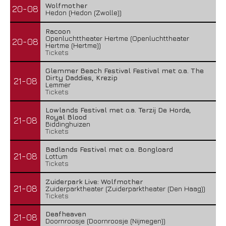
Wolfmother
20-08
Hedon (Hedon (Zwolle))
Racoon
Openluchttheater Hertme (Openluchttheater
20-08
Hertme (Hertme))
Tickets
Glemmer Beach Festival Festival met o.a. The
Dirty Daddies, Krezip
21-08
Lemmer
Tickets
Lowlands Festival met o.a. Terzij De Horde,
Royal Blood
21-08
Biddinghuizen
Tickets
Badlands Festival met o.a. Bongloard
21-08
Lottum
Tickets
Zuiderpark Live: Wolfmother
21-08
Zuiderparktheater (Zuiderparktheater (Den Haag))
Tickets
Deafheaven
21-08
Doornroosje (Doornroosje (Nijmegen))