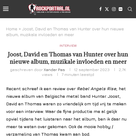
Home
»
Joost, David en Thomas van Hunter over hun nieuwe
album, muzikale invloeden en meer
INTERVIEW
Joost, David en Thomas van Hunter over hun
nieuwe album, muzikale invloeden en meer
geschreven door
Xander Pas
12 september 2023
2,7K
views
7 minuten leestijd
Recent schreef ik een review over
Rebel Angels Rise
, het
nieuwe album van Belgische metal band Hunter. Joost,
David en Thomas waren zo vriendelijk om tijd vrij te maken
voor een interview. Waar de fijne productie me al gelijk
opviel tijdens het luisteren naar het album, ben ik daar nu
meer te weten over gekomen. Ook de mooie hobby /
verzameling van Thomas kwam aan bod.