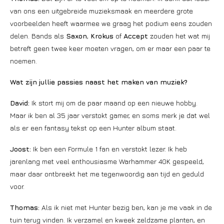
van ons een uitgebreide muzieksmaak en meerdere grote
voorbeelden heeft waarmee we graag het podium eens zouden
delen. Bands als
Saxon
,
Krokus
of
Accept
zouden het wat mij
betreft geen twee keer moeten vragen, om er maar een paar te
noemen.
Wat zijn jullie passies naast het maken van muziek?
David:
Ik stort mij om de paar maand op een nieuwe hobby.
Maar ik ben al 35 jaar verstokt gamer, en soms merk je dat wel
als er een fantasy tekst op een Hunter album staat.
Joost:
Ik ben een Formule 1 fan en verstokt lezer. Ik heb
jarenlang met veel enthousiasme Warhammer 40K gespeeld,
maar daar ontbreekt het me tegenwoordig aan tijd en geduld
voor.
Thomas:
Als ik niet met Hunter bezig ben, kan je me vaak in de
tuin terug vinden. Ik verzamel en kweek zeldzame planten, en