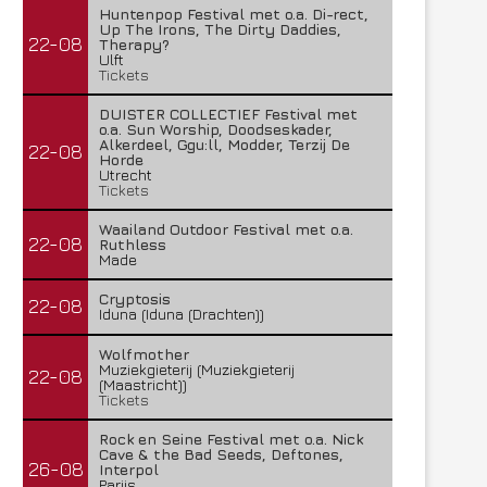
Huntenpop Festival met o.a. Di-rect,
Up The Irons, The Dirty Daddies,
22-08
Therapy?
Ulft
Tickets
DUISTER COLLECTIEF Festival met
o.a. Sun Worship, Doodseskader,
Alkerdeel, Ggu:ll, Modder, Terzij De
22-08
Horde
Utrecht
Tickets
Waailand Outdoor Festival met o.a.
22-08
Ruthless
Made
Cryptosis
22-08
Iduna (Iduna (Drachten))
Wolfmother
Muziekgieterij (Muziekgieterij
22-08
(Maastricht))
Tickets
Rock en Seine Festival met o.a. Nick
Cave & the Bad Seeds, Deftones,
26-08
Interpol
Parijs