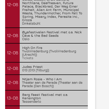
Northlane, Deafheaven, Future
12-08
Palace, Blackbraid, Der Weg Einer
Freiheit, Alien Ant Farm, Municipal
Waste, Thundermother, From Fall To
Spring, Misery Index, Parasite inc.,
Groza
Dinkelsbühl
Øyafestivalen Festival met o.a. Nick
12-08
Cave & the Bad Seeds
Oslo
High On Fire
TivoliVredenburg (TivoliVredenburg
12-08
(Utrecht))
Tickets
Judas Priest
12-08
013 (013 (Tilburg))
Ntjam Rosie - Who I Am
12-08
Theater aan de Parade (Theater aan de
Parade (Den Bosch))
Berg Feest Festival met o.a.
13-08
Kensington
Tessenderlo