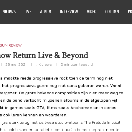
NIEUWS
LIVE
ALBUM
INTERVIEW
VIDEO
COLUMN
PR
BUM REVIEW
now Return Live & Beyond
29 mei 2021
1,1K
views
2 minuten leestijd
s maakte reeds progressieve rock toen de term nog niet
n het progressieve genre nog niet eens geboren waren. Vanaf
eergezet. De grote bekende composities zijn niet meer weg te
n en de band verkocht miljoenen albums in de afgelopen vijf
kt in games zoals GTA, films zoals Anchoman en in series
s ook leren kennen en waarderen.
ijzersterk terug met de twee studio-albums The Prelude Implicit
t ook bijzonder lucratief is om ‘oude’ albums integraal neer te