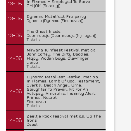
In Flames + Employed To Serve
13-08
OM (OM (Seraing))
Dynamo Metalfest Pre-party
13-08
Dynamo (Dynamo (Eindhoven))
The Ghost Inside
13-08
Doornroosje (Doornroosje (Nijmegen))
Tickets
Nirwana Tuinfeest Festival met o.a.
John Coffey, The Dirty Daddies,
14-08
Hiqpy, Wodan Boys, Clawfinger
Lierop
Tickets
Dynamo MetalFest Festival met o.a.
In Flames, Lamb Of God, Testament,
Overkill, Death Angel, Urne,
Slaughter To Prevail, Fit For An
14-08
Autopsy, Amorphis, Insanity Alert,
Primus, Necrot
Eindhoven
Tickets
Zeeltje Rock Festival met o.a. Up The
14-08
Irons
Deest