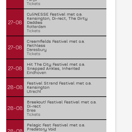
Tickets
CuliNESSE Festival met o.a.
Kensington, Di-rect, The Dirty
27-08
Daddies
Rotterdam
Tickets
Creamfields Festival met o.a.
Faithless
27-08
Daresbury
Tickets
Hit The City Festival met o.a.
27-08
Snapped Ankles, Inherited
Eindhoven
Festival Strand Festival met o.a.
28-08
Kensington
Utrecht
Breekout! Festival Festival met o.a.
Di-rect
28-08
Bree
Tickets
Pelagic Fest Festival met o.a.
Predatory Void
28-08