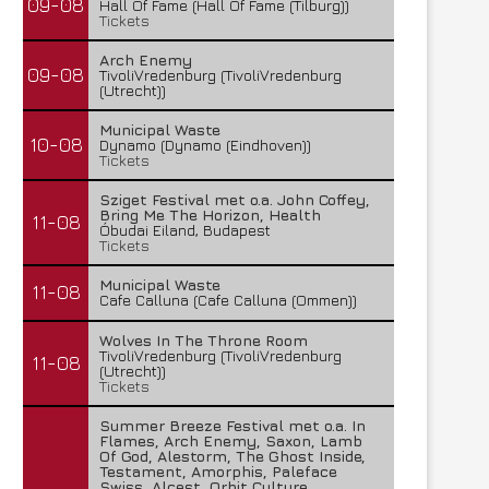
09-08
Hall Of Fame (Hall Of Fame (Tilburg))
Tickets
Arch Enemy
09-08
TivoliVredenburg (TivoliVredenburg
(Utrecht))
Municipal Waste
10-08
Dynamo (Dynamo (Eindhoven))
Tickets
Sziget Festival met o.a. John Coffey,
Bring Me The Horizon, Health
11-08
Óbudai Eiland, Budapest
Tickets
Municipal Waste
11-08
Cafe Calluna (Cafe Calluna (Ommen))
Wolves In The Throne Room
TivoliVredenburg (TivoliVredenburg
11-08
(Utrecht))
Tickets
Summer Breeze Festival met o.a. In
Flames, Arch Enemy, Saxon, Lamb
Of God, Alestorm, The Ghost Inside,
Testament, Amorphis, Paleface
Swiss, Alcest, Orbit Culture,