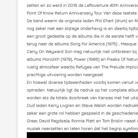
zetten en zo werd in 2016 de Leftoverture 40th Anniver
Point Of Know Return Anniversary Tour. Van deze laatste
De band waarin de originele leden Phil Ehart (drum) en Ric
nog zeker niet aan slijtage onderhevig is en daarbij tijd
een groot gedeelte op de albums die in de eerste helft va
terug naar de albums Song For America (1975) , Masque (
Carry On Wayward Son mag natuurlijk niet ontbreken bij
albums Monolith (1979), Power (1986) en Freaks Of Nature
rustig atmosfeer waarbij Refugee van The Prelude Implic
prachtige uitvoering worden neergezet.
En hoewel diverse tijdseenheden voorbij komen vanuit v
optreden. Natuurlijk ligt de nadruk op het complete al
worden als de totale doorbraak van Kansas met het uits
Oud leden Kerry Livgren en Steve Walsh worden nadrukke
zeker een grote rol hebben gespeeld in de geschiedenis
Greer, David Ragdsale, Ronnie Platt en Tom Brislin naast
muziek neerzetten en laten horen dat het begrip symfoni