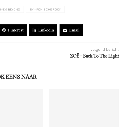
IVE & BEYOND
SYMFONISCHE ROCK
Pinterest
Linkedin
Email
volgend bericht
ZOË – Back To The Light
OK EENS NAAR