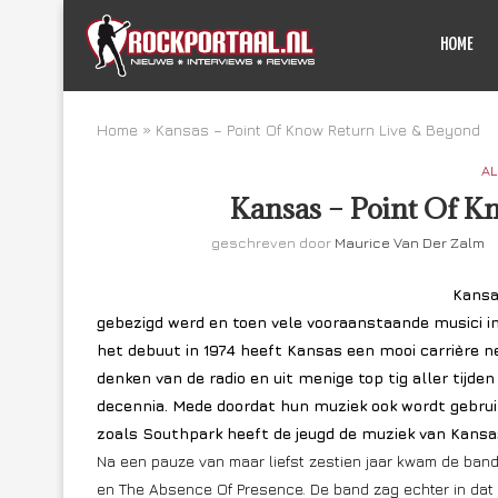
HOME
Home
»
Kansas – Point Of Know Return Live & Beyond
AL
Kansas – Point Of K
geschreven door
Maurice Van Der Zalm
Kansa
gebezigd werd en toen vele vooraanstaande musici i
het debuut in 1974 heeft Kansas een mooi carrière n
denken van de radio en uit menige top tig aller tijde
decennia. Mede doordat hun muziek ook wordt gebrui
zoals Southpark heeft de jeugd de muziek van Kansa
Na een pauze van maar liefst zestien jaar kwam de band 
en The Absence Of Presence. De band zag echter in dat he