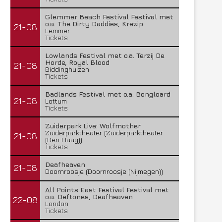
Glemmer Beach Festival Festival met
o.a. The Dirty Daddies, Krezip
21-08
Lemmer
Tickets
Lowlands Festival met o.a. Terzij De
Horde, Royal Blood
21-08
Biddinghuizen
Tickets
Badlands Festival met o.a. Bongloard
21-08
Lottum
Tickets
Zuiderpark Live: Wolfmother
Zuiderparktheater (Zuiderparktheater
21-08
(Den Haag))
Tickets
Deafheaven
21-08
Doornroosje (Doornroosje (Nijmegen))
All Points East Festival Festival met
o.a. Deftones, Deafheaven
22-08
London
Tickets