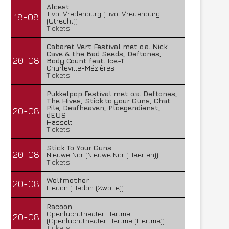
Alcest
TivoliVredenburg (TivoliVredenburg
18-08
(Utrecht))
Tickets
Combichrist – The Venom In The
Lunatic Soul – Transitio
Mouth Of...
29 juli 2026
Cabaret Vert Festival met o.a. Nick
1 augustus 2026
Cave & the Bad Seeds, Deftones,
20-08
Body Count feat. Ice-T
Charleville-Mézières
Tickets
Pukkelpop Festival met o.a. Deftones,
The Hives, Stick to your Guns, Chat
Pile, Deafheaven, Ploegendienst,
20-08
dEUS
Hasselt
Tickets
Stick To Your Guns
20-08
Nieuwe Nor (Nieuwe Nor (Heerlen))
Tickets
Wolfmother
20-08
Hedon (Hedon (Zwolle))
Racoon
Openluchttheater Hertme
20-08
(Openluchttheater Hertme (Hertme))
Tickets