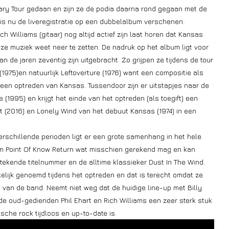
sary Tour gedaan en zijn ze de podia daarna rond gegaan met de
 is nu de liveregistratie op een dubbelalbum verschenen.
h Williams (gitaar) nog altijd actief zijn laat horen dat Kansas
loze muziek weet neer te zetten. De nadruk op het album ligt voor
n de jaren zeventig zijn uitgebracht. Zo grijpen ze tijdens de tour
1975)en natuurlijk Leftoverture (1976) want een compositie als
 een optreden van Kansas. Tussendoor zijn er uitstapjes naar de
 (1995) en krijgt het einde van het optreden (als toegift) een
it (2016) en Lonely Wind van het debuut Kansas (1974) in een
erschillende perioden ligt er een grote samenhang in het hele
bum Point Of Know Return wat misschien gerekend mag en kan
tekende titelnummer en de alltime klassieker Dust In The Wind.
lijk genoemd tijdens het optreden en dat is terecht omdat ze
 van de band. Neemt niet weg dat de huidige line-up met Billy
 de oud-gedienden Phil Ehart en Rich Williams een zeer sterk stuk
sche rock tijdloos en up-to-date is.