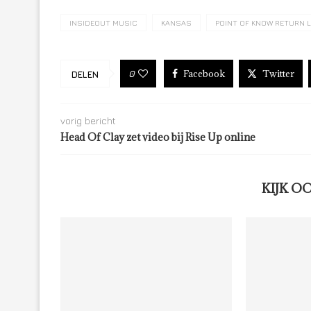
INSIDEOUT MUSIC
KANSAS
POINT OF KNOW RETURN L
Facebook
Twitter
0
DELEN
vorig bericht
Head Of Clay zet video bij Rise Up online
KIJK O