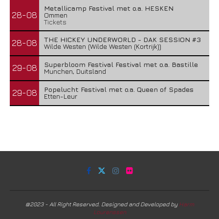
Metallicamp Festival met o.a. HESKEN
28-08
Ommen
Tickets
THE HICKEY UNDERWORLD - DAK SESSION #3
28-08
Wilde Westen (Wilde Westen (Kortrijk))
Superbloom Festival Festival met o.a. Bastille
29-08
Munchen, Duitsland
Popelucht Festival met o.a. Queen of Spades
29-08
Etten-Leur
@2023 - All Right Reserved. Designed and Developed by
Harm
Lourenssen