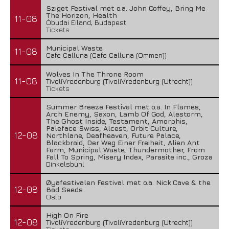
Sziget Festival met o.a. John Coffey, Bring Me
The Horizon, Health
11-08
Óbudai Eiland, Budapest
Tickets
Municipal Waste
11-08
Cafe Calluna (Cafe Calluna (Ommen))
Wolves In The Throne Room
11-08
TivoliVredenburg (TivoliVredenburg (Utrecht))
Tickets
Summer Breeze Festival met o.a. In Flames,
Arch Enemy, Saxon, Lamb Of God, Alestorm,
The Ghost Inside, Testament, Amorphis,
Paleface Swiss, Alcest, Orbit Culture,
12-08
Northlane, Deafheaven, Future Palace,
Blackbraid, Der Weg Einer Freiheit, Alien Ant
Farm, Municipal Waste, Thundermother, From
Fall To Spring, Misery Index, Parasite inc., Groza
Dinkelsbühl
Øyafestivalen Festival met o.a. Nick Cave & the
12-08
Bad Seeds
Oslo
High On Fire
12-08
TivoliVredenburg (TivoliVredenburg (Utrecht))