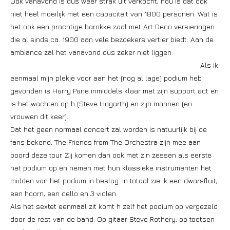
Ook vanavond is dus weer strak uit verkocht, nou is dat ook
niet heel moeilijk met een capaciteit van 1800 personen. Wat is
het ook een prachtige barokke zaal met Art Deco versieringen
die al sinds ca. 1900 aan vele bezoekers vertier biedt. Aan de
ambiance zal het vanavond dus zeker niet liggen.
Als ik
eenmaal mijn plekje voor aan het (nog al lage) podium heb
gevonden is Harry Pane inmiddels klaar met zijn support act en
is het wachten op h (Steve Hogarth) en zijn mannen (en
vrouwen dit keer).
Dat het geen normaal concert zal worden is natuurlijk bij de
fans bekend, The Friends from The Orchestra zijn mee aan
boord deze tour. Zij komen dan ook met z’n zessen als eerste
het podium op en nemen met hun klassieke instrumenten het
midden van het podium in beslag. In totaal zie ik een dwarsfluit,
een hoorn, een cello en 3 violen.
Als het sextet eenmaal zit komt h zelf het podium op vergezeld
door de rest van de band. Op gitaar Steve Rothery, op toetsen