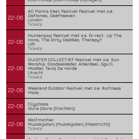
All Points East Festival Festival met o.a.
Deftones, Deafheaven
22-08
London
Tickets
Huntenpop Festival met o.a. Di-rect, Up The
Irons, The Dirty Daddies, Therapy?
22-08
Ulft
Tickets
DUISTER COLLECTIEF Festival met o.a. Sun
Worship, Doodseskader, Alkerdeel, Ggu:ll,
22-08
Modder, Terzij De Horde
Utrecht
Tickets
Waailand Outdoor Festival met o.a. Ruthless
22-08
Made
Cryptosis
22-08
Iduna (Iduna (Drachten))
Wolfmother
22-08
Muziekgieterij (Muziekgieterij (Maastricht))
Tickets