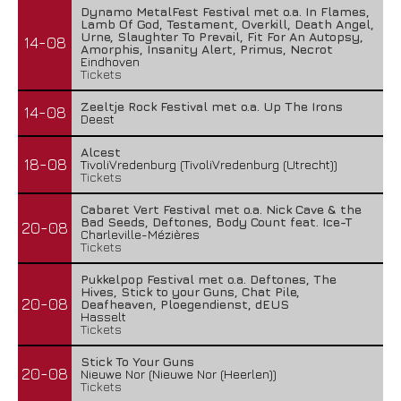
Dynamo MetalFest Festival met o.a. In Flames,
Lamb Of God, Testament, Overkill, Death Angel,
Urne, Slaughter To Prevail, Fit For An Autopsy,
14-08
Amorphis, Insanity Alert, Primus, Necrot
Eindhoven
Tickets
Zeeltje Rock Festival met o.a. Up The Irons
14-08
Deest
Alcest
18-08
TivoliVredenburg (TivoliVredenburg (Utrecht))
Tickets
Cabaret Vert Festival met o.a. Nick Cave & the
Bad Seeds, Deftones, Body Count feat. Ice-T
20-08
Charleville-Mézières
Tickets
Pukkelpop Festival met o.a. Deftones, The
Hives, Stick to your Guns, Chat Pile,
20-08
Deafheaven, Ploegendienst, dEUS
Hasselt
Tickets
Stick To Your Guns
20-08
Nieuwe Nor (Nieuwe Nor (Heerlen))
Tickets