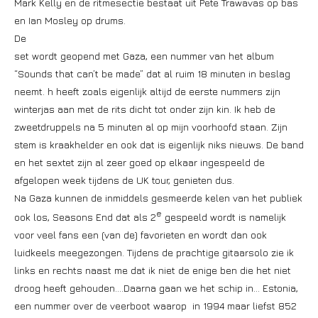
Mark Kelly en de ritmesectie bestaat uit Pete Trawavas op bas
en Ian Mosley op drums.
De
set wordt geopend met Gaza, een nummer van het album
“Sounds that can’t be made” dat al ruim 18 minuten in beslag
neemt. h heeft zoals eigenlijk altijd de eerste nummers zijn
winterjas aan met de rits dicht tot onder zijn kin. Ik heb de
zweetdruppels na 5 minuten al op mijn voorhoofd staan. Zijn
stem is kraakhelder en ook dat is eigenlijk niks nieuws. De band
en het sextet zijn al zeer goed op elkaar ingespeeld de
afgelopen week tijdens de UK tour, genieten dus.
Na Gaza kunnen de inmiddels gesmeerde kelen van het publiek
e
ook los, Seasons End dat als 2
gespeeld wordt is namelijk
voor veel fans een (van de) favorieten en wordt dan ook
luidkeels meegezongen. Tijdens de prachtige gitaarsolo zie ik
links en rechts naast me dat ik niet de enige ben die het niet
droog heeft gehouden….Daarna gaan we het schip in… Estonia,
een nummer over de veerboot waarop in 1994 maar liefst 852