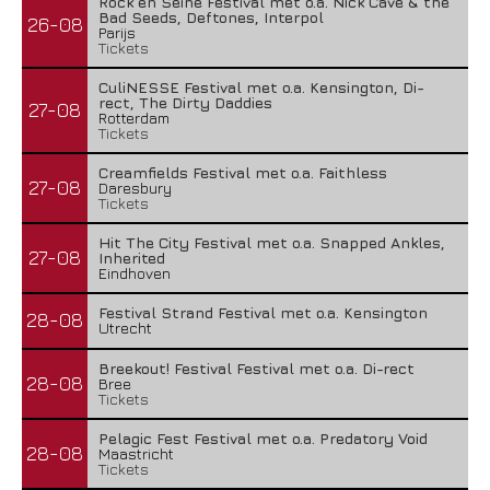
Rock en Seine Festival met o.a. Nick Cave & the
Bad Seeds, Deftones, Interpol
26-08
Parijs
Tickets
CuliNESSE Festival met o.a. Kensington, Di-
rect, The Dirty Daddies
27-08
Rotterdam
Tickets
Creamfields Festival met o.a. Faithless
27-08
Daresbury
Tickets
Hit The City Festival met o.a. Snapped Ankles,
27-08
Inherited
Eindhoven
Festival Strand Festival met o.a. Kensington
28-08
Utrecht
Breekout! Festival Festival met o.a. Di-rect
28-08
Bree
Tickets
Pelagic Fest Festival met o.a. Predatory Void
28-08
Maastricht
Tickets