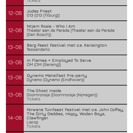
Tickets
Judas Priest
12-08
013 (013 (Tilburg))
Ntjam Rosie - Who I Am
12-08
Theater aan de Parade (Theater aan de Parade
(Den Bosch))
Berg Feest Festival met o.a. Kensington
13-08
Tessenderlo
In Flames + Employed To Serve
13-08
OM (OM (Seraing))
Dynamo Metalfest Pre-party
13-08
Dynamo (Dynamo (Eindhoven))
The Ghost Inside
13-08
Doornroosje (Doornroosje (Nijmegen))
Tickets
Nirwana Tuinfeest Festival met o.a. John Coffey,
The Dirty Daddies, Hiqpy, Wodan Boys,
14-08
Clawfinger
Lierop
Tickets