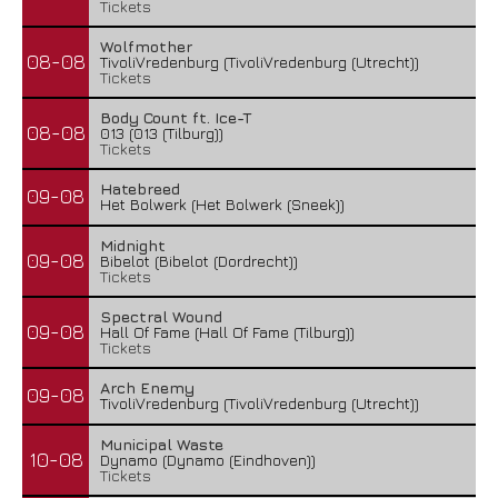
Tickets
Wolfmother
08-08
TivoliVredenburg (TivoliVredenburg (Utrecht))
Tickets
Body Count ft. Ice-T
08-08
013 (013 (Tilburg))
Tickets
Hatebreed
09-08
Het Bolwerk (Het Bolwerk (Sneek))
Midnight
09-08
Bibelot (Bibelot (Dordrecht))
Tickets
Spectral Wound
09-08
Hall Of Fame (Hall Of Fame (Tilburg))
Tickets
Arch Enemy
09-08
TivoliVredenburg (TivoliVredenburg (Utrecht))
Municipal Waste
10-08
Dynamo (Dynamo (Eindhoven))
Tickets