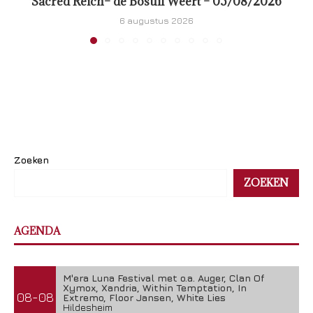
Sacred Reich– de Bosuil Weert – 05/08/2026
6 augustus 2026
Zoeken
ZOEKEN
AGENDA
M'era Luna Festival met o.a. Auger, Clan Of
Xymox, Xandria, Within Temptation, In
08-08
Extremo, Floor Jansen, White Lies
Hildesheim