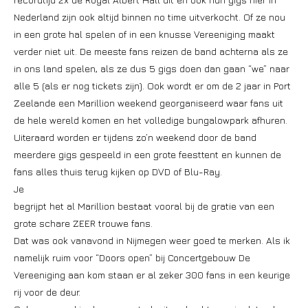
Nederland zijn ook altijd binnen no time uitverkocht. Of ze nou
in een grote hal spelen of in een knusse Vereeniging maakt
verder niet uit. De meeste fans reizen de band achterna als ze
in ons land spelen, als ze dus 5 gigs doen dan gaan “we” naar
alle 5 (als er nog tickets zijn). Ook wordt er om de 2 jaar in Port
Zeelande een Marillion weekend georganiseerd waar fans uit
de hele wereld komen en het volledige bungalowpark afhuren.
Uiteraard worden er tijdens zo’n weekend door de band
meerdere gigs gespeeld in een grote feesttent en kunnen de
fans alles thuis terug kijken op DVD of Blu-Ray.
Je
begrijpt het al Marillion bestaat vooral bij de gratie van een
grote schare ZEER trouwe fans.
Dat was ook vanavond in Nijmegen weer goed te merken. Als ik
namelijk ruim voor “Doors open” bij Concertgebouw De
Vereeniging aan kom staan er al zeker 300 fans in een keurige
rij voor de deur.