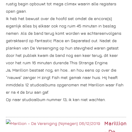
rustig begin opbouwt tot mega climax waarin alle registers
open gaan.
Ik heb het bewust over de hoofd set omdat de encore(s)
eigenlijk alles bij elkaar ook nog ruim 45 minuten in beslag
nemen. Als de band terug komt worden we achtereenvolgens
getrakteerd op Fantastic Place en Separated out. Nadat de
planken van De Vereeniging op hun stevigheid waren getest
door het publiek kwam de band nog een keer terug, dit keer
voor het ruim 16 minuten durende This Strange Engine.
Ja, Marillion bestaat nog, en hoe….en hou eens op over die
“nieuwe” zanger. H zingt Fish met gemak naar huis. Hij heeft
inmiddels 12 studioalbums opgenomen met Marillion waar Fish
er na 4 de brui aan gaf.
Op naar studioalbum nummer 13, ik kan niet wachten.
Marillion
– De