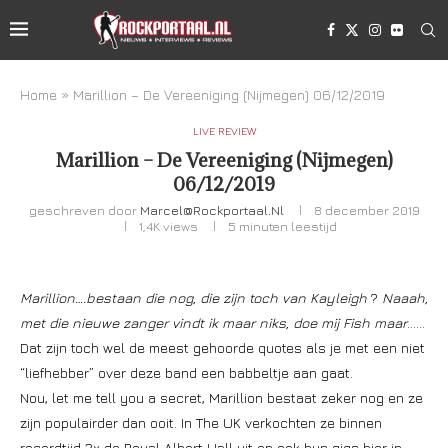
Home
»
Marillion – De Vereeniging (Nijmegen) 06/12/2019
LIVE REVIEW
Marillion – De Vereeniging (Nijmegen)
06/12/2019
geschreven door
Marcel@rockportaal.nl
8 december 2019
1,4K
views
5 minuten leestijd
Marillion….bestaan die nog, die zijn toch van Kayleigh
?
Naaah,
met die nieuwe zanger vindt ik maar niks, doe mij Fish maar
……
Dat zijn toch wel de meest gehoorde quotes als je met een niet
“liefhebber” over deze band een babbeltje aan gaat.
Nou, let me tell you a secret, Marillion bestaat zeker nog en ze
zijn populairder dan ooit. In The UK verkochten ze binnen
recordtijd 2x de Royal Albert Hall uit en ook hun gigs hier in