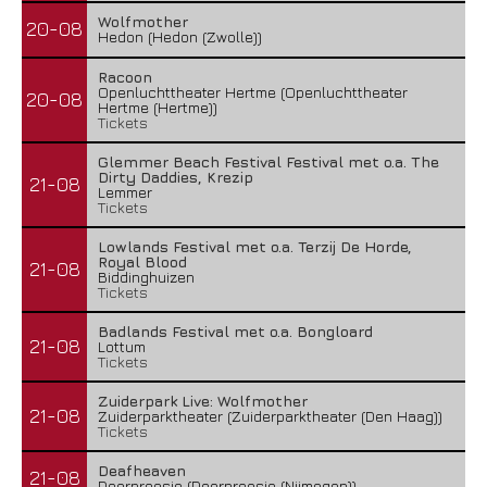
Wolfmother
20-08
Hedon (Hedon (Zwolle))
Racoon
Openluchttheater Hertme (Openluchttheater
20-08
Hertme (Hertme))
Tickets
Glemmer Beach Festival Festival met o.a. The
Dirty Daddies, Krezip
21-08
Lemmer
Tickets
Lowlands Festival met o.a. Terzij De Horde,
Royal Blood
21-08
Biddinghuizen
Tickets
Badlands Festival met o.a. Bongloard
21-08
Lottum
Tickets
Zuiderpark Live: Wolfmother
21-08
Zuiderparktheater (Zuiderparktheater (Den Haag))
Tickets
Deafheaven
21-08
Doornroosje (Doornroosje (Nijmegen))