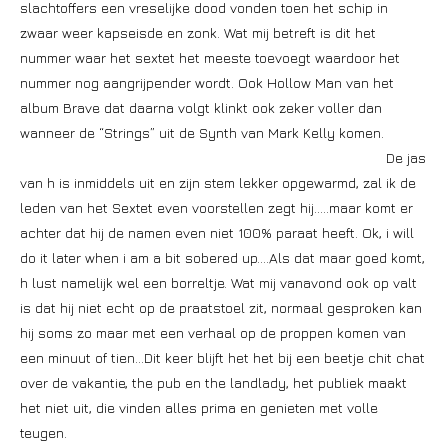
slachtoffers een vreselijke dood vonden toen het schip in
zwaar weer kapseisde en zonk. Wat mij betreft is dit het
nummer waar het sextet het meeste toevoegt waardoor het
nummer nog aangrijpender wordt. Ook Hollow Man van het
album Brave dat daarna volgt klinkt ook zeker voller dan
wanneer de “Strings” uit de Synth van Mark Kelly komen.
De jas
van h is inmiddels uit en zijn stem lekker opgewarmd, zal ik de
leden van het Sextet even voorstellen zegt hij…..maar komt er
achter dat hij de namen even niet 100% paraat heeft. Ok, i will
do it later when i am a bit sobered up….Als dat maar goed komt,
h lust namelijk wel een borreltje. Wat mij vanavond ook op valt
is dat hij niet echt op de praatstoel zit, normaal gesproken kan
hij soms zo maar met een verhaal op de proppen komen van
een minuut of tien…Dit keer blijft het het bij een beetje chit chat
over de vakantie, the pub en the landlady, het publiek maakt
het niet uit, die vinden alles prima en genieten met volle
teugen.