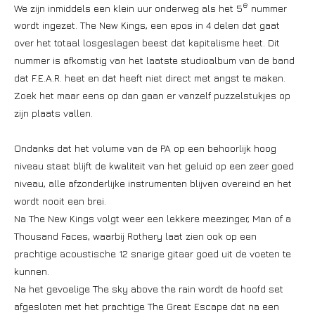
e
We zijn inmiddels een klein uur onderweg als het 5
nummer
wordt ingezet. The New Kings, een epos in 4 delen dat gaat
over het totaal losgeslagen beest dat kapitalisme heet. Dit
nummer is afkomstig van het laatste studioalbum van de band
dat F.E.A.R. heet en dat heeft niet direct met angst te maken.
Zoek het maar eens op dan gaan er vanzelf puzzelstukjes op
zijn plaats vallen.
Ondanks dat het volume van de PA op een behoorlijk hoog
niveau staat blijft de kwaliteit van het geluid op een zeer goed
niveau, alle afzonderlijke instrumenten blijven overeind en het
wordt nooit een brei.
Na The New Kings volgt weer een lekkere meezinger, Man of a
Thousand Faces, waarbij Rothery laat zien ook op een
prachtige acoustische 12 snarige gitaar goed uit de voeten te
kunnen.
Na het gevoelige The sky above the rain wordt de hoofd set
afgesloten met het prachtige The Great Escape dat na een