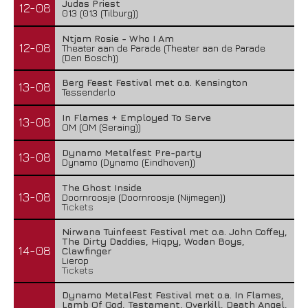
Judas Priest
12-08
013 (013 (Tilburg))
Ntjam Rosie - Who I Am
12-08
Theater aan de Parade (Theater aan de Parade
(Den Bosch))
Berg Feest Festival met o.a. Kensington
13-08
Tessenderlo
In Flames + Employed To Serve
13-08
OM (OM (Seraing))
Dynamo Metalfest Pre-party
13-08
Dynamo (Dynamo (Eindhoven))
The Ghost Inside
13-08
Doornroosje (Doornroosje (Nijmegen))
Tickets
Nirwana Tuinfeest Festival met o.a. John Coffey,
The Dirty Daddies, Hiqpy, Wodan Boys,
14-08
Clawfinger
Lierop
Tickets
Dynamo MetalFest Festival met o.a. In Flames,
Lamb Of God, Testament, Overkill, Death Angel,