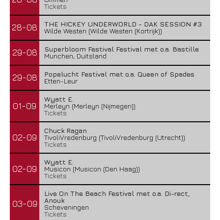
Tickets
THE HICKEY UNDERWORLD - DAK SESSION #3
28-08
Wilde Westen (Wilde Westen (Kortrijk))
Superbloom Festival Festival met o.a. Bastille
29-08
Munchen, Duitsland
Popelucht Festival met o.a. Queen of Spades
29-08
Etten-Leur
Wyatt E.
01-09
Merleyn (Merleyn (Nijmegen))
Tickets
Chuck Ragan
02-09
TivoliVredenburg (TivoliVredenburg (Utrecht))
Tickets
Wyatt E.
02-09
Musicon (Musicon (Den Haag))
Tickets
Live On The Beach Festival met o.a. Di-rect,
Anouk
03-09
Scheveningen
Tickets