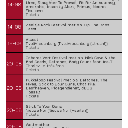
Urne, Slaughter To Prevail, Fit For An Autopsy,
14-08
Amorphis, Insanity Alert, Primus, Necrot
Eindhoven
Tickets
Zeeltje Rock Festival met o.a. Up The Irons
14-08
Deest
Alcest
18-08
TivoliVredenburg (TivoliVredenburg (Utrecht))
Tickets
Cabaret Vert Festival met o.a. Nick Cave & the
Bad Seeds, Deftones, Body Count feat. Ice-T
20-08
Charleville-Mézières
Tickets
Pukkelpop Festival met o.a. Deftones, The
Hives, Stick to your Guns, Chat Pile,
20-08
Deafheaven, Ploegendienst, dEUS
Hasselt
Tickets
Stick To Your Guns
20-08
Nieuwe Nor (Nieuwe Nor (Heerlen))
Tickets
Wolfmother
20-08