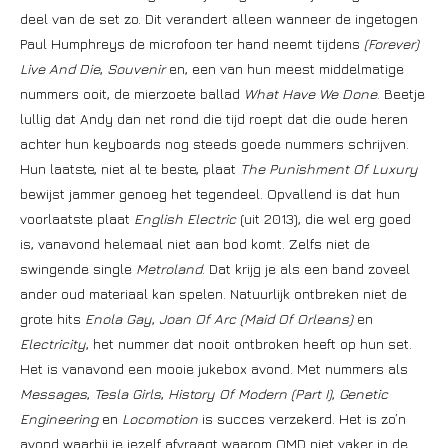
deel van de set zo. Dit verandert alleen wanneer de ingetogen
Paul Humphreys de microfoon ter hand neemt tijdens
(Forever)
Live And Die
,
Souvenir
en, een van hun meest middelmatige
nummers ooit, de mierzoete ballad
What Have We Done
. Beetje
lullig dat Andy dan net rond die tijd roept dat die oude heren
achter hun keyboards nog steeds goede nummers schrijven.
Hun laatste, niet al te beste, plaat
The Punishment Of Luxury
bewijst jammer genoeg het tegendeel. Opvallend is dat hun
voorlaatste plaat
English Electric
(uit 2013), die wel erg goed
is, vanavond helemaal niet aan bod komt. Zelfs niet de
swingende single
Metroland
. Dat krijg je als een band zoveel
ander oud materiaal kan spelen. Natuurlijk ontbreken niet de
grote hits
Enola Gay
,
Joan Of Arc (Maid Of Orleans)
en
Electricity
, het nummer dat nooit ontbroken heeft op hun set.
Het is vanavond een mooie jukebox avond. Met nummers als
Messages
,
Tesla Girls
,
History Of Modern (Part I)
,
Genetic
Engineering
en
Locomotion
is succes verzekerd. Het is zo’n
avond waarbij je jezelf afvraagt waarom OMD niet vaker in de