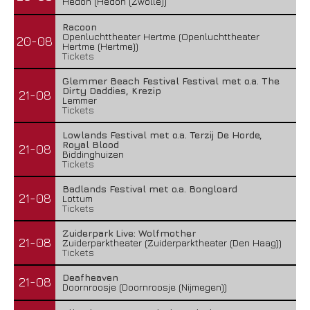
Hedon (Hedon (Zwolle))
Racoon
Openluchttheater Hertme (Openluchttheater
20-08
Hertme (Hertme))
Tickets
Glemmer Beach Festival Festival met o.a. The
Dirty Daddies, Krezip
21-08
Lemmer
Tickets
Lowlands Festival met o.a. Terzij De Horde,
Royal Blood
21-08
Biddinghuizen
Tickets
Badlands Festival met o.a. Bongloard
21-08
Lottum
Tickets
Zuiderpark Live: Wolfmother
21-08
Zuiderparktheater (Zuiderparktheater (Den Haag))
Tickets
Deafheaven
21-08
Doornroosje (Doornroosje (Nijmegen))