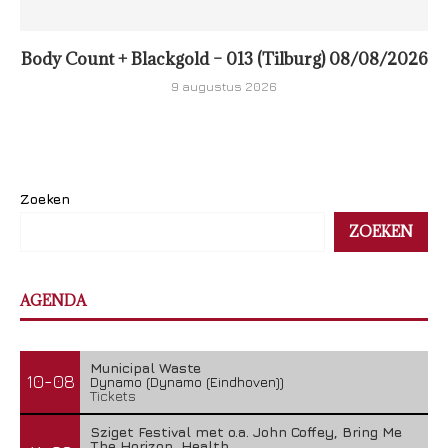
Body Count + Blackgold – 013 (Tilburg) 08/08/2026
9 augustus 2026
Zoeken
ZOEKEN
AGENDA
Municipal Waste
10-08
Dynamo (Dynamo (Eindhoven))
Tickets
Sziget Festival met o.a. John Coffey, Bring Me
The Horizon, Health