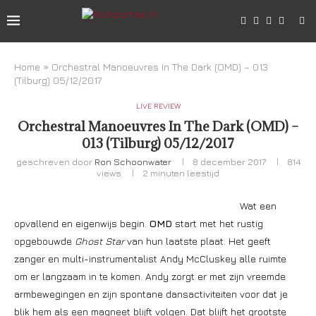
Home
»
Orchestral Manoeuvres In The Dark (OMD) – 013
(Tilburg) 05/12/2017
LIVE REVIEW
Orchestral Manoeuvres In The Dark (OMD) –
013 (Tilburg) 05/12/2017
geschreven door
Ron Schoonwater
8 december 2017
814
views
2 minuten leestijd
Wat een
opvallend en eigenwijs begin.
OMD
start met het rustig
opgebouwde
Ghost Star
van hun laatste plaat. Het geeft
zanger en multi-instrumentalist Andy McCluskey alle ruimte
om er langzaam in te komen. Andy zorgt er met zijn vreemde
armbewegingen en zijn spontane dansactiviteiten voor dat je
blik hem als een magneet blijft volgen. Dat blijft het grootste