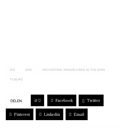
013
OMD
ORCHESTRAL MANOEUVRES IN THE DARK
TILBURG
Facebook
Twitter
0
DELEN
Pinterest
Linkedin
Email