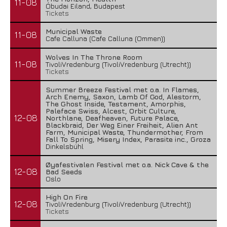
11-08
Óbudai Eiland, Budapest
Tickets
Municipal Waste
11-08
Cafe Calluna (Cafe Calluna (Ommen))
Wolves In The Throne Room
11-08
TivoliVredenburg (TivoliVredenburg (Utrecht))
Tickets
Summer Breeze Festival met o.a. In Flames,
Arch Enemy, Saxon, Lamb Of God, Alestorm,
The Ghost Inside, Testament, Amorphis,
Paleface Swiss, Alcest, Orbit Culture,
12-08
Northlane, Deafheaven, Future Palace,
Blackbraid, Der Weg Einer Freiheit, Alien Ant
Farm, Municipal Waste, Thundermother, From
Fall To Spring, Misery Index, Parasite inc., Groza
Dinkelsbühl
Øyafestivalen Festival met o.a. Nick Cave & the
12-08
Bad Seeds
Oslo
High On Fire
12-08
TivoliVredenburg (TivoliVredenburg (Utrecht))
Tickets