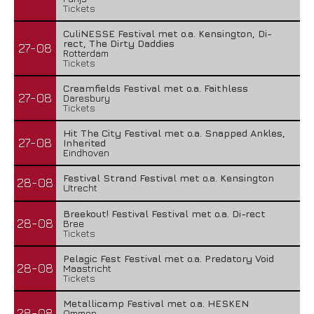
Tickets
CuliNESSE Festival met o.a. Kensington, Di-
rect, The Dirty Daddies
27-08
Rotterdam
Tickets
Creamfields Festival met o.a. Faithless
27-08
Daresbury
Tickets
Hit The City Festival met o.a. Snapped Ankles,
27-08
Inherited
Eindhoven
Festival Strand Festival met o.a. Kensington
28-08
Utrecht
Breekout! Festival Festival met o.a. Di-rect
28-08
Bree
Tickets
Pelagic Fest Festival met o.a. Predatory Void
28-08
Maastricht
Tickets
Metallicamp Festival met o.a. HESKEN
28-08
Ommen