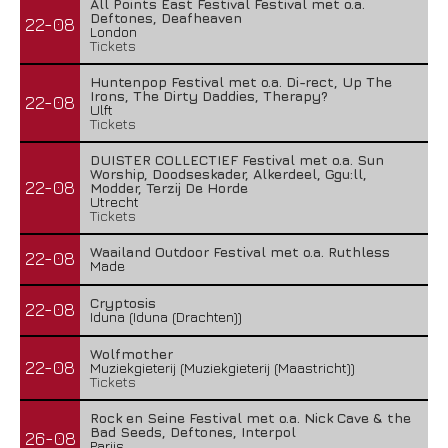
All Points East Festival Festival met o.a.
Deftones, Deafheaven
22-08
London
Tickets
Huntenpop Festival met o.a. Di-rect, Up The
Irons, The Dirty Daddies, Therapy?
22-08
Ulft
Tickets
DUISTER COLLECTIEF Festival met o.a. Sun
Worship, Doodseskader, Alkerdeel, Ggu:ll,
22-08
Modder, Terzij De Horde
Utrecht
Tickets
Waailand Outdoor Festival met o.a. Ruthless
22-08
Made
Cryptosis
22-08
Iduna (Iduna (Drachten))
Wolfmother
22-08
Muziekgieterij (Muziekgieterij (Maastricht))
Tickets
Rock en Seine Festival met o.a. Nick Cave & the
Bad Seeds, Deftones, Interpol
26-08
Parijs