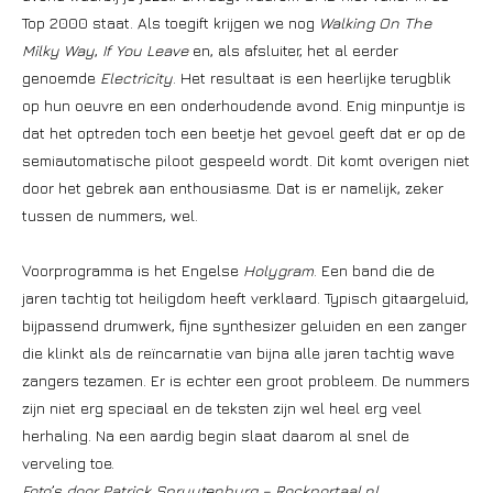
Top 2000 staat. Als toegift krijgen we nog
Walking On The
Milky Way
,
If You Leave
en, als afsluiter, het al eerder
genoemde
Electricity
. Het resultaat is een heerlijke terugblik
op hun oeuvre en een onderhoudende avond. Enig minpuntje is
dat het optreden toch een beetje het gevoel geeft dat er op de
semiautomatische piloot gespeeld wordt. Dit komt overigen niet
door het gebrek aan enthousiasme. Dat is er namelijk, zeker
tussen de nummers, wel.
Voorprogramma is het Engelse
Holygram
. Een band die de
jaren tachtig tot heiligdom heeft verklaard. Typisch gitaargeluid,
bijpassend drumwerk, fijne synthesizer geluiden en een zanger
die klinkt als de reïncarnatie van bijna alle jaren tachtig wave
zangers tezamen. Er is echter een groot probleem. De nummers
zijn niet erg speciaal en de teksten zijn wel heel erg veel
herhaling. Na een aardig begin slaat daarom al snel de
verveling toe.
Foto’s door Patrick Spruytenburg – Rockportaal.nl