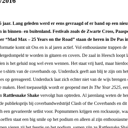
0/2016
 jaar. Lang geleden werd er eens gevraagd of er band op een nieuwj
n in binnen- en buitenland. Festivals zoals de Zwarte Cross, Paasp
er “Mad Max – 25 Years on the Road” staan de heren in De Pas i
formatie komt uit Oss en is al jaren actief. Vol enthousiasme trappen 
dergedompeld te worden in gitaren en covers. De zaal in Heesch loopt l
en is het geluid nog wel even wennen. Het staat vrij hard, maar hierdo
e t-shirts van de coverbands op. Underduck geeft aan blij te zijn om h
s op gereageerd. Underduck laat zich echter niet van de wijs brengen e
 te maken. Heel toepasselijk wordt er geopend met
In The Year 2525
, ee
en
Rattlesnake Shake
vervolgt hun optreden. Al jarenlang weten de here
de publieksprijs bij coverbandwedstrijd Clash of the Coverbands en dit
sch een gevarieerde setlist voor. Popnummers krijgen een rocksausje, wa
 Loeffen staat een big smile op het podium en alleen al zijn enthousia
men vieren zij het feestje op het podium, samen zijn ze Rattlesnake Sha