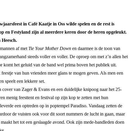
aarsfeest in Café Kaatje in Oss wilde spelen en de rest is
op en Festyland zijn al meerdere keren door de heren opgeleukt.
n Heesch.
de mannen af met
Tie Your Mother Down
en daarmee is de toon van
angzamerhand steeds voller en voller. De oproep om met z’n allen het
or komt het geluid van de band wel prima boven het publiek uit.
et feestje van hun vrienden meer glans te mogen geven. Als men een
n speelt een lekkere set.
n cover van Zager & Evans en een duidelijke knipoog naar het 25-
n menig feesttent en festival op zijn kop te zetten met hun
 leverde een optreden op in poptempel Paradiso. Vandaag zetten de
ardoor de vuisten ook voor dit soort nummers de lucht in gaan, maar
sme maakt het tot een geslaagde avond. Ook zijn mede-bandleden doen
ke.