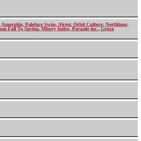
morphis, Paleface Swiss, Alcest, Orbit Culture, Northlane,
m Fall To Spring, Misery Index, Parasite inc., Groza