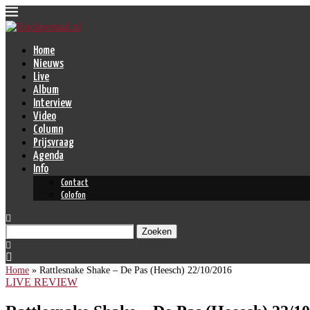
Home
Nieuws
Live
Album
Interview
Video
Column
Prijsvraag
Agenda
Info
Contact
Colofon
Zoeken
Home
»
Rattlesnake Shake – De Pas (Heesch) 22/10/2016
LIVE REVIEW