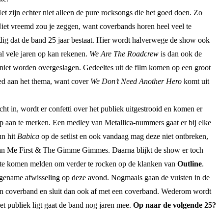
Het zijn echter niet alleen de pure rocksongs die het goed doen. Zo
Niet vreemd zou je zeggen, want coverbands horen heel veel te
ig dat de band 25 jaar bestaat. Hier wordt halverwege de show ook
al vele jaren op kan rekenen.
We Are The Roadcrew
is dan ook de
iet worden overgeslagen. Gedeeltes uit de film komen op een groot
teed aan het thema, want cover
We Don’t Need Another Hero
komt uit
t in, wordt er confetti over het publiek uitgestrooid en komen er
op aan te merken. Een medley van Metallica-nummers gaat er bij elke
un hit
Babica
op de setlist en ook vandaag mag deze niet ontbreken,
en aan Me First & The Gimme Gimmes. Daarna blijkt de show er toch
deelte komen melden om verder te rocken op de klanken van
Outline
.
gename afwisseling op deze avond. Nogmaals gaan de vuisten in de
en coverband en sluit dan ook af met een coverband. Wederom wordt
het publiek ligt gaat de band nog jaren mee.
Op naar de volgende 25?