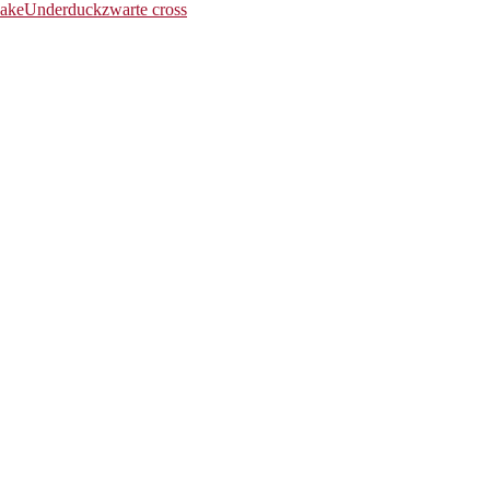
hake
Underduck
zwarte cross