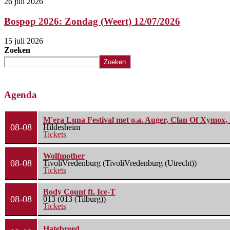
26 juli 2026
Bospop 2026: Zondag (Weert) 12/07/2026
15 juli 2026
Zoeken
Zoeken
Agenda
M'era Luna Festival met o.a. Auger, Clan Of Xymox, 
08-08
Hildesheim
Tickets
Wolfmother
08-08
TivoliVredenburg (TivoliVredenburg (Utrecht))
Tickets
Body Count ft. Ice-T
08-08
013 (013 (Tilburg))
Tickets
Hatebreed