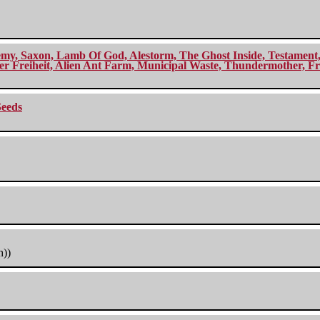
my, Saxon, Lamb Of God, Alestorm, The Ghost Inside, Testament, A
r Freiheit, Alien Ant Farm, Municipal Waste, Thundermother, Fro
Seeds
h))