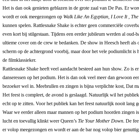
Het is dan ook genieten geblazen in de grote zaal van De Pas. Er w
wordt er ook meegezongen op
Walk Like An Egyptian, I Love It , Th
kunnen spelen. Rattlesnake Shake is echter geen commerciële coverb
even kort bij stilgestaan. Tijdens een eerder jubileum werden al oud
ultieme cover om de crew te bedanken. De show in Heesch heeft als o
scherm op de achtergrond voorbij, maar door het vele podiumlicht is h
de filmklassieker.
Rattlesnake Shake heeft veel aandacht besteed aan hun show. Zo is er 
danseressen op het podium. Het is dan ook veel meer dan gewoon een 
bezoeker wel in. Meebrullen en zingen is bijna verplichte kost, Dat m
Het feest is compleet, de avond is geslaagd. Natuurlijk wil het publ
echt op te zitten. Voor het publiek kan het feest natuurlijk nooit l
Waar we eerder alleen maar mannen op het podium hoorden zingen is
lucht en toevallig klinkt weer Queen’s
Tie Your Mother Down
. De fe
er volop meegezongen en wordt er aan de bar nog volop bier genutti