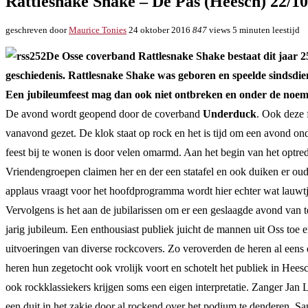
Rattlesnake Shake – De Pas (Heesch) 22/1
geschreven door
Maurice Tonies
24 oktober 2016
847
views
5 minuten leestijd
De Osse coverband Rattlesnake Shake bestaat dit jaar 25
geschiedenis. Rattlesnake Shake was geboren en speelde sindsdie
Een jubileumfeest mag dan ook niet ontbreken en onder de noem
De avond wordt geopend door de coverband
Underduck
. Ook deze 
vanavond gezet. De klok staat op rock en het is tijd om een avond on
feest bij te wonen is door velen omarmd. Aan het begin van het optred
Vriendengroepen claimen her en der een statafel en ook duiken er oud
applaus vraagt voor het hoofdprogramma wordt hier echter wat lauwtje
Vervolgens is het aan de jubilarissen om er een geslaagde avond van
jarig jubileum. Een enthousiast publiek juicht de mannen uit Oss toe 
uitvoeringen van diverse rockcovers. Zo veroverden de heren al eens 
heren hun zegetocht ook vrolijk voort en schotelt het publiek in Hee
ook rockklassiekers krijgen soms een eigen interpretatie. Zanger Jan
een duit in het zakje door al rockend over het podium te denderen. Sa