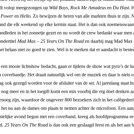
ordt volop meegezongen op
Wild Boys, Rock Me Amadeus
en
Du Hast
. 
e Power
en
Hello.
Zo bewijzen de heren van alle markten thuis te zijn. 
and die elk weekend op elke kermis staat. Het is dan ook noemenswaard
-bandleden in het zonnetje gezet en nu wordt de crew bedankt waar men 
ndertitel
Mad Max – 25 Years On The Road
en daarbij mag Mad Max n
et helaas niet zo goed te zien. Wel is te merken dat er aandacht is bes
een mooie lichtshow bedacht, gaan er tijdens de show wat pyro’s de luch
coverbandje. Het draait natuurlijk wel om de muziek en daar is niets 
ag ook gezegd worden voor de afsluiter van de set. Al jarenlang staat h
iek nog meer en in het toegift komt een mix voorbij die erg doet denk
ang genoeg zijn, waardoor de ongeveer 800 bezoekers zich in het cafège
 het nu aan de dames om plaats te nemen achter de microfoon. Een aan
estelijke avond begon met een coverband, kreeg als hoofdprogramma e
gd.
25 Years On The Road
is dan ook een geslaagd feest en als het aan 