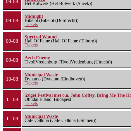
09-08
Het Bolwerk (Het Bolwerk (Sneek))
Midnight
09-08
Bibelot (Bibelot (Dordrecht))
Tickets
Spectral Wound
09-08
Hall Of Fame (Hall Of Fame (Tilburg))
Tickets
Arch Enemy
09-08
TivoliVredenburg (TivoliVredenburg (Utrecht))
Municipal Waste
10-08
Dynamo (Dynamo (Eindhoven))
Tickets
Sziget Festival met o.a. John Coffey, Bring Me The H
11-08
Óbudai Eiland, Budapest
Tickets
Municipal Waste
11-08
Cafe Calluna (Cafe Calluna (Ommen))