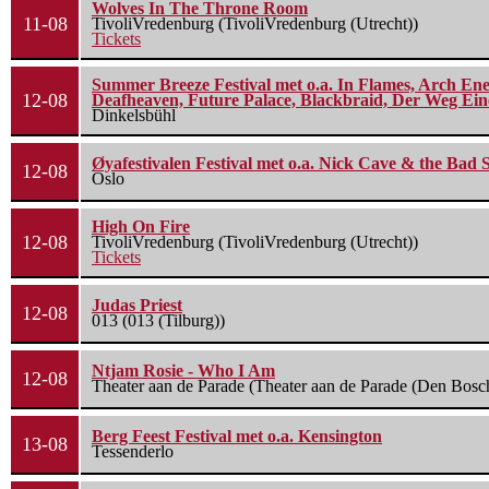
Wolves In The Throne Room
11-08
TivoliVredenburg (TivoliVredenburg (Utrecht))
Tickets
Summer Breeze Festival met o.a. In Flames, Arch Ene
12-08
Deafheaven, Future Palace, Blackbraid, Der Weg Eine
Dinkelsbühl
Øyafestivalen Festival met o.a. Nick Cave & the Bad 
12-08
Oslo
High On Fire
12-08
TivoliVredenburg (TivoliVredenburg (Utrecht))
Tickets
Judas Priest
12-08
013 (013 (Tilburg))
Ntjam Rosie - Who I Am
12-08
Theater aan de Parade (Theater aan de Parade (Den Bosc
Berg Feest Festival met o.a. Kensington
13-08
Tessenderlo