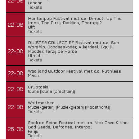
22-08
London
Tickets
Huntenpop Festival met o.a. Di-rect, Up The
Irons, The Dirty Daddies, Therapy?
22-08
Ulft
Tickets
DUISTER COLLECTIEF Festival met o.a. Sun
Worship, Doodseskader, Alkerdeel, Ggu:ll,
22-08
Modder, Terzij De Horde
Utrecht
Tickets
Waailand Outdoor Festival met o.a. Ruthless
22-08
Made
Cryptosis
22-08
Iduna (Iduna (Drachten))
Wolfmother
22-08
Muziekgieterij (Muziekgieterij (Maastricht))
Tickets
Rock en Seine Festival met o.a. Nick Cave & the
Bad Seeds, Deftones, Interpol
26-08
Parijs
Tickets