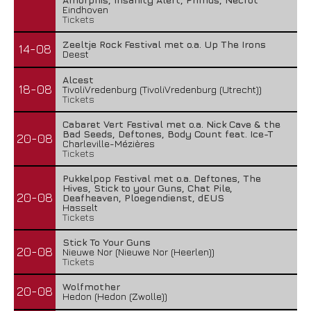
Eindhoven
Tickets
Zeeltje Rock Festival met o.a. Up The Irons
14-08
Deest
Alcest
18-08
TivoliVredenburg (TivoliVredenburg (Utrecht))
Tickets
Cabaret Vert Festival met o.a. Nick Cave & the
Bad Seeds, Deftones, Body Count feat. Ice-T
20-08
Charleville-Mézières
Tickets
Pukkelpop Festival met o.a. Deftones, The
Hives, Stick to your Guns, Chat Pile,
20-08
Deafheaven, Ploegendienst, dEUS
Hasselt
Tickets
Stick To Your Guns
20-08
Nieuwe Nor (Nieuwe Nor (Heerlen))
Tickets
Wolfmother
20-08
Hedon (Hedon (Zwolle))