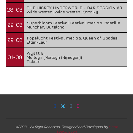
THE HICKEY UNDERWORLD - DAK SESSION #3
28-08
Wilde Westen (Wilde Westen (Kortrijk))
Superbloom Festival Festival met o.a. Bastille
29-08
Munchen, Duitsland
Popelucht Festival met o.a. Queen of Spades
29-08
Etten-Leur
Wyatt E.
01-09
Merleyn (Merleyn (Nijmegen))
Tickets
@2023 - All Right Reserved. Designed and Developed by
Harm
Lourenssen