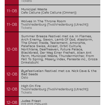
Tickets
Municipal Waste
11-08
Cafe Calluna (Cafe Calluna (Ommen))
Wolves In The Throne Room
11-08
TivoliVredenburg (TivoliVredenburg (Utrecht))
Tickets
Summer Breeze Festival met o.a. In Flames,
Arch Enemy, Saxon, Lamb Of God, Alestorm,
The Ghost Inside, Testament, Amorphis,
Paleface Swiss, Alcest, Orbit Culture,
12-08
Northlane, Deafheaven, Future Palace,
Blackbraid, Der Weg Einer Freiheit, Alien Ant
Farm, Municipal Waste, Thundermother, From
Fall To Spring, Misery Index, Parasite inc., Groza
Dinkelsbühl
Øyafestivalen Festival met o.a. Nick Cave & the
12-08
Bad Seeds
Oslo
High On Fire
12-08
TivoliVredenburg (TivoliVredenburg (Utrecht))
Tickets
Judas Priest
12-08
013 (013 (Tilburg))