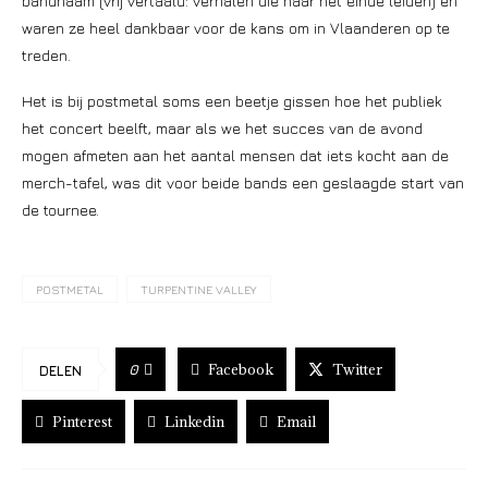
bandnaam (vrij vertaald: verhalen die naar het einde leiden) en
waren ze heel dankbaar voor de kans om in Vlaanderen op te
treden.
Het is bij postmetal soms een beetje gissen hoe het publiek
het concert beelft, maar als we het succes van de avond
mogen afmeten aan het aantal mensen dat iets kocht aan de
merch-tafel, was dit voor beide bands een geslaagde start van
de tournee.
POSTMETAL
TURPENTINE VALLEY
Facebook
Twitter
0
DELEN
Pinterest
Linkedin
Email