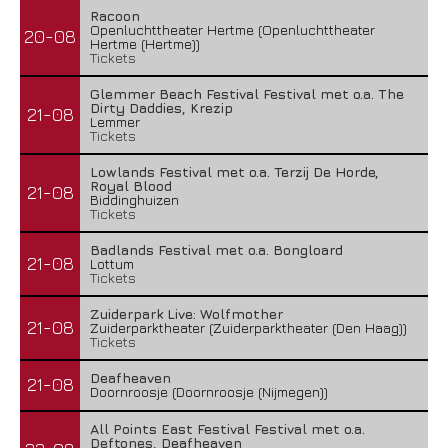
Racoon
Openluchttheater Hertme (Openluchttheater
20-08
Hertme (Hertme))
Tickets
Glemmer Beach Festival Festival met o.a. The
Dirty Daddies, Krezip
21-08
Lemmer
Tickets
Lowlands Festival met o.a. Terzij De Horde,
Royal Blood
21-08
Biddinghuizen
Tickets
Badlands Festival met o.a. Bongloard
21-08
Lottum
Tickets
Zuiderpark Live: Wolfmother
21-08
Zuiderparktheater (Zuiderparktheater (Den Haag))
Tickets
Deafheaven
21-08
Doornroosje (Doornroosje (Nijmegen))
All Points East Festival Festival met o.a.
Deftones, Deafheaven