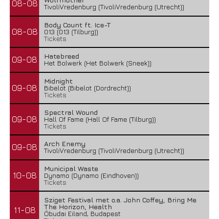
08-08
TivoliVredenburg (TivoliVredenburg (Utrecht))
Body Count ft. Ice-T
08-08
013 (013 (Tilburg))
Tickets
Hatebreed
09-08
Het Bolwerk (Het Bolwerk (Sneek))
Midnight
09-08
Bibelot (Bibelot (Dordrecht))
Tickets
Spectral Wound
09-08
Hall Of Fame (Hall Of Fame (Tilburg))
Tickets
Arch Enemy
09-08
TivoliVredenburg (TivoliVredenburg (Utrecht))
Municipal Waste
10-08
Dynamo (Dynamo (Eindhoven))
Tickets
Sziget Festival met o.a. John Coffey, Bring Me
The Horizon, Health
11-08
Óbudai Eiland, Budapest