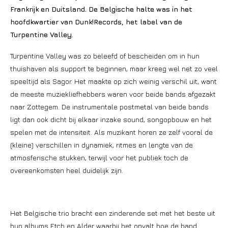
Frankrijk en Duitsland. De Belgische halte was in het
hoofdkwartier van Dunk!Records, het label van de
Turpentine Valley.
Turpentine Valley was zo beleefd of bescheiden om in hun
thuishaven als support te beginnen, maar kreeg wel net zo veel
speeltijd als Sagor. Het maakte op zich weinig verschil uit, want
de meeste muziekliefhebbers waren voor beide bands afgezakt
naar Zottegem. De instrumentale postmetal van beide bands
ligt dan ook dicht bij elkaar inzake sound, songopbouw en het
spelen met de intensiteit. Als muzikant horen ze zelf vooral de
(kleine) verschillen in dynamiek, ritmes en lengte van de
atmosferische stukken, terwijl voor het publiek toch de
overeenkomsten heel duidelijk zijn.
Het Belgische trio bracht een zinderende set met het beste uit
hun albums Etch en Alder waarbij het opvalt hoe de band