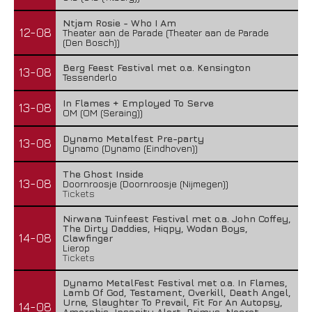
Ntjam Rosie - Who I Am
12-08
Theater aan de Parade (Theater aan de Parade
(Den Bosch))
Berg Feest Festival met o.a. Kensington
13-08
Tessenderlo
In Flames + Employed To Serve
13-08
OM (OM (Seraing))
Dynamo Metalfest Pre-party
13-08
Dynamo (Dynamo (Eindhoven))
The Ghost Inside
13-08
Doornroosje (Doornroosje (Nijmegen))
Tickets
Nirwana Tuinfeest Festival met o.a. John Coffey,
The Dirty Daddies, Hiqpy, Wodan Boys,
14-08
Clawfinger
Lierop
Tickets
Dynamo MetalFest Festival met o.a. In Flames,
Lamb Of God, Testament, Overkill, Death Angel,
Urne, Slaughter To Prevail, Fit For An Autopsy,
14-08
Amorphis, Insanity Alert, Primus, Necrot