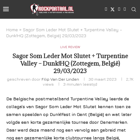
Home
»
Sagor Som Leder Mot Slutet + Turpentine Valley –
Dunk!HQ (Zottegem, België) 29/03/2023
LIVE REVIEW
Sagor Som Leder Mot Slutet + Turpentine
Valley – Dunk!HQ (Zottegem, België)
29/03/2023
geschreven door
Filip Van Der Linden
30 maart 2023
2,7K
views
3 minuten leestijd
De Belgische postmetalband Turpentine Valley leerde de
collega’s van Sagor Som Leder Mot Slutet kennen toen ze
samen speelden op Dunk!Fest in Gent (België) en wat later
volgde een korte gezamenlijke tournee door Denemarken.
Daar werd deze maand nog een vervolg aan gebreid met
nog een gezamenlijke korte clubtournee langs België,