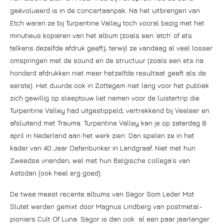
geëvolueerd is in de concertaanpak. Na het uitbrengen van
Etch waren ze bij Turpentine Valley toch vooral bezig met het
minutieus kopiëren van het album (zoals een ‘etch’ of ets
telkens dezelfde afdruk geeft), terwijl ze vandaag al veel losser
omspringen met de sound en de structuur (zoals een ets na
honderd afdrukken niet meer hetzelfde resultaat geeft als de
eerste). Het duurde ook in Zottegem niet lang voor het publiek
zich gewillig op sleeptouw liet nemen voor de luistertrip die
Turpentine Valley had uitgestippeld, vertrekkend bij Veeleer en
afsluitend met Trauma. Turpentine Valley kan je op zaterdag 8
april in Nederland aan het werk zien. Dan spelen ze in het
kader van 40 Jaar Oefenbunker in Landgraaf. Niet met hun
Zweedse vrienden, wel met hun Belgische collega’s van
Astodan (ook heel erg goed).
De twee meest recente albums van Sagor Som Leder Mot
Slutet werden gemixt door Magnus Lindberg van postmetal-
pioniers Cult Of Luna. Sagor is dan ook al een paar jaarlanger