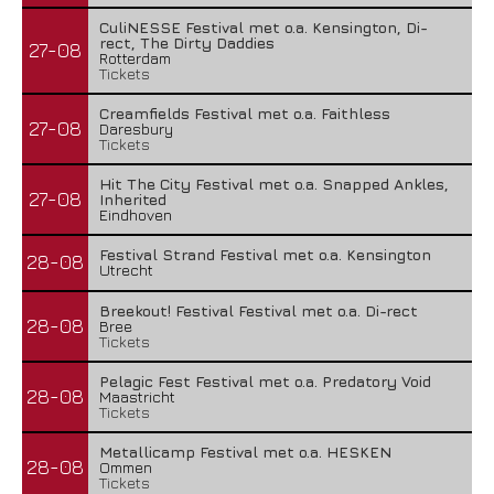
CuliNESSE Festival met o.a. Kensington, Di-
rect, The Dirty Daddies
27-08
Rotterdam
Tickets
Creamfields Festival met o.a. Faithless
27-08
Daresbury
Tickets
Hit The City Festival met o.a. Snapped Ankles,
27-08
Inherited
Eindhoven
Festival Strand Festival met o.a. Kensington
28-08
Utrecht
Breekout! Festival Festival met o.a. Di-rect
28-08
Bree
Tickets
Pelagic Fest Festival met o.a. Predatory Void
28-08
Maastricht
Tickets
Metallicamp Festival met o.a. HESKEN
28-08
Ommen
Tickets