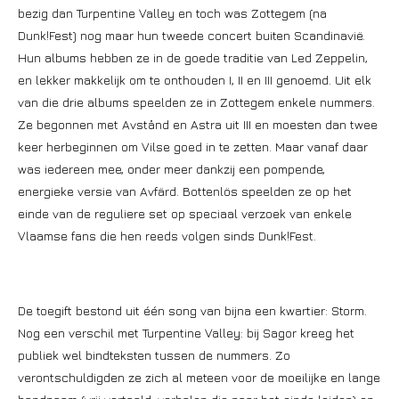
bezig dan Turpentine Valley en toch was Zottegem (na
Dunk!Fest) nog maar hun tweede concert buiten Scandinavië.
Hun albums hebben ze in de goede traditie van Led Zeppelin,
en lekker makkelijk om te onthouden I, II en III genoemd. Uit elk
van die drie albums speelden ze in Zottegem enkele nummers.
Ze begonnen met Avstånd en Astra uit III en moesten dan twee
keer herbeginnen om Vilse goed in te zetten. Maar vanaf daar
was iedereen mee, onder meer dankzij een pompende,
energieke versie van Avfärd. Bottenlös speelden ze op het
einde van de reguliere set op speciaal verzoek van enkele
Vlaamse fans die hen reeds volgen sinds Dunk!Fest.
De toegift bestond uit één song van bijna een kwartier: Storm.
Nog een verschil met Turpentine Valley: bij Sagor kreeg het
publiek wel bindteksten tussen de nummers. Zo
verontschuldigden ze zich al meteen voor de moeilijke en lange