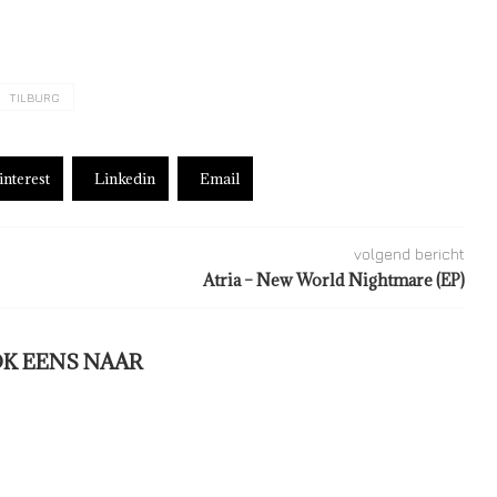
TILBURG
interest
Linkedin
Email
volgend bericht
Atria – New World Nightmare (EP)
OK EENS NAAR