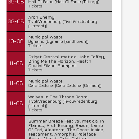
09-08
Hall Of Fame (Hall Of Fame (Tilburg))
Tickets
Arch Enemy
09-08
TivoliVredenburg (TivoliVredenburg
(Utrecht))
Municipal Waste
10-08
Dynamo (Dynamo (Eindhoven))
Tickets
Sziget Festival met o.a. John Coffey,
Bring Me The Horizon, Health
11-08
Óbudai Eiland, Budapest
Tickets
Municipal Waste
11-08
Cafe Calluna (Cafe Calluna (Ommen))
Wolves In The Throne Room
TivoliVredenburg (TivoliVredenburg
11-08
(Utrecht))
Tickets
Summer Breeze Festival met o.a. In
Flames, Arch Enemy, Saxon, Lamb
Of God, Alestorm, The Ghost Inside,
Testament, Amorphis, Paleface
Swiss, Alcest, Orbit Culture,