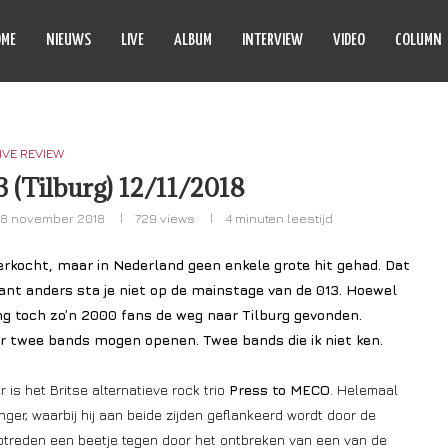
OME
NIEUWS
LIVE
ALBUM
INTERVIEW
VIDEO
COLUMN
IVE REVIEW
 (Tilburg) 12/11/2018
18 november 2018
729
views
4 minuten leestijd
rkocht, maar in Nederland geen enkele grote hit gehad. Dat
 want anders sta je niet op de mainstage van de 013. Hoewel
ng toch zo’n 2000 fans de weg naar Tilburg gevonden.
aar twee bands mogen openen. Twee bands die ik niet ken.
 is het Britse alternatieve rock trio
Press to MECO
. Helemaal
er, waarbij hij aan beide zijden geflankeerd wordt door de
optreden een beetje tegen door het ontbreken van een van de