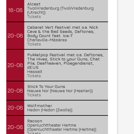
Alcest
TivoliVredenburg (TivoliVredenburg
18-08
(Utrecht))
Tickets
Cabaret Vert Festival met o.a. Nick
Cave & the Bad Seeds, Deftones,
20-08
Body Count feat. Ice-T
Charleville-Mézières
Tickets
Pukkelpop Festival met o.a. Deftones,
The Hives, Stick to your Guns, Chat
Pile, Deafheaven, Ploegendienst,
20-08
dEUS
Hasselt
Tickets
Stick To Your Guns
20-08
Nieuwe Nor (Nieuwe Nor (Heerlen))
Tickets
Wolfmother
20-08
Hedon (Hedon (Zwolle))
Racoon
Openluchttheater Hertme
20-08
(Openluchttheater Hertme (Hertme))
Tickets