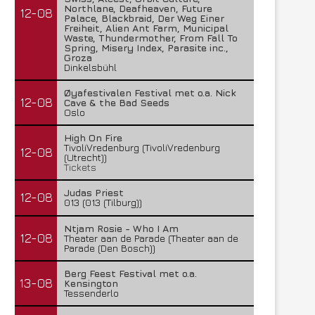
Northlane, Deafheaven, Future
12-08
Palace, Blackbraid, Der Weg Einer
Freiheit, Alien Ant Farm, Municipal
Waste, Thundermother, From Fall To
Spring, Misery Index, Parasite inc.,
Groza
Dinkelsbühl
Øyafestivalen Festival met o.a. Nick
12-08
Cave & the Bad Seeds
Oslo
High On Fire
TivoliVredenburg (TivoliVredenburg
12-08
(Utrecht))
Tickets
Judas Priest
12-08
013 (013 (Tilburg))
Ntjam Rosie - Who I Am
12-08
Theater aan de Parade (Theater aan de
Parade (Den Bosch))
Berg Feest Festival met o.a.
13-08
Kensington
Tessenderlo