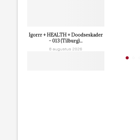
Igorrr + HEALTH + Doodseskader
– 013 (Tilburg)...
8 augustus 2026
Riffsniffer Presents: Mephistofeles
+ Green Milk From Planet...
8 augustus 2026