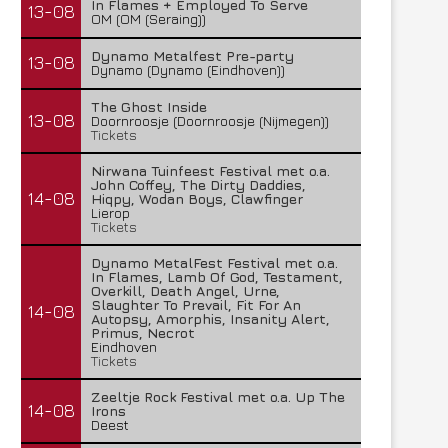
In Flames + Employed To Serve
13-08
OM (OM (Seraing))
Dynamo Metalfest Pre-party
13-08
Dynamo (Dynamo (Eindhoven))
The Ghost Inside
13-08
Doornroosje (Doornroosje (Nijmegen))
Tickets
Nirwana Tuinfeest Festival met o.a.
John Coffey, The Dirty Daddies,
14-08
Hiqpy, Wodan Boys, Clawfinger
Lierop
Tickets
Dynamo MetalFest Festival met o.a.
In Flames, Lamb Of God, Testament,
Overkill, Death Angel, Urne,
Slaughter To Prevail, Fit For An
14-08
Autopsy, Amorphis, Insanity Alert,
Primus, Necrot
Eindhoven
Tickets
Zeeltje Rock Festival met o.a. Up The
14-08
Irons
Deest