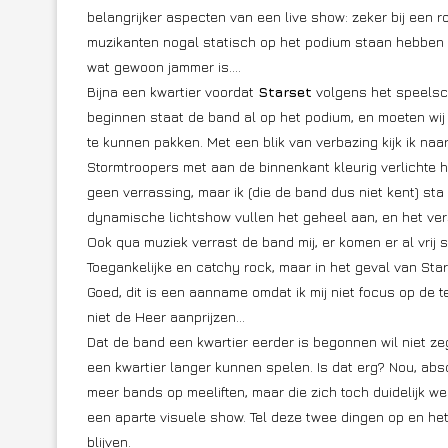
belangrijker aspecten van een live show: zeker bij een
muzikanten nogal statisch op het podium staan hebben
wat gewoon jammer is….
Bijna een kwartier voordat
Starset
volgens het speels
beginnen staat de band al op het podium, en moeten wi
te kunnen pakken. Met een blik van verbazing kijk ik naar
Stormtroopers met aan de binnenkant kleurig verlichte 
geen verrassing, maar ik (die de band dus niet kent) st
dynamische lichtshow vullen het geheel aan, en het vers
Ook qua muziek verrast de band mij, er komen er al vrij sn
Toegankelijke en catchy rock, maar in het geval van Sta
Goed, dit is een aanname omdat ik mij niet focus op de 
niet de Heer aanprijzen…
Dat de band een kwartier eerder is begonnen wil niet z
een kwartier langer kunnen spelen. Is dat erg? Nou, abs
meer bands op meeliften, maar die zich toch duidelijk w
een aparte visuele show. Tel deze twee dingen op en het 
blijven.