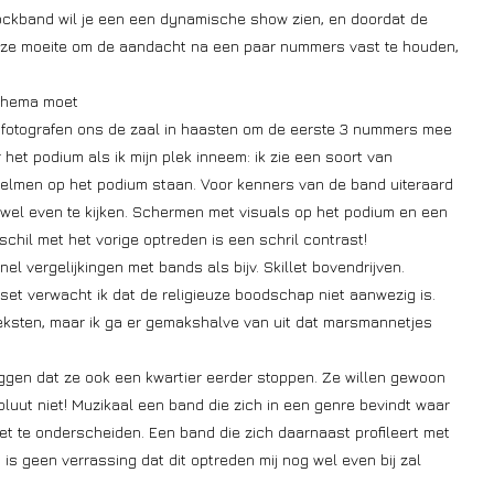
 rockband wil je een een dynamische show zien, en doordat de
 ze moeite om de aandacht na een paar nummers vast te houden,
chema moet
j fotografen ons de zaal in haasten om de eerste 3 nummers mee
 het podium als ik mijn plek inneem: ik zie een soort van
helmen op het podium staan. Voor kenners van de band uiteraard
a wel even te kijken. Schermen met visuals op het podium en een
chil met het vorige optreden is een schril contrast!
el vergelijkingen met bands als bijv. Skillet bovendrijven.
rset verwacht ik dat de religieuze boodschap niet aanwezig is.
teksten, maar ik ga er gemakshalve van uit dat marsmannetjes
eggen dat ze ook een kwartier eerder stoppen. Ze willen gewoon
oluut niet! Muzikaal een band die zich in een genre bevindt waar
eet te onderscheiden. Een band die zich daarnaast profileert met
is geen verrassing dat dit optreden mij nog wel even bij zal