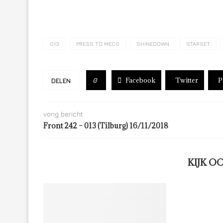
013
PRESS TO MECO
SHINEDOWN
STARSET
Facebook
Twitter
P
0
DELEN
vorig bericht
Front 242 – 013 (Tilburg) 16/11/2018
KIJK O