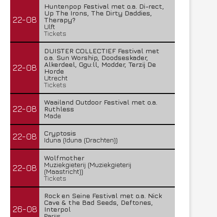
Huntenpop Festival met o.a. Di-rect,
Up The Irons, The Dirty Daddies,
22-08
Therapy?
Ulft
Tickets
DUISTER COLLECTIEF Festival met
o.a. Sun Worship, Doodseskader,
Alkerdeel, Ggu:ll, Modder, Terzij De
22-08
Horde
Utrecht
Tickets
Waailand Outdoor Festival met o.a.
22-08
Ruthless
Made
Cryptosis
22-08
Iduna (Iduna (Drachten))
Wolfmother
Muziekgieterij (Muziekgieterij
22-08
(Maastricht))
Tickets
Rock en Seine Festival met o.a. Nick
Cave & the Bad Seeds, Deftones,
26-08
Interpol
Parijs