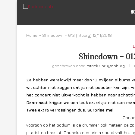
H
Home
»
Shinedown – 013 (Tilburg) 12/11/2018
L
Shinedown – 013
geschreven door
Patrick Spruytenburg
Ze hebben wereldwijd meer dan 10 miljoen albums ve
wil echter niet zeggen dat je niet populair kan zijn,
het concert niet uitverkocht is hebben naar schatti
Daarnaast krijgen we een leuk extra’tje: niet een m
Twee extra verrassingen dus. Surprise me!
Opener
vooraan op het podium is de drummer ook meteen de zang
gitarist en bassist. Ondanks een prima sound valt het 