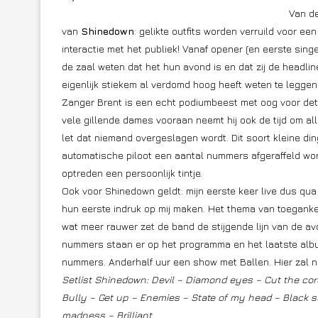
Van de
van
Shinedown
: gelikte outfits worden verruild voor e
interactie met het publiek! Vanaf opener (en eerste sing
de zaal weten dat het hun avond is en dat zij de headline
eigenlijk stiekem al verdomd hoog heeft weten te leggen
Zanger Brent is een echt podiumbeest met oog voor deta
vele gillende dames vooraan neemt hij ook de tijd om all
let dat niemand overgeslagen wordt. Dit soort kleine d
automatische piloot een aantal nummers afgeraffeld wordt
optreden een persoonlijk tintje.
Ook voor Shinedown geldt: mijn eerste keer live dus qu
hun eerste indruk op mij maken. Het thema van toegankel
wat meer rauwer zet de band de stijgende lijn van de av
nummers staan er op het programma en het laatste al
nummers. Anderhalf uur een show met Ballen. Hier zal nie
Setlist Shinedown: Devil – Diamond eyes – Cut the cord
Bully – Get up – Enemies – State of my head – Black 
madness – Brilliant.