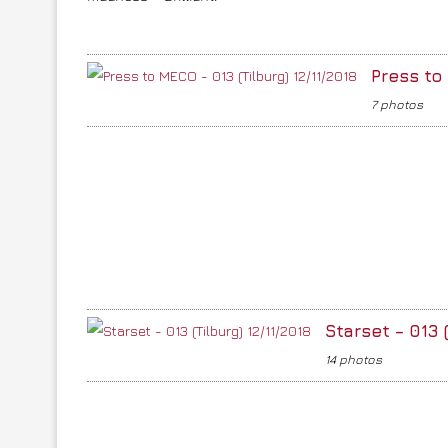
Press to 
7 photos
Starset – 013 (
14 photos