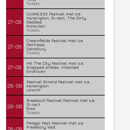
Tickets
CuliNESSE Festival met o.a.
Kensington, Di-rect, The Dirty
27-08
Daddies
Rotterdam
Tickets
Creamfields Festival met o.a.
Faithless
27-08
Daresbury
Tickets
Hit The City Festival met o.a.
27-08
Snapped Ankles, Inherited
Eindhoven
Festival Strand Festival met o.a.
28-08
Kensington
Utrecht
Breekout! Festival Festival met o.a.
Di-rect
28-08
Bree
Tickets
Pelagic Fest Festival met o.a.
Predatory Void
28-08