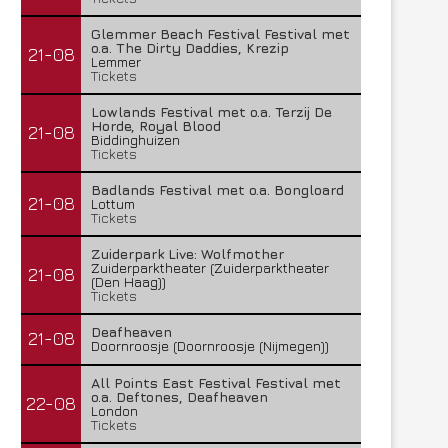
Glemmer Beach Festival Festival met
o.a. The Dirty Daddies, Krezip
21-08
Lemmer
Tickets
Lowlands Festival met o.a. Terzij De
Horde, Royal Blood
21-08
Biddinghuizen
Tickets
Badlands Festival met o.a. Bongloard
21-08
Lottum
Tickets
Zuiderpark Live: Wolfmother
Zuiderparktheater (Zuiderparktheater
21-08
(Den Haag))
Tickets
Deafheaven
21-08
Doornroosje (Doornroosje (Nijmegen))
All Points East Festival Festival met
o.a. Deftones, Deafheaven
22-08
London
Tickets